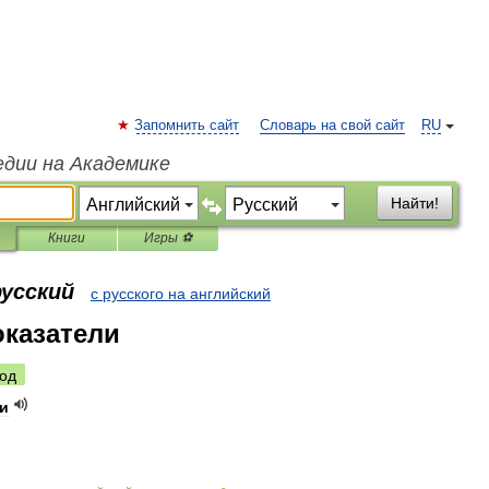
Запомнить сайт
Словарь на свой сайт
RU
едии на Академике
Найти!
Книги
Игры ⚽
русский
с русского на английский
казатели
од
и