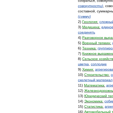
собраться
,
совокупн
совокупности
)
,
сово
составной
,
суммарн
(
сумму
)
2
)
Геология:
сложны
3
)
Медицина:
едино
соединять
4
)
Разговорное
выра
5
)
Военный
термин:
6
)
Техника:
группиро
7
)
Книжное
выражен
8
)
Сельское
хозяйств
цветка
,
соплодие
9
)
Химия:
агрегиров
10
)
Строительство:
с
скелетный
материал
11
)
Математика:
агр
12
)
Железнодорожн
13
)
Юридический
те
14
)
Экономика:
соби
15
)
Статистика:
агре
16
)
Автомобильный