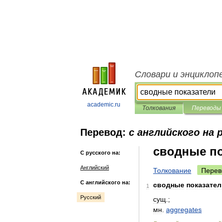
Словари и энциклоп
academic.ru
Толкования
Переводы
Перевод:
с английского на 
сводные по
С русского на:
Английский
Толкование
Перев
С английского на:
сводные
показател
1
Русский
сущ
.;
мн
.
aggregates