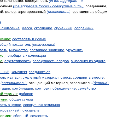
ое
количество
,
совокупность
(
in
the
aggregate
-
в
купный
(
the
aggregate
forces
-
совокупные
силы
)
,
соединение
,
ый
,
целое
,
агрегированный
(
показатель
)
,
составлять
в
общем
й
е
скопление
,
масса
,
скопление
,
скученный
,
собранный
,
жение:
составлять
в
сумме
общий
показатель
(
количества
)
вать
,
множество
,
составное
значение
,
укрупнять
ие:
приобщать
к
коллекции
о:
агрегатировать
,
совокупность
плодов
,
выросших
из
одного
анный
,
комплект
,
соединяться
капливаться
,
скелетный
материал
,
смесь
,
соединять
вместе
,
(
заполнитель
)
,
отощающий
материал
,
заполнитель
(
бетона
)
егация
,
комбинация
,
композит
,
объединение
,
семейство
ый
термин:
добавок
рмин:
общая
сумма
рать
в
целое
,
совокупная
величина
гированный
показатель
термин:
сборный
,
сочленять