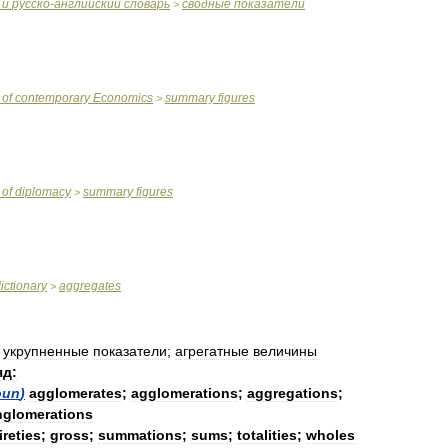
и
русско
-
английский
словарь
сводные
показатели
>
of
contemporary
Economics
summary
figures
>
of
diplomacy
summary
figures
>
ictionary
aggregates
>
;
укрупненные
показатели
;
агрегатные
величины
яд:
oun
)
agglomerates
;
agglomerations
;
aggregations
;
nglomerations
ireties
;
gross
;
summations
;
sums
;
totalities
;
wholes