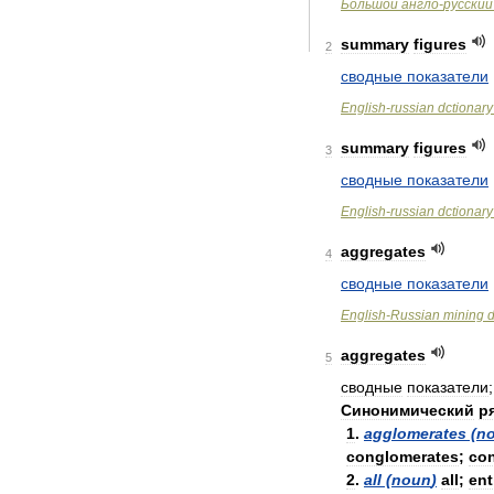
Большой
англо
-
русский
summary
figures
2
сводные
показатели
English
-
russian
dctionary
summary
figures
3
сводные
показатели
English
-
russian
dctionary
aggregates
4
сводные
показатели
English
-
Russian
mining
d
aggregates
5
сводные
показатели
Синонимический
р
1
.
agglomerates
(
n
conglomerates
;
co
2
.
all
(
noun
)
all
;
ent