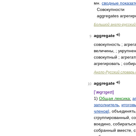
мн
.
сводные
показат
Совокупности
aggregates
агреги
Большой
англо
-
русский
aggregate
9
совокупность
;
агрег
величины
, ;
укрупне
совокупный
;
агрега
агрегировать
;
собир
Англо
-
Русский
словарь
aggregate
10
['
ægrɪgeɪt
]
1
)
Общая
лексика:
а
заполнитель
,
итогов
членов
)
,
объединять
сгруппированный
,
со
воедино
,
собираться
собранный
вместе
,