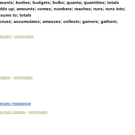
mounts
;
bodies
;
budgets
;
bulks
;
quanta
;
quantities
;
totals
dds
up
;
amounts
;
comes
;
numbers
;
reaches
;
runs
;
runs
into
;
;
sums
to
;
totals
crues
;
accumulates
;
amasses
;
collects
;
garners
;
gathers
;
tionary
aggregates
>
ловарь
aggregates
>
еских
терминов
.
ческий
словарь
aggregates
>