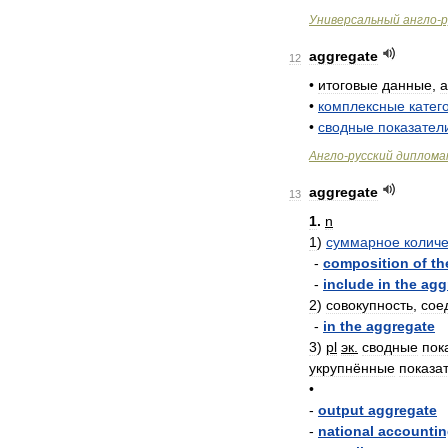
Универсальный
англо
-
р
aggregate
12
•
итоговые
данные
,
а
•
комплексные
катег
•
сводные
показател
Англо
-
русский
диплома
aggregate
13
1
.
n
1
)
суммарное
количе
-
composition
of
th
-
include
in
the
agg
2
)
совокупность
,
сое
-
in
the
aggregate
3
)
pl
эк
.
сводные
пок
укрупнённые
показа
•
-
output
aggregate
-
national
accounti