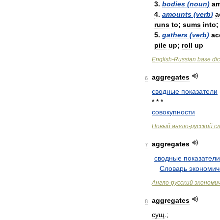
3
.
bodies
(
noun
)
a
4
.
amounts
(
verb
)
a
runs
to
;
sums
into
5
.
gathers
(
verb
)
ac
pile
up
;
roll
up
English
-
Russian
base
dic
aggregates
6
сводные
показатели
* * *
совокупности
Новый
англо
-
русский
с
aggregates
7
сводные
показатели
.
.
Словарь
экономич
Англо
-
русский
экономи
aggregates
8
сущ
.;