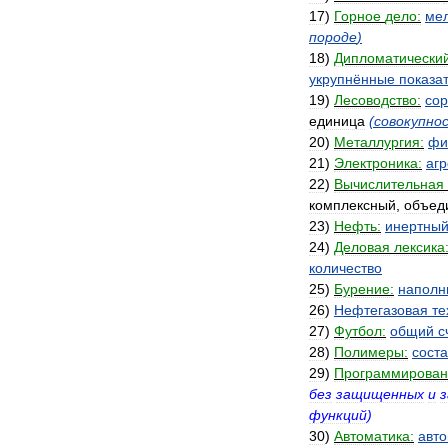
17
)
Горное
дело:
ме
породе
)
18
)
Дипломатически
укрупнённые
показа
19
)
Лесоводство:
со
единица
(
совокупно
20
)
Металлургия:
фи
21
)
Электроника:
агр
22
)
Вычислительная
комплексный
,
объед
23
)
Нефть:
инертны
24
)
Деловая
лексика
количество
25
)
Бурение:
наполн
26
)
Нефтегазовая
те
27
)
Футбол:
общий
с
28
)
Полимеры:
соста
29
)
Программирован
без
защищенных
и
функций
)
30
)
Автоматика:
авт