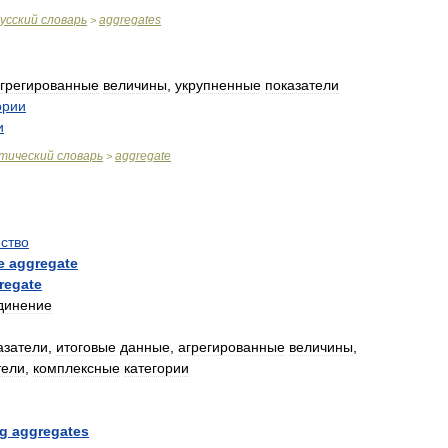
усский
словарь
aggregates
>
грегированные
величины
,
укрупненные
показатели
ории
и
тический
словарь
aggregate
>
ство
e
aggregate
regate
динение
азатели
,
итоговые
данные
,
агрегированные
величины
,
тели
,
комплексные
категории
ng
aggregates