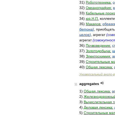
31
)
Робототехника:
с
32
)
Океанография:
к
33
)
Кабельные
произ
34
)
юр
.
Н
.
П
.
коллекти
35
)
Макаров:
образо
бетона
)
,
приобщать
целое
)
,
агрегат
(
сов
агрегат
(
совокупнос
36
)
Почвоведение:
с
37
)
Золотодобыча:
щ
38
)
Электрохимия:
а
39
)
Строительные
м
40
)
Общая
лексика:
Универсальный
англо
-
р
aggregates
11
1
)
Общая
лексика:
а
2
)
Железнодорожны
3
)
Вычислительная
т
4
)
Деловая
лексика:
5
)
Строительные
ма