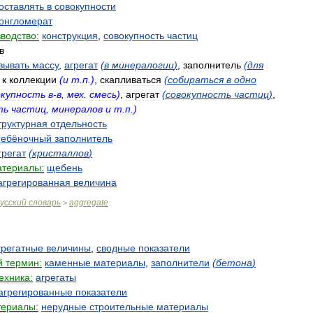
оставлять
в
совокупности
онгломерат
водство:
конструкция
,
совокупность
частиц
в
вывать
массу
,
агрегат
(
в
минералогии
)
,
заполнитель
(
для
к
коллекции
(
и
т
.
п
.)
,
скапливаться
(
собираться
в
одно
окупность
в
-
в
,
мех
.
смесь
)
,
агрегат
(
совокупность
частиц
)
,
ть
частиц
,
минералов
и
т
.
п
.)
труктурная
отдельность
ебёночный
заполнитель
грегат
(
кристаллов
)
атериалы:
щебень
агрегированная
величина
усский
словарь
aggregate
>
грегатные
величины
,
сводные
показатели
й
термин:
каменные
материалы
,
заполнители
(
бетона
)
ехника:
агрегаты
агрегированные
показатели
териалы:
нерудные
строительные
материалы