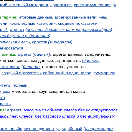
лкий
каменный
материал
,
срастаться
,
сросток
минералов
(
в
й
термин:
итоговые
данные
,
агрегированные
величины
,
тели
,
комплексные
категории
,
сводные
показатели
рный
,
агрегат
(
почвенный
комочек
из
минеральных
зёрен
)
,
сть
двух
или
ряда
машин
)
зическая
смесь
,
сросток
(
минералов
)
егироваться
техника:
агрегат
(
данных
)
,
агрегат
данных
,
заполнитель:
,
иняться
,
составные
данные
,
агрегировать
(
данные
)
й
материал
(
бетона
)
,
накопитель
,
установка
:
сводный
показатель
,
собранный
в
одно
целое
,
суммарное
итель
,
полный
хника
минеральная
крупнозернистая
масса
чёт
влять
ие:
агрегат
(
массив
или
объект
класса
без
конструкторов
,
закрытых
членов
,
без
базового
класса
и
без
виртуальных
ономная
сборочная
единица
,
усреднённый
(
о
параметре
)