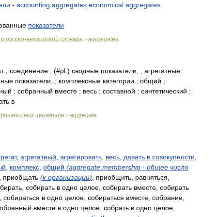
ели
-
accounting
aggregates
economical
aggregates
рованные
показатели
и
русско
-
английский
словарь
aggregates
>
ат
;
соединение
; (#
pl
.)
сводные
показатели
, ;
агрегатные
нные
показатели
, ;
комплексные
категории
;
общий
;
тный
;
собранный
вместе
;
весь
;
составной
;
синтетический
;
ать
в
финансовых
терминов
aggregate
>
грегат
,
агрегатный
,
агрегировать
,
весь
,
давать
в
совокупности
,
ый
,
комплекс
,
общий
(
aggregate
membership
-
общее
число
,
приобщать
(
к
организации
)
,
приобщить
,
равняться
,
бирать
,
собирать
в
одно
целое
,
собирать
вместе
,
собирать
,
собираться
в
одно
целое
,
собираться
вместе
,
собрание
,
собранный
вместе
в
одно
целое
,
собрать
в
одно
целое
,