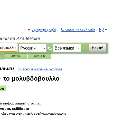
Запомнить сайт
Словарь на свой сайт
RU
едии на Академике
Найти!
Книги
Игры ⚽
 языки
со всех языков на русский
- το μολυβδόβουλλο
од
ой
информации
)
о
τύπος
νομαι
,
εκδίδομαι
βρίσκεται
στην
/
υπό
εκτύπωση
/
έκδοση