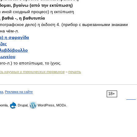
δομαι
,
βγαίνω
(
από
την
εκτύπωση
)
и
иной
сходный
процесс
)
η
εκτύπωση
.
βαθιά
-,
η
βαθυτυπία
ипографское
дело
)
η
έκδοση
4
. (
прибор
с
вырезанными
знаками
на
чём
-
л
.
в
)
η
σφραγίδα
ζας
λυβδόβουλλο
λωνείου
его
-
л
.)
το
αποτύπωμα
,
το
ίχνος
.
рь
научных
и
технических
терминов
печать
>
ка
,
Реклама на сайте
18+
omla,
Drupal,
WordPress, MODx.