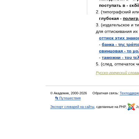
поступать
в
-
εκδί
2
. (
типографский
ил
глубокая
-
полигр
3
. (
издательское
и
т
для
оттискивания
их
оттиск
этих
знако
-
банка
-
της
τράπε
свинцовая
-
το
μο
-
таможни
-
του
τε
5
. (
след
,
отпечаток
ч
Русско
-
греческий
слова
© Академик, 2000-2026
Обратная связь:
Техподдерж
👣 Путешествия
Экспорт словарей на сайты
, сделанные на PHP,
Jo