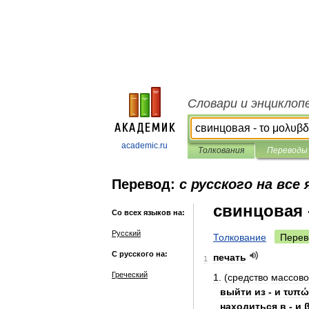
Словари и энциклоп
academic.ru
Толкования
Переводы
Перевод:
с русского на все
свинцовая 
Со всех языков на:
Русский
Толкование
Перев
С русского на:
печать
1
Греческий
1
. (
средство
массов
выйти
из
-
и
τυπώ
находиться
в
-
и