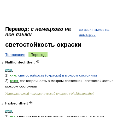
Перевод:
с немецкого на
со всех языков на
все языки
немецкий
светостойкость окраски
Толкование
Перевод
Naßlichtechtheit
1
сущ.
1)
хим.
светостойкость (окраски) в мокром состоянии
2)
текст.
светопрочность в мокром состоянии, светостойкость в
мокром состоянии
Универсальный немецко-русский словарь
Naßlichtechtheit
>
Farbechtheit
2
сущ.
1)
тех.
светопрочность красителя, светопрочность краски