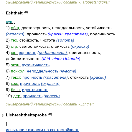
Универсальный немецко-русский словарь
Farbbeständigkeit
>
Echtheit
4
сущ.
1)
общ.
достоверность, неподдельность, устойчивость
(окраски)
, прочность
(краски, красителя)
, подлинность
2)
тех.
стойкость, чистота
(золота)
3)
стр.
светостойкость, стойкость
(окраски)
4)
юр.
верность
(подлинность)
, оригинальность,
действительность
(íàïð. einer Urkunde)
5)
экон.
аутентичность
6)
психол.
неподдельность
(чувств)
7)
текст.
прочность
(красителя)
, стойкость
(краски)
8)
кож.
прочность
(окраски)
9)
бизн.
идентичность
10)
дер.
прочность
(краски)
Универсальный немецко-русский словарь
Echtheit
>
Lichtechtheitsprobe
5
f
испытание окраски на светостойкость