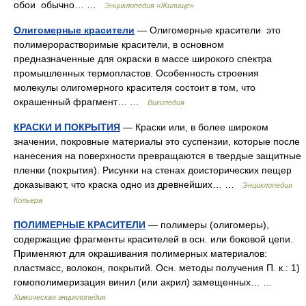
обои обычно… …
Энциклопедия «Жилище»
Олигомерные красители
— Олигомерные красители это
полимерорастворимые красители, в основном
предназначенные для окраски в массе широкого спектра
промышленных термопластов. Особенность строения
молекулы олигомерного красителя состоит в том, что
окрашенный фрагмент… …
Википедия
КРАСКИ И ПОКРЫТИЯ
— Краски или, в более широком
значении, покровные материалы это суспензии, которые после
нанесения на поверхности превращаются в твердые защитные
пленки (покрытия). Рисунки на стенах доисторических пещер
доказывают, что краска одно из древнейших… …
Энциклопедия
Кольера
ПОЛИМЕРНЫЕ КРАСИТЕЛИ
— полимеры (олигомеры),
содержащие фрагменты красителей в осн. или боковой цепи.
Применяют для окрашивания полимерных материалов:
пластмасс, волокон, покрытий. Осн. методы получения П. к.: 1)
гомополимеризация винил (или акрил) замещенных… …
Химическая энциклопедия