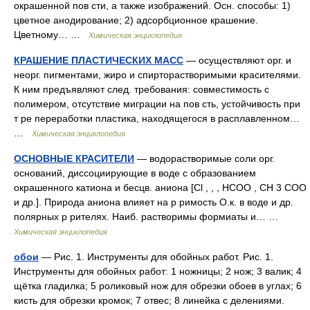
окрашенной пов сти, а также изображений. Осн. способы: 1)
цветное анодирование; 2) адсорбционное крашение.
Цветному… …
Химическая энциклопедия
КРАШЕНИЕ ПЛАСТИЧЕСКИХ МАСС
— осуществляют орг. и
неорг. пигментами, жиро и спирторастворимыми красителями.
К ним предъявляют след. требования: совместимость с
полимером, отсутствие миграции на пов сть, устойчивость при
т ре переработки пластика, находящегося в расплавленном…
…
Химическая энциклопедия
ОСНОВНЫЕ КРАСИТЕЛИ
— водорастворимые соли орг.
оснований, диссоциирующие в воде с образованием
окрашенного катиона и бесцв. аниона [Сl , , , НСОО , СН 3 СОО
и др.]. Природа аниона влияет на р римость O.к. в воде и др.
полярных р рителях. Наиб. растворимы формиаты и… …
Химическая энциклопедия
обои
— Рис. 1. Инструменты для обойных работ. Рис. 1.
Инструменты для обойных работ: 1 ножницы; 2 нож; 3 валик; 4
щётка гладилка; 5 роликовый нож для обрезки обоев в углах; 6
кисть для обрезки кромок; 7 отвес; 8 линейка с делениями.