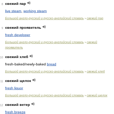
свежий пар
8
live steam
,
working steam
Большой англо-русский и русско-английский словарь
свежий пар
>
свежий проявитель
9
fresh developer
Большой англо-русский и русско-английский словарь
свежий
>
проявитель
свежий хлеб
10
fresh-baked/newly-baked
bread
Большой англо-русский и русско-английский словарь
свежий хлеб
>
свежий щелок
11
fresh liquor
Большой англо-русский и русско-английский словарь
свежий щелок
>
свежий ветер
12
fresh breeze