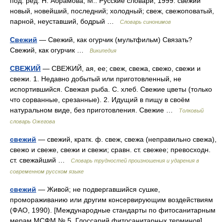
под. ред. Н. Абрамова, М.: Русские словари, 1999. свежий
новый, новейший, последний; холодный; свеж, свежоповатый,
парной, неуставший, бодрый …
Словарь синонимов
Свежий
— Свежий, как огурчик (мультфильм) Связать?
Свежий, как огурчик …
Википедия
СВЕЖИЙ
— СВЕЖИЙ, ая, ее; свеж, свежа, свежо, свежи и
свежи. 1. Недавно добытый или приготовленный, не
испортившийся. Свежая рыба. С. хлеб. Свежие цветы (только
что сорванные, срезанные). 2. Идущий в пищу в своём
натуральном виде, без приготовления. Свежие …
Толковый
словарь Ожегова
свежий
— свежий, кратк. ф. свеж, свежа (неправильно свежа),
свежо и свеже, свежи и свежи; сравн. ст. свежее; превосходн.
ст. свежайший …
Словарь трудностей произношения и ударения в
современном русском языке
свежий
— Живой; не подвергавшийся сушке,
промораживанию или другим консервирующим воздействиям
(ФАО, 1990). [Mеждународные стандарты по фитосанитарным
мерам МСФМ № 5. Глоссарий фитосанитарных терминов]