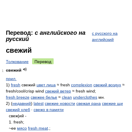
Перевод:
с английского на
с русского на
русский
английский
свежий
Толкование
Перевод
свежий
1
прил.
1)
fresh
свежий
цвет лица
≈ fresh
complexion
свежий воздух
≈
fresh/cool/crisp wind
свежий ветер
≈ fresh wind;
fresh breeze
свежее белье
≈
clean
underclothes
мн.
2) (
недавний
)
latest
свежие новости
свежая рана
свежие щи
свежий хлеб
∙
свежо в памяти
свеж|ий -
1. fresh;
~ее
мясо
fresh meat
.;