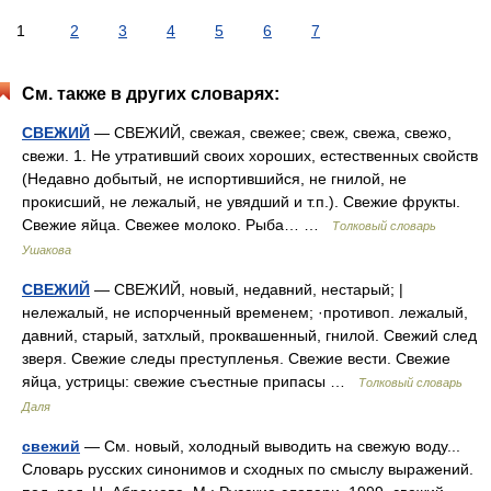
1
2
3
4
5
6
7
См. также в других словарях:
СВЕЖИЙ
— СВЕЖИЙ, свежая, свежее; свеж, свежа, свежо,
свежи. 1. Не утративший своих хороших, естественных свойств
(Недавно добытый, не испортившийся, не гнилой, не
прокисший, не лежалый, не увядший и т.п.). Свежие фрукты.
Свежие яйца. Свежее молоко. Рыба… …
Толковый словарь
Ушакова
СВЕЖИЙ
— СВЕЖИЙ, новый, недавний, нестарый; |
нележалый, не испорченный временем; ·противоп. лежалый,
давний, старый, затхлый, проквашенный, гнилой. Свежий след
зверя. Свежие следы преступленья. Свежие вести. Свежие
яйца, устрицы: свежие съестные припасы …
Толковый словарь
Даля
свежий
— См. новый, холодный выводить на свежую воду...
Словарь русских синонимов и сходных по смыслу выражений.