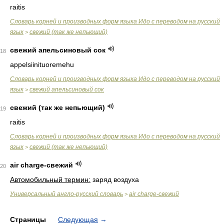
raitis
Словарь корней и производных форм языка Идо с переводом на русский
язык
свежий (так же непьющий)
>
свежий апельсиновый сок
18
appelsiinituoremehu
Словарь корней и производных форм языка Идо с переводом на русский
язык
свежий апельсиновый сок
>
свежий (так же непьющий)
19
raitis
Словарь корней и производных форм языка Идо с переводом на русский
язык
свежий (так же непьющий)
>
air charge-свежий
20
Автомобильный термин:
заряд воздуха
Универсальный англо-русский словарь
air charge-свежий
>
Страницы
Следующая
→