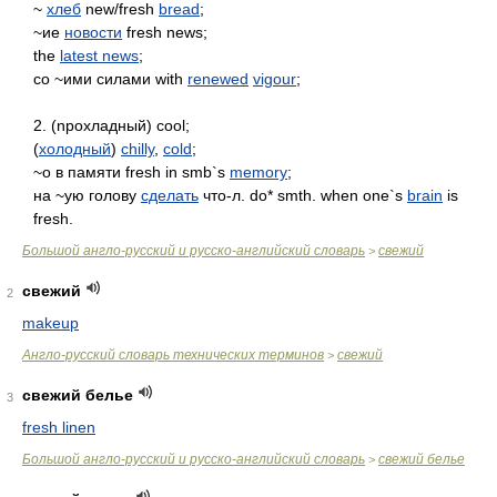
~
хлеб
new/fresh
bread
;
~ие
новости
fresh news;
the
latest news
;
со ~ими силами with
renewed
vigour
;
2. (npoхладный) cool;
(
холодный
)
chilly
,
cold
;
~о в памяти fresh in smb`s
memory
;
на ~ую голову
сделать
что-л. do* smth. when one`s
brain
is
fresh.
Большой англо-русский и русско-английский словарь
свежий
>
свежий
2
makeup
Англо-русский словарь технических терминов
свежий
>
свежий белье
3
fresh linen
Большой англо-русский и русско-английский словарь
свежий белье
>