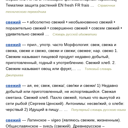
Тематики защита растений EN fresh FR frais …
Справочник
технического переводчика
свежий
— • абсолютно свежий • необыкновенно свежий •
поразительно свежий • совершенно свежий • совсем свежий •
удивительно свежий …
Словарь русской идиоматики
свежий
— прил., употр. часто Морфология: свеж, свежа и
свежа, свеже и свежо, свежи и свежи; свежее; нар. свежо 1.
Свежим называют пищевой продукт недавно добытый,
приготовленный, годный к употреблению. Свежий хлеб. 2.
Свежим называют овощ или фрукт,… …
Толковый словарь
Дмитриева
свежий
— ая, ее; свеж, свежа/, све/жи и свежи/ 1) Недавно
добытый или приготовленный, не испортившийся. Свежая
сметана. Свежий хлеб. Пахло свежей, только что вынутой из
сети рыбой (Сергеев Ценский). Антонимы: несве/жий, о хлебе:
черствый 2) Идущий в пищу… …
Популярный словарь русского языка
свежий
— Латинское – vigeo (являюсь свежим, жизненным).
Общеславянское – svezь (свежий). Древнерусское –