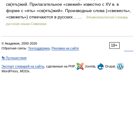
св(ять)жий. Прилагательное «свежий» известно с XV в. в
форме с «ять» «св(ять)жий». Производные слова («свежесть»,
«свежеть») отмечаются в русских… …
Этимологический словарь
русского языка Семенова
© Академик, 2000-2026
18+
Обратная связь:
Техподдержка
,
Реклама на сайте
👣 Путешествия
Экспорт словарей на сайты
, сделанные на PHP,
Joomla,
Drupal,
WordPress, MODx.