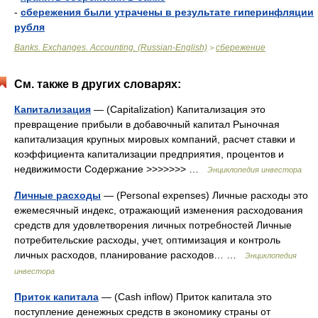
-
сбережения были утрачены в результате гиперинфляции
рубля
Banks. Exchanges. Accounting. (Russian-English)
сбережение
>
См. также в других словарях:
Капитализация
— (Сapitalization) Капитализация это
превращение прибыли в добавочный капитал Рыночная
капитализация крупных мировых компаний, расчет ставки и
коэффициента капитализации предприятия, процентов и
недвижимости Содержание >>>>>>> …
Энциклопедия инвестора
Личные расходы
— (Personal expenses) Личные расходы это
ежемесячный индекс, отражающий изменения расходования
средств для удовлетворения личных потребностей Личные
потребительские расходы, учет, оптимизация и контроль
личных расходов, планирование расходов… …
Энциклопедия
инвестора
Приток капитала
— (Cash inflow) Приток капитала это
поступление денежных средств в экономику страны от