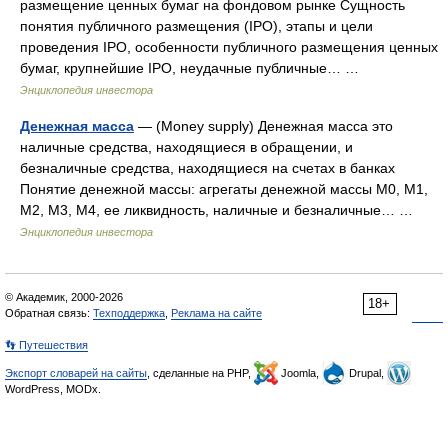
размещение ценных бумаг на фондовом рынке Сущность
понятия публичного размещения (IPO), этапы и цели
проведения IPO, особенности публичного размещения ценных
бумаг, крупнейшие IPO, неудачные публичные… …
Энциклопедия инвестора
Денежная масса
— (Money supply) Денежная масса это
наличные средства, находящиеся в обращении, и
безналичные средства, находящиеся на счетах в банках
Понятие денежной массы: агрегаты денежной массы М0, М1,
М2, М3, М4, ее ликвидность, наличные и безналичные… …
Энциклопедия инвестора
© Академик, 2000-2026
18+
Обратная связь:
Техподдержка
,
Реклама на сайте
👣 Путешествия
Экспорт словарей на сайты
, сделанные на PHP,
Joomla,
Drupal,
WordPress, MODx.