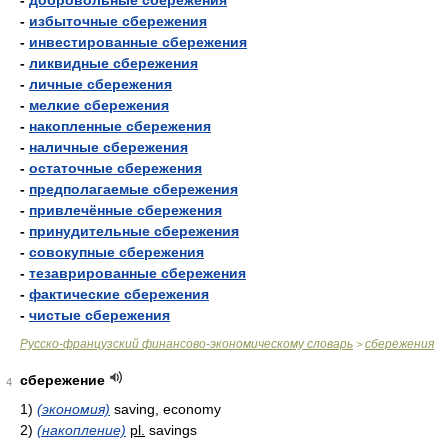
-
добровольные сбережения
-
избыточные сбережения
-
инвестированные сбережения
-
ликвидные сбережения
-
личные сбережения
-
мелкие сбережения
-
накопленные сбережения
-
наличные сбережения
-
остаточные сбережения
-
предполагаемые сбережения
-
привлечённые сбережения
-
принудительные сбережения
-
совокупные сбережения
-
тезаврированные сбережения
-
фактические сбережения
-
чистые сбережения
Русско-французский финансово-экономическому словарь
сбережения
>
сбережение
4
1)
(экономия)
saving, economy
2)
(накопление)
pl.
savings