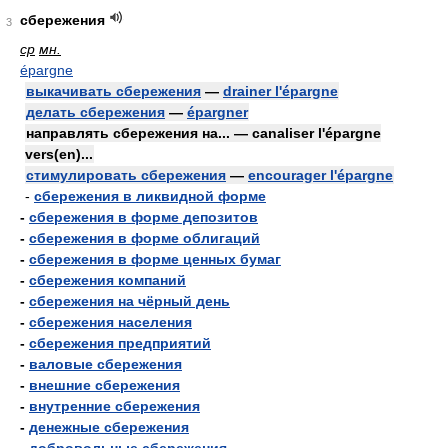
сбережения
3
ср
мн.
épargne
выкачивать сбережения
—
drainer l'épargne
делать сбережения
—
épargner
направлять сбережения на... — canaliser l'épargne
vers(en)...
стимулировать сбережения
—
encourager l'épargne
-
сбережения в ликвидной форме
-
сбережения в форме депозитов
-
сбережения в форме облигаций
-
сбережения в форме ценных бумаг
-
сбережения компаний
-
сбережения на чёрный день
-
сбережения населения
-
сбережения предприятий
-
валовые сбережения
-
внешние сбережения
-
внутренние сбережения
-
денежные сбережения