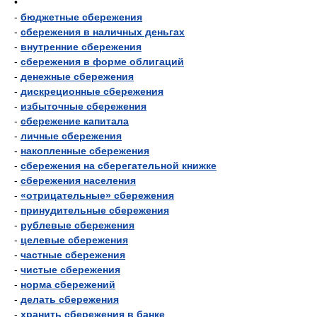
•
-
бюджетные сбережения
-
сбережения в наличных деньгах
-
внутренние сбережения
-
сбережения в форме облигаций
-
денежные сбережения
-
дискреционные сбережения
-
избыточные сбережения
-
сбережение капитала
-
личные сбережения
-
накопленные сбережения
-
сбережения на сберегательной книжке
-
сбережения населения
-
«отрицательные» сбережения
-
принудительные сбережения
-
рублевые сбережения
-
целевые сбережения
-
частные сбережения
-
чистые сбережения
-
норма сбережений
-
делать сбережения
-
хранить сбережения в банке