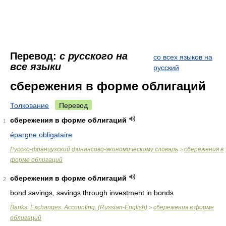
Перевод:
с русского на
со всех языков на
все языки
русский
сбережения в форме облигаций
Толкование
Перевод
сбережения в форме облигаций
1
épargne obligataire
Русско-французский финансово-экономическому словарь
сбережения в
>
форме облигаций
сбережения в форме облигаций
2
bond savings, savings through investment in bonds
Banks. Exchanges. Accounting. (Russian-English)
сбережения в форме
>
облигаций