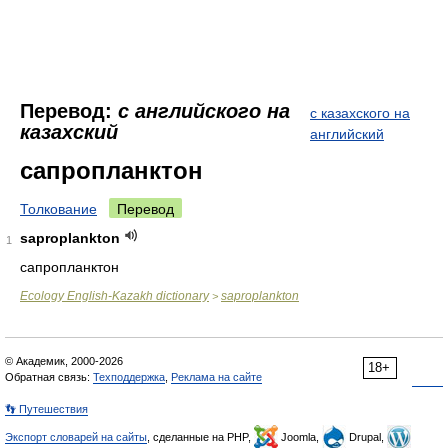
Перевод:
с английского на
с казахского на
казахский
английский
сапропланктон
Толкование
Перевод
saproplankton
1
сапропланктон
Ecology English-Kazakh dictionary
saproplankton
>
© Академик, 2000-2026
18+
Обратная связь:
Техподдержка
,
Реклама на сайте
👣 Путешествия
Экспорт словарей на сайты
, сделанные на PHP,
Joomla,
Drupal,