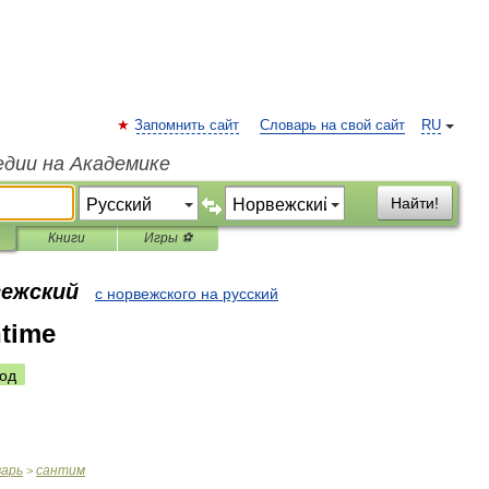
Запомнить сайт
Словарь на свой сайт
RU
едии на Академике
Найти!
Книги
Игры ⚽
вежский
с норвежского на русский
time
од
варь
сантим
>