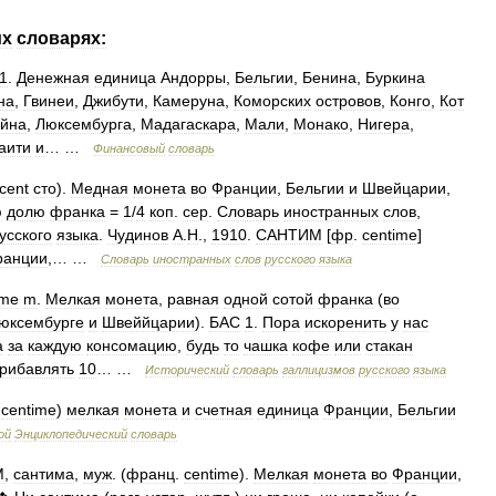
их
словарях:
1
.
Денежная
единица
Андорры
,
Бельгии
,
Бенина
,
Буркина
на
,
Гвинеи
,
Джибути
,
Камеруна
,
Коморских
островов
,
Конго
,
Кот
ейна
,
Люксембурга
,
Мадагаскара
,
Мали
,
Монако
,
Нигера
,
аити
и
… …
Финансовый
словарь
cent
сто
).
Медная
монета
во
Франции
,
Бельгии
и
Швейцарии
,
ю
долю
франка
=
1
/
4
коп
.
сер
.
Словарь
иностранных
слов
,
усского
языка
.
Чудинов
А
.
Н
.,
1910
.
САНТИМ
[
фр
.
centime
]
ранции
,… …
Словарь
иностранных
слов
русского
языка
ime
m
.
Мелкая
монета
,
равная
одной
сотой
франка
(
во
юксембурге
и
Швеййцарии
).
БАС
1
.
Пора
искоренить
у
нас
а
за
каждую
консомацию
,
будь
то
чашка
кофе
или
стакан
рибавлять
10
… …
Исторический
словарь
галлицизмов
русского
языка
.
centime
)
мелкая
монета
и
счетная
единица
Франции
,
Бельгии
ой
Энциклопедический
словарь
М
,
сантима
,
муж
. (
франц
.
centime
).
Мелкая
монета
во
Франции
,