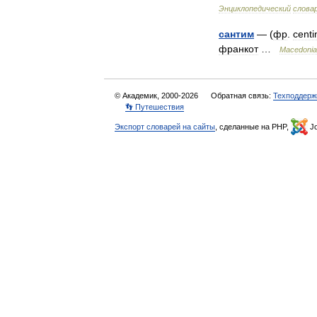
Энциклопедический
слова
сантим
— (
фр
.
cent
франкот
…
Macedoni
© Академик, 2000-2026
Обратная связь:
Техподдерж
👣 Путешествия
Экспорт словарей на сайты
, сделанные на PHP,
Jo