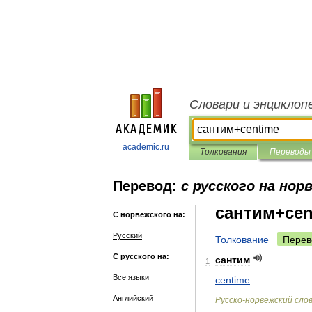
Словари и энциклоп
academic.ru
Толкования
Переводы
Перевод:
с русского на нор
сантим+cen
С норвежского на:
Русский
Толкование
Перев
С русского на:
сантим
1
Все языки
centime
Английский
Русско
-
норвежский
сло