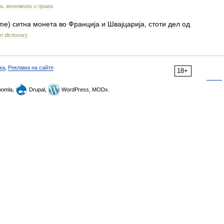
рь
экономики
и
права
ime
)
ситна
монета
во
Франција
и
Швајцарија
,
стоти
дел
од
an
dictionary
ка
,
Реклама на сайте
18+
omla,
Drupal,
WordPress, MODx.