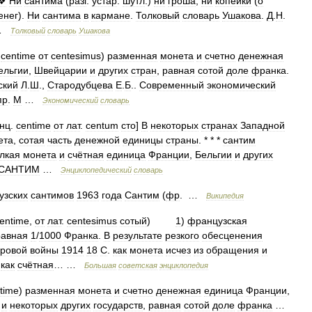
❖
Ни
сантима
(
разг
.
устар
.
шутл
.)
ни
гроша
,
ни
копейки
(
о
енег
).
Ни
сантима
в
кармане
.
Толковый
словарь
Ушакова
.
Д
.
Н
.
…
Толковый
словарь
Ушакова
.
centime
от
centesimus
)
разменная
монета
и
счетно
денежная
ельгии
,
Швейцарии
и
других
стран
,
равная
сотой
доле
франка
.
ский
Л
.
Ш
.,
Стародубцева
Е
.
Б
..
Современный
экономический
пр
.
М
…
Экономический
словарь
нц
.
centime
от
лат
.
centum
сто
]
В
некоторых
странах
Западной
ета
,
сотая
часть
денежной
единицы
страны
. * * *
сантим
лкая
монета
и
счётная
единица
Франции
,
Бельгии
и
других
САНТИМ
…
Энциклопедический
словарь
узских
сантимов
1963
года
Сантим
(
фр
. …
Википедия
entime
,
от
лат
.
centesimus
сотый
)
1
)
французская
равная
1
/
1000
Франка
.
В
результате
резкого
обесценения
ровой
войны
1914
18
С
.
как
монета
исчез
из
обращения
и
как
счётная
… …
Большая
советская
энциклопедия
time
)
разменная
монета
и
счетно
денежная
единица
Франции
,
и
некоторых
других
государств
,
равная
сотой
доле
франка
…