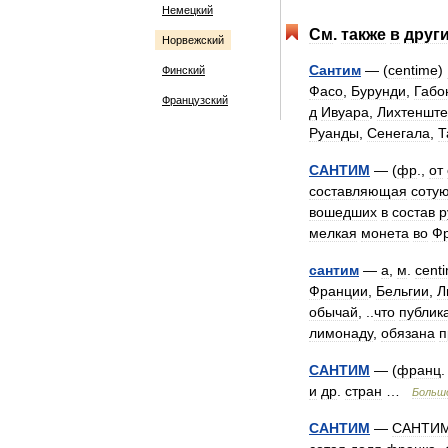
Немецкий
См
.
также
в
друг
Норвежский
Сантим
— (
centime
)
Финский
Фасо
,
Бурунди
,
Габо
Французский
д
Ивуара
,
Лихтеншт
Руанды
,
Сенегала
,
Т
САНТИМ
— (
фр
.,
от
составляющая
соту
вошедших
в
состав
р
мелкая
монета
во
Ф
сантим
—
а
,
м
.
cent
Франции
,
Бельгии
,
Л
обычай
, ..
что
публик
лимонаду
,
обязана
п
САНТИМ
— (
франц
и
др
.
стран
…
Больш
САНТИМ
—
САНТИ