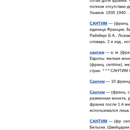
сотая
доля
франка
.
полном
отсутствии
д
Ушаков
.
1935
1940
САНТИМ
— (
франц
единица
Франции
,
Б
Райзберг
Б
.
А
.,
Лозов
словарь
.
2
е
изд
.,
ис
сантим
—
а
;
м
. [
фра
Европы:
мелкая
мон
(
франц
.
centime
),
ме
стран
. * * *
САНТИМ
Сантим
—
10
франц
Сантим
— (
франц
.
c
разменная
монета
,
франка
после
1
й
ми
использовался
лишь
САНТИМ
— (
фр
.
cen
Бельгии
,
Швейцарии