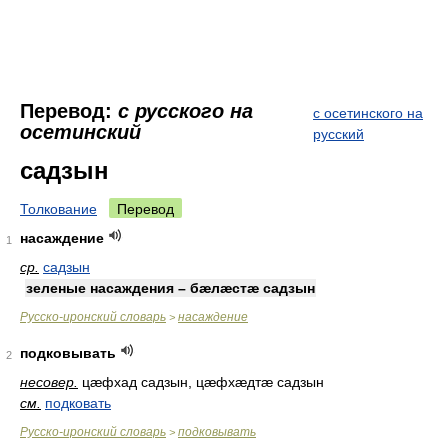
Перевод:
с русского на
с осетинского на
осетинский
русский
садзын
Толкование
Перевод
насаждение
1
ср.
садзын
зеленые насаждения – бæлæстæ садзын
Русско-иронский словарь
насаждение
>
подковывать
2
несовер.
цæфхад садзын, цæфхæдтæ садзын
см.
подковать
Русско-иронский словарь
подковывать
>