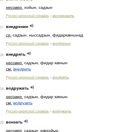
несовер.
хойын, садзын
Русско-иронский словарь
вколачивать
>
внедрение
17
ср.
садзын, ныссадзын, фидаркæнынад
Русско-иронский словарь
внедрение
>
внедрять
18
несовер.
садзын, фидар кæнын
см.
внедрить
Русско-иронский словарь
внедрять
>
водружать
19
несовер.
садзын, фидар кæнын
см.
водрузить
Русско-иронский словарь
водружать
>
вонзать
20
несовер.
садзын, рæхойын