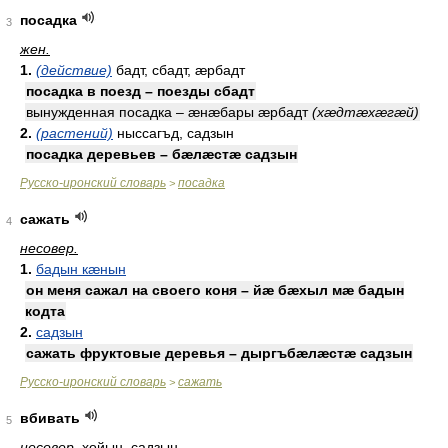
посадка
3
жен.
1.
(действие)
бадт, сбадт, æрбадт
посадка в поезд – поезды сбадт
вынужденная посадка – æнæбары æрбадт
(хæдтæхæгæй)
2.
(растений)
ныссагъд, садзын
посадка деревьев – бæлæстæ садзын
Русско-иронский словарь
посадка
>
сажать
4
несовер.
1.
бадын кæнын
он меня сажал на своего коня – йæ бæхыл мæ бадын
кодта
2.
садзын
сажать фруктовые деревья – дыргъбæлæстæ садзын
Русско-иронский словарь
сажать
>
вбивать
5
несовер.
хойын, садзын