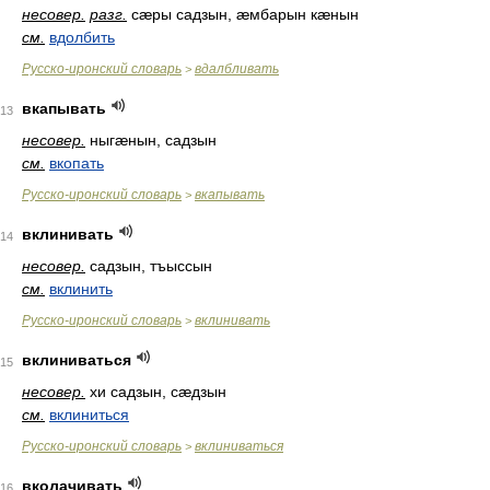
несовер.
разг.
сæры садзын, æмбарын кæнын
см.
вдолбить
Русско-иронский словарь
вдалбливать
>
вкапывать
13
несовер.
ныгæнын, садзын
см.
вкопать
Русско-иронский словарь
вкапывать
>
вклинивать
14
несовер.
садзын, тъыссын
см.
вклинить
Русско-иронский словарь
вклинивать
>
вклиниваться
15
несовер.
хи садзын, сæдзын
см.
вклиниться
Русско-иронский словарь
вклиниваться
>
вколачивать
16