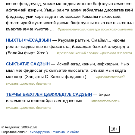
кæнæ фендæуыд, уымæ ма ноджы истытæ бафтауын æмæ сæ
афтæмæй дзурын. Уыцы ран та ахæм æбуалгъы диссæгтæ кæй
федтаид, уый хорз зыдта постхæссæг Кимайы ныхæстæй,
фæлæ иуæй иутæ искæй дисыл бафтауыны охыл сæ ныхæстыл
къæхтæ æмæ къухтæ …
Фразеологический словарь иронского диалекта
НЫХТЫ ФÆСАДЗЫН
— Къухмæ раттын. Смайыл... идоны
рохтæ чызджы ныхты фæсагъта, йæхæдæг бæхæй алиуырдта.
(Болайы фырт. Хæс.) …
Фразеологический словарь иронского диалекта
СЫКЪАТÆ САДЗЫН
— Искæй æгад кæнын, æфхæрын. Ныр
мыл мæ фидиссаг ус сыкъатæ ныссагъта, счъизи мын кодта
мæ сæр. (Хацырты С. Хæхты фæдисон.) …
Фразеологический
словарь иронского диалекта
ТЕРЧЫ БÆХТÆН ЦÆФХÆДТÆ САДЗЫН
— Бирæ
искæмæнты æнæпайда лæггад кæнын …
Фразеологический
словарь иронского диалекта
© Академик, 2000-2026
18+
Обратная связь:
Техподдержка
,
Реклама на сайте