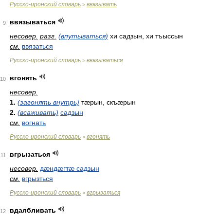
Русско-иронский словарь
ввязывать
>
ввязываться
9
несовер.
разг.
(впутываться)
хи садзын, хи тъыссын
см.
ввязаться
Русско-иронский словарь
ввязываться
>
вгонять
10
несовер.
1.
(загонять внутрь)
тæрын, скъæрын
2.
(всаживать)
садзын
см.
вогнать
Русско-иронский словарь
вгонять
>
вгрызаться
11
несовер.
дæндæгтæ садзын
см.
вгрызться
Русско-иронский словарь
вгрызаться
>
вдалбливать
12