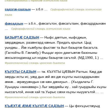
словообразований и парадигм осетинского языка
садзгæ-садзын
— з.б.п …
Орфографический словарь осетинского
языка
фæсадзын
— з.б.п., фæсагътон, фæсагътаин, фæсадздзынæн
…
Орфографический словарь осетинского языка
БАЗЫРТÆ САДЗЫН
— Ныфс дæттын, ныфсджын,
зæрдæджын, разæнгард кæнын. Придать крылья. Цыд
уынджы... Йæ хъæбулы фыстæг та йыл базыртæ басагъта.
(Гаглойты В. Гæлæбу.) Фыццаг ирон дамгъæтæ базоныны
æхсызгондзинад ыл ноджы базыртæ сагътой. (МД.1990, 1.) …
Фразеологический словарь иронского диалекта
КЪУХТЫ САДЗЫН
— тж. КЪУХТЫ ЦÆВЫН Раттын. Кæд дæ
зæрды исты ис, уæд дын æй æз дæ къухты ныссадздзынæн
æмæ... æрæууæндын сæ кæн дæхиуыл... (Хъодалаты Г.
Хуыцауы «минæвар».) Лыг зæрдæйы иу... хай гуырдзыйы къухы
ныссагътой, иннæ хай та Уырыс сæхи къухы ныууагътой.… …
Фразеологический словарь иронского диалекта
КЪÆХТÆ ÆМÆ КЪУХТÆ САДЗЫН
— Цы фехъуыстæуыд