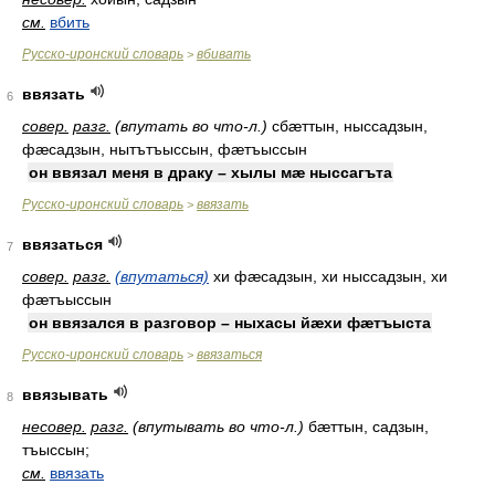
см.
вбить
Русско-иронский словарь
вбивать
>
ввязать
6
совер.
разг.
(впутать во что-л.)
сбæттын, ныссадзын,
фæсадзын, нытътъыссын, фæтъыссын
он ввязал меня в драку – хылы мæ ныссагъта
Русско-иронский словарь
ввязать
>
ввязаться
7
совер.
разг.
(впутаться)
хи фæсадзын, хи ныссадзын, хи
фæтъыссын
он ввязался в разговор – ныхасы йæхи фæтъыста
Русско-иронский словарь
ввязаться
>
ввязывать
8
несовер.
разг.
(впутывать во что-л.)
бæттын, садзын,
тъыссын
;
см.
ввязать