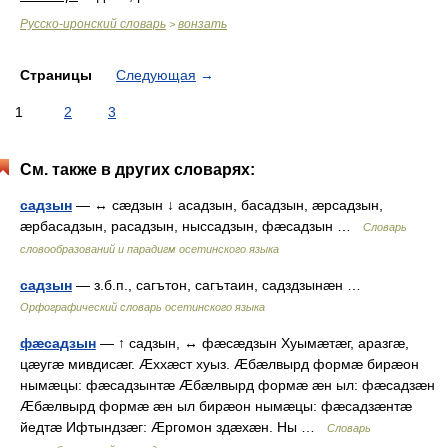
Русско-иронский словарь
вонзать
>
Страницы
Следующая
→
1
2
3
См. также в других словарях:
садзын
— ↔ сæдзын ↓ асадзын, басадзын, æрсадзын,
æрбасадзын, расадзын, ныссадзын, фæсадзын …
Словарь
словообразований и парадигм осетинского языка
садзын
— з.б.п., сагътон, сагътаин, садздзынæн …
Орфографический словарь осетинского языка
фæсадзын
— ↑ садзын, ↔ фæсæдзын Хуымæтæг, аразгæ,
цæугæ мивдисæг. Æххæст хуыз. Æбæлвырд формæ бирæон
нымæцы: фæсадзынтæ Æбæлвырд формæ æн ыл: фæсадзæн
Æбæлвырд формæ æн ыл бирæон нымæцы: фæсадзæнтæ
йедтæ Ифтындзæг: Æргомон здæхæн. Ны …
Словарь