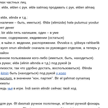
уках
частных
лиц
:
əldə
,
əldən
с
рук
.
əldə
satmaq
продавать
с
рук
,
əldən
almaq
əldə
,
əlində
и
т
.
д
.
:
наличии
–
быть
,
иметься
).
Əldə
(
əlimizdə
)
hələ
pulumuz
yoxdur
нет
денег
,
bir
əldə
пять
напишем
,
один
–
в
уме
ении
,
содержании
,
иждивении
(
остаться
)
;
в
чьём
-
л
.
ведении
,
распоряжении
.
Əvvəlcə
o
,
şöbəyə
rəhbərlik
rayon
onun
əlindədir
сначала
он
руководил
отделом
,
а
теперь
у
район
енном
пользовании
кого
-
либо
(
иметься
,
быть
,
находиться
).
а
руках
;
əldə
(
əlinin
altında
и
т
.
д
.)
под
рукой
(
в
близости
,
так
что
удобно
достать
,
воспользоваться
).
Əlində
kimin
быть
(
находиться
)
под
рукой
у
кого
числит
.
в
значении
“
кон
,
партия
”.
Bir
əl
şahmat
oynamaq
хматы
редь
чья
в
игре
.
İndi
sənin
əlindir
сейчас
твой
ход
для
рук
.
Əl
dəsmalı
ручное
полотенце
,
əl
fənəri
ручной
фонарь