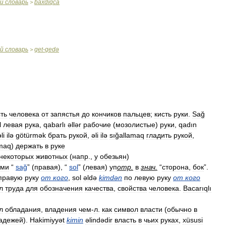
ий
словарь
baxdıqca
>
ий
словарь
get
-
gedə
>
ть
человека
от
запястья
до
кончиков
пальцев
;
кисть
руки
.
Sağ
l
левая
рука
,
qabarlı
əllər
рабочие
(
мозолистые
)
руки
,
qadın
li
ilə
götürmək
брать
рукой
,
əli
ilə
sığallamaq
гладить
рукой
,
maq
)
держать
в
руке
некоторых
животных
(
напр
.,
у
обезьян
)
ами
“
sağ
” (
правая
), “
sol
” (
левая
)
уп
отр
.
в
знач
.
“
сторона
,
бок
”.
правую
руку
от
кого
,
sol
əldə
kimdən
по
левую
руку
от
кого
л
труда
для
обозначения
качества
,
свойства
человека
.
Bacarıqlı
л
обладания
,
владения
чем
-
л
.
как
символ
власти
(
обычно
в
адежей
).
Hakimiyyət
kimin
əlindədir
власть
в
чьих
руках
,
xüsusi