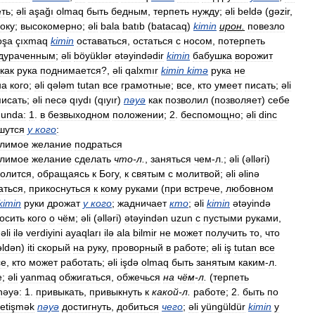
ть
;
əli
aşağı
olmaq
быть
бедным
,
терпеть
нужду
;
əli
beldə
(
gəzir
,
оку
;
высокомерно
;
əli
bala
batıb
(
batacaq
)
kimin
ирон
.
повезло
oşa
çıxmaq
kimin
оставаться
,
остаться
с
носом
,
потерпеть
дураченным
;
əli
böyüklər
ətəyindədir
kimin
бабушка
ворожит
как
рука
поднимается
?,
əli
qalxmır
kimin
kimə
рука
не
на
кого
;
əli
qələm
tutan
все
грамотные
;
все
,
кто
умеет
писать
;
əli
писать
;
əli
necə
qıydı
(
qıyır
)
nəyə
как
позволил
(
позволяет
)
себе
unda:
1
.
в
безвыходном
положении
;
2
.
беспомощно
;
əli
dinc
шутся
у
кого
:
лимое
желание
подраться
лимое
желание
сделать
что
-
л
.
,
заняться
чем
-
л
.;
əli
(
əlləri
)
олится
,
обращаясь
к
Богу
,
к
святым
с
молитвой
;
əli
əlinə
аться
,
прикоснуться
к
кому
руками
(
при
встрече
,
любовном
kimin
руки
дрожат
у
кого
;
жадничает
кто
;
əli
kimin
ətəyində
осить
кого
о
чём
;
əli
(
əlləri
)
ətəyindən
uzun
с
пустыми
руками
,
;
əli
ilə
verdiyini
ayaqları
ilə
ala
bilmir
не
может
получить
то
,
что
əldən
)
iti
скорый
на
руку
,
проворный
в
работе
;
əli
iş
tutan
все
се
,
кто
может
работать
;
əli
işdə
olmaq
быть
занятым
каким
-
л
.
е
;
əli
yanmaq
обжигаться
,
обжечься
на
чём
-
л
.
(
терпеть
nəyə:
1
.
привыкать
,
привыкнуть
к
какой
-
л
.
работе
;
2
.
быть
по
etişmək
nəyə
достигнуть
,
добиться
чего
;
əli
yüngüldür
kimin
у