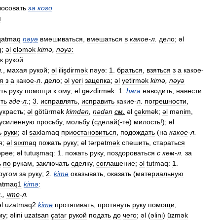
лосовать
за
кого
я
qatmaq
nəyə
вмешиваться
,
вмешаться
в
какое
-
л
.
дело
;
əl
q
;
əl
eləmək
kimə
,
nəyə
:
к
рукой
л
.
,
махая
рукой
;
əl
ilişdirmək
nəyə:
1
.
браться
,
взяться
з
а
какое
-
я
з
а
какое
-
л
.
дело
;
əl
yeri
зацепка
;
əl
yetirmək
kimə
,
nəyə
ть
руку
помощи
к
ому
;
əl
gəzdirmək:
1
.
hara
наводить
,
навести
ть
где
-
л
.
;
3
.
исправлять
,
исправить
какие
-
л
.
погрешности
,
украсть
;
əl
götürmək
kimdən
,
nədən
см
.
əl
çəkmək
;
əl
mənim
,
усиленную
просьбу
,
мольбу
(
сделай
(-
те
)
милость
!);
əl
ь
руки
;
əl
saxlamaq
приостановиться
,
подождать
(
на
какое
-
л
.
я
;
əl
sıxmaq
пожать
руку
;
əl
tərpətmək
спешить
,
стараться
орее
;
əl
tutuşmaq:
1
.
пожать
руку
,
поздороваться
с
кем
-
л
.
за
ь
по
рукам
,
заключать
сделку
,
соглашение
;
əl
tutmaq:
1
.
ругом
за
руку
;
2
.
kimə
оказывать
,
оказать
(
материальную
atmaq1
kimə
:
л
.,
что
-
л
.
əl
uzatmaq2
kimə
протягивать
,
протянуть
руку
помощи
;
му
;
əlini
uzatsan
çatar
рукой
подать
до
чего
;
əl
(
əlini
)
üzmək