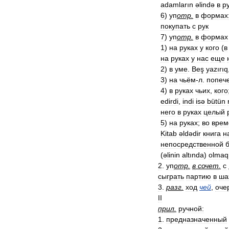
adamların
əlində
в
р
6
)
уп
отр
.
в
формах
покупать
с
рук
7
)
уп
отр
.
в
формах
1
)
на
руках
у
кого
(
в
на
руках
у
нас
еще
2
)
в
уме
.
Beş
yazırıq
3
)
на
чьём
-
л
.
попеч
4
)
в
руках
чьих
,
кого
edirdi
,
indi
isə
bütün
него
в
руках
целый
5
)
на
руках
;
во
врем
Kitab
əldədir
книга
н
непосредственной
(
əlinin
altında
)
olmaq
2
.
уп
отр
.
в
сочет
.
с
сыграть
партию
в
ша
3
.
разг
.
ход
чей
,
оче
II
прил
.
ручной:
1
.
предназначенный