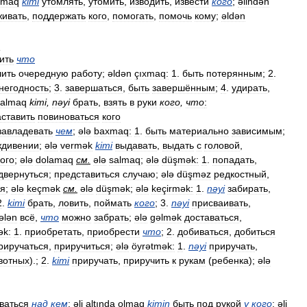
lmaq
kimi
утомлять
,
утомить
,
изводить
,
извести
кого
;
əlindən
живать
,
поддержать
кого
,
помогать
,
помочь
кому
;
əldən
q
ить
что
ить
очередную
работу
;
əldən
çıxmaq:
1
.
быть
потерянным
;
2
.
негодность
;
3
.
завершаться
,
быть
завершённым
;
4
.
удирать
,
almaq
kimi
,
nəyi
брать
,
взять
в
руки
кого
,
что
:
аставить
повиноваться
кого
завладевать
чем
;
ələ
baxmaq:
1
.
быть
материально
зависимым
;
ждивении
;
ələ
vermək
kimi
выдавать
,
выдать
с
головой
,
кого
;
ələ
dolamaq
см
.
ələ
salmaq
;
ələ
düşmək:
1
.
попадать
,
двернуться
;
представиться
случаю
;
ələ
düşməz
редкостный
,
я
;
ələ
keçmək
см
.
ələ
düşmək
;
ələ
keçirmək:
1
.
nəyi
забирать
,
2
.
kimi
брать
,
ловить
,
поймать
кого
;
3
.
nəyi
присваивать
,
ələn
всё
,
что
можно
забрать
;
ələ
gəlmək
доставаться
,
ək:
1
.
приобретать
,
приобрести
что
;
2
.
добиваться
,
добиться
риручаться
,
приручиться
;
ələ
öyrətmək:
1
.
nəyi
приручать
,
вотных
).;
2
.
kimi
приручать
,
приручить
к
рукам
(
ребенка
);
ələ
ваться
над
кем
;
əli
altında
olmaq
kimin
быть
под
рукой
у
кого
;
əli