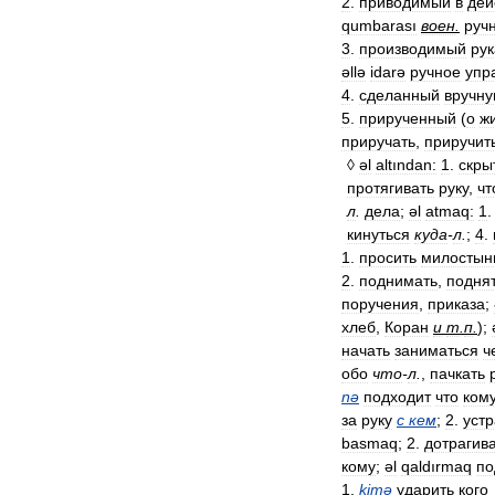
2
.
приводимый
в
дей
qumbarası
воен
.
руч
3
.
производимый
ру
əllə
idarə
ручное
упр
4
.
сделанный
вручн
5
.
прирученный
(
о
ж
приручать
,
приручит
◊
əl
altından:
1
.
скры
протягивать
руку
,
чт
л
.
дела
;
əl
atmaq:
1
кинуться
куда
-
л
.
;
4
.
1
.
просить
милосты
2
.
поднимать
,
подня
поручения
,
приказа
;
хлеб
,
Коран
и
т
.
п
.
);
начать
заниматься
ч
обо
что
-
л
.
,
пачкать
nə
подходит
что
ком
за
руку
с
кем
;
2
.
устр
basmaq
;
2
.
дотрагив
кому
;
əl
qaldırmaq
по
1
.
kimə
ударить
кого