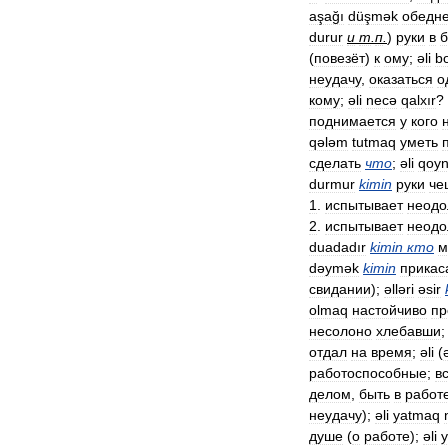
aşağı
düşmək
обедне
durur
и
т
.
п
.
)
руки
в
б
(
повезёт
)
к
ому
;
əli
b
неудачу
,
оказаться
о
кому
;
əli
necə
qalxır
?
поднимается
у
кого
qələm
tutmaq
уметь
сделать
что
;
əli
qoyn
durmur
kimin
руки
че
1
.
испытывает
неодо
2
.
испытывает
неодо
duadadır
kimin
кто
м
dəymək
kimin
прикас
свидании
);
əlləri
əsir
olmaq
настойчиво
пр
несолоно
хлебавши
отдал
на
время
;
əli
(
работоспособные
;
в
делом
,
быть
в
работ
неудачу
);
əli
yatmaq
душе
(
о
работе
);
əli
y