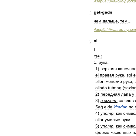
Азербайджанско
-
русск
get
-
gedə
2
чем
дальше
,
тем
…
Азербайджанско
-
русск
əl
3
I
сущ
.
1
.
рука:
1
)
верхняя
конечнос
əl
правая
рука
,
sol
ə
əlləri
женские
руки
;
ə
əlində
tutmaq
(
saxla
2
)
передняя
лапа
у
3
)
в
сочет
.
со
слов
Sağ
əldə
kimdən
по
4
)
уп
отр
.
как
симво
əllər
умелые
руки
5
)
уп
отр
.
как
симво
форме
косвенных
п