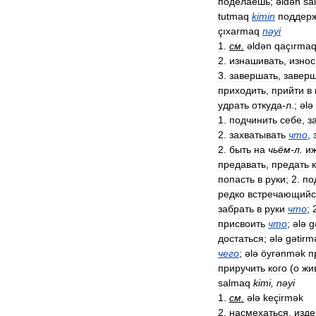
поделаешь
;
əldən
sa
tutmaq
kimin
поддер
çıxarmaq
nəyi
1
.
см
.
əldən
qaçırma
2
.
изнашивать
,
износ
3
.
завершать
,
заверш
приходить
,
прийти
в
удрать
откуда
-
л
.;
ələ
1
.
подчинить
себе
,
з
2
.
захватывать
что
,
2
.
быть
на
чьём
-
л
.
и
предавать
,
предать
попасть
в
руки
;
2
.
по
редко
встречающийс
забрать
в
руки
что
;
присвоить
что
;
ələ
g
достаться
;
ələ
gətirm
чего
;
ələ
öyrənmək
п
приручить
кого
(
о
жи
salmaq
kimi
,
nəyi
1
.
см
.
ələ
keçirmək
2
.
насмехаться
,
изде