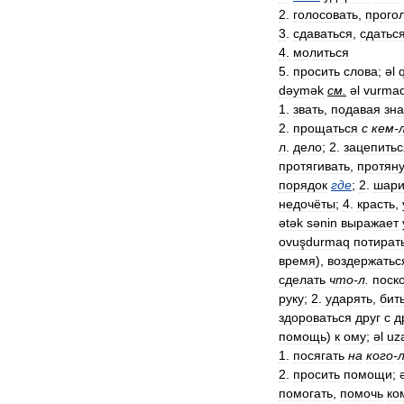
2
.
голосовать
,
прого
3
.
сдаваться
,
сдатьс
4
.
молиться
5
.
просить
слова
;
əl
dəymək
см
.
əl
vurma
1
.
звать
,
подавая
зна
2
.
прощаться
с
кем
-
л
.
дело
;
2
.
зацепитьс
протягивать
,
протяну
порядок
где
;
2
.
шари
недочёты
;
4
.
красть
,
ətək
sənin
выражает
ovuşdurmaq
потират
время
),
воздержатьс
сделать
что
-
л
.
поск
руку
;
2
.
ударять
,
бит
здороваться
друг
с
д
помощь
)
к
ому
;
əl
uz
1
.
посягать
на
кого
-
2
.
просить
помощи
;
помогать
,
помочь
ко