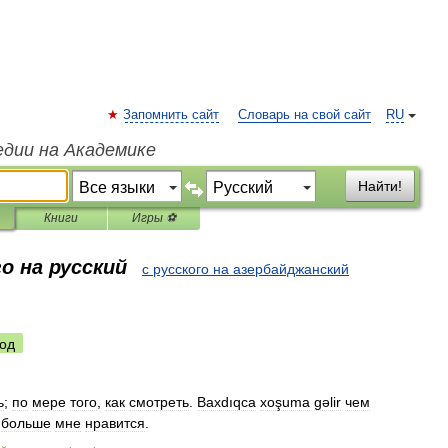
Запомнить сайт
Словарь на свой сайт
RU
едии на Академике
Найти!
Книги
Игры ⚽
о на русский
с русского на азербайджанский
од
ь
;
по
мере
того
,
как
смотреть
.
Baxdıqca
xoşuma
gəlir
чем
больше
мне
нравится
.