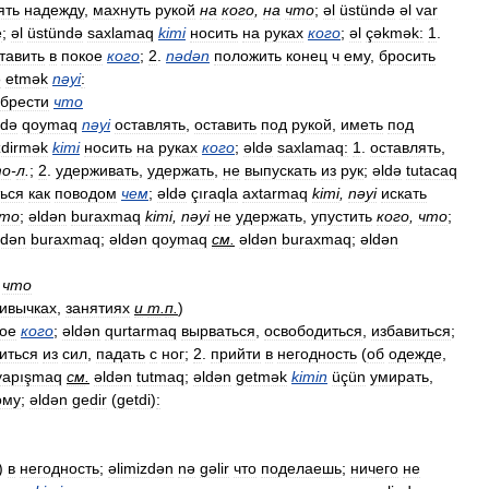
ять
надежду
,
махнуть
рукой
на
кого
,
на
что
;
əl
üstündə
əl
var
е
;
əl
üstündə
saxlamaq
kimi
носить
на
руках
кого
;
əl
çəkmək:
1
.
тавить
в
покое
кого
;
2
.
nədən
положить
конец
ч
ему
,
бросить
ə
etmək
nəyi
:
брести
что
ldə
qoymaq
nəyi
оставлять
,
оставить
под
рукой
,
иметь
под
dirmək
kimi
носить
на
руках
кого
;
əldə
saxlamaq:
1
.
оставлять
,
то
-
л
.
;
2
.
удерживать
,
удержать
,
не
выпускать
из
рук
;
əldə
tutacaq
ься
как
поводом
чем
;
əldə
çıraqla
axtarmaq
kimi
,
nəyi
искать
то
;
əldən
buraxmaq
kimi
,
nəyi
не
удержать
,
упустить
кого
,
что
;
ldən
buraxmaq
;
əldən
qoymaq
см
.
əldən
buraxmaq
;
əldən
,
что
ивычках
,
занятиях
и
т
.
п
.
)
ое
кого
;
əldən
qurtarmaq
вырваться
,
освободиться
,
избавиться
;
иться
из
сил
,
падать
с
ног
;
2
.
прийти
в
негодность
(
об
одежде
,
yapışmaq
см
.
əldən
tutmaq
;
əldən
getmək
kimin
üçün
умирать
,
ому
;
əldən
gedir
(
getdi
)
:
)
в
негодность
;
əlimizdən
nə
gəlir
что
поделаешь
;
ничего
не