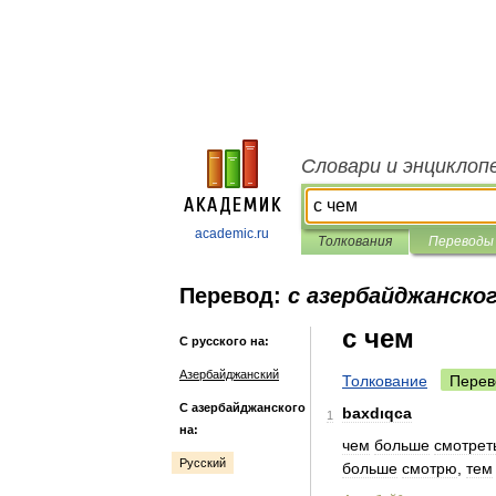
Словари и энциклоп
academic.ru
Толкования
Переводы
Перевод:
с азербайджанског
с чем
С русского на:
Азербайджанский
Толкование
Перев
С азербайджанского
baxdıqca
1
на:
чем
больше
смотрет
Русский
больше
смотрю
,
тем