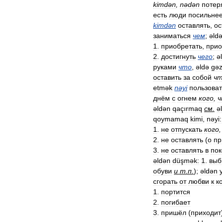
kimdən
,
nədən
потер
есть
люди
посильне
kimdən
оставлять
,
ос
заниматься
чем
;
əld
1
.
приобретать
,
прио
2
.
достигнуть
чего
;
ə
руками
что
,
əldə
gəz
оставить
за
собой
ч
etmək
nəyi
пользоват
днём
с
огнем
кого
,
ч
əldən
qaçırmaq
см
.
ə
qoymamaq
kimi
,
nəyi:
1
.
не
отпускать
кого
2
.
не
оставлять
(
о
пр
3
.
не
оставлять
в
пок
əldən
düşmək:
1
.
выб
обуви
и
т
.
п
.
);
əldən
сгорать
от
любви
к
к
1
.
портится
2
.
погибает
3
.
пришёл
(
приходит