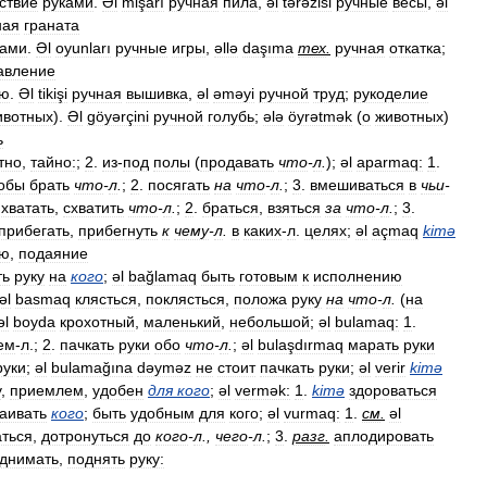
ствие
руками
.
Əl
mişarı
ручная
пила
,
əl
tərəzisi
ручные
весы
,
əl
ная
граната
ками
.
Əl
oyunları
ручные
игры
,
əllə
daşıma
тех
.
ручная
откатка
;
авление
ую
.
Əl
tikişi
ручная
вышивка
,
əl
əməyi
ручной
труд
;
рукоделие
ивотных
).
Əl
göyərçini
ручной
голубь
;
ələ
öyrətmək
(
о
животных
)
ь
тно
,
тайно:
;
2
.
из
-
под
полы
(
продавать
что
-
л
.
);
əl
aparmaq:
1
.
обы
брать
что
-
л
.
;
2
.
посягать
на
что
-
л
.
;
3
.
вмешиваться
в
чьи
-
.
хватать
,
схватить
что
-
л
.
;
2
.
браться
,
взяться
за
что
-
л
.
;
3
.
прибегать
,
прибегнуть
к
чему
-
л
.
в
каких
-
л
.
целях
;
əl
açmaq
kimə
ню
,
подаяние
ть
руку
на
кого
;
əl
bağlamaq
быть
готовым
к
исполнению
əl
basmaq
клясться
,
поклясться
,
положа
руку
на
что
-
л
.
(
на
əl
boyda
крохотный
,
маленький
,
небольшой
;
əl
bulamaq:
1
.
ем
-
л
.;
2
.
пачкать
руки
обо
что
-
л
.
;
əl
bulaşdırmaq
марать
руки
руки
;
əl
bulamağına
dəyməz
не
стоит
пачкать
руки
;
əl
verir
kimə
у
,
приемлем
,
удобен
для
кого
;
əl
vermək:
1
.
kimə
здороваться
аивать
кого
;
быть
удобным
для
кого
;
əl
vurmaq:
1
.
см
.
əl
аться
,
дотронуться
до
кого
-
л
.,
чего
-
л
.
;
3
.
разг
.
аплодировать
днимать
,
поднять
руку: