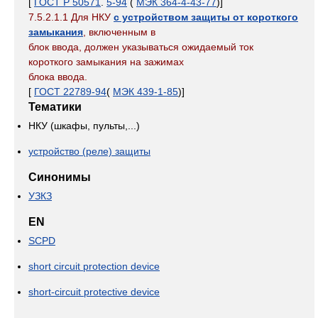
[
ГОСТ Р 50571
.
5-94
(
МЭК 364-4-43-77
)]
7.5.2.1.1 Для НКУ
с устройством защиты от короткого
замыкания
, включенным в
блок ввода, должен указываться ожидаемый ток
короткого замыкания на зажимах
блока ввода.
[
ГОСТ 22789-94
(
МЭК 439-1-85
)]
Тематики
НКУ (шкафы, пульты,...)
устройство (реле) защиты
Синонимы
УЗКЗ
EN
SCPD
short circuit protection device
short-circuit protective device