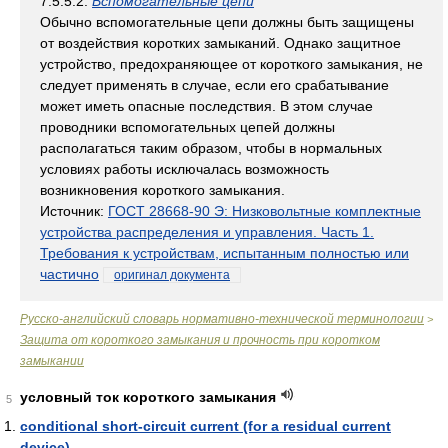
7.5.5.2.
Вспомогательные цепи
Обычно вспомогательные цепи должны быть защищены
от воздействия коротких замыканий. Однако защитное
устройство, предохраняющее от короткого замыкания, не
следует применять в случае, если его срабатывание
может иметь опасные последствия. В этом случае
проводники вспомогательных цепей должны
располагаться таким образом, чтобы в нормальных
условиях работы исключалась возможность
возникновения короткого замыкания.
Источник:
ГОСТ 28668-90 Э: Низковольтные комплектные
устройства распределения и управления. Часть 1.
Требования к устройствам, испытанным полностью или
частично
оригинал документа
Русско-английский словарь нормативно-технической терминологии
>
Защита от короткого замыкания и прочность при коротком
замыкании
условный ток короткого замыкания
5
conditional short-circuit current (for a residual current
device)