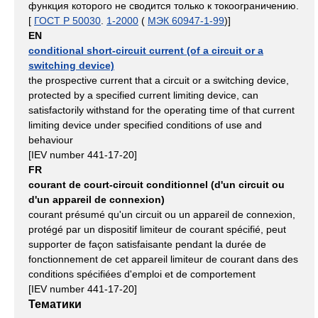
функция которого не сводится только к токоограничению.
[
ГОСТ Р 50030
.
1-2000
(
МЭК 60947-1-99
)]
EN
conditional short-circuit current (of a circuit or a
switching device)
the prospective current that a circuit or a switching device,
protected by a specified current limiting device, can
satisfactorily withstand for the operating time of that current
limiting device under specified conditions of use and
behaviour
[IEV number 441-17-20]
FR
courant de court-circuit conditionnel (d'un circuit ou
d'un appareil de connexion)
courant présumé qu'un circuit ou un appareil de connexion,
protégé par un dispositif limiteur de courant spécifié, peut
supporter de façon satisfaisante pendant la durée de
fonctionnement de cet appareil limiteur de courant dans des
conditions spécifiées d'emploi et de comportement
[IEV number 441-17-20]
Тематики