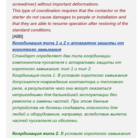
screwdriver) without important deformations.
This type of coordination requires that the contactor or the
starter do not cause damages to people or installation and
that they are able to resume operation after restoring of the
standard conditions
.
[ABB]
Координация типа 1 и 2 с аппаратом защиты от
короткого замыкания
Стандарт определяет два типа координации
компонентов пускателя с аппаратами защиты от
короткого замыкания: тип 1 и тип 2.
Координация типа 1. В условиях короткого замыкания
допускается повреждение контактора и теплового
реле, в результате чего они могут оказаться
непригодными для дальнейшей эксплуатации без
ремонта и замены частей. При этом данные
устройства не должны создавать опасности для
людей и оборудования, например, вследствие вылета
частей пускателя из оболочки.
Координация типа 2.
В условиях короткого замыкания