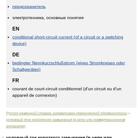
предохранитель
электротехника, основные понятия
EN
conditional short-circuit current (of a circuit or a switching
device)
DE
bedingter Nennkurzschlußstrom (eines Stromkreises oder
Schaltgerätes)
FR
courant de court-circuit conditionnel (d'un circuit ou d'un
appareil de connexion)
Русско-немецкий словарь нормативно-технической терминологии
>
условный ток короткого замыкания (в цепи или коммутационном
аппарате)
условный ток короткого замыкания (в цепи или
7