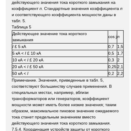
действующего значения тока короткого замыкания на
коэффициент
п.
Стандартные значения коэффициента
n
и соответствующего коэффициента мощности даны в
табл. 5.
Таблица 5
Действующее значение тока короткого
cos j
n
замыкания
I
£ 5 кА
0,7
1,5
5 кА <
I
£ 10 кА
0,5
1,7
10 кА <
I
£ 20 кА
0,3
2
20 кА <
I
£ 50 кА
0,25
2,1
50 кА <
I
0,2
2,2
Примечание. Значения, приведенные в табл. 5,
соответствуют большинству случаев применения. В
специальных местах, например, вблизи
трансформаторов или генераторов, коэффициент
мощности может иметь более низкие значения; таким
образом, максимальное пиковое значение ожидаемого
тока станет предельным значением вместо
действующего значения тока короткого замыкания.
7.5.4. Координация устройств защиты от короткого