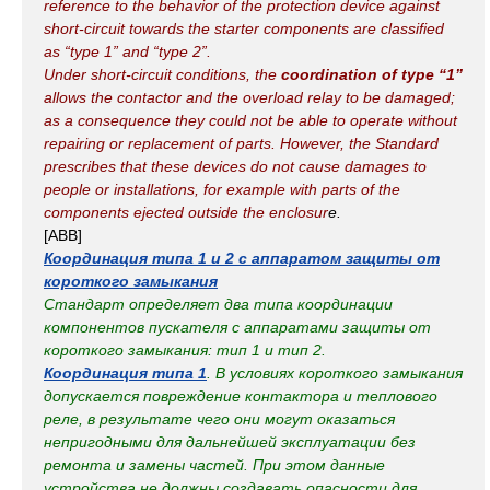
reference to the behavior of the protection device against
short-circuit towards the starter components are classified
as “type 1” and “type 2”.
Under short-circuit conditions, the
coordination of type “1”
allows the contactor and the overload relay to be damaged;
as a consequence they could not be able to operate without
repairing or replacement of parts. However, the Standard
prescribes that these devices do not cause damages to
people or installations, for example with parts of the
components ejected outside the enclosur
e.
[ABB]
Координация типа 1 и 2 с аппаратом защиты от
короткого замыкания
Стандарт определяет два типа координации
компонентов пускателя с аппаратами защиты от
короткого замыкания: тип 1 и тип 2.
Координация типа 1
. В условиях короткого замыкания
допускается повреждение контактора и теплового
реле, в результате чего они могут оказаться
непригодными для дальнейшей эксплуатации без
ремонта и замены частей. При этом данные
устройства не должны создавать опасности для