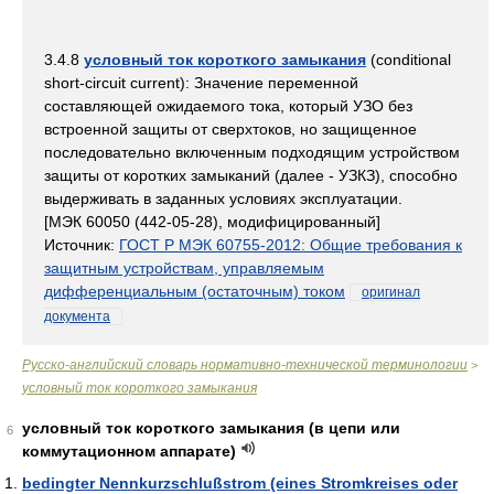
3.4.8
условный ток короткого замыкания
(conditional
short-circuit current): Значение переменной
составляющей ожидаемого тока, который УЗО без
встроенной защиты от сверхтоков, но защищенное
последовательно включенным подходящим устройством
защиты от коротких замыканий (далее - УЗКЗ), способно
выдерживать в заданных условиях эксплуатации.
[МЭК 60050 (442-05-28), модифицированный]
Источник:
ГОСТ Р МЭК 60755-2012: Общие требования к
защитным устройствам, управляемым
дифференциальным (остаточным) током
оригинал
документа
Русско-английский словарь нормативно-технической терминологии
>
условный ток короткого замыкания
условный ток короткого замыкания (в цепи или
6
коммутационном аппарате)
bedingter Nennkurzschlußstrom (eines Stromkreises oder