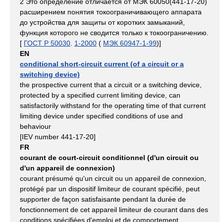
2 Это определение отличается от МЭК 60050(441-17-20)
расширением понятия токоограничивающего аппарата
до устройства для защиты от коротких замыканий,
функция которого не сводится только к токоограничению.
[
ГОСТ Р 50030
.
1-2000
(
МЭК 60947-1-99
)]
EN
conditional short-circuit current (of a circuit or a
switching device)
the prospective current that a circuit or a switching device,
protected by a specified current limiting device, can
satisfactorily withstand for the operating time of that current
limiting device under specified conditions of use and
behaviour
[IEV number 441-17-20]
FR
courant de court-circuit conditionnel (d'un circuit ou
d'un appareil de connexion)
courant présumé qu'un circuit ou un appareil de connexion,
protégé par un dispositif limiteur de courant spécifié, peut
supporter de façon satisfaisante pendant la durée de
fonctionnement de cet appareil limiteur de courant dans des
conditions spécifiées d'emploi et de comportement