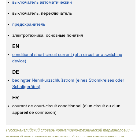
выключатель автоматический
выключатель, переключатель
предохранитель
электротехника, основные понятия
EN
conditional short-circuit current (of a circuit or a switching
device)
DE
bedingter Nennkurzschlußstrom (eines Stromkreises oder
Schaltgerätes)
FR
courant de court-circuit conditionnel (d'un circuit ou d'un
appareil de connexion)
Русско-английский словарь нормативно-технической терминологии
>
условный ток короткого замыкания (в цепи или коммутационном