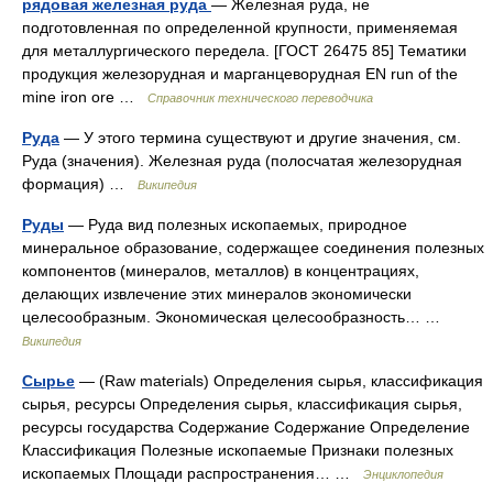
рядовая железная руда
— Железная руда, не
подготовленная по определенной крупности, применяемая
для металлургического передела. [ГОСТ 26475 85] Тематики
продукция железорудная и марганцеворудная EN run of the
mine iron ore …
Справочник технического переводчика
Руда
— У этого термина существуют и другие значения, см.
Руда (значения). Железная руда (полосчатая железорудная
формация) …
Википедия
Руды
— Руда вид полезных ископаемых, природное
минеральное образование, содержащее соединения полезных
компонентов (минералов, металлов) в концентрациях,
делающих извлечение этих минералов экономически
целесообразным. Экономическая целесообразность… …
Википедия
Сырье
— (Raw materials) Определения сырья, классификация
сырья, ресурсы Определения сырья, классификация сырья,
ресурсы государства Содержание Содержание Определение
Классификация Полезные ископаемые Признаки полезных
ископаемых Площади распространения… …
Энциклопедия