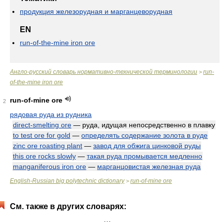
продукция железорудная и марганцеворудная
EN
run-of-the-mine iron ore
Англо-русский словарь нормативно-технической терминологии
run-
>
of-the-mine iron ore
run-of-mine ore
2
рядовая руда из рудника
direct-smelting ore
— руда, идущая непосредственно в плавку
to test ore for gold
—
определять содержание золота в руде
zinc ore roasting plant
—
завод для обжига цинковой руды
this ore rocks slowly
—
такая руда промывается медленно
manganiferous iron ore
—
марганцовистая железная руда
English-Russian big polytechnic dictionary
run-of-mine ore
>
См. также в других словарях: