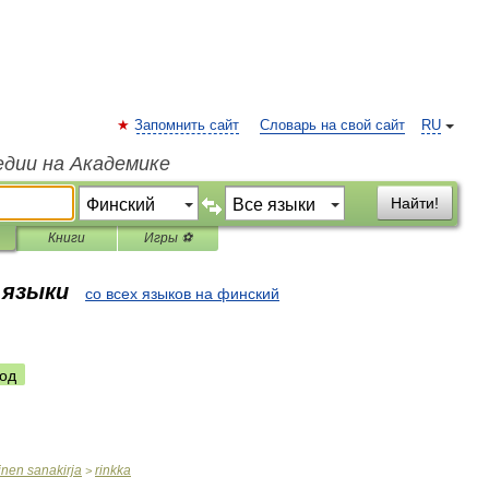
Запомнить сайт
Словарь на свой сайт
RU
едии на Академике
Найти!
Книги
Игры ⚽
 языки
со всех языков на финский
од
inen
sanakirja
rinkka
>