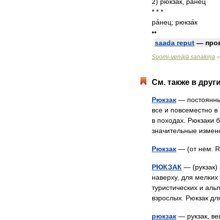
2
)
рюкзак
,
ранец
* * *
ра́нец
;
рюкза́к
••
saada
reput
—
про
Suomi
-
venäjä
sanakirja
См
.
также
в
друг
Рюкзак
—
постоянн
все
и
повсеместно
в
в
походах
.
Рюкзаки
значительные
измен
Рюкзак
— (
от
нем
.
R
РЮКЗАК
— (
рукзак
)
наверху
,
для
мелких
туристических
и
альп
взрослых
.
Рюкзак
дл
рюкзак
—
рукзак
,
ве