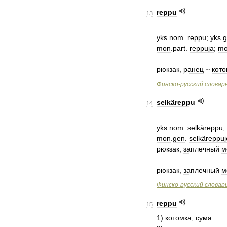
reppu
13
yks
.
nom
.
reppu
;
yks
.
g
mon
.
part
.
reppuja
;
m
рюкзак
,
ранец
~
кото
Финско
-
русский
словар
selkäreppu
14
yks
.
nom
.
selkäreppu
;
mon
.
gen
.
selkäreppu
рюкзак
,
заплечный
м
рюкзак
,
заплечный
м
Финско
-
русский
словар
reppu
15
1
)
котомка
,
сума