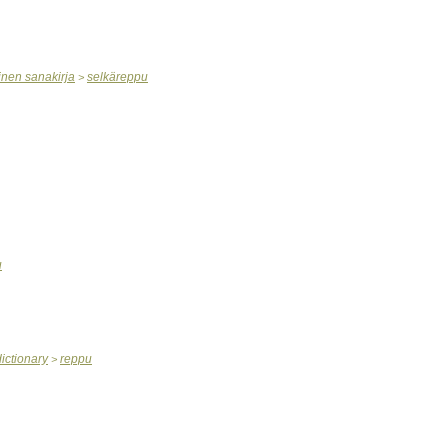
inen
sanakirja
selkäreppu
>
u
dictionary
reppu
>