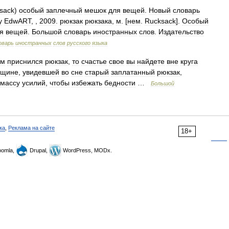
sack
)
особый
заплечный
мешок
для
вещей
.
Новый
словарь
y
EdwART
, ,
2009
.
рюкзак
рюкзака
,
м
. [
нем
.
Rucksack
].
Особый
я
вещей
.
Большой
словарь
иностранных
слов
.
Издательство
оварь
иностранных
слов
русского
языка
ам
приснился
рюкзак
,
то
счастье
свое
вы
найдете
вне
круга
щине
,
увидевшей
во
сне
старый
заплатанный
рюкзак
,
массу
усилий
,
чтобы
избежать
бедности
…
Большой
ка
,
Реклама на сайте
18+
omla,
Drupal,
WordPress, MODx.