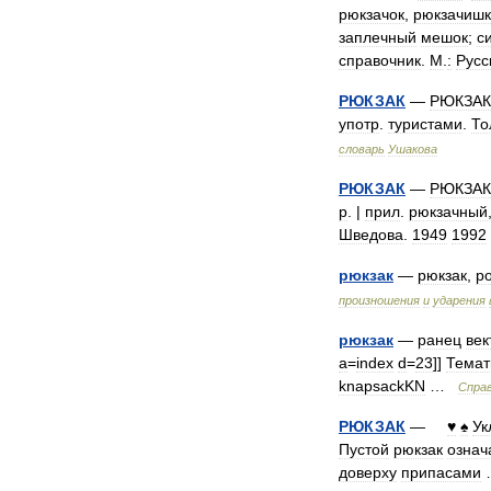
рюкзачок
,
рюкзачиш
заплечный
мешок
;
с
справочник
.
М
.
:
Русс
РЮКЗАК
—
РЮКЗАК
употр
.
туристами
.
То
словарь
Ушакова
РЮКЗАК
—
РЮКЗАК
р
. |
прил
.
рюкзачный
Шведова
.
1949
1992
рюкзак
—
рюкзак
,
р
произношения
и
ударения
рюкзак
—
ранец
век
a
=
index
d
=
23
]]
Темат
knapsackKN
…
Спра
РЮКЗАК
—
♥
♠
Ук
Пустой
рюкзак
означ
доверху
припасами