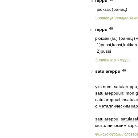
reppu
10
рюкзак
(
ранец
)
Suomen
ja
Venäjän
Tekn
reppu
11
рюкзак
(
м
.) (
ранец
(
1
)
pussi
,
kassi
,
kukkar
2
)
pussi
Suomea
test
reppu
>
satulareppu
12
yks
.
nom
.
satulareppu
satulareppuun
;
mon
.
g
satulareppuihinsatula
с
металлическим
ка
satulareppu
,
satulase
металлическим
карк
Финско
-
русский
словар