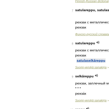
Finnish
-
Russian
dictiona
satulareppu
,
satula
7
рюкзак
с
металличес
рюкзак
Финско
-
русский
словар
satulareppu
8
рюкзак
с
металличес
рюкзак
satulaselkäreppu
Suomi
-
venäjä
sanakirja
selkäreppu
9
рюкзак
,
заплечный
м
* * *
рюкза́к
Suomi
-
venäjä
sanakirja