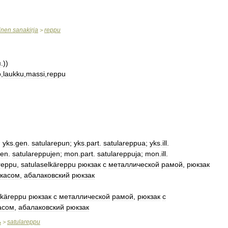
inen
sanakirja
reppu
>
м
.))
o
,
laukku
,
massi
,
reppu
;
yks
.
gen
.
satularepun
;
yks
.
part
.
satulareppua
;
yks
.
ill
.
en
.
satulareppujen
;
mon
.
part
.
satulareppuja
;
mon
.
ill
.
reppu
,
satulaselkäreppu
рюкзак
с
металлической
рамой
,
рюкзак
ркасом
,
абалаковский
рюкзак
lkäreppu
рюкзак
с
металлической
рамой
,
рюкзак
с
асом
,
абалаковский
рюкзак
ь
satulareppu
>