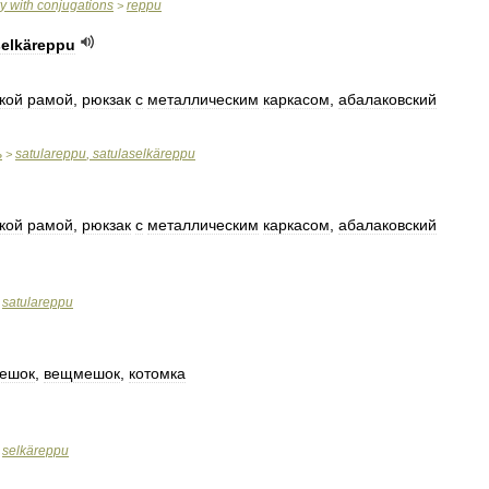
ry
with
conjugations
reppu
>
selkäreppu
кой
рамой
,
рюкзак
с
металлическим
каркасом
,
абалаковский
ь
satulareppu
,
satulaselkäreppu
>
кой
рамой
,
рюкзак
с
металлическим
каркасом
,
абалаковский
satulareppu
>
ешок
,
вещмешок
,
котомка
selkäreppu
>