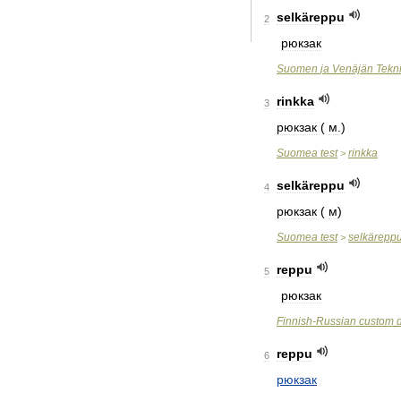
selkäreppu
2
рюкзак
Suomen
ja
Venäjän
Tekn
rinkka
3
рюкзак
(
м
.)
Suomea
test
rinkka
>
selkäreppu
4
рюкзак
(
м
)
Suomea
test
selkärepp
>
reppu
5
рюкзак
Finnish
-
Russian
custom
reppu
6
рюкзак