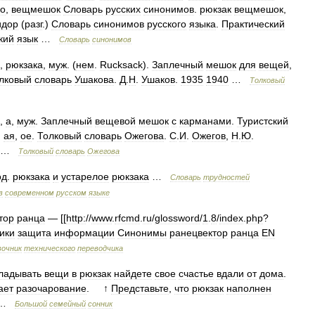
ко
,
вещмешок
Словарь
русских
синонимов
.
рюкзак
вещмешок
,
идор
(
разг
.)
Словарь
синонимов
русского
языка
.
Практический
кий
язык
…
Словарь
синонимов
,
рюкзака
,
муж
. (
нем
.
Rucksack
).
Заплечный
мешок
для
вещей
,
лковый
словарь
Ушакова
.
Д
.
Н
.
Ушаков
.
1935
1940
…
Толковый
,
а
,
муж
.
Заплечный
вещевой
мешок
с
карманами
.
Туристский
,
ая
,
ое
.
Толковый
словарь
Ожегова
.
С
.
И
.
Ожегов
,
Н
.
Ю
.
…
Толковый
словарь
Ожегова
од
.
рюкзака
и
устарелое
рюкзака
…
Словарь
трудностей
в
современном
русском
языке
тор
ранца
— [[
http:
//
www
.
rfcmd
.
ru
/
glossword
/
1
.
8
/
index
.
php
?
ики
защита
информации
Синонимы
ранецвектор
ранца
EN
вочник
технического
переводчика
ладывать
вещи
в
рюкзак
найдете
свое
счастье
вдали
от
дома
.
ает
разочарование
. ↑
Представьте
,
что
рюкзак
наполнен
…
Большой
семейный
сонник