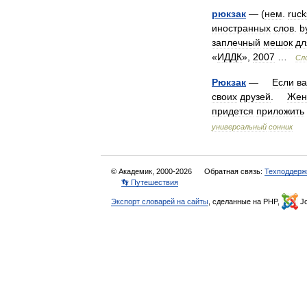
рюкзак
— (
нем
.
ruck
иностранных
слов
.
b
заплечный
мешок
дл
«
ИДДК
»,
2007
…
Сл
Рюкзак
—
Если
в
своих
друзей
.
Жен
придется
приложить
универсальный
сонник
© Академик, 2000-2026
Обратная связь:
Техподдерж
👣 Путешествия
Экспорт словарей на сайты
, сделанные на PHP,
Jo