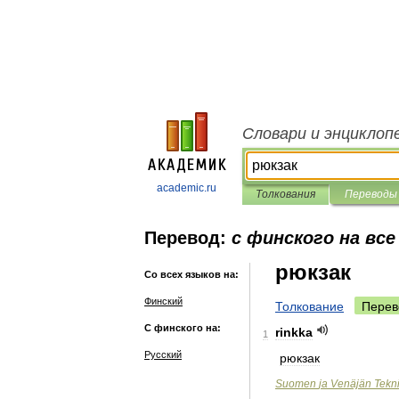
Словари и энциклоп
academic.ru
Толкования
Переводы
Перевод:
с финского на все
рюкзак
Со всех языков на:
Финский
Толкование
Перев
С финского на:
rinkka
1
Русский
рюкзак
Suomen
ja
Venäjän
Tekn