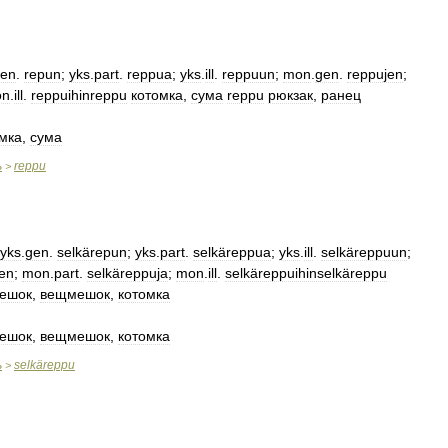
en
.
repun
;
yks
.
part
.
reppua
;
yks
.
ill
.
reppuun
;
mon
.
gen
.
reppujen
;
on
.
ill
.
reppuihinreppu
котомка
,
сума
reppu
рюкзак
,
ранец
мка
,
сума
ь
reppu
>
yks
.
gen
.
selkärepun
;
yks
.
part
.
selkäreppua
;
yks
.
ill
.
selkäreppuun
;
jen
;
mon
.
part
.
selkäreppuja
;
mon
.
ill
.
selkäreppuihinselkäreppu
ешок
,
вещмешок
,
котомка
ешок
,
вещмешок
,
котомка
ь
selkäreppu
>