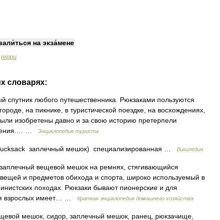
вали́ться
на
экза́мене
reppu
>
их
словарях:
ый
спутник
любого
путешественника
.
Рюкзаками
пользуются
городе
,
на
пикнике
,
в
туристической
поездке
,
на
восхождениях
,
были
изобретены
давно
и
за
свою
историю
претерпели
ения
.… …
Энциклопедия
туриста
ucksack
заплечный
мешок
)
специализированная
…
Википедия
заплечный
вещевой
мешок
на
ремнях
,
стягивающийся
вещей
и
предметов
обихода
и
спорта
,
широко
используемый
в
инистских
походах
.
Рюкзаки
бывают
пионерские
и
для
я
взрослых
имеет
… …
Краткая
энциклопедия
домашнего
хозяйства
щевой
мешок
,
сидор
,
заплечный
мешок
,
ранец
,
рюкзачище
,