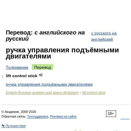
Перевод:
с английского на
с русского на
русский
английский
ручка управления подъёмными
двигателями
Толкование
Перевод
lift control stick
1
ручка управления подъёмными двигателями
Englsh-Russian aviation and space dictionary
lift control stick
>
© Академик, 2000-2026
18+
Обратная связь:
Техподдержка
,
Реклама на сайте
👣 Путешествия