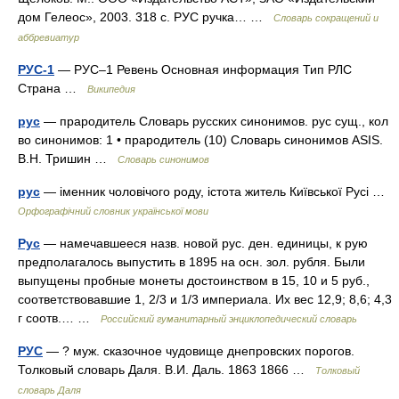
дом Гелеос», 2003. 318 с. РУС ручка… …
Словарь сокращений и
аббревиатур
РУС-1
— РУС–1 Ревень Основная информация Тип РЛС
Страна …
Википедия
рус
— прародитель Словарь русских синонимов. рус сущ., кол
во синонимов: 1 • прародитель (10) Словарь синонимов ASIS.
В.Н. Тришин …
Словарь синонимов
рус
— іменник чоловічого роду, істота житель Київської Русі …
Орфографічний словник української мови
Рус
— намечавшееся назв. новой рус. ден. единицы, к рую
предполагалось выпустить в 1895 на осн. зол. рубля. Были
выпущены пробные монеты достоинством в 15, 10 и 5 руб.,
соответствовавшие 1, 2/3 и 1/3 империала. Их вес 12,9; 8,6; 4,3
г соотв.… …
Российский гуманитарный энциклопедический словарь
РУС
— ? муж. сказочное чудовище днепровских порогов.
Толковый словарь Даля. В.И. Даль. 1863 1866 …
Толковый
словарь Даля