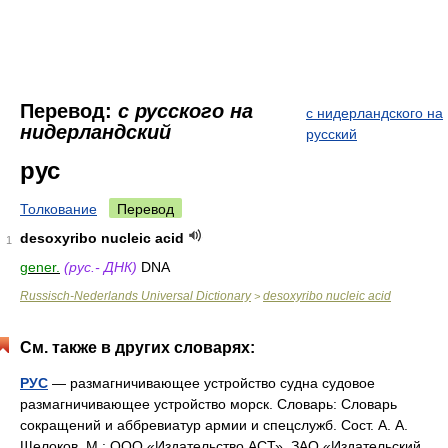
Перевод:
с русского на
с нидерландского на
нидерландский
русский
рус
Толкование
Перевод
desoxyribo nucleic acid
1
gener.
(рус.- ДНК)
DNA
Russisch-Nederlands Universal Dictionary
desoxyribo nucleic acid
>
См. также в других словарях:
РУС
— размагничивающее устройство судна судовое
размагничивающее устройство морск. Словарь: Словарь
сокращений и аббревиатур армии и спецслужб. Сост. А. А.
Щелоков. М.: ООО «Издательство АСТ», ЗАО «Издательский