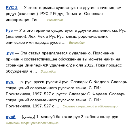
РУС-2
— У этого термина существуют и другие значения, см.
редут (значения). РУС 2 Редут, Пегматит Основная
информация Тип …
Википедия
Рус
— У этого термина существуют и другие значения, см. Рус
(значения). Лех, Чех и Рус Рус князь, родоначальник,
эпическое имя народа русов …
Википедия
.рус
— Эта статья предлагается к удалению. Пояснение
причин и соответствующее обсуждение вы можете найти на
странице Википедия:К удалению/2 июля 2012. Пока процесс
обсуждения н …
Википедия
рус.
— р. рус. русск. русский рус. Словарь: С. Фадеев. Словарь
сокращений современного русского языка. С. Пб.:
Политехника, 1997. 527 с. русск. Словарь: С. Фадеев. Словарь
сокращений современного русского языка. С. Пб.:
Политехника, 1997. 527 с …
Словарь сокращений и аббревиатур
русӣ
— [روسي] 1. мансуб ба халқи рус 2. забони халқи рус …
Фарҳанги тафсирии забони тоҷикӣ