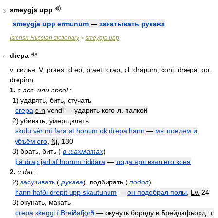
smeygja upp
3
smeygja upp ermunum
—
закатывать рукава
Íslensk-Russian dictionary
smeygja upp
>
drepa
4
v.
сильн. V
;
praes.
drep;
praet.
drap,
pl.
drápum;
conj.
dræpa;
pp.
drepinn
1.
с
acc.
или
absol.
:
1)
ударять, бить, стучать
drepa
e-n
vendi —
ударить кого-л. палкой
2)
убивать, умерщвлять
skulu vér nú fara at honum ok drepa hann
—
мы поедем и
убъём его
,
Nj.
130
3)
брать, бить
(
в шахматах
)
þá drap jarl af honum riddara
—
тогда ярл взял его коня
2.
с
dat.
:
2)
засучивать
(
рукава
)
, подбирать
(
подол
)
hann hafði drepit upp skautunum
—
он подобрал полы
,
Lv.
24
3)
окунать, макать
drepa skeggi í Breiðafjǫrð
—
окунуть бороду в Брейдафьорд,
т.