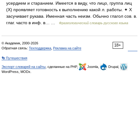
усердием и старанием. Имеется в виду, что лицо, группа лиц
(Х) проявляет готовность к выполнению какой л. работы. ✦ Х
засучивает рукава. Именная часть неизм. Обычно глагол сов. в.
глаг. часто в инф. в… …
Фразеологический словарь русского языка
© Академик, 2000-2026
18+
Обратная связь:
Техподдержка
,
Реклама на сайте
👣 Путешествия
Экспорт словарей на сайты
, сделанные на PHP,
Joomla,
Drupal,
WordPress, MODx.