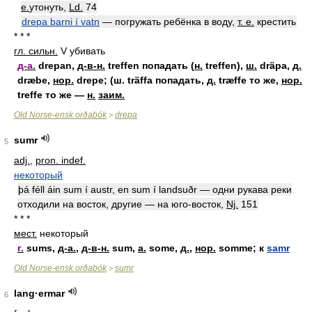
е.
утонуть
,
Ld.
74
drepa barni í vatn
—
погружать ребёнка в воду,
т. е.
крестить
* * *
гл. сильн.
V
убивать
д-а.
drepan,
д-в-н.
treffen попадать (
н.
treffen),
ш.
dräpa,
д.
dræbe,
нор.
drepe; (ш. träffa попадать,
д.
træffe то же,
нор.
treffe то же —
н.
заим.
Old Norse-ensk orðabók
drepa
>
sumr
5
adj.
,
pron. indef.
некоторый
þá féll áin sum í austr, en sum í landsuðr —
одни рукава реки
отходили на восток, другие — на юго-восток
,
Nj.
151
* * *
мест.
некоторый
г.
sums,
д-а.
,
д-в-н.
sum,
а.
some,
д.
,
нор.
somme; к
samr
Old Norse-ensk orðabók
sumr
>
lang·ermar
6