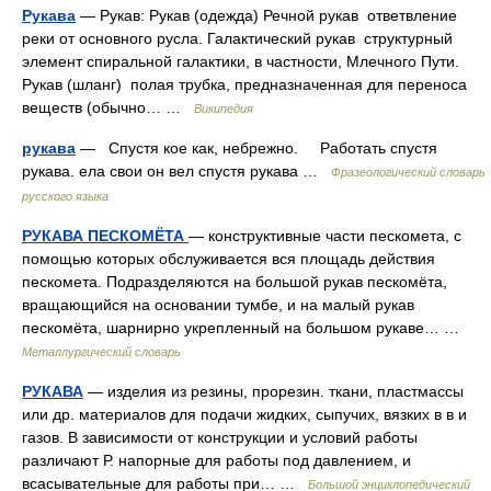
Рукава
— Рукав: Рукав (одежда) Речной рукав ответвление
реки от основного русла. Галактический рукав структурный
элемент спиральной галактики, в частности, Млечного Пути.
Рукав (шланг) полая трубка, предназначенная для переноса
веществ (обычно… …
Википедия
рукава
— Спустя кое как, небрежно. Работать спустя
рукава. ела свои он вел спустя рукава …
Фразеологический словарь
русского языка
РУКАВА ПЕСКОМЁТА
— конструктивные части пескомета, с
помощью которых обслуживается вся площадь действия
пескомета. Подразделяются на большой рукав пескомёта,
вращающийся на основании тумбе, и на малый рукав
пескомёта, шарнирно укрепленный на большом рукаве… …
Металлургический словарь
РУКАВА
— изделия из резины, прорезин. ткани, пластмассы
или др. материалов для подачи жидких, сыпучих, вязких в в и
газов. В зависимости от конструкции и условий работы
различают Р. напорные для работы под давлением, и
всасывательные для работы при… …
Большой энциклопедический