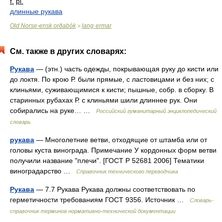
f.
pl.
длинные рукава
Old Norse-ensk orðabók
lang·ermar
>
См. также в других словарях:
Рукава
— (этн.) часть одежды, покрывающая руку до кисти или
до локтя. По крою Р. были прямые, с ластовицами и без них; с
клиньями, суживающимися к кисти; пышные, собр. в сборку. В
старинных рубахах Р. с клиньями шили длиннее рук. Они
собирались на руке… …
Российский гуманитарный энциклопедический
словарь
рукава
— Многолетние ветви, отходящие от штамба или от
головы куста винограда. Примечание У кордонных форм ветви
получили название "плечи". [ГОСТ Р 52681 2006] Тематики
виноградарство …
Справочник технического переводчика
Рукава
— 7.7 Рукава Рукава должны соответствовать по
герметичности требованиям ГОСТ 9356. Источник …
Словарь-
справочник терминов нормативно-технической документации