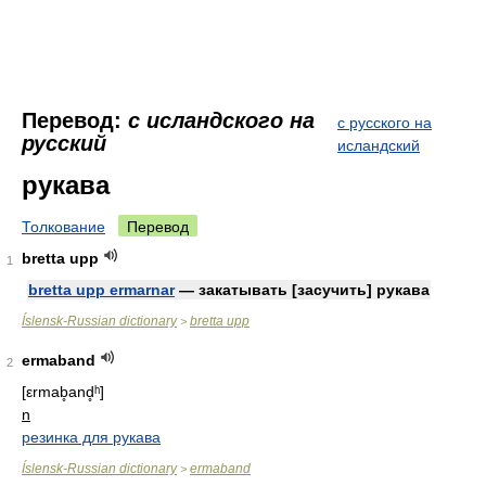
Перевод:
с исландского на
с русского на
русский
исландский
рукава
Толкование
Перевод
bretta upp
1
bretta upp ermarnar
— закатывать [засучить] рукава
Íslensk-Russian dictionary
bretta upp
>
ermaband
2
[εrmab̥and̥ʰ]
n
резинка для рукава
Íslensk-Russian dictionary
ermaband
>