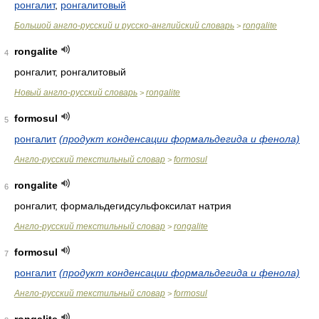
ронгалит
,
ронгалитовый
Большой англо-русский и русско-английский словарь
rongalite
>
rongalite
4
ронгалит, ронгалитовый
Новый англо-русский словарь
rongalite
>
formosul
5
ронгалит
(продукт конденсации формальдегида и фенола)
Англо-русский текстильный словар
formosul
>
rongalite
6
ронгалит, формальдегидсульфоксилат натрия
Англо-русский текстильный словар
rongalite
>
formosul
7
ронгалит
(продукт конденсации формальдегида и фенола)
Англо-русский текстильный словар
formosul
>