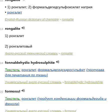
12
•
1) ронгалит; 2) формальдегидсульфоксилат натрия
•
ронгалит
English-Russian dictionary of chemistre
rongalite
>
rongalite
13
1) ронгалит
2) ронгалитовый
Англо-русский технический словарь
rongalite
>
fonnaldehydic hydrosulphite
14
Текстиль:
ронгалит
,
формальдегидгидросульфит
(протрава
для печатания по ткани)
Универсальный англо-русский словарь
fonnaldehydic hydrosulphite
>
formosul
15
Текстиль:
ронгалит
(продукт конденсации формальдегида и
фенола)
Универсальный англо-русский словарь
formosul
>