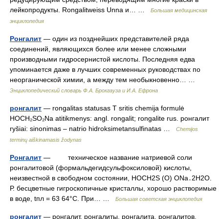
лейкопродукты. Rongalitweiss Unna и… …
Большая медицинская
энциклопедия
Ронгалит
— один из позднейших представителей ряда
соединений, являющихся более или менее сложными
производными гидросернистой кислоты. Последняя едва
упоминается даже в лучших современных руководствах по
неорганической химии, а между тем необыкновенно… …
Энциклопедический словарь Ф.А. Брокгауза и И.А. Ефрона
ронгалит
— rongalitas statusas T sritis chemija formulė
HOCH₂SO₂Na atitikmenys: angl. rongalit; rongalite rus. ронгалит
ryšiai: sinonimas – natrio hidroksimetansulfinatas …
Chemijos
terminų aiškinamasis žodynas
Ронгалит
— техническое название натриевой соли
ронгалитовой (формальдегидсульфоксиловой) кислоты,
неизвестной в свободном состоянии, HOCH2S (O) ONa․2H2О.
Р. бесцветные гигроскопичные кристаллы, хорошо растворимые
в воде, tпл = 63 64°С. При… …
Большая советская энциклопедия
ронгалит
— ронгалит, ронгалиты, ронгалита, ронгалитов,