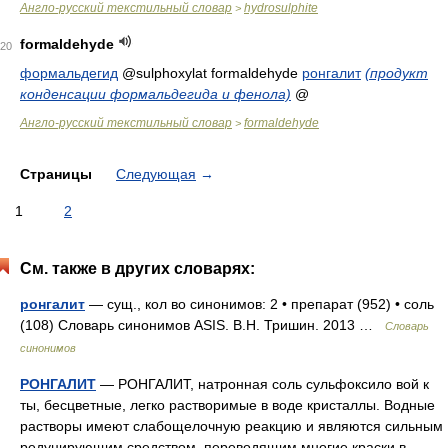
Англо-русский текстильный словар
hydrosulphite
>
formaldehyde
20
формальдегид
@sulphoxylat formaldehyde
ронгалит
(продукт
конденсации формальдегида и фенола)
@
Англо-русский текстильный словар
formaldehyde
>
Страницы
Следующая
→
1
2
См. также в других словарях:
ронгалит
— сущ., кол во синонимов: 2 • препарат (952) • соль
(108) Словарь синонимов ASIS. В.Н. Тришин. 2013 …
Словарь
синонимов
РОНГАЛИТ
— РОНГАЛИТ, натронная соль сульфоксило вой к
ты, бесцветные, легко растворимые в воде кристаллы. Водные
растворы имеют слабощелочную реакцию и являются сильным
редуцирующим средством, переводящим многие краски в