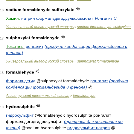
sodium formaldehyde sulfoxylate
16
Химия:
натрия формальдегидсульфоксилат
,
Ронгалит С
Универсальный англо-русский словарь
sodium formaldehyde sulfoxylate
>
sulphoxylat formaldehyde
17
Текстиль:
ронгалит
(продукт конденсации формальдегида и
фенола)
Универсальный англо-русский словарь
sulphoxylat formaldehyde
>
formaldehyde
18
формальдегид
@sulphoxylat formaldehyde
ронгалит
(продукт
конденсации формальдегида и фенола)
@
Англо-русский текстильный словар
formaldehyde
>
hydrosulphite
19
гидросульфит
@formaldehydic hydrosulphite
ронгалит,
формальдегидгидросульфит
(протрава для печатания по
ткани)
@sodium hydrosulphite
гидросульфит натрия
@