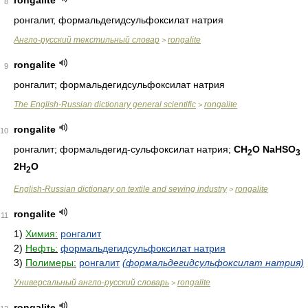
rongalite
8
ронгалит, формальдегидсульфоксилат натрия
Англо-русский текстильный словар
rongalite
>
rongalite
9
ронгалит; формальдегидсульфоксилат натрия
The English-Russian dictionary general scientific
rongalite
>
rongalite
10
ронгалит; формальдегид-сульфоксилат натрия;
CH
O NaHSO
2
3
2H
O
2
English-Russian dictionary on textile and sewing industry
rongalite
>
rongalite
11
1)
Химия:
ронгалит
2)
Нефть:
формальдегидсульфоксилат натрия
3)
Полимеры:
ронгалит
(формальдегидсульфоксилат натрия)
Универсальный англо-русский словарь
rongalite
>
rongalite