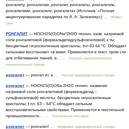
ронгалиту, ронгалитам, ронгалит, ронгалиты, ронгалитом,
ронгалитами, ронгалите, ронгалитах (Источник: «Полная
акцентуированная парадигма по А. А. Зализняку») …
Формы
слов
РОНГАЛИТ
— HOCH2S(O)ONa*2H2O технич. назв. натриевой
соли ронгалитовой (формальдегидсульфоксиловой) к ты;
бесцветные гигроскопичные кристаллы; tnл 63 64 °С. Обладает
сильными восстановит. св вами. Применяется в текст. пром сти
для отбеливания тканей, в… …
Большой энциклопедический
политехнический словарь
ронгалит
— ронгал ит, а …
Русский орфографический словарь
ронгалит
— HOCH2S(O)ONa.2H2O технич. название
натриевой соли ронгалитовой (формальдегид –
сульфоксиловой) кислоты; бесцветные гигроскопичные
кристаллы; t пл. 63 – 64°C обладает сильным
восстановительными свойствами. Применяется в текстильной
промышленности… …
Текстильный глоссарий
ронгалит
— ронгалит/ …
Морфемно-орфографический словарь