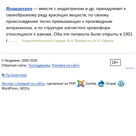
Флавантрен
— вместе с индантреном и др. принадлежит к
своеобразному ряду красящих веществ, по своему
происхождению тесно примыкающих к производным
антрахинона, а по структуре азотистого хромофора
относящихся к азинам. Оба эти пигмента были открыты в 1901
г.… …
Энциклопедический словарь Ф.А. Брокгауза и И.А. Ефрона
© Академик, 2000-2026
18+
Обратная связь:
Техподдержка
,
Реклама на сайте
👣 Путешествия
Экспорт словарей на сайты
, сделанные на PHP,
Joomla,
Drupal,
WordPress, MODx.