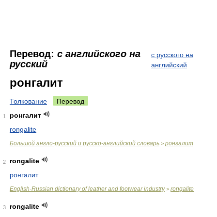
Перевод:
с английского на
с русского на
русский
английский
ронгалит
Толкование
Перевод
ронгалит
1
rongalite
Большой англо-русский и русско-английский словарь
ронгалит
>
rongalite
2
ронгалит
English-Russian dictionary of leather and footwear industry
rongalite
>
rongalite
3