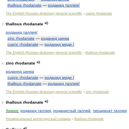
thallous rhodanate
—
роданид таллия(
The English-Russian dictionary general scientific
cupric rhodanate
>
thallous rhodanate
3
роданид таллия(
zinc rhodanate
—
роданид цинка
cupric rhodanate
—
роданид меди (
The English-Russian dictionary general scientific
thallous rhodanate
>
zinc rhodanate
4
роданид цинка
cupric rhodanate
—
роданид меди (
thallous rhodanate
—
роданид таллия(
The English-Russian dictionary general scientific
zinc rhodanate
>
thallous rhodanate
5
Химия:
роданид таллия
,
роданистый таллий
,
тиоцианат таллия
Универсальный англо-русский словарь
thallous rhodanate
>