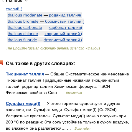
thallous
6
таллий (
thallous rhodanate
—
роданид таллия(
thallous bromide
—
бромистый таллий (
thallous carbonate
—
карбонат таллия(
thallous chloride
—
хлористый таллий (
thallous fluoride
—
фтористый таллий (
The English-Russian dictionary general scientific
thallous
>
См. также в других словарях:
Тиоцианат таллия
— Общие Систематическое наименование
Тиоцианат таллия Традиционные названия тиоцианистый
таллий, роданид таллия Химическая формула ТlSCN
Физические свойства Сост …
Википедия
Сульфат меди(I)
— У этого термина существуют и другие
значения, см. Сульфат меди. Сульфат меди(I) (Cu2SO4)
бесцветные кристаллы. Сульфат меди(I) можно получить при
200 °C по реакции: Эта соль устойчива только в сухом воздухе,
во влажном она разлагается… …
Википедия