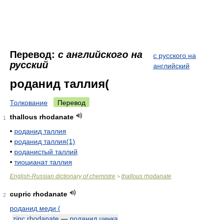
Перевод:
с английского на
с русского на
русский
английский
роданид таллия(
Толкование
Перевод
thallous rhodanate
1
•
роданид таллия
•
роданид таллия(1)
•
роданистый таллий
•
тиоцианат таллия
English-Russian dictionary of chemistre
thallous rhodanate
>
cupric rhodanate
2
роданид меди (
zinc rhodanate
—
роданид цинка