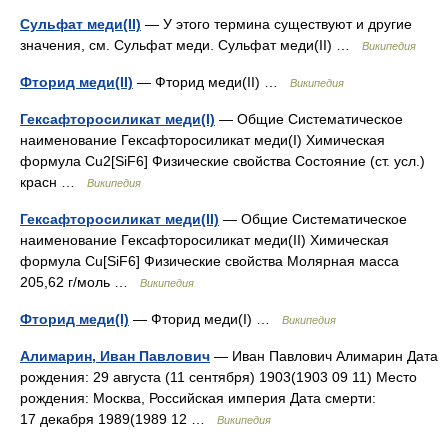
Сульфат меди(II)
— У этого термина существуют и другие
значения, см. Сульфат меди. Сульфат меди(II) …
Википедия
Фторид меди(II)
— Фторид меди(II) …
Википедия
Гексафторосиликат меди(I)
— Общие Систематическое
наименование Гексафторосиликат меди(I) Химическая
формула Cu2[SiF6] Физические свойства Состояние (ст. усл.)
красн …
Википедия
Гексафторосиликат меди(II)
— Общие Систематическое
наименование Гексафторосиликат меди(II) Химическая
формула Cu[SiF6] Физические свойства Молярная масса
205,62 г/моль …
Википедия
Фторид меди(I)
— Фторид меди(I) …
Википедия
Алимарин, Иван Павлович
— Иван Павлович Алимарин Дата
рождения: 29 августа (11 сентября) 1903(1903 09 11) Место
рождения: Москва, Российская империя Дата смерти:
17 декабря 1989(1989 12 …
Википедия