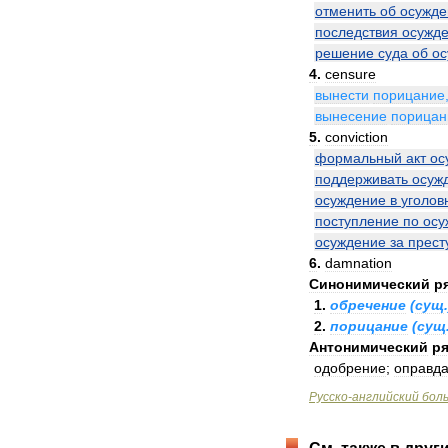
отменить
об
осужде
последствия
осужд
решение
суда
об
ос
4
.
censure
вынести
порицание
вынесение
порицан
5
.
conviction
формальный
акт
ос
поддерживать
осуж
осуждение
в
уголов
поступление
по
осу
осуждение
за
прест
6
.
damnation
Синонимический
р
1
.
обречение
(
сущ
2
.
порицание
(
сущ
Антонимический
ря
одобрение
;
оправд
Русско
-
английский
бол