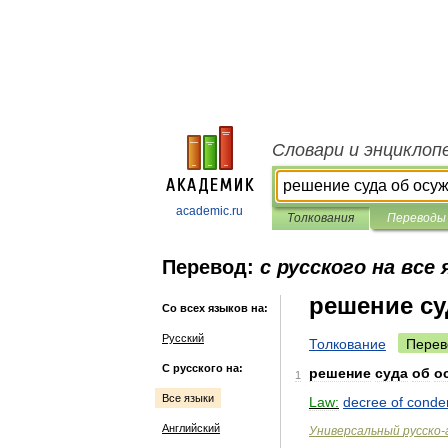
Словари и энциклоп
academic.ru
Толкования
Переводы
Перевод:
с русского на все
решение су
Со всех языков на:
Русский
Толкование
Перев
С русского на:
решение
суда
об
о
1
Все языки
Law:
decree
of
conde
Английский
Универсальный
русско
-