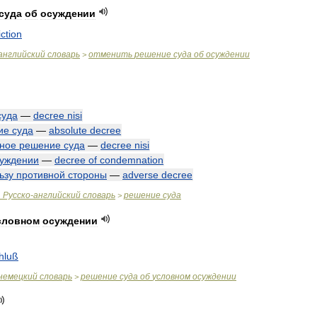
суда
об
осуждении
ction
английский
словарь
отменить
решение
суда
об
осуждении
>
суда
—
decree
nisi
ие
суда
—
absolute
decree
ьное
решение
суда
—
decree
nisi
уждении
—
decree
of
condemnation
ьзу
противной
стороны
—
adverse
decree
.
Русско
-
английский
словарь
решение
суда
>
словном
осуждении
hluß
немецкий
словарь
решение
суда
об
условном
осуждении
>