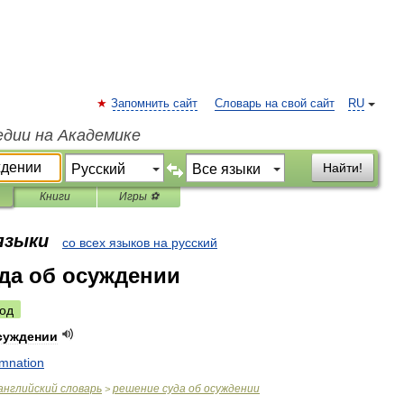
Запомнить сайт
Словарь на свой сайт
RU
едии на Академике
Найти!
Книги
Игры ⚽
 языки
со всех языков на русский
да об осуждении
од
суждении
mnation
английский
словарь
решение
суда
об
осуждении
>