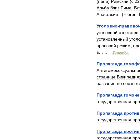
(
папа
)
Римский
(
с
22
Альба
близ
Рима
.
Бл
Анастасия
I
(
Hieron
.
Уголовно
-
правово
уголовной
ответстве
установленный
угол
правовой
режим
,
пр
в
… …
Википедия
Пропаганда
гомоф
Антигомосексуальна
странице
Википедия
название
не
соответ
Пропаганда
гомоне
государственная
про
Пропаганда
против
государственная
про
Пропаганда
против
государственная
про