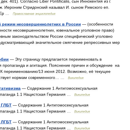
дек
.
401
).
Согласно
Liber
Pontificalis
,
сын
Иннокентия
из
г
.
ж
.
Иероним
Стридонский
называл
И
.
сыном
Римского
еп
.
Ep
…
Православная
энциклопедия
й
режим
несовершеннолетних
в
России
— (
особенности
нности
несовершеннолетних
,
ювенальное
уголовное
право
)
овным
законодательством
России
специфический
уголовно
едусматривающий
значительное
смягчение
репрессивных
мер
обии
—
Эту
страницу
предлагается
переименовать
в
я
пропаганда
и
агитация
.
Пояснение
причин
и
обсуждение
на
:К
переименованию
/
13
июня
2012
.
Возможно
,
её
текущее
ствует
нормам
современного
… …
Википедия
гативизма
—
Содержание
1
Антигомосексуальная
паганда
1
.
1
Нацистская
Германия
…
Википедия
ГЛБТ
—
Содержание
1
Антигомосексуальная
паганда
1
.
1
Нацистская
Германия
…
Википедия
ЛГБТ
—
Содержание
1
Антигомосексуальная
паганда
1
.
1
Нацистская
Германия
…
Википедия