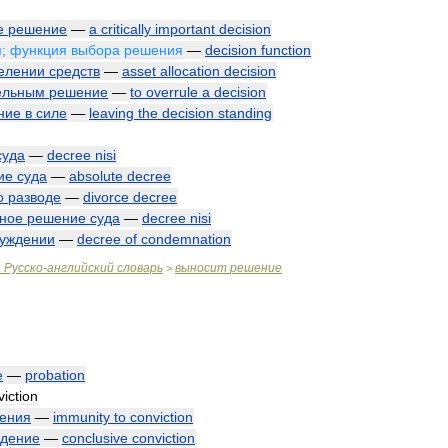
е
решение
—
a
critically
important
decision
я
;
функция
выбора
решения
—
decision
function
елении
средств
—
asset
allocation
decision
ельным
решение
—
to
overrule
a
decision
ние
в
силе
—
leaving
the
decision
standing
суда
—
decree
nisi
ие
суда
—
absolute
decree
о
разводе
—
divorce
decree
ьное
решение
суда
—
decree
nisi
уждении
—
decree
of
condemnation
.
Русско
-
английский
словарь
выносит
решение
>
е
—
probation
viction
ения
—
immunity
to
conviction
ждение
—
conclusive
conviction