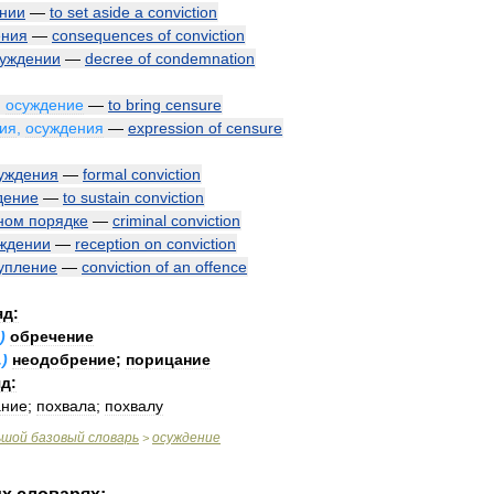
нии
—
to
set
aside
a
conviction
ения
—
consequences
of
conviction
уждении
—
decree
of
condemnation
,
осуждение
—
to
bring
censure
ия
,
осуждения
—
expression
of
censure
уждения
—
formal
conviction
дение
—
to
sustain
conviction
ном
порядке
—
criminal
conviction
ждении
—
reception
on
conviction
упление
—
conviction
of
an
offence
яд:
.)
обречение
.)
неодобрение
;
порицание
д:
ание
;
похвала
;
похвалу
ьшой
базовый
словарь
осуждение
>