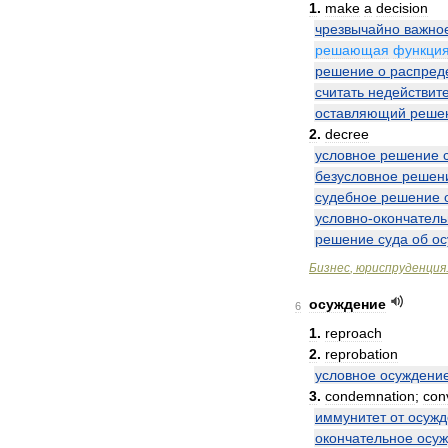
1
.
make
a
decision
чрезвычайно
важно
решающая
функци
решение
о
распред
считать
недействит
оставляющий
реше
2
.
decree
условное
решение
безусловное
решен
судебное
решение
условно
-
окончател
решение
суда
об
ос
Бизнес
,
юриспруденция
осуждение
6
1
.
reproach
2
.
reprobation
условное
осуждени
3
.
condemnation
;
con
иммунитет
от
осужд
окончательное
осу