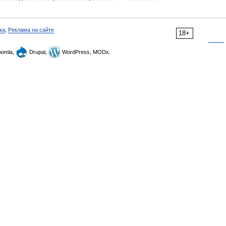
ка
,
Реклама на сайте
18+
omla,
Drupal,
WordPress, MODx.