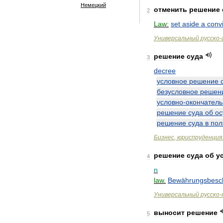
Немецкий
отменить
решение
2
Law:
set
aside
a
convi
Универсальный
русско
-
решение
суда
3
decree
условное
решение
безусловное
решен
условно
-
окончател
решение
суда
об
ос
решение
суда
в
пол
Бизнес
,
юриспруденция
решение
суда
об
у
4
n
law
.
Bewährungsbesc
Универсальный
русско
-
выносит
решение
5