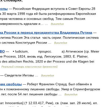
их
словарях:
ропы
—
Российская
Федерация
вступила
в
Совет
Европы
28
а
30
марта
1998
года
ей
была
ратифицирована
Европейская
прав
человека
и
основных
свобод
.
Тем
самым
Россия
риверженность
идеалам
и
… …
Википедия
ка
России
в
период
президентства
Владимира
Путина
—
литика
Россия
Эта
статья
часть
серии:
Политическая
система
я
система
Конституция
России
…
Википедия
ТВО
— •
Iudicium
,
процесс
.
a
)
Аттическое
(
ср
.
Meier
he
Process
,
1824
,
вновь
изд
.
Липсиусом
,
1883
;
E
.
Platner
,
s
des
attischen
Rechts
,
1820
и
der
Process
und
die
Klagen
bei
…
Реальный
словарь
классических
древностей
—
Свидетели
Иеговы
…
Википедия
ние
свободы
—
Роберт
Франклин
Страуд
.
Был
обвинён
в
ён
к
пожизненному
лишению
свободы
.
Умер
в
Спрингфилдском
лет
,
после
54
лет
лишения
свободы
…
Википедия
ат
.
Innocentius
] (†
12
.
03
.
417
,
Рим
),
св
. (
пам
.
зап
.
28
июля
),
еп
.