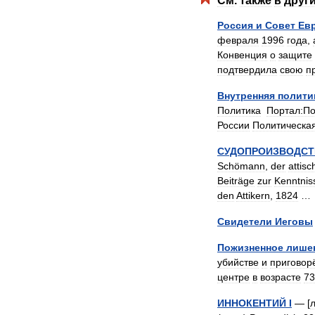
См
.
также
в
друг
Россия
и
Совет
Ев
февраля
1996
года
,
Конвенция
о
защите
подтвердила
свою
п
Внутренняя
полити
Политика
Портал:По
России
Политическа
СУДОПРОИЗВОДС
Schömann
,
der
attisc
Beiträge
zur
Kenntnis
den
Attikern
,
1824
Свидетели
Иеговы
Пожизненное
лише
убийстве
и
приговор
центре
в
возрасте
73
ИННОКЕНТИЙ
I
— [
л