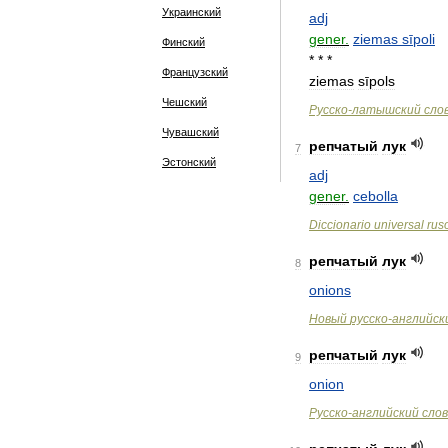
Украинский
adj
gener
.
ziemas
sīpoli
Финский
* * *
Французский
ziemas
sīpols
Чешский
Русско
-
латышский
сло
Чувашский
репчатый
лук
7
Эстонский
adj
gener
.
cebolla
Diccionario
universal
rus
репчатый
лук
8
onions
Новый
русско
-
английск
репчатый
лук
9
onion
Русско
-
английский
сло