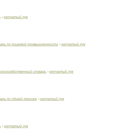
ь
репчатый
лук
>
варь
по
пищевой
промышленности
репчатый
лук
>
ьскохозяйственный
словарь
репчатый
лук
>
варь
по
общей
лексике
репчатый
лук
>
ь
репчатый
лук
>