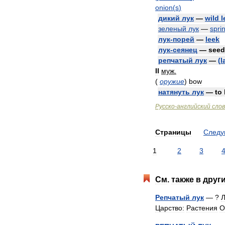
onion
(
s
)
дикий
лук
—
wild
l
зеленый
лук
—
spri
лук
-
порей
—
leek
лук
-
сеянец
—
seed
репчатый
лук
—
(
l
II
муж
.
(
оружие
)
bow
натянуть
лук
—
to
Русско
-
английский
сло
Страницы
След
1
2
3
См
.
также
в
друг
Репчатый
лук
— ?
Л
Царство:
Растения
О