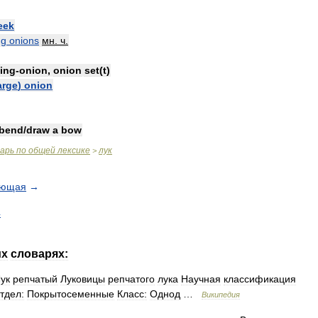
eek
ng
onions
мн
.
ч
.
ing
-
onion
,
onion
set
(
t
)
arge
)
onion
bend
/
draw
a
bow
варь
по
общей
лексике
лук
>
ующая
→
4
их
словарях:
ук
репчатый
Луковицы
репчатого
лука
Научная
классификация
тдел:
Покрытосеменные
Класс:
Однод
…
Википедия