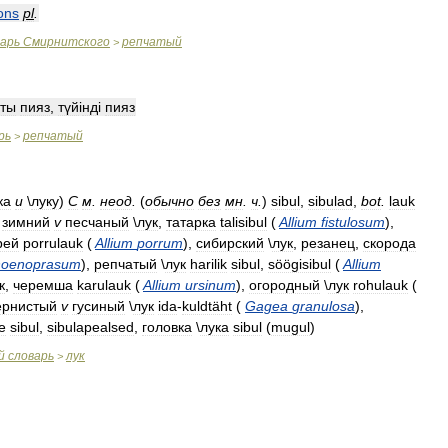
ons
pl
.
варь
Смирнитского
репчатый
>
сты
пияз
,
түй
і
нд
і
пияз
рь
репчатый
>
ка
и
\
луку
)
С
м
.
неод
.
(
обычно
без
мн
.
ч
.
)
sibul
,
sibulad
,
bot
.
lauk
зимний
v
песчаный
\
лук
,
татарка
talisibul
(
Allium
fistulosum
),
рей
porrulauk
(
Allium
porrum
),
сибирский
\
лук
,
резанец
,
скорода
hoenoprasum
),
репчатый
\
лук
harilik
sibul
,
söögisibul
(
Allium
к
,
черемша
karulauk
(
Allium
ursinum
),
огородный
\
лук
rohulauk
(
ернистый
v
гусиный
\
лук
ida
-
kuldtäht
(
Gagea
granulosa
),
e
sibul
,
sibulapealsed
,
головка
\
лука
sibul
(
mugul
)
й
словарь
лук
>