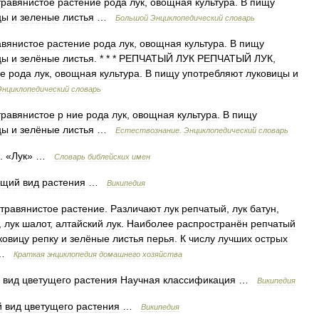
травянистое
растение
рода
лук
,
овощная
культура
.
В
пищу
цы
и
зеленые
листья
…
Большой
Энциклопедический
словарь
авянистое
растение
рода
лук
,
овощная
культура
.
В
пищу
цы
и
зелёные
листья
. * * *
РЕПЧАТЫЙ
ЛУК
РЕПЧАТЫЙ
ЛУК
,
ие
рода
лук
,
овощная
культура
.
В
пищу
употребляют
луковицы
и
Энциклопедический
словарь
травянистое
р
ние
рода
лук
,
овощная
культура
.
В
пищу
цы
и
зелёные
листья
…
Естествознание
.
Энциклопедический
словарь
. «
Лук
» …
Словарь
библейских
имен
щий
вид
растения
…
Википедия
травянистое
растение
.
Различают
лук
репчатый
,
лук
батун
,
,
лук
шалот
,
алтайский
лук
.
Наиболее
распространён
репчатый
ковицу
репку
и
зелёные
листья
перья
.
К
числу
лучших
острых
 …
Краткая
энциклопедия
домашнего
хозяйства
вид
цветущего
растения
Научная
классификация
…
Википедия
й
вид
цветущего
растения
…
Википедия