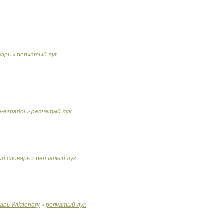
варь
репчатый
лук
>
o
-
español
репчатый
лук
>
ий
словарь
репчатый
лук
>
варь
Wiktionary
репчатый
лук
>