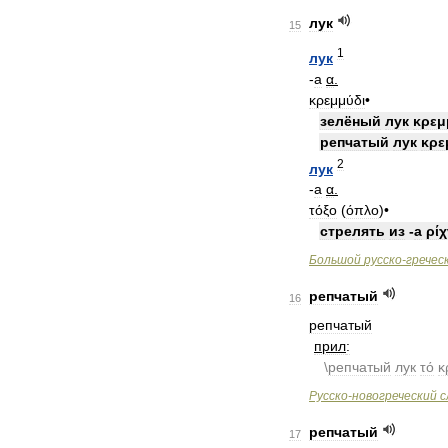
лук
15
1
лук
-
а
α
.
κρεμμύδι
•
зелёный
лук
κρεμ
репчатый
лук
κρε
2
лук
-
а
α
.
τόξο
(
όπλο
)•
стрелять
из
-
а
ρί
Большой
русско
-
гречес
репчатый
16
репчатый
прил
:
\
репчатый
лук
τό
κ
Русско
-
новогреческий
с
репчатый
17