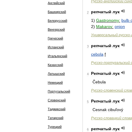
Русско
-
английский
син
Английский
репчатый
лук
Башкирский
2
1
)
Gastronomy:
bulb
Белорусский
2
)
Makarov:
onion
Венгерский
Универсальный
русско
-
Греческий
репчатый
лук
3
Испанский
cebola
f
Итальянский
Русско
-
португальский
Казахский
Репчатый
лук
Латышский
4
Čebula
Немецкий
Русско
-
словенский
слов
Португальский
Словенский
Репчатый
лук
5
Таджикский
Cesnak
cibuľový
Татарский
Русско
-
словацкий
слова
Турецкий
репчатый
лук
6