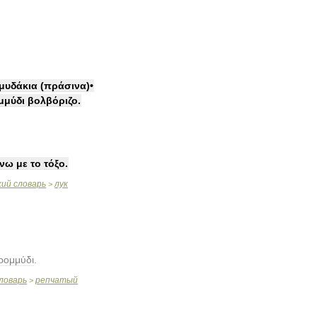
μυδάκια
(
πράσινα
)•
μμύδι
βολβόριζο
.
χνω
με
το
τόξο
.
кий
словарь
лук
>
ρομμύδι
.
ловарь
репчатый
>