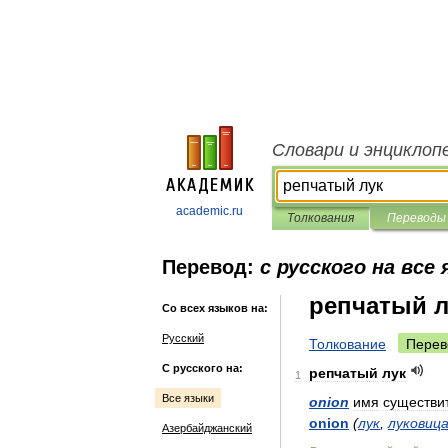
Словари и энциклоп
academic.ru
Толкования
Переводы
Перевод:
с русского на все
репчатый л
Со всех языков на:
Русский
Толкование
Перев
С русского на:
репчатый
лук
1
Все языки
onion
имя
существи
onion
(
лук
,
луковиц
Азербайджанский