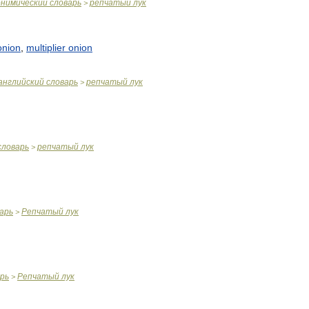
онимический
словарь
репчатый
лук
>
onion
,
multiplier
onion
английский
словарь
репчатый
лук
>
словарь
репчатый
лук
>
арь
Репчатый
лук
>
рь
Репчатый
лук
>