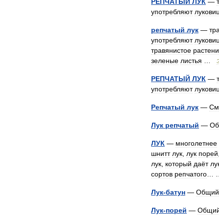
РЕПЧАТЫЙ
ЛУК
—
употребляют
лукови
репчатый
лук
—
тр
употребляют
лукови
травянистое
растен
зеленые
листья
…
РЕПЧАТЫЙ
ЛУК
—
употребляют
лукови
Репчатый
лук
—
См
Лук
репчатый
—
Об
ЛУК
—
многолетнее
шнитт
лук
,
лук
порей
лук
,
который
даёт
лу
сортов
репчатого
…
Лук
-
батун
—
Общий
Лук
-
порей
—
Общи