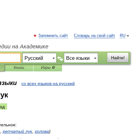
Запомнить сайт
Словарь на свой сайт
RU
едии на Академике
Найти!
Книги
Игры ⚽
 языки
со всех языков на русский
ук
од
тельное:
а
,
репчатый
лук
,
голова
)