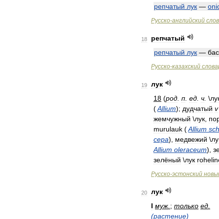
репчатый
лук
—
oni
Русско
-
английский
сло
репчатый
18
репчатый
лук
—
ба
Русско
-
казахский
слова
лук
19
18
(
род
.
п
.
ед
.
ч
.
\
лу
(
Allium
);
дудчатый
v
жемчужный
\
лук
,
по
murulauk
(
Allium
sc
cepa
),
медвежий
\
лу
Allium
oleraceum
),
з
зелёный
\
лук
rohelin
Русско
-
эстонский
новы
лук
20
I
муж
.
;
только
ед
.
(
растение
)