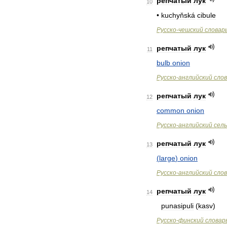
репчатый
лук
10
•
kuchyňská
cibule
Русско
-
чешский
словар
репчатый
лук
11
bulb
onion
Русско
-
английский
сло
репчатый
лук
12
common
onion
Русско
-
английский
сел
репчатый
лук
13
(
large
)
onion
Русско
-
английский
сло
репчатый
лук
14
punasipuli
(
kasv
)
Русско
-
финский
словар