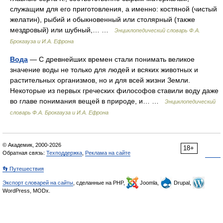
служащим для его приготовления, а именно: костяной (чистый
желатин), рыбий и обыкновенный или столярный (также
мездровый) или шубный,… …
Энциклопедический словарь Ф.А.
Брокгауза и И.А. Ефрона
Вода
— С древнейших времен стали понимать великое
значение воды не только для людей и всяких животных и
растительных организмов, но и для всей жизни Земли.
Некоторые из первых греческих философов ставили воду даже
во главе понимания вещей в природе, и… …
Энциклопедический
словарь Ф.А. Брокгауза и И.А. Ефрона
© Академик, 2000-2026
18+
Обратная связь:
Техподдержка
,
Реклама на сайте
👣 Путешествия
Экспорт словарей на сайты
, сделанные на PHP,
Joomla,
Drupal,
WordPress, MODx.