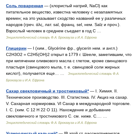
Соль поваренная
— (хлористый натрий, NaCl) как
питательное вещество, известна человеку с незапамятных
времен; на это указывает сходство названий ее у различных
народов (греч. άλς, лат. sal, франц. sel, нем. Salz и проч.).
Взрослый человек в среднем съедает в год С …
Энциклопедический словарь Ф.А. Брокгауза и И.А. Ефрона
Глицерин
— I (хим., Glycérine фр., glycerin нем. и англ.)
С2Н3О2 = С2Н5(ОН)2 открыт в 1779 г. Шееле, заметившим, что
при кипячении оливкового масла с глетом, кроме свинцового
пластыря (свинцового мыла, т. е. свинцовой соли жирных
кислот), получается еще… …
Энциклопедический словарь Ф.А.
Брокгауза и И.А. Ефрона
Сахар свекловичный и тростниковый*
— I. Химия. II.
Техническое производство. III. Статистика. IV. Акциз на сахар.
V. Сахарная нормировка. VI Сахар в международной торговле.
I. С. (хим. С 12 Н 22 О 11). Нахождение и добывание
свекловичного и тростникового С. см. ниже. С.… …
Энциклопедический словарь Ф.А. Брокгауза и И.А. Ефрона
Углеродистый кальций*
— [В этой ст. рассматриваются