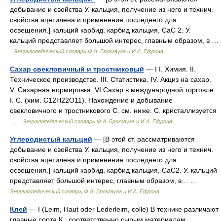
добывание и свойства У. кальция, получение из него и технич.
свойства ацетилена и применение последнего для
освещения.] кальций карбид, карбид кальция, СаС 2. У.
кальций представляет большой интерес, главным образом, в …
Энциклопедический словарь Ф.А. Брокгауза и И.А. Ефрона
Сахар свекловичный и тростниковый
— I I. Химия. II.
Техническое производство. III. Статистика. IV. Акциз на сахар.
V. Сахарная нормировка. VI Сахар в международной торговле.
I. С. (хим. С12Н22О11). Нахождение и добывание
свекловичного и тростникового С. см. ниже. С. кристаллизуется
…
Энциклопедический словарь Ф.А. Брокгауза и И.А. Ефрона
Углеродистый кальций
— [В этой ст. рассматриваются
добывание и свойства У. кальция, получение из него и технич.
свойства ацетилена и применение последнего для
освещения.] кальций карбид, карбид кальция, СаС2. У. кальций
представляет большой интерес, главным образом, в… …
Энциклопедический словарь Ф.А. Брокгауза и И.А. Ефрона
Клей
— I (Leim, Haut oder Lederleim, colle) В технике различают
главные сорта К., соответственно сырым материалам,