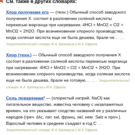
См. также в других словарях:
Хлор получение его
— (техн.) Обычный способ заводского
получения X. состоит в разложении соляной кислоты
перекисью марганца при нагревании: 4HCl + MnO2 = Cl2 +
MnCl2 + 2H2O. При возникновении хлорного производства,
когда соляная кислота еще не была дешева, брали не… …
Энциклопедический словарь Ф.А. Брокгауза и И.А. Ефрона
Хлор (техн.)
— Обычный способ заводского получения X.
состоит в разложении соляной кислоты перекисью марганца
при нагревании: 4HCl + MnO2 = Cl2 + MnCl2 + 2H2O. При
возникновении хлорного производства, когда соляная кислота
еще не была дешева, брали не готовую… …
Энциклопедический
словарь Ф.А. Брокгауза и И.А. Ефрона
Соль поваренная*
— (хлористый натрий, NaCl) как
питательное вещество, известна человеку с незапамятных
времен; на это указывает сходство названий ее у различных
народов (греч. άλς, лат. sal, франц. sel, нем. Salz и проч.).
Взрослый человек в среднем съедает в год С …
Энциклопедический словарь Ф.А. Брокгауза и И.А. Ефрона