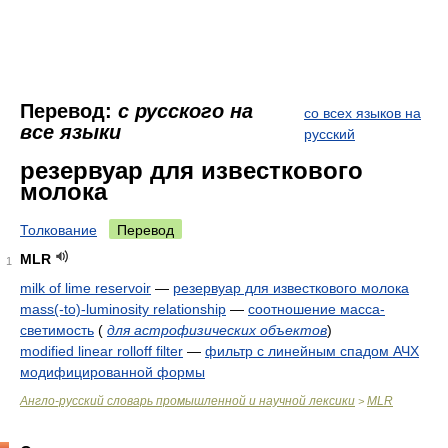
Перевод:
с русского на
со всех языков на
все языки
русский
резервуар для известкового
молока
Толкование
Перевод
MLR
1
milk of lime reservoir
—
резервуар для известкового молока
mass(-to)-luminosity relationship
—
соотношение масса-
светимость
(
для астрофизических объектов
)
modified linear rolloff filter
—
фильтр с линейным спадом АЧХ
модифицированной формы
Англо-русский словарь промышленной и научной лексики
MLR
>