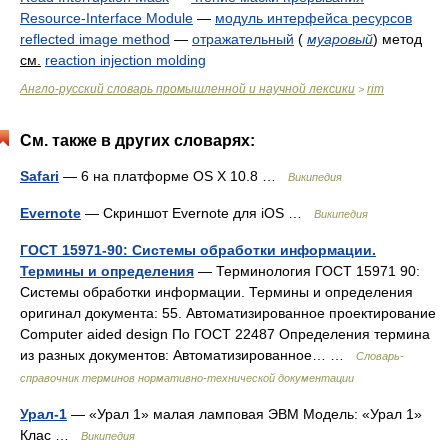
Resource-Interface Module
—
модуль интерфейса ресурсов
reflected image method
—
отражательный
(
муаровый
)
метод
см.
reaction injection molding
Англо-русский словарь промышленной и научной лексики
rim
>
См. также в других словарях:
Safari
— 6 на платформе OS X 10.8 …
Википедия
Evernote
— Скриншот Evernote для iOS …
Википедия
ГОСТ 15971-90: Системы обработки информации.
Термины и определения
— Терминология ГОСТ 15971 90:
Системы обработки информации. Термины и определения
оригинал документа: 55. Автоматизированное проектирование
Computer aided design По ГОСТ 22487 Определения термина
из разных документов: Автоматизированное… …
Словарь-
справочник терминов нормативно-технической документации
Урал-1
— «Урал 1» малая ламповая ЭВМ Модель: «Урал 1»
Клас …
Википедия