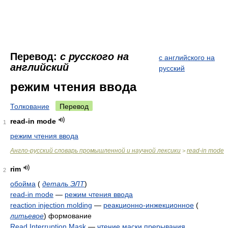
Перевод:
с русского на
с английского на
английский
русский
режим чтения ввода
Толкование
Перевод
read-in mode
1
режим чтения ввода
Англо-русский словарь промышленной и научной лексики
read-in mode
>
rim
2
обойма
(
деталь ЭЛТ
)
read-in mode
—
режим чтения ввода
reaction injection molding
—
реакционно-инжекционное
(
литьевое
)
формование
Read Interruption Mask
—
чтение маски прерывания