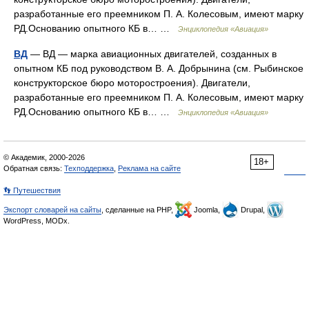
разработанные его преемником П. А. Колесовым, имеют марку
РД.Основанию опытного КБ в… …
Энциклопедия «Авиация»
ВД
— ВД — марка авиационных двигателей, созданных в
опытном КБ под руководством В. А. Добрынина (см. Рыбинское
конструкторское бюро моторостроения). Двигатели,
разработанные его преемником П. А. Колесовым, имеют марку
РД.Основанию опытного КБ в… …
Энциклопедия «Авиация»
© Академик, 2000-2026
18+
Обратная связь:
Техподдержка
,
Реклама на сайте
👣 Путешествия
Экспорт словарей на сайты
, сделанные на PHP,
Joomla,
Drupal,
WordPress, MODx.