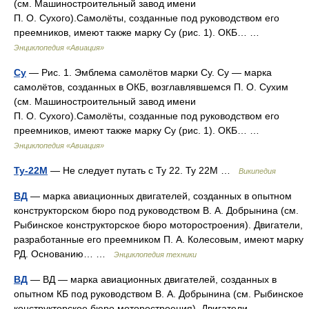
(см. Машиностроительный завод имени
П. О. Сухого).Самолёты, созданные под руководством его
преемников, имеют также марку Су (рис. 1). ОКБ… …
Энциклопедия «Авиация»
Су
— Рис. 1. Эмблема самолётов марки Су. Су — марка
самолётов, созданных в ОКБ, возглавлявшемся П. О. Сухим
(см. Машиностроительный завод имени
П. О. Сухого).Самолёты, созданные под руководством его
преемников, имеют также марку Су (рис. 1). ОКБ… …
Энциклопедия «Авиация»
Ту-22М
— Не следует путать с Ту 22. Ту 22М …
Википедия
ВД
— марка авиационных двигателей, созданных в опытном
конструкторском бюро под руководством В. А. Добрынина (см.
Рыбинское конструкторское бюро моторостроения). Двигатели,
разработанные его преемником П. А. Колесовым, имеют марку
РД. Основанию… …
Энциклопедия техники
ВД
— ВД — марка авиационных двигателей, созданных в
опытном КБ под руководством В. А. Добрынина (см. Рыбинское
конструкторское бюро моторостроения). Двигатели,