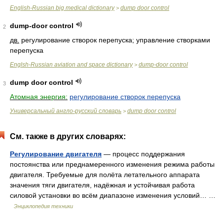
English-Russian big medical dictionary
dump door control
>
dump-door control
2
дв.
регулирование створок перепуска; управление створками
перепуска
Englsh-Russian aviation and space dictionary
dump-door control
>
dump door control
3
Атомная энергия:
регулирование створок перепуска
Универсальный англо-русский словарь
dump door control
>
См. также в других словарях:
Регулирование двигателя
— процесс поддержания
постоянства или преднамеренного изменения режима работы
двигателя. Требуемые для полёта летательного аппарата
значения тяги двигателя, надёжная и устойчивая работа
силовой установки во всём диапазоне изменения условий… …
Энциклопедия техники