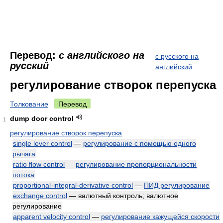
Перевод:
с английского на
с русского на
русский
английский
регулирование створок перепуска
Толкование
Перевод
dump door control
1
регулирование створок перепуска
single lever control
—
регулирование с помощью одного
рычага
ratio flow control
—
регулирование пропорциональности
потока
proportional-integral-derivative control
—
ПИД регулирование
exchange control
— валютный контроль; валютное
регулирование
apparent velocity control
—
регулирование кажущейся скорости