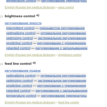
temperature control
—
регулирование температуры
English-Russian big medical dictionary
area control
>
brightness control
13
регулирование яркости
intermittent control
—
прерывистое регулирование
optimalizing control
—
оптимальное регулирование
optimizing control
—
экстремальное регулирование
predictive control
—
регулирование с упреждением
retarded control
—
регулирование с запаздыванием
English-Russian big medical dictionary
brightness control
>
feed line control
14
регулирование подачи
optimalizing control
—
оптимальное регулирование
optimizing control
—
экстремальное регулирование
predictive control
—
регулирование с упреждением
retarded control
—
регулирование с запаздыванием
temperature control
—
регулирование температуры
English-Russian big medical dictionary
feed line control
>