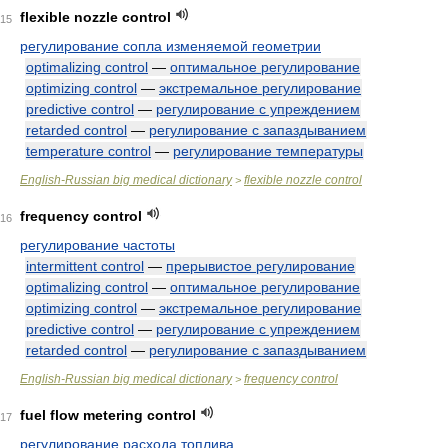
flexible nozzle control
15
регулирование сопла изменяемой геометрии
optimalizing control
—
оптимальное регулирование
optimizing control
—
экстремальное регулирование
predictive control
—
регулирование с упреждением
retarded control
—
регулирование с запаздыванием
temperature control
—
регулирование температуры
English-Russian big medical dictionary
flexible nozzle control
>
frequency control
16
регулирование частоты
intermittent control
—
прерывистое регулирование
optimalizing control
—
оптимальное регулирование
optimizing control
—
экстремальное регулирование
predictive control
—
регулирование с упреждением
retarded control
—
регулирование с запаздыванием
English-Russian big medical dictionary
frequency control
>
fuel flow metering control
17
регулирование расхода топлива