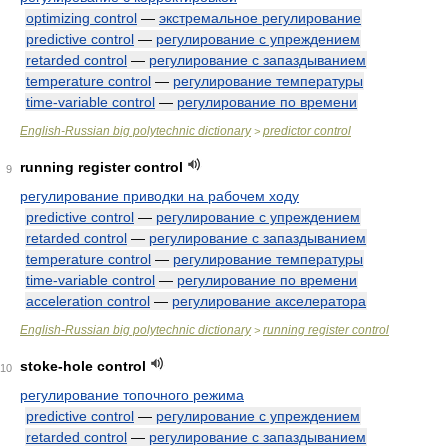
optimizing control
—
экстремальное регулирование
predictive control
—
регулирование с упреждением
retarded control
—
регулирование с запаздыванием
temperature control
—
регулирование температуры
time-variable control
—
регулирование по времени
English-Russian big polytechnic dictionary
predictor control
>
running register control
9
регулирование приводки на рабочем ходу
predictive control
—
регулирование с упреждением
retarded control
—
регулирование с запаздыванием
temperature control
—
регулирование температуры
time-variable control
—
регулирование по времени
acceleration control
—
регулирование акселератора
English-Russian big polytechnic dictionary
running register control
>
stoke-hole control
10
регулирование топочного режима
predictive control
—
регулирование с упреждением
retarded control
—
регулирование с запаздыванием