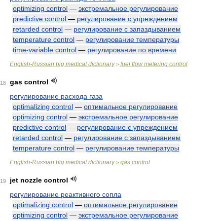
optimizing control
—
экстремальное регулирование
predictive control
—
регулирование с упреждением
retarded control
—
регулирование с запаздыванием
temperature control
—
регулирование температуры
time-variable control
—
регулирование по времени
English-Russian big medical dictionary
fuel flow metering control
>
gas control
18
регулирование расхода газа
optimalizing control
—
оптимальное регулирование
optimizing control
—
экстремальное регулирование
predictive control
—
регулирование с упреждением
retarded control
—
регулирование с запаздыванием
temperature control
—
регулирование температуры
English-Russian big medical dictionary
gas control
>
jet nozzle control
19
регулирование реактивного сопла
optimalizing control
—
оптимальное регулирование
optimizing control
—
экстремальное регулирование