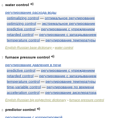
water control
6
регулирование расхода воды
optimalizing control
—
оптимальное регулирование
optimizing control
—
экстремальное регулирование
predictive control
—
регулирование с упреждением
retarded control
—
регулирование с запаздыванием
temperature control
—
регулирование температуры
English-Russian base dictionary
water control
>
furnace pressure control
7
регулирование давления в печи
predictive control
—
регулирование с упреждением
retarded control
—
регулирование с запаздыванием
temperature control
—
регулирование температуры
time-variable control
—
регулирование по времени
acceleration control
—
регулирование акселератора
English-Russian big polytechnic dictionary
furnace pressure control
>
predictor control
8
регулирование с корректировкой