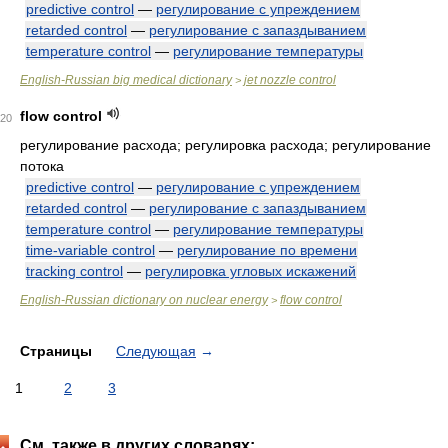
predictive control
—
регулирование с упреждением
retarded control
—
регулирование с запаздыванием
temperature control
—
регулирование температуры
English-Russian big medical dictionary
jet nozzle control
>
flow control
20
регулирование расхода; регулировка расхода; регулирование
потока
predictive control
—
регулирование с упреждением
retarded control
—
регулирование с запаздыванием
temperature control
—
регулирование температуры
time-variable control
—
регулирование по времени
tracking control
—
регулировка угловых искажений
English-Russian dictionary on nuclear energy
flow control
>
Страницы
Следующая
→
1
2
3
См. также в других словарях: