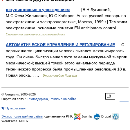
регулирование с упреждением
— — [Я.Н.Лугинский,
М.С.Фези Жилинская, Ю.С.Кабиров. Англо русский словарь по
электротехнике и электроэнергетике, Москва, 1999 г.] Тематики
электротехника, основные понятия EN anticipatory control …
Справочник технического переводчика
АВТОМАТИЧЕСКОЕ УПРАВЛЕНИЕ И РЕГУЛИРОВАНИЕ
— С
первых шагов цивилизации человек пытался механизировать
труд. Он очень быстро нашел пути замены мускульной энергии
механической; высшей точкой этого начального периода
технического прогресса была промышленная революция 18 в.
Новая эпоха… …
Энциклопедия Кольера
© Академик, 2000-2026
18+
Обратная связь:
Техподдержка
,
Реклама на сайте
👣 Путешествия
Экспорт словарей на сайты
, сделанные на PHP,
Joomla,
Drupal,
WordPress, MODx.