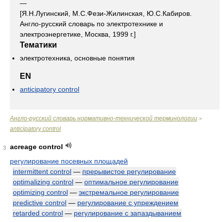
—
[Я.Н.Лугинский, М.С.Фези-Жилинская, Ю.С.Кабиров.
Англо-русский словарь по электротехнике и
электроэнергетике, Москва, 1999 г.]
Тематики
электротехника, основные понятия
EN
anticipatory control
Англо-русский словарь нормативно-технической терминологии
>
anticipatory control
acreage control
3
регулирование посевных площадей
intermittent control
—
прерывистое регулирование
optimalizing control
—
оптимальное регулирование
optimizing control
—
экстремальное регулирование
predictive control
—
регулирование с упреждением
retarded control
—
регулирование с запаздыванием