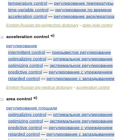
temperature control
—
регулирование температуры
time-variable control
—
регулирование по времени
acceleration control
—
регулирование акселератора
English-Russian big polytechnic dictionary
stoke-hole control
>
acceleration control
11
регулирование
intermittent control
—
прерывистое регулирование
optimalizing control
—
оптимальное регулирование
optimizing control
—
экстремальное регулирование
predictive control
—
регулирование с упреждением
retarded control
—
регулирование с запаздыванием
English-Russian big medical dictionary
acceleration control
>
area control
12
регулирование площади
optimalizing control
—
оптимальное регулирование
optimizing control
—
экстремальное регулирование
predictive control
—
регулирование с упреждением
retarded control
—
регулирование с запаздыванием