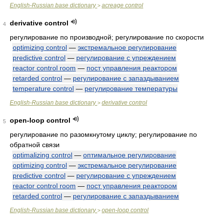
English-Russian base dictionary
acreage control
>
derivative control
4
регулирование по производной; регулирование по скорости
optimizing control
—
экстремальное регулирование
predictive control
—
регулирование с упреждением
reactor control room
—
пост управления реактором
retarded control
—
регулирование с запаздыванием
temperature control
—
регулирование температуры
English-Russian base dictionary
derivative control
>
open-loop control
5
регулирование по разомкнутому циклу; регулирование по
обратной связи
optimalizing control
—
оптимальное регулирование
optimizing control
—
экстремальное регулирование
predictive control
—
регулирование с упреждением
reactor control room
—
пост управления реактором
retarded control
—
регулирование с запаздыванием
English-Russian base dictionary
open-loop control
>