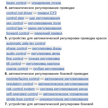
beam control
—
управление лучом
4.
автоматическое регулирование приводки
control rod driver
—
привод СУЗ
control step
—
шаг регулирования
sex control
—
регулирование пола
control law
—
закон регулирования
forward control
—
передний привод
5.
устройство для автоматической регулировки приводки красок
automatic side-lay control
phase control
—
регулировка фазы
audio control
—
регулировка звука
fine control
—
точная регулировка
tilt control
—
регулировка наклона
coarse control
—
грубая регулировка
6.
автоматическое регулирование боковой приводки
noninterfacing control
—
автономное регулирование
regulatory control
—
автоматическое регулирование
risk control system
—
система регулирования риска
self-operated control
—
автоматическое управление
single-loop control
—
одноконтурное регулирование
7.
устройство для автоматической регулировки боковой