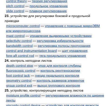
control theory
—
теория регулирования
pitch control
—
продольное управление
slide control
—
плавное регулирование
23.
устройство для регулировки боковой и продольной
приводки
microcomputer control
—
управление с помощью микроЭВМ
или микропроцессора
mast control
—
управление выдвижными устройствами
selectivity control
—
регулировка избирательности
bandwidth control
—
регулировка полосы пропускания
control and instrumentation board
—
щит управления
fore-aft control rod
—
тяга продольного управления
24.
контроль неподачи листов
depth control stop
—
упор для контроля глубины
fluoroscopic control
—
контроль рентгеноскопии
foot control jack
—
гнездо педального контроля
geometry control
—
контроль размеров элементов
group control exit
—
выход группового контроля
25.
устройство, контролирующее неподачу листов
moisture profile control
—
регулирование влажности по ширине
ленты
viscosity control device
—
устройство для контроля вязкости