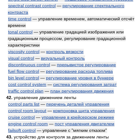
spectral contrast control
—
регулирование спектрального
контраста
time control
— управление временем, автоматический отсчёт
времени
tonal control
— управление градацией изображения или
градационным процессом, регулирование градационной
характеристики
viscosity control
—
контроль вязкости
visual control
—
визуальный контроль
discontinuous control
—
прерывистое регулирование
fuel flow control
—
регулирование расхода топлива
bin level control
—
регулирование уровня в бункере
cost control system
—
система регулирования затрат
traffic control plan
—
план регулирования движения
42.
управление движением ленты
control parts list
—
перечень деталей управления
control room layout
—
компоновка щита управления
cruise control
—
управление в крейсерском режиме
engine control room
—
пост управления двигателем
failsoft control
— управление с "мягким отказом"
43.
устройство для контроля за движением ленты