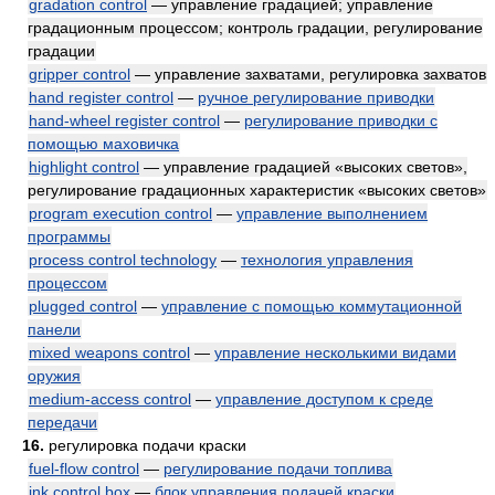
gradation control
— управление градацией; управление
градационным процессом; контроль градации, регулирование
градации
gripper control
— управление захватами, регулировка захватов
hand register control
—
ручное регулирование приводки
hand-wheel register control
—
регулирование приводки с
помощью маховичка
highlight control
— управление градацией «высоких светов»,
регулирование градационных характеристик «высоких светов»
program execution control
—
управление выполнением
программы
process control technology
—
технология управления
процессом
plugged control
—
управление с помощью коммутационной
панели
mixed weapons control
—
управление несколькими видами
оружия
medium-access control
—
управление доступом к среде
передачи
16.
регулировка подачи краски
fuel-flow control
—
регулирование подачи топлива
ink control box
—
блок управления подачей краски