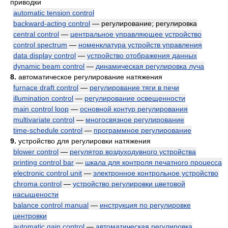
приводки
automatic tension control
backward-acting control
— регулирование; регулировка
central control
—
центральное управляющее устройство
control spectrum
—
номенклатура устройств управления
data display control
—
устройство отображения данных
dynamic beam control
—
динамическая регулировка луча
8.
автоматическое регулирование натяжения
furnace draft control
—
регулирование тяги в печи
illumination control
—
регулирование освещенности
main control loop
—
основной контур регулирования
multivariate control
—
многосвязное регулирование
time-schedule control
—
программное регулирование
9.
устройство для регулировки натяжения
blower control
—
регулятор воздуходувного устройства
printing control bar
—
шкала для контроля печатного процесса
electronic control unit
—
электронное контрольное устройство
chroma control
—
устройство регулировки цветовой
насыщености
balance control manual
—
инструкция по регулировке
центровки
automatic gain control
—
автоматическая регулировка