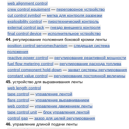
web alignment control
crew control equipment
—
переговорное устройство
cut control symbol
—
метка для контроля разрезки
explosibility control
—
пиротехнический контроль
external control jack
—
гнездо внешнего контроля
final control device
—
исполнительное устройство
44.
регулирование положения боковой кромки ленты
position control servomechanism
—
следящая система
положения
reactive-power control
—
регулирование реактивной мощности
fuel flow metering control
—
регулирование расхода топлива
control component hold-down
—
захват системы регулирования
constant value control
—
регулирование постоянной величины
45.
устройство для выравнивания ленты
web length control
tape control
—
управление лентой
flare control
—
управление выравниванием
web control
—
управление движением ленты
tape control unit
—
блок управления лентой
control gap
—
зазор для целей регулирования
46.
управление длиной подачи ленты