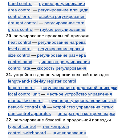
hand control
—
ручное регулирование
area control
—
регулирование площади
control error
—
ошибка регулирования
draught control
—
регулирование тяги
gross control
—
грубое регулирование
20.
регулирование продольной приводки
heat control
—
регулирование нагрева
level control
—
регулирование уровня
size control
—
регулирование размера
control band
—
диапазон регулирования
control rate
—
скорость регулирования
21.
устройство для регулировки долевой приводки
length-and-side-lay register control
length control
—
регулирование продольной приводки
local control unit
—
местное устройство управления
manual kv control
—
ручная регулировка величины кВ
network control unit
—
устройство управления сетью
pan control apparatus
—
аппарат для контроля варки
22.
регулирование боковой и продольной приводки
type of control
—
тип контроля
control switchboard
—
щит управления