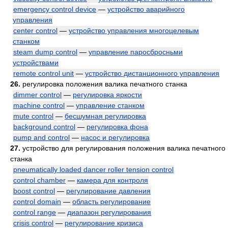
emergency control device
—
устройство аварийного
управления
center control
—
устройство управления многоцелевым
станком
steam dump control
—
управление паросбросньми
устройствами
remote control unit
—
устройство дистанционного управления
26.
регулировка положения валика печатного станка
dimmer control
—
регулировка яркости
machine control
—
управление станком
mute control
—
бесшумная регулировка
background control
—
регулировка фона
pump and control
—
насос и регулировка
27.
устройство для регулирования положения валика печатного
станка
pneumatically loaded dancer roller tension control
control chamber
—
камера для контроля
boost control
—
регулирование давления
control domain
—
область регулирование
control range
—
диапазон регулирования
crisis control
—
регулирование кризиса