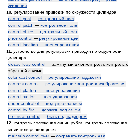
усиления
10.
регулирование приводки по окружности цилиндра
control post
—
контрольный пост
control patch
—
контрольное поле
control office
—
центральный пост
price control
—
регулирование цен
control location
—
пост управления
11.
устройство для регулировки приводки по окружности
цилиндра
closed-loop control
— замкнутый цикл контроля, контроль с
обратной связью
color cast control
—
регулирование подсветки
contrast control
—
регулирование контраста изображения
control platform
—
пост управления
control station
—
пост управления
under control of
—
под управлением
control by fire
—
держать под огнем
be under control
—
быть под надзором
12.
контроль положения линии рубки; контроль положения
линии поперечной резки
maintain control over
—
сохранять контроль над