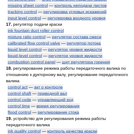
missing sheet control
—
контроль неподачи листов
tracking control
—
регулировка угловых искажений
input level control
—
регулировка входного уровня
17.
регулятор подачи краски
ink fountain duct roller control
mixture ratio control
—
регулятор состава смеси
calibrated flow control valve
—
регулятор потока
liquid level control
—
регулятор уровня жидкости
liquid-level control
—
регулятор уровня жидкости
combustion control panel
—
щит регулятора горения
18.
регулирование режима работы передаточного валика по
отношению к дукторному валу, регулирование передаточного
валика
control act
—
акт о контроле
control shaft
—
приводной вал
control code
—
управляющий код
control time
—
время регулирования
flood control
—
регулирование стока
19.
устройство для регулирования режима работы
передаточного валика
ink quality control
—
контроль качества краски