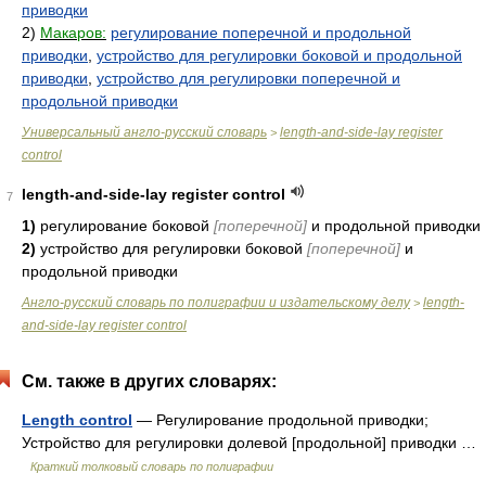
приводки
2)
Макаров:
регулирование поперечной и продольной
приводки
,
устройство для регулировки боковой и продольной
приводки
,
устройство для регулировки поперечной и
продольной приводки
Универсальный англо-русский словарь
length-and-side-lay register
>
control
length-and-side-lay register control
7
1)
регулирование боковой
[поперечной]
и продольной приводки
2)
устройство для регулировки боковой
[поперечной]
и
продольной приводки
Англо-русский словарь по полиграфии и издательскому делу
length-
>
and-side-lay register control
См. также в других словарях:
Length control
— Регулирование продольной приводки;
Устройство для регулировки долевой [продольной] приводки …
Краткий толковый словарь по полиграфии