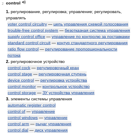
control
2
1.
регулирование, регулировка; управление; регулировать,
управлять
voter control circuitry
—
цепь управления схемой голосования
trouble-free control system
—
безотказная система управления
supply control office
—
управление по контролю за поставками
standard control circuit
—
контур стандартного регулирования
ratio flow control
—
регулирование пропорциональности
потока
2.
регулировочное устройство
control cock
—
регулировочный кран
control stage
—
регулировочная ступень
device control
—
регулировка устройства
control monitor
—
контрольное устройство
control storage
—
ЗУ устройства управления
3.
элементы системы управления
automatic register control
control of
—
управление
control windows
—
управление
control arm
—
рычаг управления
control dial
—
диск управления