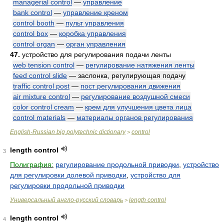
managerial control
—
управление
bank control
—
управление креном
control booth
—
пульт управления
control box
—
коробка управления
control organ
—
орган управления
47.
устройство для регулирования подачи ленты
web tension control
—
регулирование натяжения ленты
feed control slide
— заслонка, регулирующая подачу
traffic control post
—
пост регулирования движения
air mixture control
—
регулирование воздушной смеси
color control cream
—
крем для улучшения цвета лица
control materials
—
материалы органов регулирования
English-Russian big polytechnic dictionary
control
>
length control
3
Полиграфия:
регулирование продольной приводки
,
устройство
для регулировки долевой приводки
,
устройство для
регулировки продольной приводки
Универсальный англо-русский словарь
length control
>
length control
4