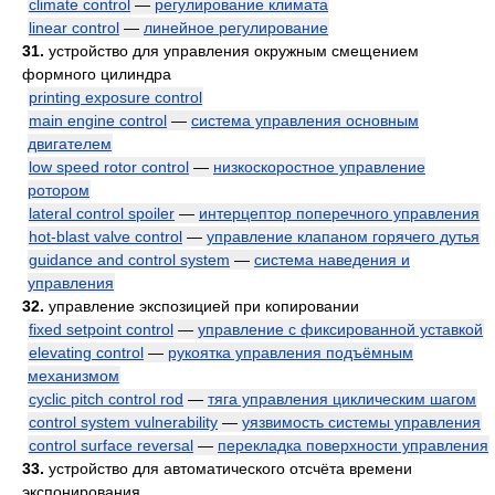
climate control
—
регулирование климата
linear control
—
линейное регулирование
31.
устройство для управления окружным смещением
формного цилиндра
printing exposure control
main engine control
—
система управления основным
двигателем
low speed rotor control
—
низкоскоростное управление
ротором
lateral control spoiler
—
интерцептор поперечного управления
hot-blast valve control
—
управление клапаном горячего дутья
guidance and control system
—
система наведения и
управления
32.
управление экспозицией при копировании
fixed setpoint control
—
управление с фиксированной уставкой
elevating control
—
рукоятка управления подъёмным
механизмом
cyclic pitch control rod
—
тяга управления циклическим шагом
control system vulnerability
—
уязвимость системы управления
control surface reversal
—
перекладка поверхности управления
33.
устройство для автоматического отсчёта времени
экспонирования