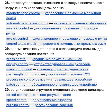
28.
авторегулирование натяжения с помощью пневматически
нагруженного «плавающего» валика
magnetic tape control
—
управление с помощью магнитной
ленты
automatic excitation control
—
авторегулирование возбуждения
joystick control
—
дистанционное управление с помощью
ручки
joysick control
—
дистанционное управление с помощью ручки
control totals check
—
проверка с помощью контрольных сумм
29.
пневматическое устройство с «плавающим» валиком для
авторегулирования натяжения
press control
—
управление печатной машиной
display control
—
устройство управлением дисплеем
main control unit
—
главное устройство управления
part length control rod
—
укороченный стержень СУЗ
processing control device
—
управляющее устройство
batch control
—
обьединенное управляющее устройство
30.
регулирование окружного смещения формного цилиндра
forced control
—
сильное регулирование
speed control
—
регулирование скорости
burning control
—
регулирование горения