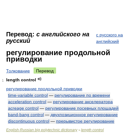
Перевод:
с английского на
с русского на
русский
английский
регулирование продольной
приводки
Толкование
Перевод
length control
1
регулирование продольной приводки
time-variable control
—
регулирование по времени
acceleration control
—
регулирование акселератора
acreage control
—
регулирование посевных площадей
band-bang control
—
двухпозиционное регулирование
discontinuous control
—
прерывистое регулирование
English-Russian big polytechnic dictionary
length control
>