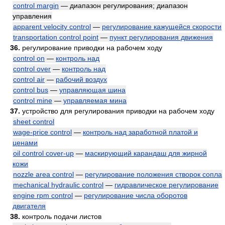
control margin
— диапазон регулирования; диапазон
управления
apparent velocity control
—
регулирование кажущейся скорости
transportation control point
—
пункт регулирования движения
36.
регулирование приводки на рабочем ходу
control on
—
контроль над
control over
—
контроль над
control air
—
рабочий воздух
control bus
—
управляющая шина
control mine
—
управляемая мина
37.
устройство для регулирования приводки на рабочем ходу
sheet control
wage-price control
—
контроль над заработной платой и
ценами
oil control cover-up
—
маскирующий карандаш для жирной
кожи
nozzle area control
—
регулирование положения створок сопла
mechanical hydraulic control
—
гидравлическое регулирование
engine rpm control
—
регулирование числа оборотов
двигателя
38.
контроль подачи листов