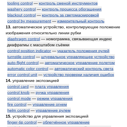
tooling control
—
контроль сменой инструментов
washery control
—
контроль процесса обогащения
blackout control
—
контроль за светомаскировкой
control by measurement
—
измерительный контроль
13.
автоматическое устройство, контролирующее положение
изображения относительно линии рубки
diaphragm control
— номограмма, связывающая индекс
диафрагмы с масштабом съёмки
control position indicator
—
указатель положения рулей
turnstile control
—
штурвальное управляющее устройство
auto-flight control
—
автоматическое управление полетом
automatic color control
—
автоматический контроль света
error control unit
—
устройство проверки наличия ошибок
14.
управление экспозицией
control card
—
плата управления
control knob
—
ручка управления
control mode
—
режим управления
fire control
—
управление огнем
helm control
—
управление рулем
15.
устройство для управления экспозицией
finger-tip control
—
облегчённое управление