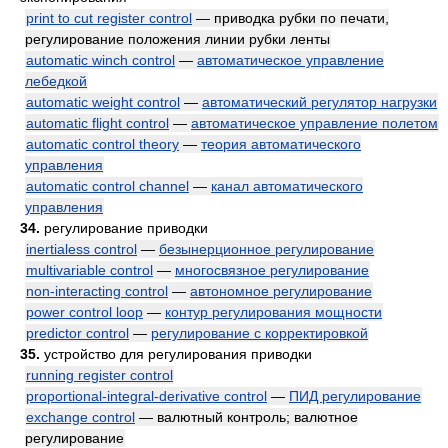
print to cut register control
— приводка рубки по печати,
регулирование положения линии рубки ленты
automatic winch control
—
автоматическое управление
лебедкой
automatic weight control
—
автоматический регулятор нагрузки
automatic flight control
—
автоматическое управление полетом
automatic control theory
—
теория автоматического
управления
automatic control channel
—
канал автоматического
управления
34.
регулирование приводки
inertialess control
—
безынерционное регулирование
multivariable control
—
многосвязное регулирование
non-interacting control
—
автономное регулирование
power control loop
—
контур регулирования мощности
predictor control
—
регулирование с корректировкой
35.
устройство для регулирования приводки
running register control
proportional-integral-derivative control
—
ПИД регулирование
exchange control
— валютный контроль; валютное
регулирование