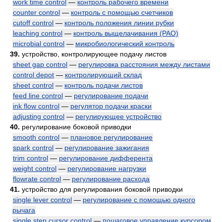
work time control
—
контроль рабочего времени
counter control
—
контроль с помощью счетчиков
cutoff control
—
контроль положения линии рубки
leaching control
—
контроль выщелачивания (РАО)
microbial control
—
микробиологический контроль
39.
устройство, контролирующее подачу листов
sheet gap control
—
регулировка расстояния между листами
control depot
—
контролирующий склад
sheet control
—
контроль подачи листов
feed line control
—
регулирование подачи
ink flow control
—
регулятор подачи краски
adjusting control
—
регулирующее устройство
40.
регулирование боковой приводки
smooth control
—
плановое регулирование
spark control
—
регулирование зажигания
trim control
—
регулирование дифферента
weight control
—
регулирование нагрузки
flowrate control
—
регулирование расхода
41.
устройство для регулирования боковой приводки
single lever control
—
регулирование с помощью одного
рычага
single step cursor control
—
пошаговое управление курсором