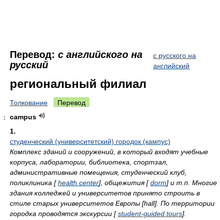
Перевод:
с английского на
с русского на
русский
английский
региональный филиал
Толкование
Перевод
campus
1
1.
студенческий (университетский) городок (кампус)
Комплекс зданий и сооружений, в который входят учебные
корпуса, лаборатории, библиотека, спортзал,
административные помещения, студенческий клуб,
поликлиника [
health center
], общежития [
dorm
] и т.п. Многие
здания колледжей и университетов принято строить в
стиле старых университетов Европы [hall]. По территории
городка проводятся экскурсии [
student-guided tours
].