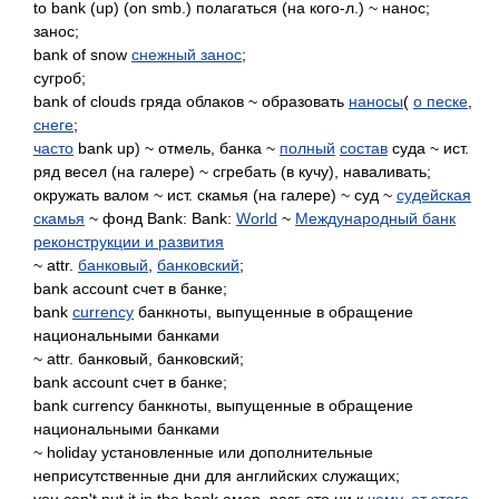
to bank (up) (on smb.) полагаться (на кого-л.) ~ нанос;
занос;
bank of snow
снежный занос
;
сугроб;
bank of clouds гряда облаков ~ образовать
наносы
(
о песке
,
снеге
;
часто
bank up) ~ отмель, банка ~
полный
состав
суда ~ ист.
ряд весел (на галере) ~ сгребать (в кучу), наваливать;
окружать валом ~ ист. скамья (на галере) ~ суд ~
судейская
скамья
~ фонд Bank: Bank:
World
~
Международный банк
реконструкции и развития
~ attr.
банковый
,
банковский
;
bank account счет в банке;
bank
currency
банкноты, выпущенные в обращение
национальными банками
~ attr. банковый, банковский;
bank account счет в банке;
bank currency банкноты, выпущенные в обращение
национальными банками
~ holiday установленные или дополнительные
неприсутственные дни для английских служащих;