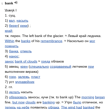
bank
5
̈ɪbæŋk
I
1. сущ.
1)
вал
,
насыпь
2)
берег
(
реки
) ;
край
;
тж. перен. The left bank of the glacier. ≈ Левый край ледника.
Within
the
banks
of his
remembrance
. ≈ Насколько он
мог
помнить
.
3)
банка
,
отмель
4)
нанос
;
занос
bank of clouds
≈
гряда
облаков
5) авиац.
крен
(
специально
создаваемый
летчиком
при
выполнении виража)
6)
горн
.
залежь
,
пласт
7) уст.
муравейник
2. гл.
1)
делать
насыпь
2)
образовать
заносы, кучи (тж. to bank up) The
morning
began
fine,
but now
clouds
are
banking
up. ≈ Утро
было
отличное, но
теперь
на небе
появились
облака
.
The wind had
banked
the