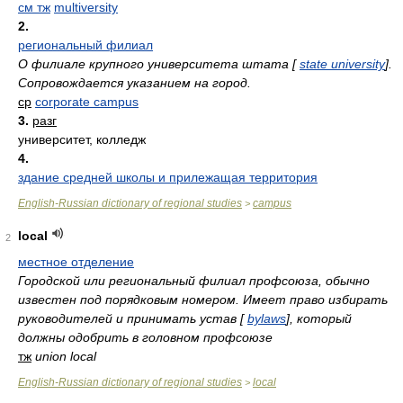
см тж
multiversity
2.
региональный филиал
О филиале крупного университета штата [
state university
].
Сопровождается указанием на город.
ср
corporate campus
3.
разг
университет, колледж
4.
здание средней школы и прилежащая территория
English-Russian dictionary of regional studies
campus
>
local
2
местное отделение
Городской или региональный филиал профсоюза, обычно
известен под порядковым номером. Имеет право избирать
руководителей и принимать устав [
bylaws
], который
должны одобрить в головном профсоюзе
тж
union local
English-Russian dictionary of regional studies
local
>