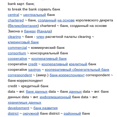
bank карт. банк;
to break the bank сорвать банк
central
~
центральный
банк
chartered
~ банк,
созданный
на основе
королевского декрета
(
Великобритания
) chartered ~ банк, созданный на основе
Закона о
банках
(
Канада
)
clearing
~ банк -
член
расчетной палаты clearing ~
клиринговый банк
commercial
~ коммерческий банк
consortium
~ консорциальный банк
cooperative
~
кооперативный банк
cooperative
credit
~
кооперативный
кредитный
банк
cooperative
savings
~
кооперативный сберегательный банк
correspondent
~ (амер.)
банк-корреспондент
correspondent ~
банк-корреспондент
credit ~ кредитный банк
data ~ вчт.
банк данных
data ~ банк
данных
data ~ вчт. банк
данных data ~ вчт.
информационный
банк data ~ вчт.
хранилище данных
development
~
банк развития
district
~
окружной
банк district ~
районный
банк