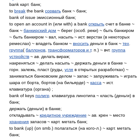
bank карт. банк;
to
break
the bank
сорвать
банк ~ банк;
bank of issue эмиссионный банк;
to open an account in (или with) a bank
открыть
счет в банке ~
банк ~
банкирский дом
~ берег (особ. реки) ~ быть банкиром
~ быть банкиром ~ вал, насыпь ~ ист. верстак (в некоторых
ремеслах) ~ владеть банком ~
вносить
деньги в банк ~
тех
.
группа
(
баллонов
,
трансформаторов и т
. п.) ~ вчт.
группа
устройств
~ ав. делать вираж;
накреняться ~ делать насыпь ~ держать деньги в банке ~
горн. залежь, пласт (руды,
угля
в открытых разработках) ~
заниматься банковским делом ~ запас ~ запруживать ~ играть
шара от борта, бортов (на бильярде) ~
касса
~ ист.
клавиатура (органа) ;
bank of keys
полигр
. клавиатура линотипа ~ класть (деньги) в
банк;
держать (деньги) в банке;
откладывать ~
кредитное учреждение
~ ав. крен ~ место
хранения
запасов ~ карт. метать банк;
to bank (up) (on smb.) полагаться (на кого-л.) ~ карт. метать
банк;