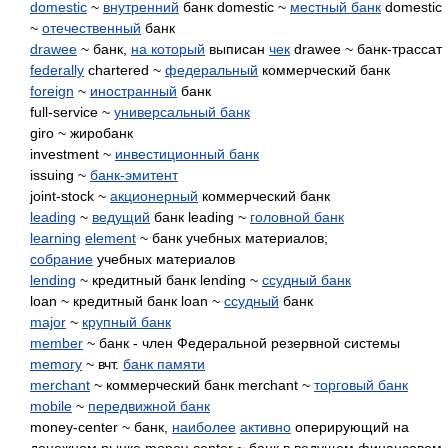
domestic
~
внутренний
банк domestic ~
местный банк
domestic
~
отечественный
банк
drawee
~ банк,
на который
выписан
чек
drawee ~ банк-трассат
federally
chartered ~
федеральный
коммерческий банк
foreign
~
иностранный
банк
full-service ~
универсальный банк
giro ~ жиробанк
investment ~
инвестиционный банк
issuing ~
банк-эмитент
joint-stock ~
акционерный
коммерческий банк
leading
~
ведущий
банк leading ~
головной банк
learning
element
~ банк учебных материалов;
собрание
учебных материалов
lending
~ кредитный банк lending ~
ссудный банк
loan ~ кредитный банк loan ~
ссудный
банк
major
~
крупный банк
member
~ банк - член Федеральной резервной системы
memory
~ вчт.
банк памяти
merchant
~ коммерческий банк merchant ~
торговый банк
mobile
~
передвижной банк
money-center ~ банк,
наиболее
активно
оперирующий на