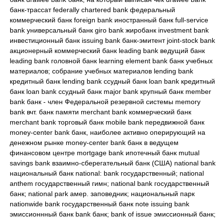
банк-трассат federally chartered bank федеральный
коммерческий банк foreign bank иностранный банк full-service
bank универсальный банк giro bank жиробанк investment bank
инвестиционный банк issuing bank банк-эмитент joint-stock bank
акционерный коммерческий банк leading bank ведущий банк
leading bank головной банк learning element bank банк учебных
материалов; собрание учебных материалов lending bank
кредитный банк lending bank ссудный банк loan bank кредитный
банк loan bank ссудный банк major bank крупный банк member
bank банк - член Федеральной резервной системы memory
bank вчт. банк памяти merchant bank коммерческий банк
merchant bank торговый банк mobile bank передвижной банк
money-center bank банк, наиболее активно оперирующий на
денежном рынке money-center bank банк в ведущем
финансовом центре mortgage bank ипотечный банк mutual
savings bank взаимно-сберегательный банк (США) national bank
национальный банк national: bank государственный; national
anthem государственный гимн; national bank государственный
банк; national park амер. заповедник; национальный парк
nationwide bank государственный банк note issuing bank
эмиссионнный банк bank банк; bank of issue эмиссионный банк;