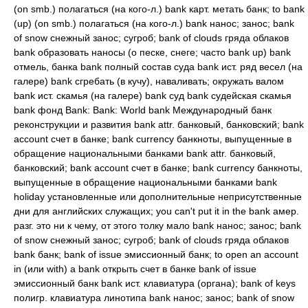
(on smb.) полагаться (на кого-л.) bank карт. метать банк; to bank
(up) (on smb.) полагаться (на кого-л.) bank нанос; занос; bank
of snow снежный занос; сугроб; bank of clouds гряда облаков
bank образовать наносы (о песке, снеге; часто bank up) bank
отмель, банка bank полный состав суда bank ист. ряд весел (на
галере) bank сгребать (в кучу), наваливать; окружать валом
bank ист. скамья (на галере) bank суд bank судейская скамья
bank фонд Bank: Bank: World bank Международный банк
реконструкции и развития bank attr. банковый, банковский; bank
account счет в банке; bank currency банкноты, выпущенные в
обращение национальными банками bank attr. банковый,
банковский; bank account счет в банке; bank currency банкноты,
выпущенные в обращение национальными банками bank
holiday установленные или дополнительные неприсутственные
дни для английских служащих; you can't put it in the bank амер.
разг. это ни к чему, от этого толку мало bank нанос; занос; bank
of snow снежный занос; сугроб; bank of clouds гряда облаков
bank банк; bank of issue эмиссионный банк; to open an account
in (или with) a bank открыть счет в банке bank of issue
эмиссионный банк bank ист. клавиатура (органа); bank of keys
полигр. клавиатура линотипа bank нанос; занос; bank of snow