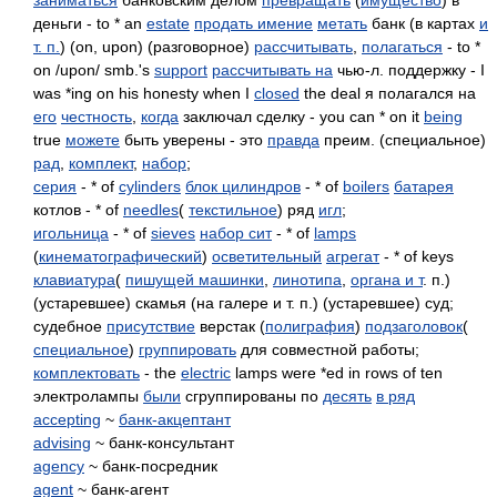
заниматься
банковским делом
превращать
(
имущество
) в
деньги - to * an
estate
продать имение
метать
банк (в картах
и
т. п.
) (on, upon) (разговорное)
рассчитывать
,
полагаться
- to *
on /upon/ smb.'s
support
рассчитывать на
чью-л. поддержку - I
was *ing on his honesty when I
closed
the deal я полагался на
его
честность
,
когда
заключал сделку - you can * on it
being
true
можете
быть уверены - это
правда
преим. (специальное)
рад
,
комплект
,
набор
;
серия
- * of
cylinders
блок цилиндров
- * of
boilers
батарея
котлов - * of
needles
(
текстильное
) ряд
игл
;
игольница
- * of
sieves
набор сит
- * of
lamps
(
кинематографический
)
осветительный
агрегат
- * of keys
клавиатура
(
пишущей машинки
,
линотипа
,
органа и т
. п.)
(устаревшее) скамья (на галере и т. п.) (устаревшее) суд;
судебное
присутствие
верстак (
полиграфия
)
подзаголовок
(
специальное
)
группировать
для совместной работы;
комплектовать
- the
electric
lamps were *ed in rows of ten
электролампы
были
сгруппированы по
десять
в ряд
accepting
~
банк-акцептант
advising
~ банк-консультант
agency
~ банк-посредник
agent
~ банк-агент