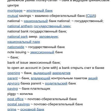
денежном рынке money-center ~ банк в ведущем финансовом
центре
mortgage
~
ипотечный банк
mutual
savings ~ взаимно-сберегательный банк (
США
)
national ~
национальный
банк national: ~ государственный;
national anthem
государственный гимн
;
national bank государственный банк;
national park
амер.
заповедник
;
национальный парк
nationwide
~ государственный банк
note issuing ~
эмиссионнный
банк
~ банк;
bank of issue эмиссионный банк;
to open an account in (или with) a bank открыть счет в банке
opening
~ банк,
выдающий
аккредитив
parent
~ банк,
владеющий
контрольным пакетом
акций
другого
банка parent ~
родительский
банк
paying
~ банк-плательщик
piggy ~ копилка
post office
~ почтово-сберегательный банк
postal savings
~ почтово-сберегательный банк
prime
~
основной банк