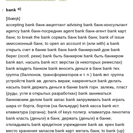
bank
7
[̈ɪbæŋk]
accepting bank банк-акцептант advising bank банк-консультант
agency bank банк-посредник agent bank банк-агент bank карт.
банк; to break the bank сорвать банк bank банк; bank of issue
эмиссионный банк; to open an account in (или with) a bank
открыть счет в банке bank банк bank банкирский дом bank
берег (особ. реки) bank быть банкиром bank быть банкиром
bank вал, насыпь bank ист. верстак (в некоторых ремеслах)
bank владеть банком bank вносить деньги в банк bank тех.
группа (баллонов, трансформаторов и т. п.) bank вчт. группа
устройств bank ав. делать вираж; накреняться bank делать
насыпь bank держать деньги в банке bank горн. залежь, пласт
(руды, угля в открытых разработках) bank заниматься
банковским делом bank запас bank запруживать bank играть
шара от борта, бортов (на бильярде) bank касса bank ист.
клавиатура (органа); bank of keys полигр. клавиатура линотипа
bank класть (деньги) в банк; держать (деньги) в банке;
откладывать bank кредитное учреждение bank ав. крен bank
место хранения запасов bank карт. метать банк; to bank (up)