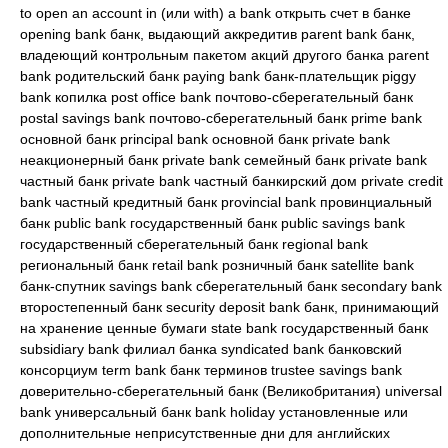
to open an account in (или with) a bank открыть счет в банке
opening bank банк, выдающий аккредитив parent bank банк,
владеющий контрольным пакетом акций другого банка parent
bank родительский банк paying bank банк-плательщик piggy
bank копилка post office bank почтово-сберегательный банк
postal savings bank почтово-сберегательный банк prime bank
основной банк principal bank основной банк private bank
неакционерный банк private bank семейный банк private bank
частный банк private bank частный банкирский дом private credit
bank частный кредитный банк provincial bank провинциальный
банк public bank государственный банк public savings bank
государственный сберегательный банк regional bank
региональный банк retail bank розничный банк satellite bank
банк-спутник savings bank сберегательный банк secondary bank
второстепенный банк security deposit bank банк, принимающий
на хранение ценные бумаги state bank государственный банк
subsidiary bank филиал банка syndicated bank банковский
консорциум term bank банк терминов trustee savings bank
доверительно-сберегательный банк (Великобритания) universal
bank универсальный банк bank holiday установленные или
дополнительные неприсутственные дни для английских