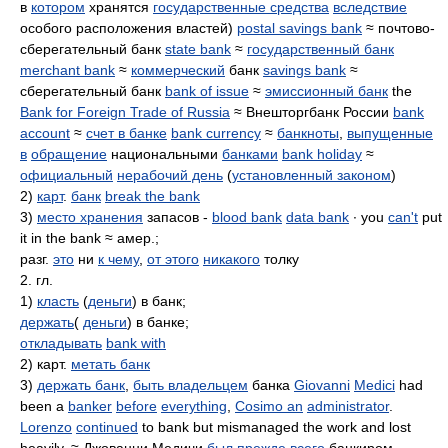
в
котором
хранятся
государственные средства
вследствие
особого расположения властей)
postal savings bank
≈ почтово-
сберегательный банк
state bank
≈
государственный банк
merchant bank
≈
коммерческий
банк
savings bank
≈
сберегательный банк
bank of issue
≈
эмиссионный банк
the
Bank for Foreign Trade of Russia
≈ Внешторгбанк России
bank
account
≈
счет в банке
bank currency
≈
банкноты
,
выпущенные
в
обращение
национальными
банками
bank holiday
≈
официальный
нерабочий день
(
установленный законом
)
2)
карт
.
банк
break the bank
3)
место хранения
запасов -
blood bank
data bank
∙ you
can't
put
it in the bank ≈ амер.;
разг.
это
ни
к чему
,
от этого
никакого
толку
2. гл.
1)
класть
(
деньги
) в банк;
держать
(
деньги
) в банке;
откладывать
bank with
2) карт.
метать банк
3)
держать банк
,
быть владельцем
банка
Giovanni
Medici
had
been a
banker
before
everything
,
Cosimo an
administrator
.
Lorenzo
continued
to bank but mismanaged the work and lost