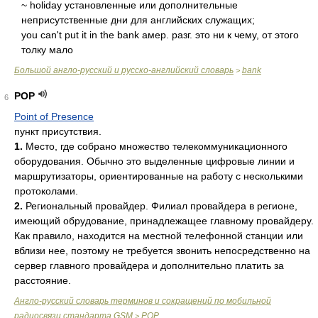
~ holiday установленные или дополнительные
неприсутственные дни для английских служащих;
you can't put it in the bank амер. разг. это ни к чему, от этого
толку мало
Большой англо-русский и русско-английский словарь
bank
>
POP
6
Point of Presence
пункт присутствия.
1.
Место, где собрано множество телекоммуникационного
оборудования. Обычно это выделенные цифровые линии и
маршрутизаторы, ориентированные на работу с несколькими
протоколами.
2.
Региональный провайдер. Филиал провайдера в регионе,
имеющий обрудование, принадлежащее главному провайдеру.
Как правило, находится на местной телефонной станции или
вблизи нее, поэтому не требуется звонить непосредственно на
сервер главного провайдера и дополнительно платить за
расстояние.
Англо-русский cловарь терминов и сокращений по мобильной
радиосвязи стандарта GSM
POP
>