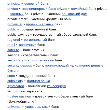
principal
~
основной
банк
private
~
неакционерный банк
private ~
семейный
банк private
~
частный
банк private ~ частный
банкирский
дом
private credit ~ частный кредитный банк
provincial
~
провинциальный
банк
public
~ государственный банк
public savings ~ государственный сберегательный банк
regional
~
региональный
банк
retail
~
розничный
банк
satellite
~ банк-спутник
savings ~ сберегательный банк
secondary
~
второстепенный
банк
security deposit
~ банк,
принимающий
на
хранение
ценные
бумаги
state
~ государственный банк
subsidiary
~
филиал банка
syndicated
~ банковский
консорциум
term ~ банк терминов
trustee
savings ~ доверительно-сберегательный банк
(Великобритания)
universal
~
универсальный
банк