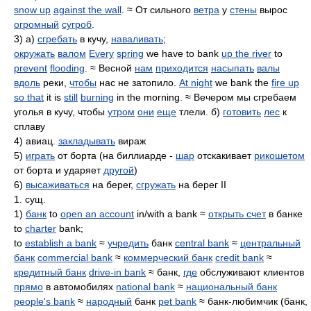
snow up
against the wall
. ≈ От сильного
ветра
у
стены
вырос
огромный
сугроб
.
3) а)
сгребать
в кучу,
наваливать
;
окружать
валом
Every
spring
we have to bank
up the river
to
prevent
flooding
. ≈ Весной
нам
приходится
насыпать
валы
вдоль
реки,
чтобы
нас не затопило.
At night
we bank the
fire up
so that
it is
still
burning
in the morning. ≈ Вечером мы сгребаем
уголья в кучу, чтобы
утром
они
еще
тлели. б)
готовить
лес
к
сплаву
4) авиац.
закладывать
вираж
5)
играть
от борта (на биллиарде -
шар
отскакивает
рикошетом
от борта и ударяет
другой
)
6)
высаживаться
на берег,
сгружать
на берег II
1. сущ.
1)
банк
to
open an account
in/with a bank ≈
открыть счет
в банке
to
charter
bank;
to
establish a bank
≈
учредить
банк
central bank
≈
центральный
банк
commercial bank
≈
коммерческий банк
credit bank
≈
кредитный банк
drive-in bank
≈ банк,
где
обслуживают клиентов
прямо
в автомобилях
national bank
≈
национальный банк
people's bank
≈
народный
банк
pet bank
≈ банк-любимчик (банк,