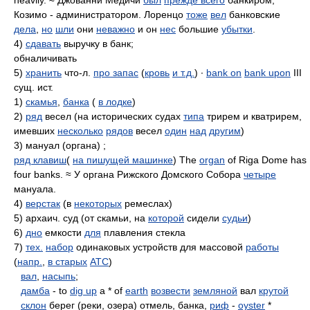
heavily. ≈ Джованни Медичи
был
прежде всего
банкиром,
Козимо - администратором. Лоренцо
тоже
вел
банковские
дела
,
но
шли
они
неважно
и он
нес
большие
убытки
.
4)
сдавать
выручку в банк;
обналичивать
5)
хранить
что-л.
про запас
(
кровь
и т.д.
) ∙
bank on
bank upon
III
сущ. ист.
1)
скамья
,
банка
(
в лодке
)
2)
ряд
весел (на исторических судах
типа
трирем и кватрирем,
имевших
несколько
рядов
весел
один
над
другим
)
3) мануал (органа) ;
ряд клавиш
(
на пишущей машинке
) The
organ
of Riga Dome has
four banks. ≈ У органа Рижского Домского Собора
четыре
мануала.
4)
верстак
(в
некоторых
ремеслах)
5) архаич. суд (от скамьи, на
которой
сидели
судьи
)
6)
дно
емкости
для
плавления стекла
7)
тех.
набор
одинаковых устройств для массовой
работы
(
напр.
,
в старых
АТС
)
вал
,
насыпь
;
дамба
- to
dig up
a * of
earth
возвести
земляной
вал
крутой
склон
берег (реки, озера) отмель, банка,
риф
-
oyster
*