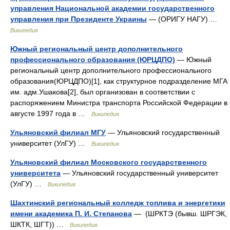
управления Национальной академии государственного
управления при Президенте Украины
— (ОРИГУ НАГУ) …
Википедия
Южный региональный центр дополнительного
профессионального образования (ЮРЦДПО)
— Южный
региональный центр дополнительного профессионального
образования(ЮРЦДПО)[1], как структурное подразделение МГА
им. адм.Ушакова[2], был организован в соответствии с
распоряжением Министра транспорта Российской Федерации в
августе 1997 года в …
Википедия
Ульяновский филиал МГУ
— Ульяновский государственный
университет (УлГУ) …
Википедия
Ульяновский филиал Московского государственного
университета
— Ульяновский государственный университет
(УлГУ) …
Википедия
Шахтинский региональный колледж топлива и энергетики
имени академика П. И. Степанова
— (ШРКТЭ (бывш. ШРГЭК,
ШКТК, ШГТ)) …
Википедия