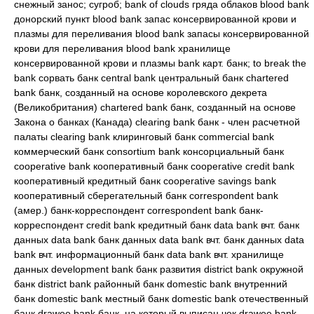
снежный занос; сугроб; bank of clouds гряда облаков blood bank
донорский пункт blood bank запас консервированной крови и
плазмы для переливания blood bank запасы консервированной
крови для переливания blood bank хранилище
консервированной крови и плазмы bank карт. банк; to break the
bank сорвать банк central bank центральный банк chartered
bank банк, созданный на основе королевского декрета
(Великобритания) chartered bank банк, созданный на основе
Закона о банках (Канада) clearing bank банк - член расчетной
палаты clearing bank клиринговый банк commercial bank
коммерческий банк consortium bank консорциальный банк
cooperative bank кооперативный банк cooperative credit bank
кооперативный кредитный банк cooperative savings bank
кооперативный сберегательный банк correspondent bank
(амер.) банк-корреспондент correspondent bank банк-
корреспондент credit bank кредитный банк data bank вчт. банк
данных data bank банк данных data bank вчт. банк данных data
bank вчт. информационный банк data bank вчт. хранилище
данных development bank банк развития district bank окружной
банк district bank районный банк domestic bank внутренний
банк domestic bank местный банк domestic bank отечественный
банк drawee bank банк, на который выписан чек drawee bank