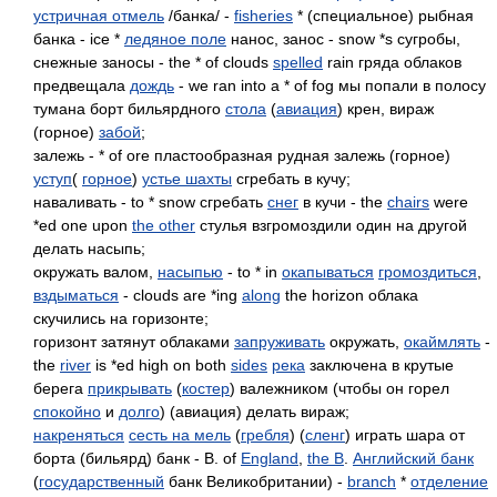
устричная отмель
/банка/ -
fisheries
* (специальное) рыбная
банка - ice *
ледяное поле
нанос, занос - snow *s сугробы,
снежные заносы - the * of clouds
spelled
rain гряда облаков
предвещала
дождь
- we ran into a * of fog мы попали в полосу
тумана борт бильярдного
стола
(
авиация
) крен, вираж
(горное)
забой
;
залежь - * of ore пластообразная рудная залежь (горное)
уступ
(
горное
)
устье шахты
сгребать в кучу;
наваливать - to * snow сгребать
снег
в кучи - the
chairs
were
*ed one upon
the other
стулья взгромоздили один на другой
делать насыпь;
окружать валом,
насыпью
- to * in
окапываться
громоздиться
,
вздыматься
- clouds are *ing
along
the horizon облака
скучились на горизонте;
горизонт затянут облаками
запруживать
окружать,
окаймлять
-
the
river
is *ed high on both
sides
река
заключена в крутые
берега
прикрывать
(
костер
) валежником (чтобы он горел
спокойно
и
долго
) (авиация) делать вираж;
накреняться
сесть на мель
(
гребля
) (
сленг
) играть шара от
борта (бильярд) банк - B. of
England
,
the B
.
Английский банк
(
государственный
банк Великобритании) -
branch
*
отделение