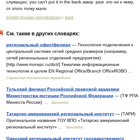
служащих; you can't put it in the bank амер. разг. это ни к чему,
от этого толку мало
English-Russian short dictionary
bank
>
См. также в других словарях:
региональный офис/филиал
— Технология подключения к
центральной системе сетей средних размеров (например,
сетей региональных отделений предприятия).
[http://www.morepc.ru/dict/] Тематики информационные
технологии в целом EN Regional Office/Branch OfficeROBO …
Справочник технического переводчика
Тульский филиал Российской правовой академии
Министерства юстиции Российской Федерации
— (ТФ РПА
Минюста России) …
Википедия
Татарско-американский региональный институт
— (ТАРИ)
Оригинальное название ГОУ ВПО «Татарско американский
региональный институт» …
Википедия
Одесский региональный институт государственного