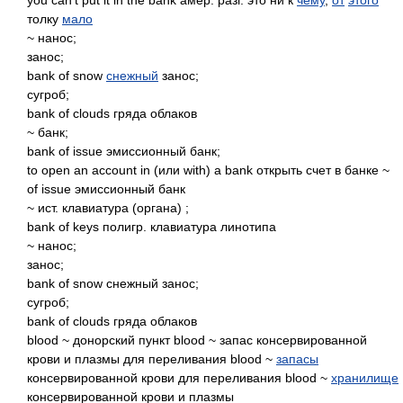
you can't put it in the bank амер. разг. это ни к
чему
,
от
этого
толку
мало
~ нанос;
занос;
bank of snow
снежный
занос;
сугроб;
bank of clouds гряда облаков
~ банк;
bank of issue эмиссионный банк;
to open an account in (или with) a bank открыть счет в банке ~
of issue эмиссионный банк
~ ист. клавиатура (органа) ;
bank of keys полигр. клавиатура линотипа
~ нанос;
занос;
bank of snow снежный занос;
сугроб;
bank of clouds гряда облаков
blood ~ донорский пункт blood ~ запас консервированной
крови и плазмы для переливания blood ~
запасы
консервированной крови для переливания blood ~
хранилище
консервированной крови и плазмы