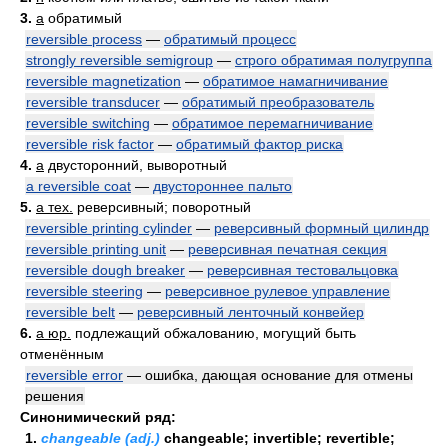
3.
a
обратимый
reversible process
—
обратимый процесс
strongly reversible semigroup
—
строго обратимая полугруппа
reversible magnetization
—
обратимое намагничивание
reversible transducer
—
обратимый преобразователь
reversible switching
—
обратимое перемагничивание
reversible risk factor
—
обратимый фактор риска
4.
a
двусторонний, выворотный
a reversible coat
—
двустороннее пальто
5.
a тех.
реверсивный; поворотный
reversible printing cylinder
—
реверсивный формный цилиндр
reversible printing unit
—
реверсивная печатная секция
reversible dough breaker
—
реверсивная тестовальцовка
reversible steering
—
реверсивное рулевое управление
reversible belt
—
реверсивный ленточный конвейер
6.
a юр.
подлежащий обжалованию, могущий быть
отменённым
reversible error
— ошибка, дающая основание для отмены
решения
Синонимический ряд:
1.
changeable (adj.)
changeable; invertible; revertible;