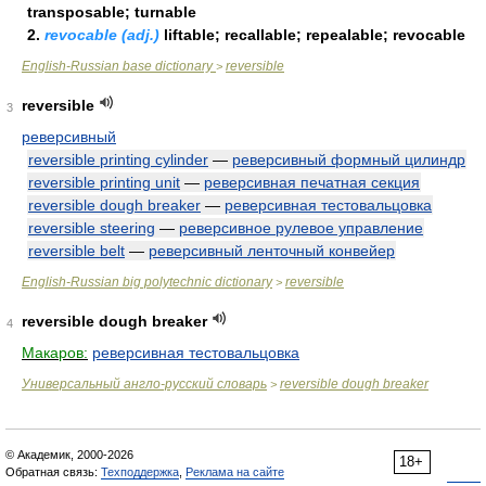
transposable; turnable
2.
revocable (adj.)
liftable; recallable; repealable; revocable
English-Russian base dictionary
reversible
>
reversible
3
реверсивный
reversible printing cylinder
—
реверсивный формный цилиндр
reversible printing unit
—
реверсивная печатная секция
reversible dough breaker
—
реверсивная тестовальцовка
reversible steering
—
реверсивное рулевое управление
reversible belt
—
реверсивный ленточный конвейер
English-Russian big polytechnic dictionary
reversible
>
reversible dough breaker
4
Макаров:
реверсивная тестовальцовка
Универсальный англо-русский словарь
reversible dough breaker
>
© Академик, 2000-2026
18+
Обратная связь:
Техподдержка
,
Реклама на сайте