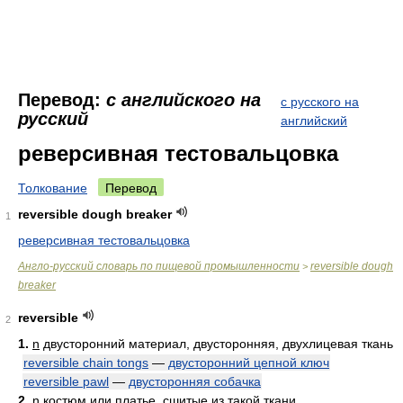
Перевод:
с английского на
с русского на
русский
английский
реверсивная тестовальцовка
Толкование
Перевод
reversible dough breaker
1
реверсивная тестовальцовка
Англо-русский словарь по пищевой промышленности
reversible dough
>
breaker
reversible
2
1.
n
двусторонний материал, двусторонняя, двухлицевая ткань
reversible chain tongs
—
двусторонний цепной ключ
reversible pawl
—
двусторонняя собачка
2.
n
костюм или платье, сшитые из такой ткани