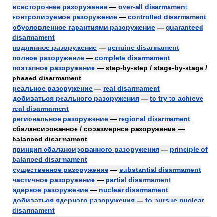
всестороннее разоружение
—
over-all disarmament
контролируемое разоружение
—
controlled disarmament
обусловленное гарантиями разоружение
—
guaranteed
disarmament
подлинное разоружение
—
genuine disarmament
полное разоружение
—
complete disarmament
поэтапное разоружение
— step-by-step / stage-by-stage /
phased disarmament
реальное разоружение
—
real disarmament
добиваться реального разоружения
—
to try to achieve
real disarmament
региональное разоружение
—
regional disarmament
сбалансированное / соразмерное разоружение —
balanced disarmament
принцип сбалансированного разоружения
—
principle of
balanced disarmament
существенное разоружение
—
substantial disarmament
частичное разоружение
—
partial disarmament
ядерное разоружение
—
nuclear disarmament
добиваться ядерного разоружения
—
to pursue nuclear
disarmament