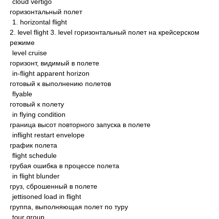
cloud vertigo
горизонтальный полет
1. horizontal flight
2. level flight 3. level горизонтальный полет на крейсерском
режиме
level cruise
горизонт, видимый в полете
in-flight apparent horizon
готовый к выполнению полетов
flyable
готовый к полету
in flying condition
граница высот повторного запуска в полете
inflight restart envelope
график полета
flight schedule
грубая ошибка в процессе полета
in flight blunder
груз, сброшенный в полете
jettisoned load in flight
группа, выполняющая полет по туру
tour group