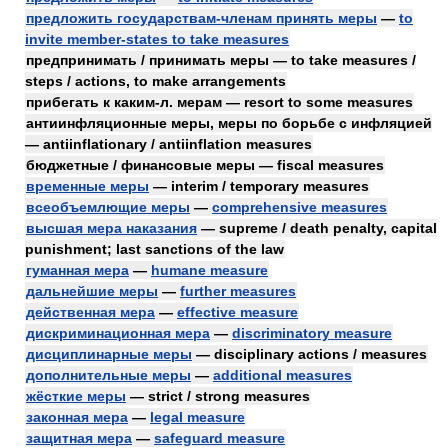
предложить государствам-членам принять меры
—
to
invite member-states to take measures
предпринимать / принимать меры — to take measures /
steps / actions, to make arrangements
прибегать к каким-л. мерам — resort to some measures
антиинфляционные меры, меры по борьбе с инфляцией
— antiinflationary / antiinflation measures
бюджетные / финансовые меры — fiscal measures
временные меры
— interim / temporary measures
всеобъемлющие меры
—
comprehensive measures
высшая мера наказания
— supreme / death penalty, capital
punishment; last sanctions of the law
гуманная мера
—
humane measure
дальнейшие меры
—
further measures
действенная мера
—
effective measure
дискриминационная мера
—
discriminatory measure
дисциплинарные меры
— disciplinary actions / measures
дополнительные меры
—
additional measures
жёсткие меры
— strict / strong measures
законная мера
—
legal measure
защитная мера
—
safeguard measure