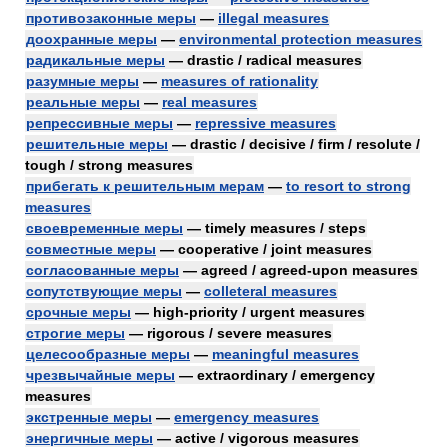
противозаконные меры
—
illegal measures
доохранные меры
—
environmental protection measures
радикальные меры
— drastic / radical measures
разумные меры
—
measures of rationality
реальные меры
—
real measures
репрессивные меры
—
repressive measures
решительные меры
— drastic / decisive / firm / resolute /
tough / strong measures
прибегать к решительным мерам
—
to resort to strong
measures
своевременные меры
— timely measures / steps
совместные меры
— cooperative / joint measures
согласованные меры
— agreed / agreed-upon measures
сопутствующие меры
—
colleteral measures
срочные меры
— high-priority / urgent measures
строгие меры
— rigorous / severe measures
целесообразные меры
—
meaningful measures
чрезвычайные меры
— extraordinary / emergency
measures
экстренные меры
—
emergency measures
энергичные меры
— active / vigorous measures