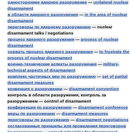
одностороннее ядерное разоружение
—
unilateral nuclear
disarmament
в области ядерного разоружения
—
in the area of nuclear
disarmament
переговоры по ядерному разоружению
— nuclear
disarmament talks / negotiations
процесс ядерного разоружения
—
process of nuclear
disarmament
сорвать процесс ядерного разоружения
—
to frustrate the
process of nuclear disarmament
военно-техническне аспекты разоружения
—
military-
technical aspects of disarmament
комплекс частичных мер по разоружению
—
set of partial
disarmament measures
конвенция о разоружении
—
disarmament convention
контроль в области разоружения, контроль за
разоружением — control of disarmament
конференция по разоружению
—
disarmament conference
меры по разоружению
—
disarmament measures
переговоры по разоружению
—
disarmament negotiations
согласованные принципы для проведения переговоров