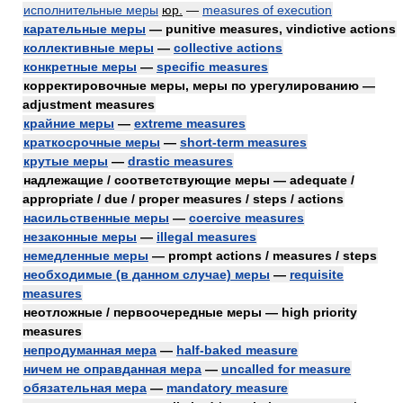
исполнительные меры
юр.
—
measures of execution
карательные меры
— punitive measures, vindictive actions
коллективные меры
—
collective actions
конкретные меры
—
specific measures
корректировочные меры, меры по урегулированию —
adjustment measures
крайние меры
—
extreme measures
краткосрочные меры
—
short-term measures
крутые меры
—
drastic measures
надлежащие / соответствующие меры — adequate /
appropriate / due / proper measures / steps / actions
насильственные меры
—
coercive measures
незаконные меры
—
illegal measures
немедленные меры
— prompt actions / measures / steps
необходимые (в данном случае) меры
—
requisite
measures
неотложные / первоочередные меры — high priority
measures
непродуманная мера
—
half-baked measure
ничем не оправданная мера
—
uncalled for measure
обязательная мера
—
mandatory measure