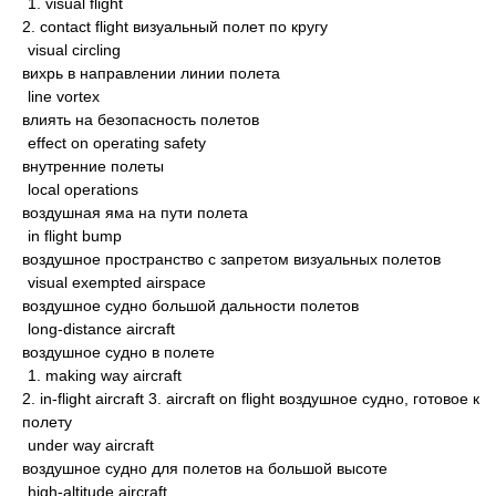
1. visual flight
2. contact flight визуальный полет по кругу
visual circling
вихрь в направлении линии полета
line vortex
влиять на безопасность полетов
effect on operating safety
внутренние полеты
local operations
воздушная яма на пути полета
in flight bump
воздушное пространство с запретом визуальных полетов
visual exempted airspace
воздушное судно большой дальности полетов
long-distance aircraft
воздушное судно в полете
1. making way aircraft
2. in-flight aircraft 3. aircraft on flight воздушное судно, готовое к
полету
under way aircraft
воздушное судно для полетов на большой высоте
high-altitude aircraft