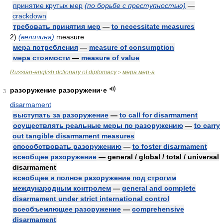
принятие крутых мер
(по борьбе с преступностью)
—
crackdown
требовать принятия мер
—
to necessitate measures
2)
(величина)
measure
мера потребления
—
measure of consumption
мера стоимости
—
measure of value
Russian-english dctionary of diplomacy
мера мер·а
>
разоружение разоружени·е
3
disarmament
выступать за разоружение
—
to call for disarmament
осуществлять реальные меры по разоружению
—
to carry
out tangible disarmament measures
способствовать разоружению
—
to foster disarmament
всеобщее разоружение
— general / global / total / universal
disarmament
всеобщее и полное разоружение под строгим
международным контролем
—
general and complete
disarmament under strict international control
всеобъемлющее разоружение
—
comprehensive
disarmament