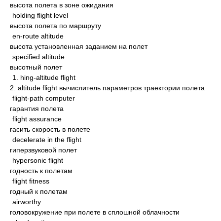
высота полета в зоне ожидания
holding flight level
высота полета по маршруту
en-route altitude
высота установленная заданием на полет
specified altitude
высотный полет
1. hing-altitude flight
2. altitude flight вычислитель параметров траектории полета
flight-path computer
гарантия полета
flight assurance
гасить скорость в полете
decelerate in the flight
гиперзвуковой полет
hypersonic flight
годность к полетам
flight fitness
годный к полетам
airworthy
головокружение при полете в сплошной облачности