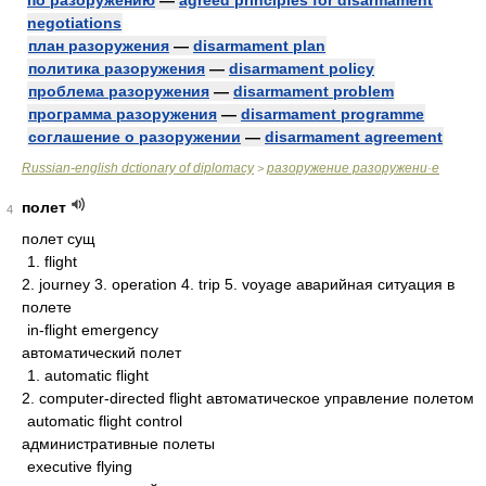
по разоружению
—
agreed principles for disarmament
negotiations
план разоружения
—
disarmament plan
политика разоружения
—
disarmament policy
проблема разоружения
—
disarmament problem
программа разоружения
—
disarmament programme
соглашение о разоружении
—
disarmament agreement
Russian-english dctionary of diplomacy
разоружение разоружени·е
>
полет
4
полет сущ
1. flight
2. journey 3. operation 4. trip 5. voyage аварийная ситуация в
полете
in-flight emergency
автоматический полет
1. automatic flight
2. computer-directed flight автоматическое управление полетом
automatic flight control
административные полеты
executive flying