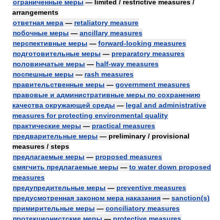
ограниченные меры
— limited / restrictive measures /
arrangements
ответная мера
—
retaliatory measure
побочные меры
—
ancillary measures
перспективные меры
—
forward-looking measures
подготовительные меры
—
preparatory measures
половинчатые меры
—
half-way measures
поспешные меры
—
rash measures
правительственные меры
—
government measures
правовые и административные меры по сохранению
качества окружающей среды
—
legal and administrative
measures for protecting environmental quality
практические меры
—
practical measures
предварительные меры
— preliminary / provisional
measures / steps
предлагаемые меры
—
proposed measures
смягчить предлагаемые меры
—
to water down proposed
measures
предупредительные меры
—
preventive measures
предусмотренная законом мера наказания
—
sanction(s)
примирительные меры
—
conciliatory measures
протекционистские меры
—
protective measures