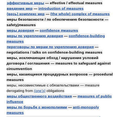
эффективные меры
— effective / effectual measures
введение мер
—
introduction of measures
(весь) комплекс мер
—
(the whole) complex of measures
меры безопасности / по обеспечению безопасности —
safetyjmeasures
меры доверия
—
confidence measures
меры по укреплению доверия
—
confidence-building
measures
переговоры по мерам по укреплению доверия
—
negotiations / talks on confidence-building measures
меры, исключающие обход / нарушение условий
договора / соглашения — measures to safeguard against
circumvention
меры, касающиеся процедурных вопросов — procedural
measures
меры, несовместимые с обязательствами — measure
derogating from
(one's)
obligations
меры общественного воздействия
—
measures of public
influence
меры по борьбе с монополиями
—
anti-monopoly
measures