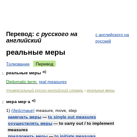
Перевод:
с русского на
с английского на
английский
русский
реальные меры
Толкование
Перевод
реальные меры
1
Diplomatic term:
real measures
Универсальный русско-английский словарь
реальные меры
>
мера мер·а
2
1)
(действие)
measure, move, step
намечать меры
—
to single out measures
осуществлять меры
— to carry out / to implement
measures
предложить меры
—
to initiate measures