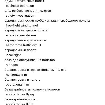
административный полет
business operation
анализ безопасности полетов
safety investigation
аэродинамическая труба имитации свободного полета
free-flight wind tunnel
аэродром на трассе полета
en-route aerodrome
аэродромный круг полетов
aerodrome traffic circuit
аэродромный полет
local flight
база для обслуживания полетов
air base
балансировка в горизонтальном полете
horizontal trim
балансировка в полете
operational trim
безаварийное выполнение полетов
accident-free flying
безаварийный полет
accident-free flight