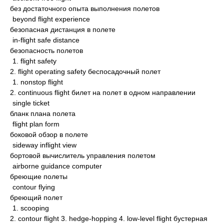
без достаточного опыта выполнения полетов
beyond flight experience
безопасная дистанция в полете
in-flight safe distance
безопасность полетов
1. flight safety
2. flight operating safety беспосадочный полет
1. nonstop flight
2. continuous flight билет на полет в одном направлении
single ticket
бланк плана полета
flight plan form
боковой обзор в полете
sideway inflight view
бортовой вычислитель управления полетом
airborne guidance computer
бреющие полеты
contour flying
бреющий полет
1. scooping
2. contour flight 3. hedge-hopping 4. low-level flight бустерная