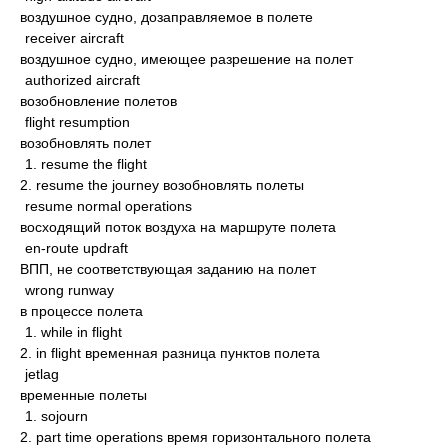
воздушное судно, дозаправляемое в полете
receiver aircraft
воздушное судно, имеющее разрешение на полет
authorized aircraft
возобновление полетов
flight resumption
возобновлять полет
1. resume the flight
2. resume the journey возобновлять полеты
resume normal operations
восходящий поток воздуха на маршруте полета
en-route updraft
ВПП, не соответствующая заданию на полет
wrong runway
в процессе полета
1. while in flight
2. in flight временная разница пунктов полета
jetlag
временные полеты
1. sojourn
2. part time operations время горизонтального полета