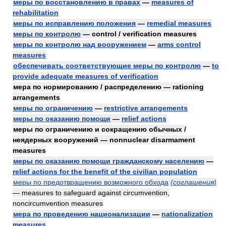
меры по восстановлению в правах
—
measures of
rehabilitation
меры по исправлению положения
—
remedial measures
меры по контролю
— control / verification measures
меры по контролю над вооружением
—
arms control
measures
обеспечивать соответствующие меры по контролю
—
to
provide adequate measures of verification
мера по нормированию / распределению — rationing
arrangements
меры по ограничению
—
restrictive arrangements
меры по оказанию помощи
—
relief actions
меры по ограничению и сокращению обычных /
неядерных вооружений — nonnuclear disarmament
measures
меры по оказанию помощи гражданскому населению
—
relief actions for the benefit of the civilian population
меры по предотвращению возможного обхода
(соглашения)
— measures to safeguard against circumvention,
noncircumvention measures
мера по проведению национализации
—
nationalization
measures