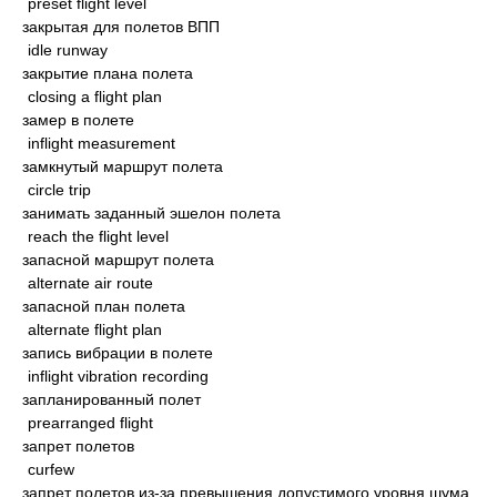
preset flight level
закрытая для полетов ВПП
idle runway
закрытие плана полета
closing a flight plan
замер в полете
inflight measurement
замкнутый маршрут полета
circle trip
занимать заданный эшелон полета
reach the flight level
запасной маршрут полета
alternate air route
запасной план полета
alternate flight plan
запись вибрации в полете
inflight vibration recording
запланированный полет
prearranged flight
запрет полетов
curfew
запрет полетов из-за превышения допустимого уровня шума