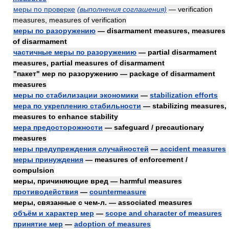
меры по проверке
(выполнения соглашения)
— verification
measures, measures of verification
меры по разоружению
— disarmament measures, measures
of disarmament
частичные меры по разоружению
— partial disarmament
measures, partial measures of disarmament
"пакет" мер по разоружению — package of disarmament
measures
меры по стабилизации экономики
—
stabilization efforts
мера по укреплению стабильности
— stabilizing measures,
measures to enhance stability
мера предосторожности
— safeguard / precautionary
measures
меры предупреждения случайностей
—
accident measures
меры принуждения
— measures of enforcement /
compulsion
меры, причиняющие вред — harmful measures
противодействия
—
countermeasure
меры, связанные с чем-л. — associated measures
объём и характер мер
—
scope and character of measures
принятие мер
—
adoption of measures