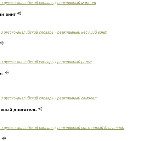
и
русско
-
английский
словарь
реактивный
момент
>
ий
винт
и
русско
-
английский
словарь
реактивный
несущий
винт
>
и
русско
-
английский
словарь
реактивный
рельс
>
ет
и
русско
-
английский
словарь
реактивный
самолет
>
онный
двигатель
и
русско
-
английский
словарь
реактивный
синхронный
двигатель
>
д