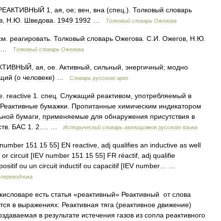
РЕАКТИВНЫЙ
1
,
ая
,
ое
;
вен
,
вна
(
спец
.).
Толковый
словарь
в
,
Н
.
Ю
.
Шведова
.
1949
1992
…
Толковый
словарь
Ожегова
см
.
реагировать
.
Толковый
словарь
Ожегова
.
С
.
И
.
Ожегов
,
Н
.
Ю
.
…
Толковый
словарь
Ожегова
КТИВНЫЙ
,
ая
,
ое
.
Активный
,
сильный
,
энергичный
;
модно
ющий
(
о
человеке
) …
Словарь
русского
арго
е
.
reactive
1
.
спец
.
Служащий
реактивом
,
употребляемый
в
Реактивные
бумажки
.
Пропитанные
химическим
индикатором
ьной
бумаги
,
применяемые
для
обнаружения
присутствия
в
ств
.
БАС
1
.
2
.… …
Исторический
словарь
галлицизмов
русского
языка
number
151
15
55
]
EN
reactive
,
adj
qualifies
an
inductive
as
well
or
circuit
[
IEV
number
151
15
55
]
FR
réactif
,
adj
qualifie
positif
ou
un
circuit
inductif
ou
capacitif
[
IEV
number
… …
переводчика
кисловаре
есть
статья
«
реактивный
»
Реактивный
от
слова
тся
в
выражениях:
Реактивная
тяга
(
реактивное
движение
)
оздаваемая
в
результате
истечения
газов
из
сопла
реактивного