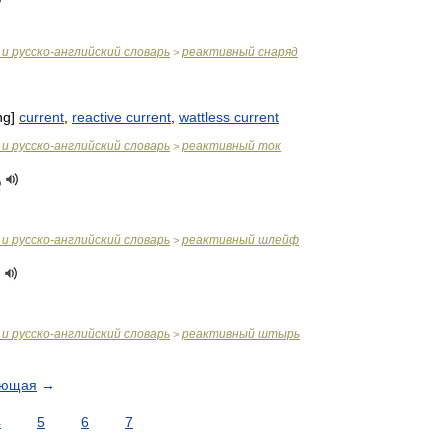
и
русско
-
английский
словарь
реактивный
снаряд
>
ng
]
current
,
reactive
current
,
wattless
current
и
русско
-
английский
словарь
реактивный
ток
>
ф
и
русско
-
английский
словарь
реактивный
шлейф
>
и
русско
-
английский
словарь
реактивный
штырь
>
ующая
→
4
5
6
7