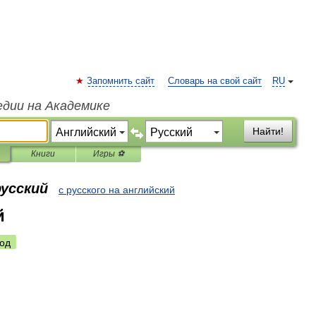
Запомнить сайт
Словарь на свой сайт
RU
едии на Академике
Найти!
Книги
Игры ⚽
русский
с русского на английский
й
од