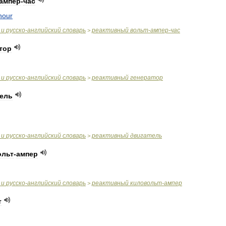
ампер
-
час
hour
и
русско
-
английский
словарь
реактивный
вольт
-
ампер
-
час
>
тор
и
русско
-
английский
словарь
реактивный
генератор
>
тель
и
русско
-
английский
словарь
реактивный
двигатель
>
ольт
-
ампер
и
русско
-
английский
словарь
реактивный
киловольт
-
ампер
>
т