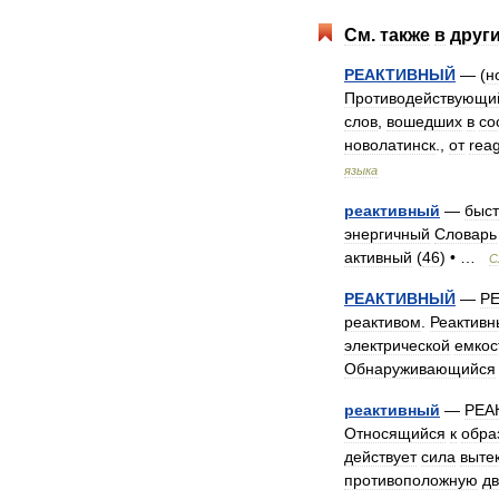
См
.
также
в
друг
РЕАКТИВНЫЙ
— (
н
Противодействующи
слов
,
вошедших
в
со
новолатинск
.,
от
rea
языка
реактивный
—
быс
энергичный
Словарь
активный
(
46
) • …
С
РЕАКТИВНЫЙ
—
Р
реактивом
.
Реактивн
электрической
емкос
Обнаруживающийся
реактивный
—
РЕА
Относящийся
к
обра
действует
сила
выте
противоположную
д