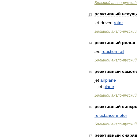
Большой
англо
-
русский
реактивный
несущ
13
jet
-
driven
rotor
Большой
англо
-
русский
реактивный
рельс
14
эл
.
reaction
rail
Большой
англо
-
русский
реактивный
самол
15
jet
airplane
jet
plane
Большой
англо
-
русский
реактивный
синхр
16
reluctance
motor
Большой
англо
-
русский
реактивный
снаря
17