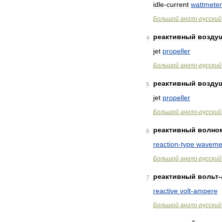
idle
-
current
wattmeter
Большой
англо
-
русский
реактивный
возду
4
jet
propeller
Большой
англо
-
русский
реактивный
возду
5
jet
propeller
Большой
англо
-
русский
реактивный
волно
6
reaction
-
type
waveme
Большой
англо
-
русский
реактивный
вольт
-
7
reactive
volt
-
ampere
Большой
англо
-
русский