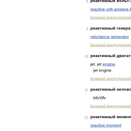
реактивный
вольт
-
8
reactive
volt
-
ampere
-
Большой
англо
-
русский
реактивный
генера
9
reluctance
generator
Большой
англо
-
русский
реактивный
двига
10
jet
,
jet
engine
jet
engine
Большой
англо
-
русский
реактивный
килов
11
kiloVAr
Большой
англо
-
русский
реактивный
момен
12
reactive
moment