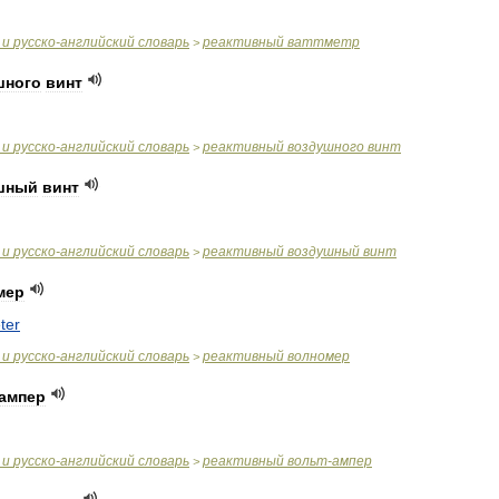
и
русско
-
английский
словарь
реактивный
ваттметр
>
шного
винт
и
русско
-
английский
словарь
реактивный
воздушного
винт
>
шный
винт
и
русско
-
английский
словарь
реактивный
воздушный
винт
>
мер
ter
и
русско
-
английский
словарь
реактивный
волномер
>
ампер
и
русско
-
английский
словарь
реактивный
вольт
-
ампер
>