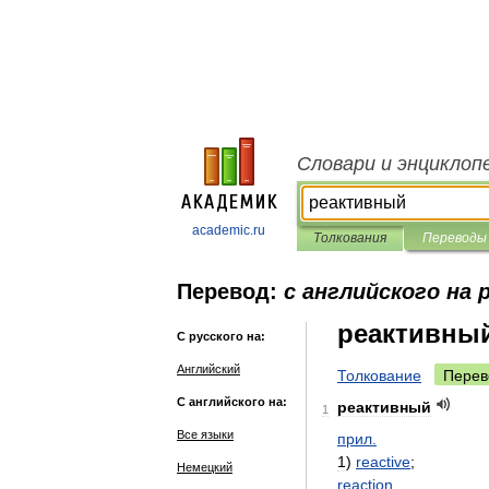
Словари и энциклоп
academic.ru
Толкования
Переводы
Перевод:
с английского на 
реактивны
С русского на:
Английский
Толкование
Перев
С английского на:
реактивный
1
Все языки
прил
.
1
)
reactive
;
Немецкий
reaction