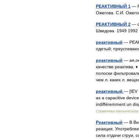
РЕАКТИВНЫЙ
1
—
Ожегова
.
С
.
И
.
Ожего
РЕАКТИВНЫЙ
2
—
Шведова
.
1949
1992
реактивный
—
РЕА
одетый
;
преуспева
реактивный
—
ая
,
о
качестве
реактива
.
♦
полоски
фильтровал
чем
л
.
каких
л
.
веще
реактивный
— [
IEV
as
a
capacitive
device
indifféremment
un
dis
Справочник
технического
Реактивный
—
В
Ви
реакция
.
Употребляе
сила
отдачи
струи
,
с