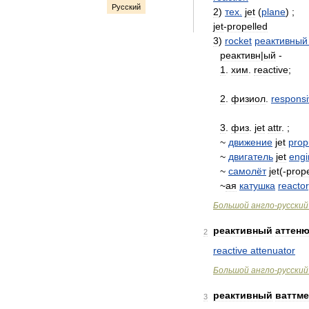
Русский
2
)
тех
.
jet
(
plane
) ;
jet
-
propelled
3
)
rocket
реактивный
реактивн
|
ый
-
1
.
хим
.
reactive
;
2
.
физиол
.
respons
3
.
физ
.
jet
attr
. ;
~
движение
jet
prop
~
двигатель
jet
engi
~
самолёт
jet
(-
prope
~
ая
катушка
reactor
Большой
англо
-
русский
реактивный
аттен
2
reactive
attenuator
Большой
англо
-
русский
реактивный
ваттме
3