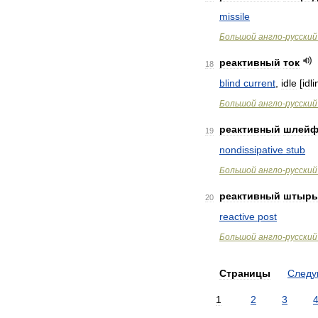
missile
Большой
англо
-
русский
реактивный
ток
18
blind
current
,
idle
[
idli
Большой
англо
-
русский
реактивный
шлей
19
nondissipative
stub
Большой
англо
-
русский
реактивный
штырь
20
reactive
post
Большой
англо
-
русский
Страницы
След
1
2
3