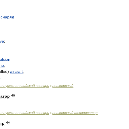
снаряд
ive
;
ulsion
;
ne
;
lled
)
aircraft
;
.
и
русско
-
английский
словарь
реактивный
>
юатор
и
русско
-
английский
словарь
реактивный
аттенюатор
>
тр