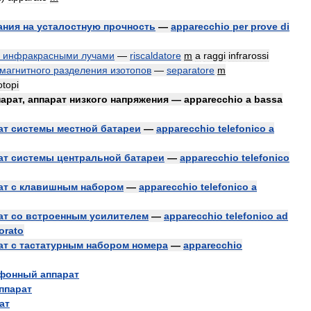
ания
на
усталостную
прочность
—
apparecchio
per
prove
di
инфракрасными
лучами
—
riscaldatore
m
a
raggi
infrarossi
магнитного
разделения
изотопов
—
separatore
m
otopi
парат
,
аппарат
низкого
напряжения
—
apparecchio
a
bassa
ат
системы
местной
батареи
—
apparecchio
telefonico
a
ат
системы
центральной
батареи
—
apparecchio
telefonico
ат
с
клавишным
набором
—
apparecchio
telefonico
a
ат
со
встроенным
усилителем
—
apparecchio
telefonico
ad
orato
ат
с
тастатурным
набором
номера
—
apparecchio
фонный
аппарат
ппарат
ат