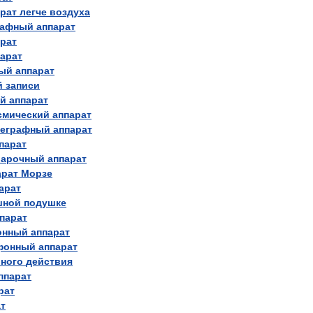
рат
легче
воздуха
рафный
аппарат
рат
арат
ый
аппарат
й
записи
ый
аппарат
смический
аппарат
леграфный
аппарат
парат
варочный
аппарат
арат
Морзе
арат
шной
подушке
парат
онный
аппарат
фонный
аппарат
ного
действия
ппарат
рат
т