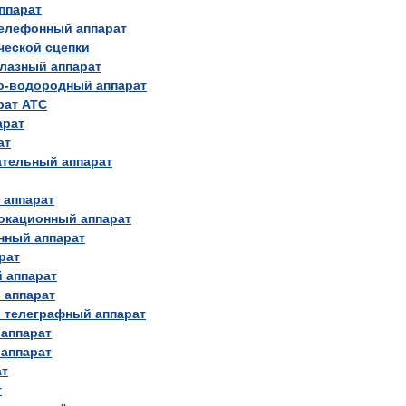
ппарат
елефонный
аппарат
ческой
сцепки
лазный
аппарат
о
-
водородный
аппарат
рат
АТС
арат
ат
ательный
аппарат
аппарат
окационный
аппарат
нный
аппарат
рат
й
аппарат
й
аппарат
й
телеграфный
аппарат
аппарат
аппарат
ат
т