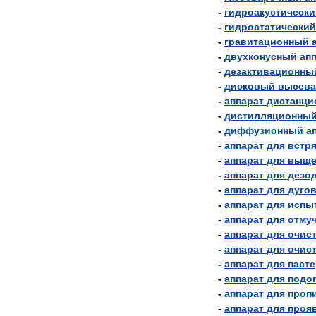
-
гидроакустически
-
гидростатический
-
гравитационный
-
двухконусный
ап
-
дезактивационны
-
дисковый
высев
-
аппарат
дистанци
-
дистилляционны
-
диффузионный
а
-
аппарат
для
встр
-
аппарат
для
выще
-
аппарат
для
дезо
-
аппарат
для
дуго
-
аппарат
для
испы
-
аппарат
для
отму
-
аппарат
для
очис
-
аппарат
для
очис
-
аппарат
для
паст
-
аппарат
для
подо
-
аппарат
для
проп
-
аппарат
для
проя