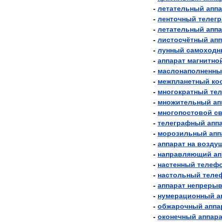
-
летательный
аппа
-
ленточный
телег
-
летательный
аппа
-
листосчётный
апп
-
лунный
самоходн
-
аппарат
магнитно
-
маслонаполненн
-
межпланетный
ко
-
многократный
те
-
множительный
ап
-
многопостовой
с
-
телеграфный
апп
-
морозильный
апп
-
аппарат
на
возду
-
направляющий
ап
-
настенный
телеф
-
настольный
теле
-
аппарат
непрерыв
-
нумерационный
а
-
обжарочный
аппа
-
оконечный
аппара