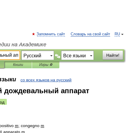
Запомнить сайт
Словарь на свой сайт
RU
едии на Академике
Найти!
Книги
Игры ⚽
 языки
со всех языков на русский
й дождевальный аппарат
од
positivo
m
;
congegno
m
я
)
apparato
m