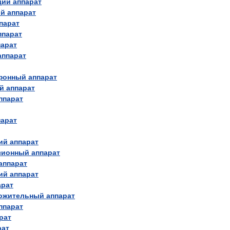
щий
аппарат
ый
аппарат
парат
ппарат
парат
аппарат
фонный
аппарат
й
аппарат
ппарат
парат
ий
аппарат
зионный
аппарат
аппарат
ий
аппарат
арат
ожительный
аппарат
ппарат
рат
рат