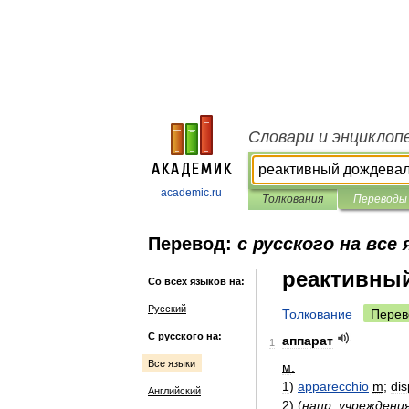
Словари и энциклоп
academic.ru
Толкования
Переводы
Перевод:
с русского на все
реактивны
Со всех языков на:
Русский
Толкование
Перев
С русского на:
аппарат
1
Все языки
м
.
1
)
apparecchio
m
;
dis
Английский
2
)
(
напр
.
учреждени