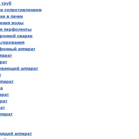
труб
ки
сопротивлением
дки
в
пачки
чения
воды
я
перфоленты
тронной
сварки
ьгирования
фонный
аппарат
парат
рат
евающий
аппарат
т
ппарат
ка
арат
рат
ат
ппарат
дящий
аппарат