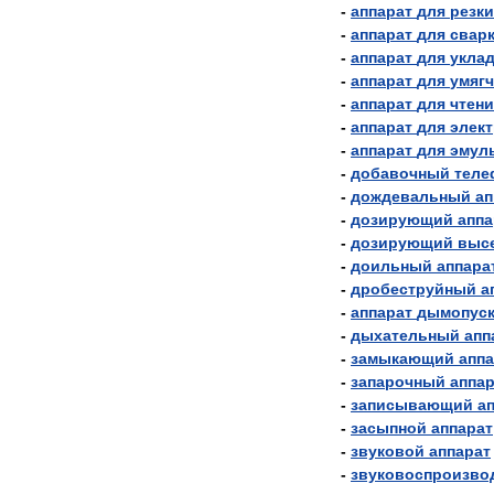
-
аппарат
для
резки
-
аппарат
для
свар
-
аппарат
для
укла
-
аппарат
для
умяг
-
аппарат
для
чтени
-
аппарат
для
элек
-
аппарат
для
эмул
-
добавочный
теле
-
дождевальный
ап
-
дозирующий
аппа
-
дозирующий
выс
-
доильный
аппара
-
дробеструйный
а
-
аппарат
дымопус
-
дыхательный
апп
-
замыкающий
аппа
-
запарочный
аппар
-
записывающий
а
-
засыпной
аппарат
-
звуковой
аппарат
-
звуковоспроизво