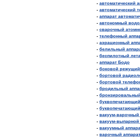
-
автоматический
а
-
автоматический
т
-
аппарат
автомати
-
автономный
водо
-
сварочный
атомн
-
телефонный
аппа
-
аэрационный
апп
-
белильный
аппар
-
беспилотный
лет
-
аппарат
Бодо
-
боковой
режущий
-
бортовой
радиол
-
бортовой
телефо
-
бродильный
аппа
-
бронзировальны
-
буквопечатающи
-
буквопечатающи
-
вакуум
-
варочный
-
вакуум
-
выпарной
-
вакуумный
аппар
-
варочный
аппара