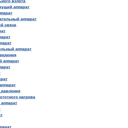
ьного
взлёта
жущий
аппарат
ппарат
ательный
аппарат
ей
связи
рат
парат
парат
ельный
аппарат
ведения
й
аппарат
парат
т
арат
аппарат
давления
стотного
нагрева
аппарат
т
ат
парат