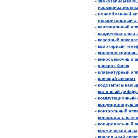
-
звукозаписываю
-
изомеризационн
-
ионообменный
ап
-
испарительный
а
-
кантовальный
ап
-
кардочесальный
-
кассовый
аппарат
-
квартирный
теле
-
кинопроекционны
-
киносъёмочный
а
-
аппарат
Киппа
-
клавиатурный
ап
-
клеящий
аппарат
-
кодозаписывающ
-
колонный
диффу
-
коммутационный
-
кондиционирующ
-
контрольный
апп
-
копировально
-
мн
-
копировальный
а
-
космический
аппа
-
красильный
аппа