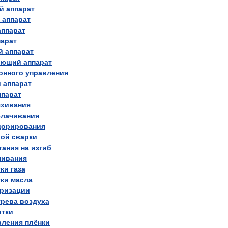
й
аппарат
аппарат
аппарат
парат
й
аппарат
ающий
аппарат
онного
управления
й
аппарат
ппарат
яхивания
лачивания
дорирования
вой
сварки
тания
на
изгиб
чивания
тки
газа
тки
масла
еризации
грева
воздуха
итки
вления
плёнки