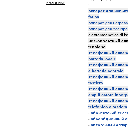
Итальянский
•
аппарат
для
испыт
fatica
аппарат
для
нагрева
аппарат
для
электро
elettromagnetico
di
is
низковольтный
ап
tensione
телефонный
аппар
batteria
locale
телефонный
аппар
a
batteria
centrale
телефонный
аппар
tastiera
телефонный
аппар
amplificatore
incorp
телефонный
аппар
telefonico
a
tastiera
-
абонентский
теле
-
абсорбционный
а
-
автогенный
аппар