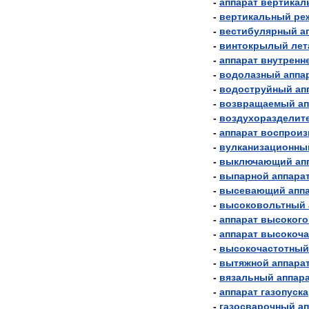
-
аппарат
вертикал
-
вертикальный
ре
-
вестибулярный
а
-
винтокрылый
лет
-
аппарат
внутренн
-
водолазный
аппа
-
водоструйный
ап
-
возвращаемый
ап
-
воздухоразделит
-
аппарат
воспроиз
-
вулканизационны
-
выключающий
ап
-
выпарной
аппара
-
высевающий
апп
-
высоковольтный
-
аппарат
высокого
-
аппарат
высокоча
-
высокочастотный
-
вытяжной
аппара
-
вязальный
аппар
-
аппарат
газопуска
-
газосварочный
ап