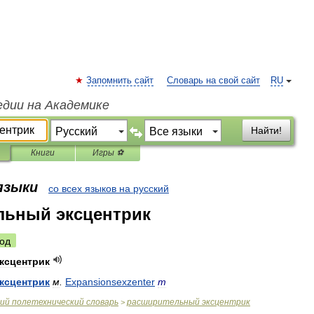
Запомнить сайт
Словарь на свой сайт
RU
едии на Академике
Найти!
Книги
Игры ⚽
 языки
со всех языков на русский
льный эксцентрик
од
ксцентрик
ксцентрик
м
.
Expansionsexzenter
m
ий
полетехнический
словарь
расширительный
эксцентрик
>