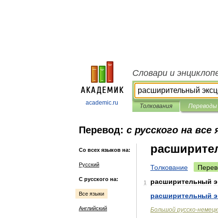
Словари и энциклоп
academic.ru
Толкования
Переводы
Перевод:
с русского на все
расширите
Со всех языков на:
Русский
Толкование
Перев
С русского на:
расширительный
э
1
Все языки
расширительный
э
Английский
Большой
русско
-
немецк