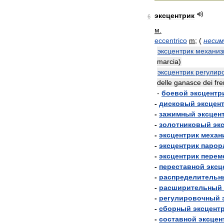
эксцентрик
6
м
.
eccentrico
m
;
(
неси
эксцентрик
механиз
marcia
)
эксцентрик
регулир
delle
ganasce
dei
fre
-
боевой
эксцентр
-
дисковый
эксцен
-
зажимный
эксцен
-
золотниковый
эк
-
эксцентрик
механ
-
эксцентрик
парор
-
эксцентрик
перем
-
переставной
эксц
-
распределительн
-
расширительный
-
регулировочный
-
сборный
эксцент
-
составной
эксцен