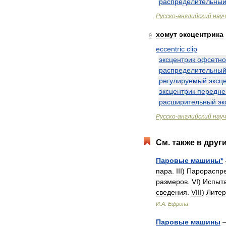
распределительны
Русско
-
английский
нау
хомут
эксцентрика
9
eccentric
clip
эксцентрик
офсетно
распределительны
регулируемый
эксц
эксцентрик
передне
расширительный
эк
Русско
-
английский
нау
См
.
также
в
друг
Паровые
машины
*
пара
.
III
)
Парораспр
размеров
.
VI
)
Испыт
сведения
.
VIII
)
Литер
И
.
А
.
Ефрона
Паровые
машины