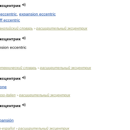
ксцентрик
eccentric
,
expansion
eccentric
ff
eccentric
английский
словарь
расширительный
эксцентрик
>
ксцентрик
nsion
eccentric
итехнический
словарь
расширительный
эксцентрик
>
ксцентрик
ione
sso
-
italien
расширительный
эксцентрик
>
ксцентрик
pansión
o
-
español
расширительный
эксцентрик
>