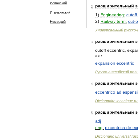
Испанский
расширительный
э
2
Итальянский
1
)
Engineering:
cutoff
2
)
Railway
term:
cut
-
o
Немецкий
Универсальный
русско
-
расширительный
э
3
cutoff
eccentric
,
expa
* * *
expansion
eccentric
Русско
-
английский
пол
расширительный
э
4
eccentrico
ad
espans
Dictionnaire
technique
ru
расширительный
э
5
adj
eng
.
excéntrica
de
ex
Diccionario
universal
rus