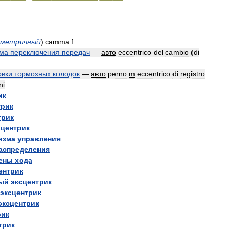
мметричный
)
camma
f
ма
переключения
передач
—
авто
eccentrico
del
cambio
(
di
овки
тормозных
колодок
—
авто
perno
m
eccentrico
di
registro
ni
ик
трик
трик
сцентрик
изма
управления
аспределения
ены
хода
ентрик
ый
эксцентрик
эксцентрик
эксцентрик
рик
трик