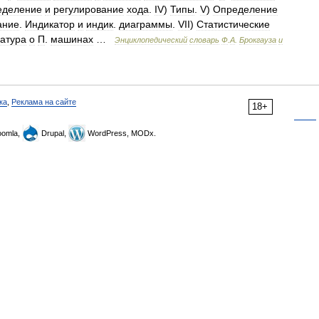
еделение
и
регулирование
хода
.
IV
)
Типы
.
V
)
Определение
ание
.
Индикатор
и
индик
.
диаграммы
.
VII
)
Статистические
атура
о
П
.
машинах
…
Энциклопедический
словарь
Ф
.
А
.
Брокгауза
и
ка
,
Реклама на сайте
18+
omla,
Drupal,
WordPress, MODx.