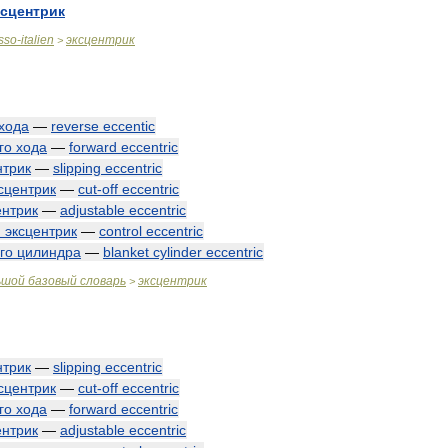
ксцентрик
sso
-
italien
эксцентрик
>
хода
—
reverse
eccentic
го
хода
—
forward
eccentric
нтрик
—
slipping
eccentric
сцентрик
—
cut
-
off
eccentric
ентрик
—
adjustable
eccentric
й
эксцентрик
—
control
eccentric
го
цилиндра
—
blanket
cylinder
eccentric
ьшой
базовый
словарь
эксцентрик
>
нтрик
—
slipping
eccentric
сцентрик
—
cut
-
off
eccentric
го
хода
—
forward
eccentric
ентрик
—
adjustable
eccentric