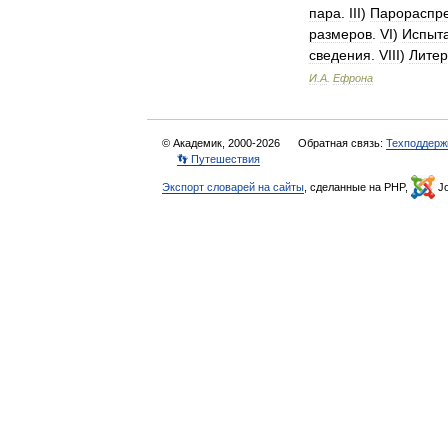
пара
.
III
)
Парораспр
размеров
.
VI
)
Испыт
сведения
.
VIII
)
Литер
И
.
А
.
Ефрона
© Академик, 2000-2026
Обратная связь:
Техподдерж
👣 Путешествия
Экспорт словарей на сайты
, сделанные на PHP,
Jo