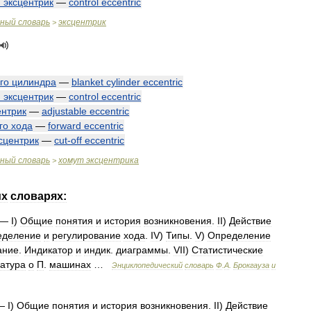
й
эксцентрик
—
control
eccentric
чный
словарь
эксцентрик
>
го
цилиндра
—
blanket
cylinder
eccentric
й
эксцентрик
—
control
eccentric
ентрик
—
adjustable
eccentric
го
хода
—
forward
eccentric
сцентрик
—
cut
-
off
eccentric
чный
словарь
хомут
эксцентрика
>
их
словарях:
—
I
)
Общие
понятия
и
история
возникновения
.
II
)
Действие
еделение
и
регулирование
хода
.
IV
)
Типы
.
V
)
Определение
ание
.
Индикатор
и
индик
.
диаграммы
.
VII
)
Статистические
атура
о
П
.
машинах
…
Энциклопедический
словарь
Ф
.
А
.
Брокгауза
и
—
I
)
Общие
понятия
и
история
возникновения
.
II
)
Действие