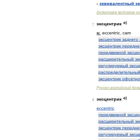
-
эквивалентный
э
Dictionnaire
technique
ru
эксцентрик
7
м
.
eccentric
,
cam
эксцентрик
заднего
эксцентрик
передне
передвижной
эксце
расширительный
эк
регулируемый
эксц
распределительны
эксцентрик
офсетно
Русско
-
английский
бол
эксцентрик
8
eccentric
передвижной
эксце
расширительный
эк
эксцентрик
передне
регулируемый
эксц