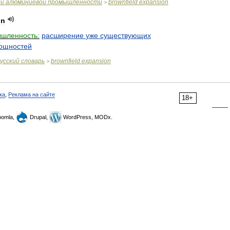
ий
алюминиевой
промышленности
brownfield
expansion
>
on
шленность:
расширение
уже
существующих
ощностей
усский
словарь
brownfield
expansion
>
ка
,
Реклама на сайте
18+
omla,
Drupal,
WordPress, MODx.