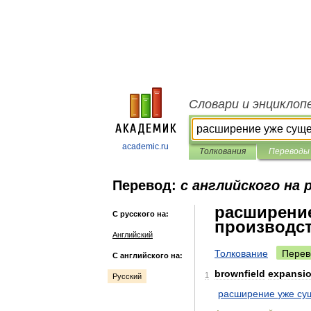
Словари и энциклоп
academic.ru
Толкования
Переводы
Перевод:
с английского на 
расширени
С русского на:
производс
Английский
Толкование
Перев
С английского на:
brownfield
expansi
1
Русский
расширение
уже
су