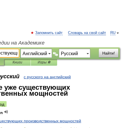
Запомнить сайт
Словарь на свой сайт
RU
едии на Академике
Найти!
Книги
Игры ⚽
русский
с русского на английский
е уже существующих
твенных мощностей
од
on
ществующих
производственных
мощностей