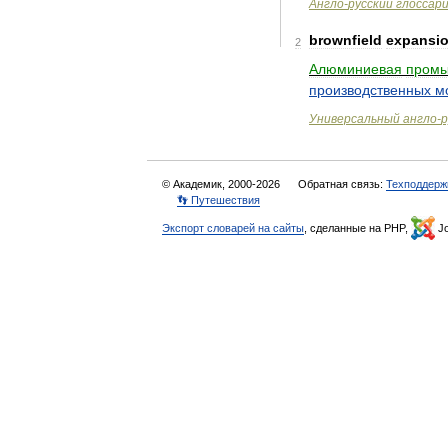
Англо
-
русский
глоссар
brownfield
expansi
2
Алюминиевая
промы
производственных
м
Универсальный
англо
-
р
© Академик, 2000-2026
Обратная связь:
Техподдерж
👣 Путешествия
Экспорт словарей на сайты
, сделанные на PHP,
Jo