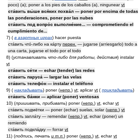
poco) (a); poner a los pies de los caballos (a), ningunear
vt
ста́вить вы́ше вся́ких похва́л — poner por encima de todas
las ponderaciones, poner por las nubes
ста́вить под вопро́с выполне́ние... — comprometiendo el
cumplimiento de...
7)
(
в азартных играх
)
hacer puesta
ста́вить что́-либо на ка́рту
перен.
— jugarse (arriesgarlo) todo a
una carta, jugarse el todo por el todo
8)
(
устанавливать что-либо для работы, действия
)
instalar
vt
ста́вить се́ти — echar (tender) las redes
ста́вить паруса́ — largar las velas
ста́вить телефо́н — instalar el teléfono
9)
(
накладывать
)
poner
(
непр.
)
vt
; aplicar
vt
(
прикладывать
)
ста́вить ба́нки — aplicar (poner) ventosas
10)
(
пришивать, прибивать
)
poner
(
непр.
)
vt
, echar
vt
ста́вить подмётки — poner (echar) suelas, solar
(
непр.
)
vt
ста́вить запла́ту — remendar
(
непр.
)
vt
, echar (poner) un
remiendo
ста́вить подкла́дку — forrar
vt
11)
(
подпись, печать
и т.п.
)
poner
(
непр.
)
vt
, echar
vt