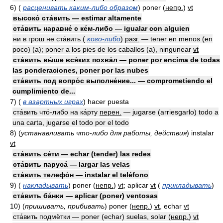
6)
(
расценивать каким-либо образом
)
poner
(
непр.
)
vt
высоко́ ста́вить — estimar altamente
ста́вить наравне́ с ке́м-либо — igualar con alguien
ни в грош не ста́вить (
кого-либо
)
разг.
— tener en menos (en
poco) (a); poner a los pies de los caballos (a), ningunear
vt
ста́вить вы́ше вся́ких похва́л — poner por encima de todas
las ponderaciones, poner por las nubes
ста́вить под вопро́с выполне́ние... — comprometiendo el
cumplimiento de...
7)
(
в азартных играх
)
hacer puesta
ста́вить что́-либо на ка́рту
перен.
— jugarse (arriesgarlo) todo a
una carta, jugarse el todo por el todo
8)
(
устанавливать что-либо для работы, действия
)
instalar
vt
ста́вить се́ти — echar (tender) las redes
ста́вить паруса́ — largar las velas
ста́вить телефо́н — instalar el teléfono
9)
(
накладывать
)
poner
(
непр.
)
vt
; aplicar
vt
(
прикладывать
)
ста́вить ба́нки — aplicar (poner) ventosas
10)
(
пришивать, прибивать
)
poner
(
непр.
)
vt
, echar
vt
ста́вить подмётки — poner (echar) suelas, solar
(
непр.
)
vt