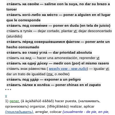
ста́вить на своём — salirse con la suya, no dar su brazo a
torcer
ста́вить кого́-либо на ме́сто — poner a alguien en el lugar
que le corresponde
ста́вить под сомне́ние — poner en duda (en tela de juicio)
ста́вить в тупи́к — dejar cortado, plantar
vt
; dejar desconcertado
(aturdido)
ста́вить пе́ред соверши́вшимся фа́ктом — poner ante un
hecho consumado
ста́вить во главу́ угла́ — dar prioridad absoluta
ста́вить на вид — hacer una amonestación, reprender
vt
ста́вить на одну́ до́ску — medir con (por) el mismo rasero
ста́вить знак ра́венства (
между кем - чем-либо
) — igualar
vt
;
dar un trato de igualdad
(
тк.
о людях
)
ста́вить под уда́р — exponer a un peligro
ста́вить па́лки в колёса — poner chinas en el zapato
* * *
v
1)
gener.
(â àçàðáñúõ èãðàõ) hacer puesta, (налаживать,
организовать) organizar, (ïðîèçâîäèáü) realizar, aplicar
(прикладывать)
, arreglar, colocar
(usualmente - de pie, en pie,