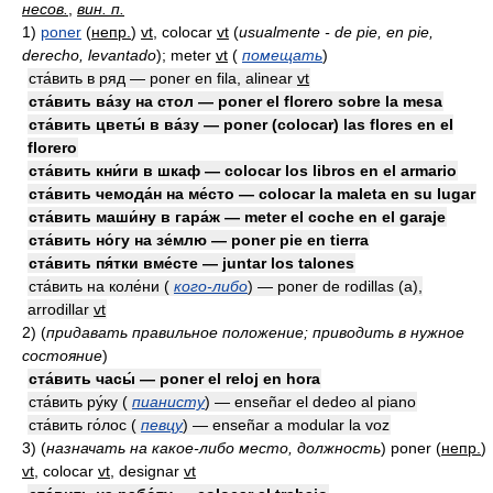
несов.
,
вин. п.
1)
poner
(
непр.
)
vt
, colocar
vt
(
usualmente - de pie, en pie,
derecho, levantado
)
; meter
vt
(
помещать
)
ста́вить в ряд — poner en fila, alinear
vt
ста́вить ва́зу на стол — poner el florero sobre la mesa
ста́вить цветы́ в ва́зу — poner (colocar) las flores en el
florero
ста́вить кни́ги в шкаф — colocar los libros en el armario
ста́вить чемода́н на ме́сто — colocar la maleta en su lugar
ста́вить маши́ну в гара́ж — meter el coche en el garaje
ста́вить но́гу на зе́млю — poner pie en tierra
ста́вить пя́тки вме́сте — juntar los talones
ста́вить на коле́ни (
кого-либо
) — poner de rodillas (a),
arrodillar
vt
2)
(
придавать правильное положение; приводить в нужное
состояние
)
ста́вить часы́ — poner el reloj en hora
ста́вить ру́ку (
пианисту
) — enseñar el dedeo al piano
ста́вить го́лос (
певцу
) — enseñar a modular la voz
3)
(
назначать на какое-либо место, должность
)
poner
(
непр.
)
vt
, colocar
vt
, designar
vt