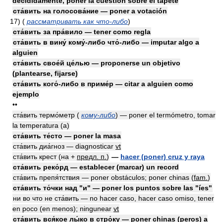
decididamente, poner la cuestión sobre el tapete
ста́вить на голосова́ние — poner a votación
17)
(
рассматривать как что-либо
)
ста́вить за пра́вило — tener como regla
ста́вить в вину́ кому́-либо что́-либо — imputar algo a
alguien
ста́вить свое́й це́лью — proponerse un objetivo
(plantearse, fijarse)
ста́вить кого́-либо в приме́р — citar a alguien como
ejemplo
••
ста́вить термо́метр (
кому-либо
) — poner el termómetro, tomar
la temperatura (a)
ста́вить те́сто — poner la masa
ста́вить диа́гноз — diagnosticar
vt
ста́вить крест (на +
предл. п.
)
—
hacer (poner) cruz y raya
ста́вить реко́рд — establecer (marcar) un record
ста́вить препя́тствия — poner obstáculos; poner chinas
(
fam.
)
ста́вить то́чки над "и" — poner los puntos sobre las "íes"
ни во что не ста́вить — no hacer caso, hacer caso omiso, tener
en poco (en menos); ningunear
vt
ста́вить вся́кое лы́ко в стро́ку — poner chinas (peros) a