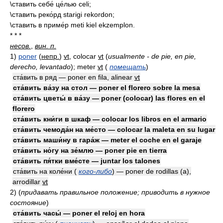
\ставить себе́ це́лью celi;
\ставить реко́рд starigi rekordon;
\ставить в приме́р meti kiel ekzemplon.
* * *
несов.
,
вин. п.
1)
poner
(
непр.
)
vt
, colocar
vt
(
usualmente - de pie, en pie,
derecho, levantado
)
; meter
vt
(
помещать
)
ста́вить в ряд — poner en fila, alinear
vt
ста́вить ва́зу на стол — poner el florero sobre la mesa
ста́вить цветы́ в ва́зу — poner (colocar) las flores en el
florero
ста́вить кни́ги в шкаф — colocar los libros en el armario
ста́вить чемода́н на ме́сто — colocar la maleta en su lugar
ста́вить маши́ну в гара́ж — meter el coche en el garaje
ста́вить но́гу на зе́млю — poner pie en tierra
ста́вить пя́тки вме́сте — juntar los talones
ста́вить на коле́ни (
кого-либо
) — poner de rodillas (a),
arrodillar
vt
2)
(
придавать правильное положение; приводить в нужное
состояние
)
ста́вить часы́ — poner el reloj en hora