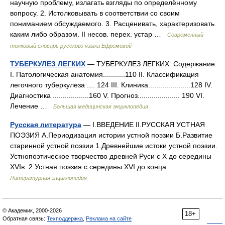
научную проблему, излагать взгляды по определённому
вопросу. 2. Истолковывать в соответствии со своим
пониманием обсуждаемого. 3. Расценивать, характеризовать
каким либо образом. II несов. перех. устар …
Современный
толковый словарь русского языка Ефремовой
ТУБЕРКУЛЕЗ ЛЕГКИХ
— ТУБЕРКУЛЕЗ ЛЕГКИХ. Содержание:
I. Патологическая анатомия...........110 II. Классификация
легочного туберкулеза .... 124 III. Клиника.....................128 IV.
Диагностика ..................160 V. Прогноз..................... 190 VІ.
Лечение …
Большая медицинская энциклопедия
Русская литература
— I.ВВЕДЕНИЕ II.РУССКАЯ УСТНАЯ
ПОЭЗИЯ А.Периодизация истории устной поэзии Б.Развитие
старинной устной поэзии 1.Древнейшие истоки устной поэзии.
Устнопоэтическое творчество древней Руси с X до середины
XVIв. 2.Устная поэзия с середины XVI до конца… …
Литературная энциклопедия
© Академик, 2000-2026
18+
Обратная связь:
Техподдержка
,
Реклама на сайте