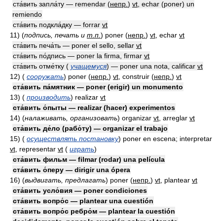
ста́вить запла́ту — remendar
(
непр.
)
vt
, echar (poner) un
remiendo
ста́вить подкла́дку — forrar
vt
11)
(
подпись, печать и
т.п.
)
poner
(
непр.
)
vt
, echar
vt
ста́вить печа́ть — poner el sello, sellar
vt
ста́вить по́дпись — poner la firma, firmar
vt
ста́вить отме́тку (
учащемуся
) — poner una nota, calificar
vt
12)
(
сооружать
)
poner
(
непр.
)
vt
, construir
(
непр.
)
vt
ста́вить па́мятник — poner (erigir) un monumento
13)
(
производить
)
realizar
vt
ста́вить о́пыты — realizar (hacer) experimentos
14)
(
налаживать, организовать
)
organizar
vt
, arreglar
vt
ста́вить де́ло (рабо́ту) — organizar el trabajo
15)
(
осуществлять постановку
)
poner en escena; interpretar
vt
, representar
vt
(
играть
)
ста́вить фильм — filmar (rodar) una película
ста́вить о́перу — dirigir una ópera
16)
(
выдвигать, предлагать
)
poner
(
непр.
)
vt
, plantear
vt
ста́вить усло́вия — poner condiciones
ста́вить вопро́с — plantear una cuestión
ста́вить вопро́с ребро́м — plantear la cuestión