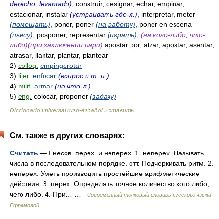
derecho, levantado)
, construir, designar, echar, empinar,
estacionar, instalar
(устраивать где-л.)
, interpretar, meter
(помещать)
, poner, poner
(на работу)
, poner en escena
(пьесу)
, posponer, representar
(играть)
,
(на кого-либо, что-
либо)(при заключении пари)
apostar por, alzar, apostar, asentar,
atrasar, llantar, plantar, plantear
2)
colloq.
empingorotar
3)
liter.
enfocar
(вопрос и т. п.)
4)
milit.
armar
(на что-л.)
5)
eng.
colocar, proponer
(задачу)
Diccionario universal ruso-español
ставить
>
См. также в других словарях:
Считать
— I несов. перех. и неперех. 1. неперех. Называть
числа в последовательном порядке. отт. Подчеркивать ритм. 2.
неперех. Уметь производить простейшие арифметические
действия. 3. перех. Определять точное количество кого либо,
чего либо. 4. При… …
Современный толковый словарь русского языка
Ефремовой