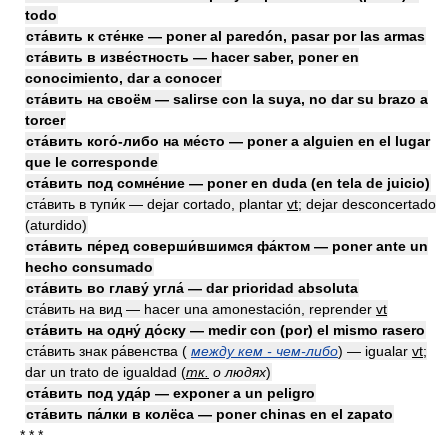
todo
ста́вить к сте́нке — poner al paredón, pasar por las armas
ста́вить в изве́стность — hacer saber, poner en
conocimiento, dar a conocer
ста́вить на своём — salirse con la suya, no dar su brazo a
torcer
ста́вить кого́-либо на ме́сто — poner a alguien en el lugar
que le corresponde
ста́вить под сомне́ние — poner en duda (en tela de juicio)
ста́вить в тупи́к — dejar cortado, plantar
vt
; dejar desconcertado
(aturdido)
ста́вить пе́ред соверши́вшимся фа́ктом — poner ante un
hecho consumado
ста́вить во главу́ угла́ — dar prioridad absoluta
ста́вить на вид — hacer una amonestación, reprender
vt
ста́вить на одну́ до́ску — medir con (por) el mismo rasero
ста́вить знак ра́венства (
между кем - чем-либо
) — igualar
vt
;
dar un trato de igualdad
(
тк.
о людях
)
ста́вить под уда́р — exponer a un peligro
ста́вить па́лки в колёса — poner chinas en el zapato
* * *