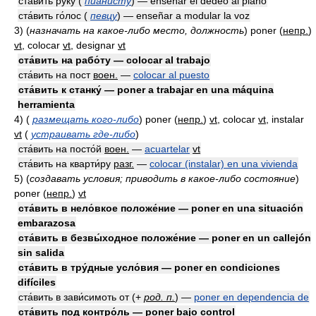
ста́вить ру́ку (
пианисту
) — enseñar el dedeo al piano
ста́вить го́лос (
певцу
) — enseñar a modular la voz
3)
(
назначать на какое-либо место, должность
)
poner
(
непр.
)
vt
, colocar
vt
, designar
vt
ста́вить на рабо́ту — colocar al trabajo
ста́вить на пост
воен.
—
colocar al puesto
ста́вить к станку́ — poner a trabajar en una máquina
herramienta
4)
(
размещать кого-либо
)
poner
(
непр.
)
vt
, colocar
vt
, instalar
vt
(
устраивать где-либо
)
ста́вить на посто́й
воен.
—
acuartelar
vt
ста́вить на кварти́ру
разг.
—
colocar (instalar) en una vivienda
5)
(
создавать условия; приводить в какое-либо состояние
)
poner
(
непр.
)
vt
ста́вить в нело́вкое положе́ние — poner en una situación
embarazosa
ста́вить в безвы́ходное положе́ние — poner en un callejón
sin salida
ста́вить в тру́дные усло́вия — poner en condiciones
difíciles
ста́вить в зави́симоть от
(
+
род. п.
)
—
poner en dependencia de
ста́вить под контро́ль — poner bajo control