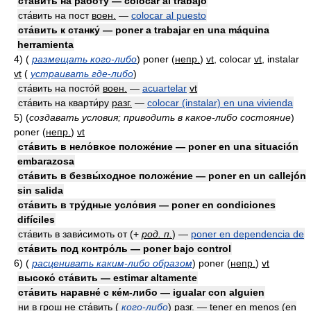
ста́вить на рабо́ту — colocar al trabajo
ста́вить на пост
воен.
—
colocar al puesto
ста́вить к станку́ — poner a trabajar en una máquina
herramienta
4)
(
размещать кого-либо
)
poner
(
непр.
)
vt
, colocar
vt
, instalar
vt
(
устраивать где-либо
)
ста́вить на посто́й
воен.
—
acuartelar
vt
ста́вить на кварти́ру
разг.
—
colocar (instalar) en una vivienda
5)
(
создавать условия; приводить в какое-либо состояние
)
poner
(
непр.
)
vt
ста́вить в нело́вкое положе́ние — poner en una situación
embarazosa
ста́вить в безвы́ходное положе́ние — poner en un callejón
sin salida
ста́вить в тру́дные усло́вия — poner en condiciones
difíciles
ста́вить в зави́симоть от
(
+
род. п.
)
—
poner en dependencia de
ста́вить под контро́ль — poner bajo control
6)
(
расценивать каким-либо образом
)
poner
(
непр.
)
vt
высоко́ ста́вить — estimar altamente
ста́вить наравне́ с ке́м-либо — igualar con alguien
ни в грош не ста́вить (
кого-либо
)
разг.
— tener en menos (en