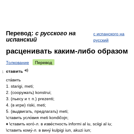
Перевод:
с русского на
с испанского на
испанский
русский
расценивать каким-либо образом
Толкование
Перевод
ставить
1
ста́вить
1. starigi, meti;
2. (сооружать) konstrui;
3. (пьесу и т. п.) prezenti;
4. (в игре) riski, meti;
5. (выдвигать, предлагать) meti;
\ставить усло́вия meti kondiĉojn;
♦ \ставить кого́-л. в изве́стность informi al iu, sciigi al iu;
\ставить кому́-л. в вину́ kulpigi iun, akuzi iun;