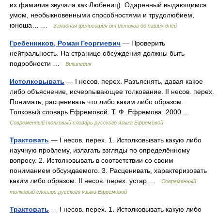
их фамилия звучала как Любениц). Одаренный выдающимся
умом, необыкновенными способностями и трудолюбием,
юноша… …
Западная философия от истоков до наших дней
Гребенников, Роман Георгиевич
— Проверить
нейтральность. На странице обсуждения должны быть
подробности …
Википедия
Истолковывать
— I несов. перех. Разъяснять, давая какое
либо объяснение, исчерпывающее толкование. II несов. перех.
Понимать, расценивать что либо каким либо образом.
Толковый словарь Ефремовой. Т. Ф. Ефремова. 2000 …
Современный толковый словарь русского языка Ефремовой
Трактовать
— I несов. перех. 1. Истолковывать какую либо
научную проблему, излагать взгляды по определённому
вопросу. 2. Истолковывать в соответствии со своим
пониманием обсуждаемого. 3. Расценивать, характеризовать
каким либо образом. II несов. перех. устар …
Современный
толковый словарь русского языка Ефремовой
Трактовать
— I несов. перех. 1. Истолковывать какую либо