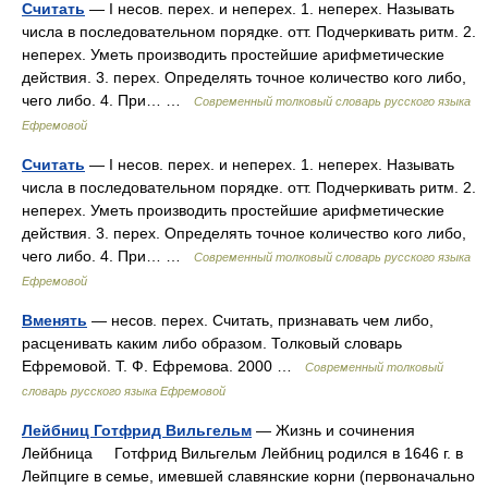
Считать
— I несов. перех. и неперех. 1. неперех. Называть
числа в последовательном порядке. отт. Подчеркивать ритм. 2.
неперех. Уметь производить простейшие арифметические
действия. 3. перех. Определять точное количество кого либо,
чего либо. 4. При… …
Современный толковый словарь русского языка
Ефремовой
Считать
— I несов. перех. и неперех. 1. неперех. Называть
числа в последовательном порядке. отт. Подчеркивать ритм. 2.
неперех. Уметь производить простейшие арифметические
действия. 3. перех. Определять точное количество кого либо,
чего либо. 4. При… …
Современный толковый словарь русского языка
Ефремовой
Вменять
— несов. перех. Считать, признавать чем либо,
расценивать каким либо образом. Толковый словарь
Ефремовой. Т. Ф. Ефремова. 2000 …
Современный толковый
словарь русского языка Ефремовой
Лейбниц Готфрид Вильгельм
— Жизнь и сочинения
Лейбница Готфрид Вильгельм Лейбниц родился в 1646 г. в
Лейпциге в семье, имевшей славянские корни (первоначально