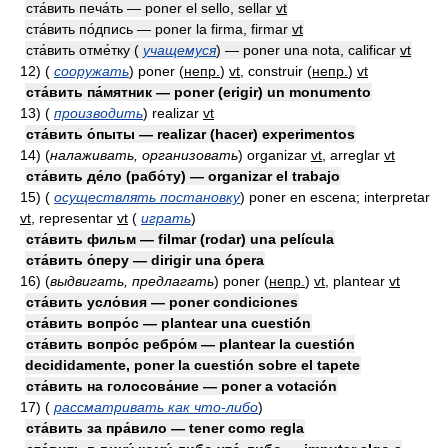
ста́вить печа́ть — poner el sello, sellar
vt
ста́вить по́дпись — poner la firma, firmar
vt
ста́вить отме́тку (
учащемуся
) — poner una nota, calificar
vt
12)
(
сооружать
)
poner
(
непр.
)
vt
, construir
(
непр.
)
vt
ста́вить па́мятник — poner (erigir) un monumento
13)
(
производить
)
realizar
vt
ста́вить о́пыты — realizar (hacer) experimentos
14)
(
налаживать, организовать
)
organizar
vt
, arreglar
vt
ста́вить де́ло (рабо́ту) — organizar el trabajo
15)
(
осуществлять постановку
)
poner en escena; interpretar
vt
, representar
vt
(
играть
)
ста́вить фильм — filmar (rodar) una película
ста́вить о́перу — dirigir una ópera
16)
(
выдвигать, предлагать
)
poner
(
непр.
)
vt
, plantear
vt
ста́вить усло́вия — poner condiciones
ста́вить вопро́с — plantear una cuestión
ста́вить вопро́с ребро́м — plantear la cuestión
decididamente, poner la cuestión sobre el tapete
ста́вить на голосова́ние — poner a votación
17)
(
рассматривать как что-либо
)
ста́вить за пра́вило — tener como regla