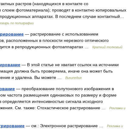
тактных
растров
(
находящихся
в
контакте
со
м
слоем
фотоматериала
);
проводят
в
контактно
копировальных
продукционных
аппаратах
.
В
последнем
случае
контактный
…
ловарь
по
полиграфии
трирование
—
растрирование
с
использованием
ов
,
расположенных
в
плоскости
нерезкого
оптического
дится
в
репродукционных
фотоаппаратах
…
Краткий
толковый
ирование
—
В
этой
статье
не
хватает
ссылок
на
источники
мация
должна
быть
проверяема
,
иначе
она
может
быть
нение
и
удалена
.
Вы
можете
…
Википедия
ование
—
преобразование
полутонового
изображения
в
ром
частота
размещения
одинаковых
по
размеру
и
форме
в
определяется
интенсивностью
сигнала
исходного
ажения
.
См
.
также:
Стохастическое
растрирование
…
Реклама
и
трирование
—
см
.
:
Электронное
растрирование
…
Реклама
и