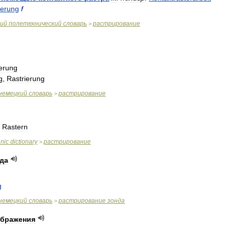
terung
f
ий
полетехнический
словарь
растрирование
>
erung
g
,
Rastrierung
немецкий
словарь
растрирование
>
,
Rastern
hnic
dictionary
растрирование
>
да
g
немецкий
словарь
растрирование
зонда
>
ображения