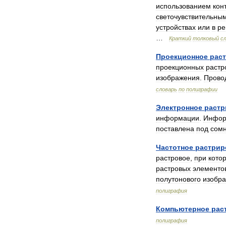
использованием
кон
светочувствительны
устройствах
или
в
ре
…
Краткий
толковый
с
Проекционное
рас
проекционных
растр
изображения
.
Прово
словарь
по
полиграфии
Электронное
растр
информации
.
Инфор
поставлена
под
сом
Частотное
растрир
растровое
,
при
кото
растровых
элементо
полутонового
изобр
полиграфия
Компьютерное
рас
полиграфия