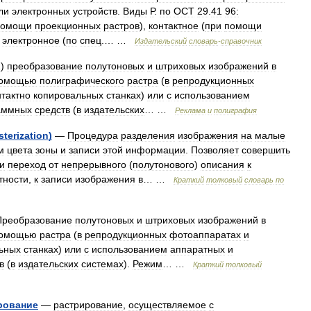
ли
электронных
устройств
.
Виды
Р
.
по
ОСТ
29
.
41
96:
помощи
проекционных
растров
),
контактное
(
при
помощи
,
электронное
(
по
спец
.… …
Издательский
словарь
-
справочник
1
)
преобразование
полутоновых
и
штриховых
изображений
в
омощью
полиграфического
растра
(
в
репродукционных
нтактно
копировальных
станках
)
или
с
использованием
аммных
средств
(
в
издательских
… …
Реклама
и
полиграфия
sterization
)
—
Процедура
разделения
изображения
на
малые
м
цвета
зоны
и
записи
этой
информации
.
Позволяет
совершить
и
переход
от
непрерывного
(
полутонового
)
описания
к
тности
,
к
записи
изображения
в
… …
Краткий
толковый
словарь
по
Преобразование
полутоновых
и
штриховых
изображений
в
омощью
растра
(
в
репродукционных
фотоаппаратах
и
ьных
станках
)
или
с
использованием
аппаратных
и
в
(
в
издательских
системах
).
Режим
… …
Краткий
толковый
рование
—
растрирование
,
осуществляемое
с