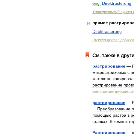
eng
.
Direktrasterung
Универсальный
русско
-
прямое
растриров
14
Direktrasterung
Russian
-
german
polytec
См
.
также
в
друг
растрирование
—
микроштриховые
с
п
контактно
копировал
растрирование
пров
технического
переводчик
растрирование
—
Преобразование
п
помощью
растра
в
р
станках
.
В
компьюте
Растрирование
—