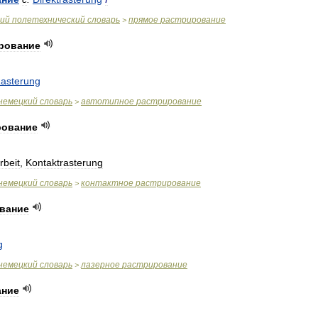
ий
полетехнический
словарь
прямое
растрирование
>
рование
asterung
немецкий
словарь
автотипное
растрирование
>
рование
rbeit
,
Kontaktrasterung
немецкий
словарь
контактное
растрирование
>
вание
g
немецкий
словарь
лазерное
растрирование
>
ание