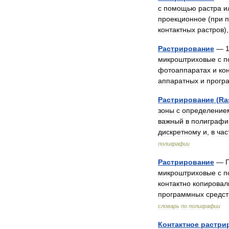
с
помощью
растра
и
проекционное
(
при
контактных
растров
)
Растрирование
—
микроштриховые
с
п
фотоаппаратах
и
ко
аппаратных
и
прогр
Растрирование
(
Ra
зоны
с
определение
важный
в
полиграфи
дискретному
и
,
в
час
полиграфии
Растрирование
—
микроштриховые
с
п
контактно
копировал
программных
средст
словарь
по
полиграфии
Контактное
растри