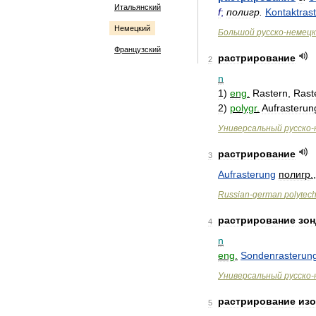
Итальянский
f
;
полигр
.
Kontaktras
Немецкий
Большой
русско
-
немецк
Французский
растрирование
2
n
1
)
eng
.
Rastern
,
Rast
2
)
polygr
.
Aufrasterun
Универсальный
русско
-
растрирование
3
Aufrasterung
полигр
.
Russian
-
german
polytec
растрирование
зон
4
n
eng
.
Sondenrasterun
Универсальный
русско
-
растрирование
из
5