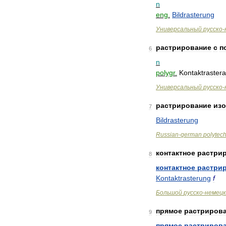
n
eng
.
Bildrasterung
Универсальный
русско
-
растрирование
с
п
6
n
polygr
.
Kontaktrastera
Универсальный
русско
-
растрирование
из
7
Bildrasterung
Russian
-
german
polytec
контактное
растри
8
контактное
растри
Kontaktrasterung
f
Большой
русско
-
немецк
прямое
растриров
9
прямое
растриров