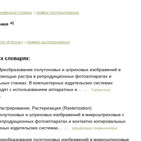
немецкий
словарь
прямое
растрирование
>
ание
hnic
dictionary
прямое
растрирование
>
их
словарях:
Преобразование
полутоновых
и
штриховых
изображений
в
омощью
растра
в
репродукционных
фотоаппаратах
и
ьных
станках
.
В
компьютерных
издательских
системах
одят
с
использованием
аппаратных
и
… …
Справочник
а
Растрирование
,
Растеризация
(
Rasterization
)
олутоновых
и
штриховых
изображений
в
микроштриховые
с
епродукционных
фотоаппаратах
и
контактно
копировальных
рных
издательских
системах
… …
Шрифтовая
терминология
преобразование
полутоновых
изображений
в
микроштриховые