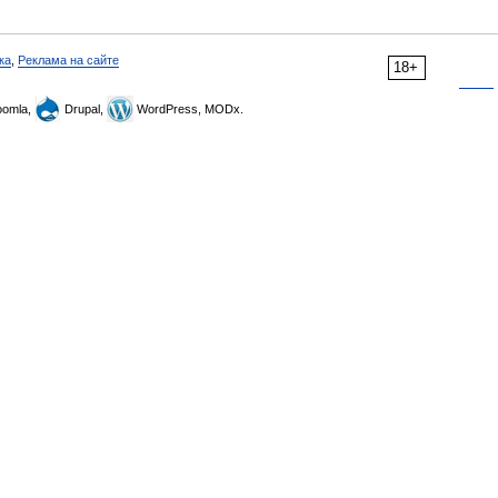
ка
,
Реклама на сайте
18+
omla,
Drupal,
WordPress, MODx.