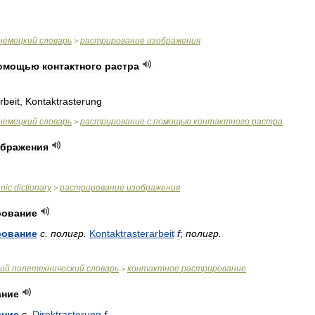
немецкий
словарь
растрирование
изображения
>
омощью
контактного
растра
rbeit
,
Kontaktrasterung
немецкий
словарь
растрирование
с
помощью
контактного
растра
>
ображения
hnic
dictionary
растрирование
изображения
>
рование
рование
с
.
полигр
.
Kontaktrasterarbeit
f
;
полигр
.
ий
полетехнический
словарь
контактное
растрирование
>
ание
ание
с
.
Direktrasterung
f