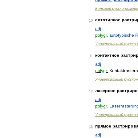
Большой
русско
-
немецк
автотипное
растри
10
adj
polygr
.
autotypische
R
Универсальный
русско
-
контактное
растри
11
adj
polygr
.
Kontaktrastera
Универсальный
русско
-
лазерное
растриро
12
adj
polygr
.
Laserrasterun
Универсальный
русско
-
прямое
растриров
13
adj