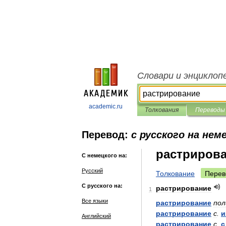
Словари и энциклоп
academic.ru
Толкования
Переводы
Перевод:
с русского на нем
растриров
С немецкого на:
Русский
Толкование
Перев
С русского на:
растрирование
1
Все языки
растрирование
пол
растрирование
с
.
и
Английский
растрирование
с
.
с