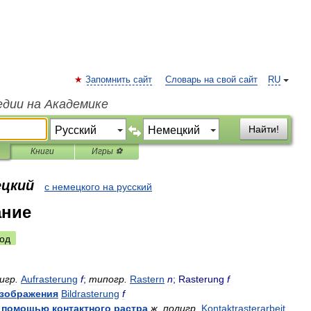
Запомнить сайт
Словарь на свой сайт
RU
едии на Академике
Найти!
Книги
Игры ⚽
ецкий
с немецкого на русский
ание
од
игр
.
Aufrasterung
f
;
типогр
.
Rastern
n
;
Rasterung
f
зображения
Bildrasterung
f
помощью
контактного
растра
ж
.
полигр
.
Kontaktrasterarbeit