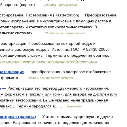
ий
черного
(
серого
) …
Реклама
и
полиграфия
стрирование
,
Растеризация
(
Rasterization
)
Преобразование
ховых
изображений
в
микроштриховые
с
помощью
растра
в
тоаппаратах
и
контактно
копировальных
станках
.
В
ельских
системах
… …
Шрифтовая
терминология
растеризация:
Преобразование
векторной
модели
анных
в
растровую
модель
.
Источник:
ГОСТ
Р
52438
2005:
ормационные
системы
.
Термины
и
определения
оригинал
ь
-
справочник
терминов
нормативно
-
технической
документации
астеризация
—
преобразование
в
растровое
изображение
формата
…
Словарь
электронного
бизнеса
р
—
Растеризация
это
перевод
двухмерного
изображения
,
ым
форматом
в
пиксели
или
точки
,
для
вывода
на
дисплей
или
братный
векторизации
.
Выше
указано
ныне
традиционная
Однако
…
Термин
зародился
в
… …
Википедия
ютерная
графика
)
—
У
этого
термина
существуют
и
другие
шение
.
Разрешение
величина
,
определяющая
количество