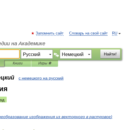
Запомнить сайт
Словарь на свой сайт
RU
едии на Академике
Найти!
Книги
Игры ⚽
ецкий
с немецкого на русский
ия
од
реобразование
изображения
из
векторного
в
растровое
)