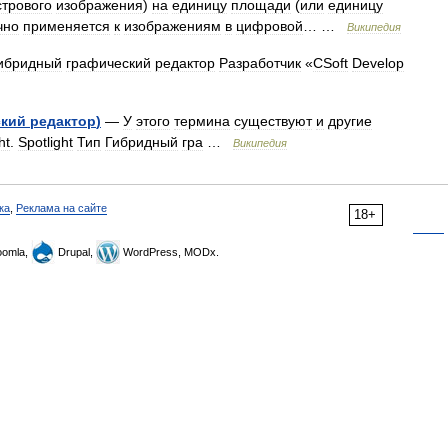
стрового
изображения
)
на
единицу
площади
(
или
единицу
чно
применяется
к
изображениям
в
цифровой
… …
Википедия
ибридный
графический
редактор
Разработчик
«
CSoft
Develop
ский
редактор
)
—
У
этого
термина
существуют
и
другие
ht
.
Spotlight
Тип
Гибридный
гра
…
Википедия
ка
,
Реклама на сайте
18+
omla,
Drupal,
WordPress, MODx.