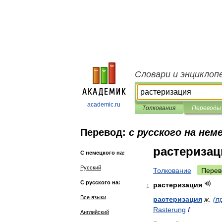
Словари и энциклоп
academic.ru
Толкования
Переводы
Перевод:
с русского на нем
растеризац
С немецкого на:
Русский
Толкование
Перев
С русского на:
растеризация
1
Все языки
растеризация
ж
.
(
п
Rasterung
f
Английский