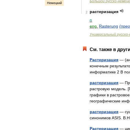
Большой
русско
-
немецк
Немецкий
растеризация
2
n
eng
.
Rasterung
(
прео
Универсальный
русско
-
См
.
также
в
друг
Растеризация
— (
а
конечным
результат
информатике
2
В
по
растеризация
—
Пр
растровую
модель
. [
графики
в
растровое
географические
инф
растеризация
—
су
синонимов
ASIS
.
В
.
Н
Растеризация
—
ци