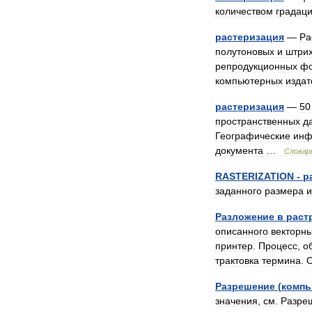
количеством
градац
растеризация
—
Ра
полутоновых
и
штри
репродукционных
фо
компьютерных
издат
растеризация
—
50
пространственных
д
Географические
инф
документа
…
Словар
RASTERIZATION
-
р
заданного
размера
и
Разложение
в
раст
описанного
векторн
принтер
.
Процесс
,
о
трактовка
термина
.
Разрешение
(
компь
значения
,
см
.
Разре