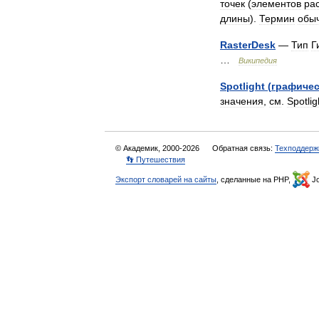
точек
(
элементов
ра
длины
).
Термин
обы
RasterDesk
—
Тип
Г
…
Википедия
Spotlight
(
графиче
значения
,
см
.
Spotlig
© Академик, 2000-2026
Обратная связь:
Техподдерж
👣 Путешествия
Экспорт словарей на сайты
, сделанные на PHP,
Jo