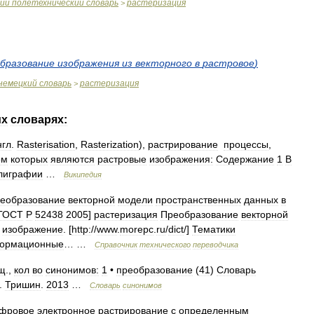
ий
полетехнический
словарь
растеризация
>
бразование
изображения
из
векторного
в
растровое
)
немецкий
словарь
растеризация
>
их
словарях:
нгл
.
Rasterisation
,
Rasterization
),
растрирование
процессы
,
ом
которых
являются
растровые
изображения:
Содержание
1
В
лиграфии
…
Википедия
еобразование
векторной
модели
пространственных
данных
в
ГОСТ
Р
52438
2005
]
растеризация
Преобразование
векторной
изображение
. [
http:
//
www
.
morepc
.
ru
/
dict
/]
Тематики
ормационные
… …
Справочник
технического
переводчика
щ
.,
кол
во
синонимов:
1
•
преобразование
(
41
)
Словарь
.
Тришин
.
2013
…
Словарь
синонимов
фровое
электронное
растрирование
с
определенным