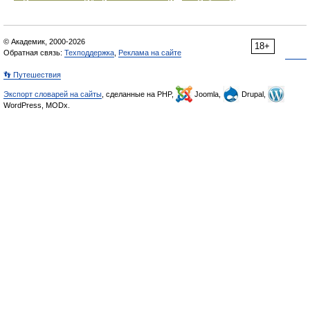
© Академик, 2000-2026
18+
Обратная связь:
Техподдержка
,
Реклама на сайте
👣 Путешествия
Экспорт словарей на сайты
, сделанные на PHP,
Joomla,
Drupal,
WordPress, MODx.