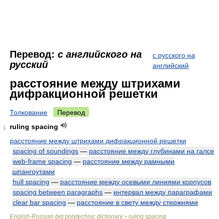
Перевод:
с английского на
с русского на
русский
английский
расстояние между штрихами
дифракционной решетки
Толкование
Перевод
ruling spacing
1
расстояние между штрихами дифракционной решетки
spacing of soundings
—
расстояние между глубинами на галсе
web-frame spacing
—
расстояние между рамными
шпангоутами
hull spacing
—
расстояние между осевыми линиями корпусов
spacing between paragraphs
—
интервал между параграфами
clear bar spacing
—
расстояние в свету между стержнями
English-Russian big polytechnic dictionary
ruling spacing
>