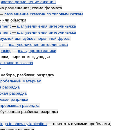
—
частое
размещение
скважин
ма
размещения
;
схема
формата
—
размещение
скважин
по
типовым
сеткам
к
или
обмотки
rement
—
шаг
увеличения
интерлиньяжа
rement
—
шаг
увеличения
интерлиньяжа
кружной
шаг
зубьев
червячной
фрезы
nt
—
шаг
увеличения
интерлиньяжа
pacing
—
шаг
дорожек
записи
адки
,
ширина
междурядья
ка
точного
высева
е
набора
,
разбивка
;
разрядка
пробельный
материал
я
разрядка
окая
разрядка
рокая
разрядка
прерывная
разрядка
буквенная
разбивка
,
разрядка
ings
to
show
syllabication
—
печатать
с
узкими
пробелами
,
зделение
на
слоги