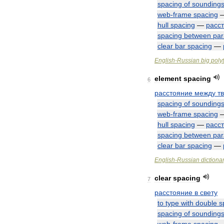
spacing
of
sounding
web
-
frame
spacing
hull
spacing
—
расс
spacing
between
par
clear
bar
spacing
—
English
-
Russian
big
poly
element
spacing
6
расстояние
между
т
spacing
of
sounding
web
-
frame
spacing
hull
spacing
—
расс
spacing
between
par
clear
bar
spacing
—
English
-
Russian
dictiona
clear
spacing
7
расстояние
в
свету
to
type
with
double
s
spacing
of
sounding