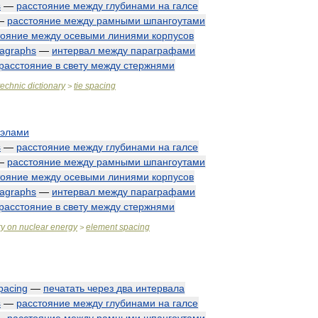
s
—
расстояние
между
глубинами
на
галсе
—
расстояние
между
рамными
шпангоутами
тояние
между
осевыми
линиями
корпусов
agraphs
—
интервал
между
параграфами
расстояние
в
свету
между
стержнями
technic
dictionary
tie
spacing
>
вэлами
s
—
расстояние
между
глубинами
на
галсе
—
расстояние
между
рамными
шпангоутами
тояние
между
осевыми
линиями
корпусов
agraphs
—
интервал
между
параграфами
расстояние
в
свету
между
стержнями
ry
on
nuclear
energy
element
spacing
>
pacing
—
печатать
через
два
интервала
s
—
расстояние
между
глубинами
на
галсе