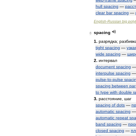
web
-
frame
spacing
hull
spacing
—
расс
clear
bar
spacing
—
English
-
Russian
big
poly
spacing
8
1
.
разрядка
;
разбивк
tight
spacing
—
узка
wide
spacing
—
шир
2
.
интервал
document
spacing
interpulse
spacing
pulse
-
to
-
pulse
spaci
spacing
between
par
to
type
with
double
s
3
.
расстояние
,
шаг
spacing
of
dots
—
п
automatic
spacing
automatic
repeat
spa
band
spacing
—
про
closed
spacing
—
пл