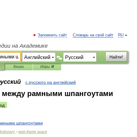
Запомнить сайт
Словарь на свой сайт
RU
едии на Академике
Найти!
Книги
Игры ⚽
русский
с русского на английский
е между рамными шпангоутами
од
амными
шпангоутами
dictionary
web
-
frame
space
>