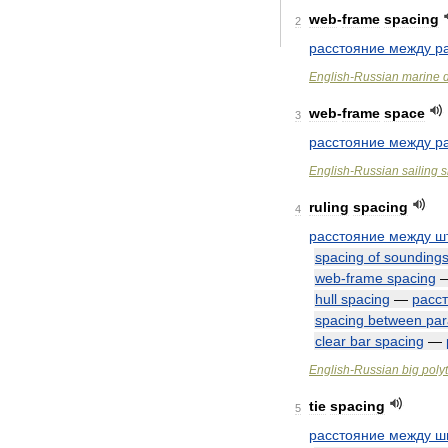
web
-
frame
spacing
2
расстояние
между
р
English
-
Russian
marine
web
-
frame
space
3
расстояние
между
р
English
-
Russian
sailing
s
ruling
spacing
4
расстояние
между
ш
spacing
of
sounding
web
-
frame
spacing
hull
spacing
—
расс
spacing
between
par
clear
bar
spacing
—
English
-
Russian
big
poly
tie
spacing
5
расстояние
между
ш