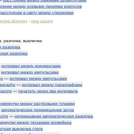
—
расстояние
между
рамными
шпангоутами
тояние
между
осевыми
линиями
корпусов
расстояние
в
свету
между
стержнями
technic
dictionary
clear
spacing
>
а
;
разгонка
;
выключка
я
разрядка
окая
разрядка
—
интервал
между
документами
—
интервал
между
импульсами
ng
—
интервал
между
импульсами
agraphs
—
интервал
между
параграфами
pacing
—
печатать
через
два
интервала
ромежутки
между
растровыми
точками
—
автоматическое
перемещение
затла
cing
—
непрерывная
автоматическая
разрядка
межутки
между
тесьмами
конвейера
отная
выключка
строк