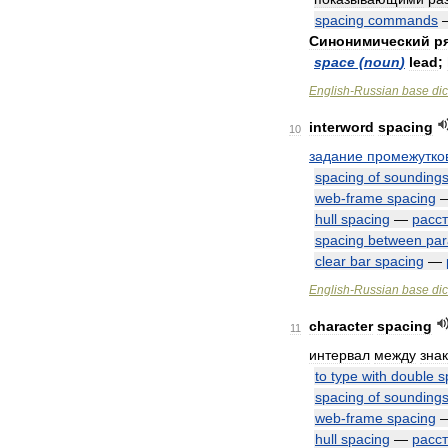
spacing
commands
Синонимический
р
space
(
noun
)
lead
;
English
-
Russian
base
dic
interword
spacing
10
задание
промежутко
spacing
of
sounding
web
-
frame
spacing
hull
spacing
—
расс
spacing
between
par
clear
bar
spacing
—
English
-
Russian
base
dic
character
spacing
11
интервал
между
зна
to
type
with
double
s
spacing
of
sounding
web
-
frame
spacing
hull
spacing
—
расс