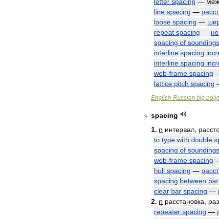
letter
spacing
—
меж
line
spacing
—
расс
loose
spacing
—
ши
repeat
spacing
—
не
spacing
of
sounding
interline
spacing
inc
interline
spacing
inc
web
-
frame
spacing
lattice
pitch
spacing
English
-
Russian
big
poly
spacing
9
1
.
n
интервал
,
расст
to
type
with
double
s
spacing
of
sounding
web
-
frame
spacing
hull
spacing
—
расс
spacing
between
par
clear
bar
spacing
—
2
.
n
расстановка
,
ра
repeater
spacing
—