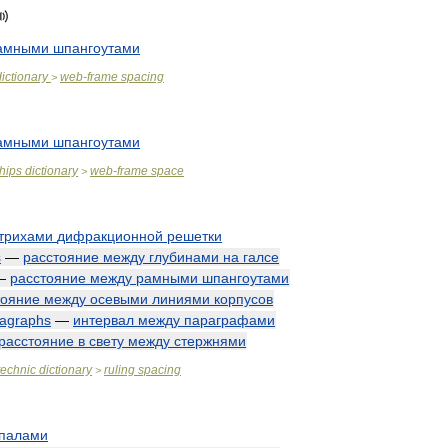
амными
шпангоутами
dictionary
web
-
frame
spacing
>
амными
шпангоутами
hips
dictionary
web
-
frame
space
>
трихами
дифракционной
решетки
s
—
расстояние
между
глубинами
на
галсе
—
расстояние
между
рамными
шпангоутами
тояние
между
осевыми
линиями
корпусов
agraphs
—
интервал
между
параграфами
расстояние
в
свету
между
стержнями
technic
dictionary
ruling
spacing
>
палами