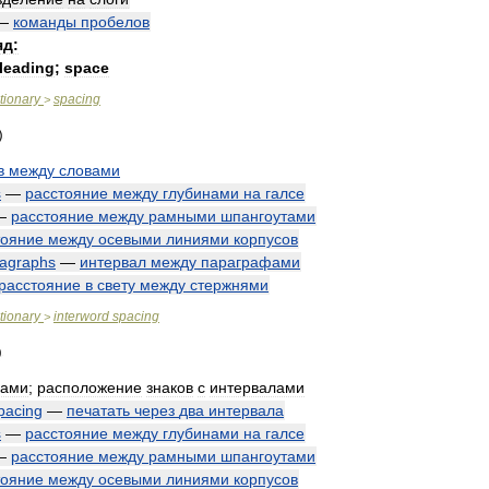
—
команды
пробелов
яд:
leading
;
space
tionary
spacing
>
в
между
словами
s
—
расстояние
между
глубинами
на
галсе
—
расстояние
между
рамными
шпангоутами
тояние
между
осевыми
линиями
корпусов
agraphs
—
интервал
между
параграфами
расстояние
в
свету
между
стержнями
tionary
interword
spacing
>
ками
;
расположение
знаков
с
интервалами
pacing
—
печатать
через
два
интервала
s
—
расстояние
между
глубинами
на
галсе
—
расстояние
между
рамными
шпангоутами
тояние
между
осевыми
линиями
корпусов