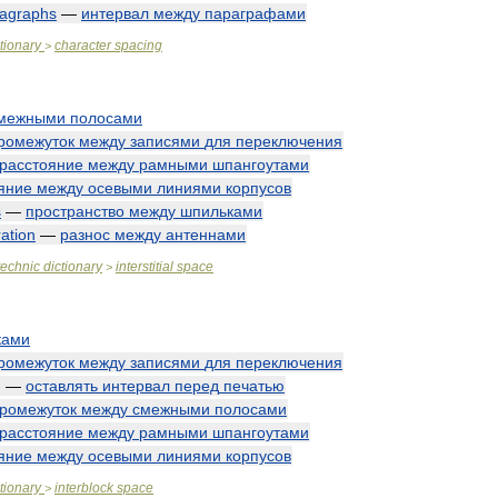
agraphs
—
интервал
между
параграфами
tionary
character
spacing
>
межными
полосами
ромежуток
между
записями
для
переключения
расстояние
между
рамными
шпангоутами
яние
между
осевыми
линиями
корпусов
s
—
пространство
между
шпильками
ation
—
разнос
между
антеннами
technic
dictionary
interstitial
space
>
ками
ромежуток
между
записями
для
переключения
g
—
оставлять
интервал
перед
печатью
ромежуток
между
смежными
полосами
расстояние
между
рамными
шпангоутами
яние
между
осевыми
линиями
корпусов
tionary
interblock
space
>