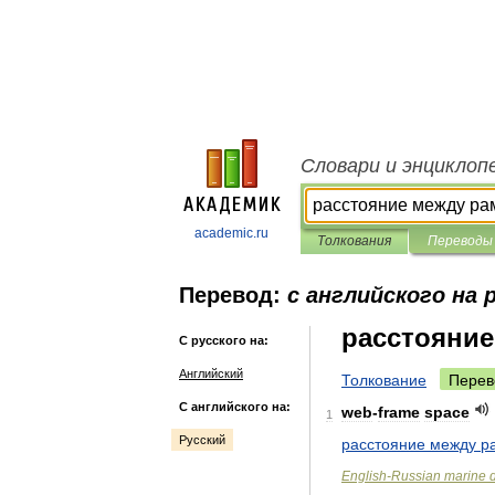
Словари и энциклоп
academic.ru
Толкования
Переводы
Перевод:
с английского на 
расстояни
С русского на:
Английский
Толкование
Перев
С английского на:
web
-
frame
space
1
Русский
расстояние
между
р
English
-
Russian
marine