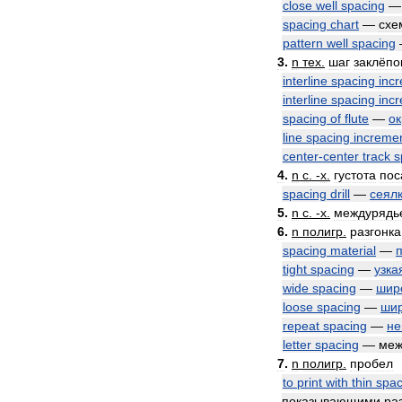
close
well
spacing
spacing
chart
—
схе
pattern
well
spacing
3
.
n
тех
.
шаг
заклёпо
interline
spacing
inc
interline
spacing
inc
spacing
of
flute
—
о
line
spacing
increme
center
-
center
track
s
4
.
n
с
. -
х
.
густота
пос
spacing
drill
—
сеял
5
.
n
с
. -
х
.
междурядь
6
.
n
полигр
.
разгонка
spacing
material
—
tight
spacing
—
узка
wide
spacing
—
шир
loose
spacing
—
ши
repeat
spacing
—
не
letter
spacing
—
меж
7
.
n
полигр
.
пробел
to
print
with
thin
spac
показывающими
ра