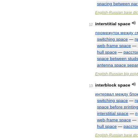
spacing
between
par
English
-
Russian
base
dic
interstitial
space
12
промежуток
между
с
switching
space
—
п
web
-
frame
space
—
hull
space
—
рассто
space
between
stud
antenna
space
separ
English
-
Russian
big
poly
interblock
space
13
интервал
между
бло
switching
space
—
п
space
before
printin
interstitial
space
—
п
web
-
frame
space
—
hull
space
—
рассто
English
-
Russian
base
dic