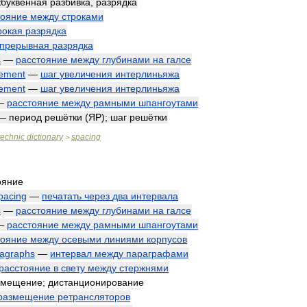
буквенная
разбивка
,
разрядка
тояние
между
строками
рокая
разрядка
прерывная
разрядка
s
—
расстояние
между
глубинами
на
галсе
rement
—
шаг
увеличения
интерлиньяжа
rement
—
шаг
увеличения
интерлиньяжа
—
расстояние
между
рамными
шпангоутами
—
период
решётки
(
ЯР
);
шаг
решётки
technic
dictionary
spacing
>
ояние
pacing
—
печатать
через
два
интервала
s
—
расстояние
между
глубинами
на
галсе
—
расстояние
между
рамными
шпангоутами
тояние
между
осевыми
линиями
корпусов
agraphs
—
интервал
между
параграфами
расстояние
в
свету
между
стержнями
змещение
;
дистанционирование
размещение
ретрансляторов