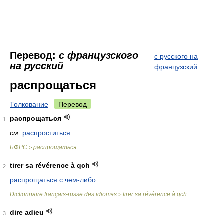
Перевод:
с французского
с русского на
на русский
французский
распрощаться
Толкование
Перевод
распрощаться
1
см.
распроститься
БФРС
распрощаться
>
tirer sa révérence à qch
2
распрощаться с чем-либо
Dictionnaire français-russe des idiomes
tirer sa révérence à qch
>
dire adieu
3