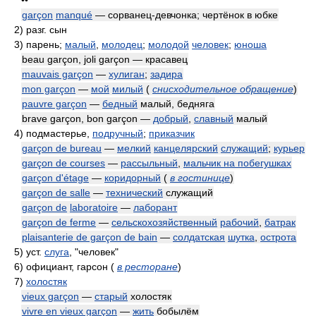
••
garçon
manqué
— сорванец-девчонка; чертёнок в юбке
2)
разг. сын
3)
парень;
малый
,
молодец
;
молодой
человек
;
юноша
beau garçon, joli garçon — красавец
mauvais garçon
—
хулиган
;
задира
mon garçon
—
мой
милый
(
снисходительное обращение
)
pauvre garçon
—
бедный
малый, бедняга
brave garçon, bon garçon —
добрый
,
славный
малый
4)
подмастерье,
подручный
;
приказчик
garçon de bureau
—
мелкий
канцелярский
служащий
;
курьер
garçon de courses
—
рассыльный
,
мальчик на побегушках
garçon d'étage
—
коридорный
(
в гостинице
)
garçon de salle
—
технический
служащий
garçon de
laboratoire
—
лаборант
garçon de ferme
—
сельскохозяйственный
рабочий
,
батрак
plaisanterie de garçon de bain
—
солдатская
шутка
,
острота
5)
уст.
слуга
, "человек"
6)
официант, гарсон
(
в ресторане
)
7)
холостяк
vieux garçon
—
старый
холостяк
vivre en vieux garçon
—
жить
бобылём