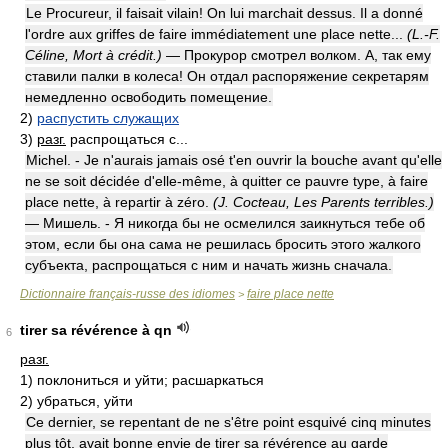
Le Procureur, il faisait vilain! On lui marchait dessus. Il a donné
l'ordre aux griffes de faire immédiatement une place nette...
(L.-F.
Céline, Mort à crédit.)
— Прокурор смотрел волком. А, так ему
ставили палки в колеса! Он отдал распоряжение секретарям
немедленно освободить помещение.
2)
распустить служащих
3)
разг.
распрощаться с...
Michel. - Je n'aurais jamais osé t'en ouvrir la bouche avant qu'elle
ne se soit décidée d'elle-même, à quitter ce pauvre type, à faire
place nette, à repartir à zéro.
(J. Cocteau, Les Parents terribles.)
— Мишель. - Я никогда бы не осмелился заикнуться тебе об
этом, если бы она сама не решилась бросить этого жалкого
субъекта, распрощаться с ним и начать жизнь сначала.
Dictionnaire français-russe des idiomes
faire place nette
>
tirer sa révérence à qn
6
разг.
1)
поклониться и уйти; расшаркаться
2)
убраться, уйти
Ce dernier, se repentant de ne s'être point esquivé cinq minutes
plus tôt, avait bonne envie de tirer sa révérence au garde