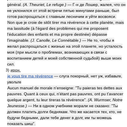
général.
(A. Theuriet, Le refuge.)
— Г-н де Лошер, жалея, что он
не уклонился от этой встречи пятью минутами раньше, был
готов распрощаться с главным лесничим и уйти восвояси.
Non que je croie de sitôt tirer ma révérence à cette planète, mais
ma lassitude (à l'égard des problèmes qui me proposent
l'éducation des enfants et ma propre destinée) dépasse
l'imaginable.
(J. Canolle, Le Connétable.)
— Не то, чтобы я
желал распрощаться с жизнью на этой планете, но усталость
моя (при мысли о проблемах, возникающих в связи с
воспитанием детей и моей собственной судьбой) выше моих
сил.
3)
ирон.
je vous tire ma révérence
— слуга покорный, нет уж, избавьте,
увольте
Aucun manuel de morale n'enseigne: "Tu paieras tes dettes aux
pauvres. Quant à ceux qui, n'étant pas pauvres, ont pu t'avancer
quelque argent, tu leur tireras ta révérence".
(A. Wurmser, Notre
Jeunesse.)
— Ни в одном учебнике морали не сказано: "Ты
должен платить долги беднякам. Что же касается тех, кто, не
будучи бедными, дали тебе денег в долг, им ты можешь
показать шиш".