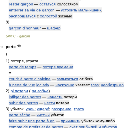
rester garçon
—
остаться
холостяком
enterrer sa vie de garçon
—
устроить
мальчишник
,
распрощаться
с
холостой
жизнью
8)
garçon d'honneur
—
шафер
БФРС
garçon
>
perte
11
f
1)
потеря, утрата
perte de temps
—
потеря времени
••
courir à perte d'haleine
—
запыхаться
от бега
à perte de vue
loc adv
—
насколько
хватает
глаз
;
необозримо
2)
pl потери
(
на войне
)
infliger des pertes
—
нанести
потери
subir des pertes
—
нести
потери
3)
убыток,
урон
;
ущерб
;
разорение
;
трата
perte sèche
—
чистый
убыток
faire subir une perte à qn
—
причинить
убыток кому-либо
compte de profits et de pertes
—
счёт прибылей и убытков