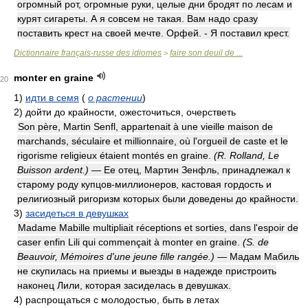
огромный рот, огромные руки, целые дни бродят по лесам и
курят сигареты. А я совсем не такая. Вам надо сразу
поставить крест на своей мечте. Орфей. - Я поставил крест.
Dictionnaire français-russe des idiomes
faire son deuil de ...
>
monter en graine
20
1)
идти в семя
(
о растении
)
2)
дойти до крайности, ожесточиться, очерстветь
Son père, Martin Senfl, appartenait à une vieille maison de
marchands, séculaire et millionnaire, où l'orgueil de caste et le
rigorisme religieux étaient montés en graine.
(R. Rolland, Le
Buisson ardent.)
— Ее отец, Мартин Зенфль, принадлежал к
старому роду купцов-миллионеров, кастовая гордость и
религиозный ригоризм которых были доведены до крайности.
3)
засидеться в девушках
Madame Mabille multipliait réceptions et sorties, dans l'espoir de
caser enfin Lili qui commençait à monter en graine.
(S. de
Beauvoir, Mémoires d'une jeune fille rangée.)
— Мадам Мабиль
не скупилась на приемы и выезды в надежде пристроить
наконец Лили, которая засиделась в девушках.
4)
распрощаться с молодостью, быть в летах