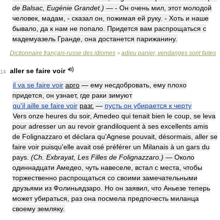
de Balsac, Eugénie Grandet.)
— - Он очень мил, этот молодой
человек, мадам, - сказал он, пожимая ей руку. - Хоть и наше
бывало, да к нам не попало. Придется вам распрощаться с
мадемуазель Гранде, она достанется парижанину.
Dictionnaire français-russe des idiomes
adieu panier, vendanges sont faites
>
aller se faire voir
14
il va se faire voir
арго
— ему несдобровать, ему плохо
придется, он узнает, где раки зимуют
qu'il aille se faire voir
разг.
—
пусть он убирается к черту
Vers onze heures du soir, Amedeo qui tenait bien le coup, se leva
pour adresser un au revoir grandiloquent à ses excellents amis
de Folignazzaro et déclara qu'Agnese pouvait, désormais, aller se
faire voir puisqu'elle avait osé préférer un Milanais à un gars du
pays.
(Ch. Exbrayat, Les Filles de Folignazzaro.)
— Около
одиннадцати Амедео, чуть навеселе, встал с места, чтобы
торжественно распрощаться со своими замечательными
друзьями из Фолиньядзаро. Но он заявил, что Аньезе теперь
может убираться, раз она посмела предпочесть миланца
своему земляку.