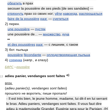
обратить
в прах
secouer la poussière de ses pieds [de ses sandales] —
отряхнуть
прах со своих ног;
уйти
навсегда
,
распрощаться
faire de la poussière
разг.
—
суетиться
2)
перен.
une poussière
—
пустяк
une poussière de... —
множество
,
куча
••
et des poussières
разг.
— с лишним, с гаком
3)
бот. пыльца
poussière
fécondante
—
оплодотворяющая пыльца
4)
соринка
(
напр., в глазу
)
БФРС
poussière
>
adieu panier, vendanges sont faites
13
prov.
(
adieu panier(s), vendanges sont faites
)
прошлого не воротить; пиши пропало!
- Il est très bien, le jeune homme, madame, lui dit-il en lui serrant
le bras. Adieu paniers, vendanges sont faites. Il vous faut dire
adieu à mademoiselle Grandet, Eugénie sera pour le Parisien.
(H.