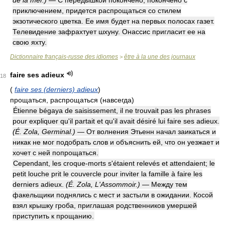
de la mer.)
— С передышкой покончено, покончено с
приключением, придется распрощаться со стилем
экзотического цветка. Ее имя будет на первых полосах газет.
Телевидение зафрахтует шхуну. Онассис пригласит ее на
свою яхту.
Dictionnaire français-russe des idiomes
être à la une des journaux
>
faire ses adieux
18
(
faire ses (derniers) adieux
)
прощаться, распрощаться (навсегда)
Étienne bégaya de saisissement, il ne trouvait pas les phrases
pour expliquer qu'il partait et qu'il avait désiré lui faire ses adieux.
(É. Zola, Germinal.)
— От волнения Этьенн начал заикаться и
никак не мог подобрать слов и объяснить ей, что он уезжает и
хочет с ней попрощаться.
Cependant, les croque-morts s'étaient relevés et attendaient; le
petit louche prit le couvercle pour inviter la famille à faire les
derniers adieux.
(É. Zola, L'Assommoir.)
— Между тем
факельщики поднялись с мест и застыли в ожидании. Косой
взял крышку гроба, приглашая родственников умершей
приступить к прощанию.