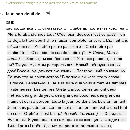
Dictionnaire français-russe des idiomes
faire ses adieux
>
faire son deuil de ...
19
разг.
распрощаться с..., отказаться от..., забыть, поставить крест на...
Alors tu abandonnes tout? C'est bien décidé, n'est-ce pas? T'en
as déjà fait ton deuil! Une maison complète, entière... Dix-huit ans
d'économies!.. Achetée pierre par pierre... Centimètre par
centimètre... C'est bien le cas de le dire.
(L.-F. Céline, Mort à
crédit.)
— Значит, ты все бросаешь? Уже все решено, не так
ли? Ты уже с домом распростился! Новый, оборудованный
дом! Восемнадцать лет экономии... Построенный по камешку.
Сантиметр за сантиметром! В полном смысле этого слова.
Eurydice. Pensez-vous! Je suis sûre que vous aimez les femmes
mystérieuses. Les genres Greta Garbo. Celles qui ont deux
mètres, des grands yeux, des grandes bouches, des grandes
mains et qui se perdent toute la journée dans les bois en fumant.
Je ne suis pas du tout comme cela. Il faut en faire votre deuil tout
de suite. Orphée. Il est fait.
(J. Anouilh, Eurydice.)
— Эвридика. -
Ну что вы! Я уверена, что вам нравятся женщины загадочные.
Типа Греты Гарбо. Два метра ростом, огромные глаза,