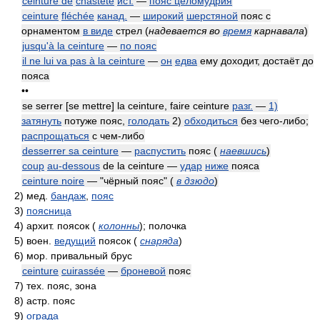
ceinture de
chasteté
ист.
—
пояс целомудрия
ceinture
fléchée
канад.
—
широкий
шерстяной
пояс с
орнаментом
в виде
стрел
(
надевается во
время
карнавала
)
jusqu'à la ceinture
—
по пояс
il ne lui va pas à la ceinture
—
он
едва
ему доходит, достаёт до
пояса
••
se serrer [se mettre] la ceinture, faire ceinture
разг.
—
1)
затянуть
потуже пояс,
голодать
2)
обходиться
без чего-либо;
распрощаться
с чем-либо
desserrer sa ceinture
—
распустить
пояс
(
наевшись
)
coup
au-dessous
de la ceinture —
удар
ниже
пояса
ceinture noire
— "чёрный пояс"
(
в дзюдо
)
2)
мед.
бандаж
,
пояс
3)
поясница
4)
архит. поясок
(
колонны
)
; полочка
5)
воен.
ведущий
поясок
(
снаряда
)
6)
мор. привальный брус
ceinture
cuirassée
—
броневой
пояс
7)
тех. пояс, зона
8)
астр. пояс
9)
ограда