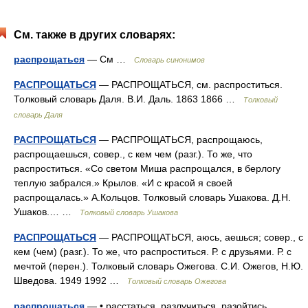
См. также в других словарях:
распрощаться
— См …
Словарь синонимов
РАСПРОЩАТЬСЯ
— РАСПРОЩАТЬСЯ, см. распроститься.
Толковый словарь Даля. В.И. Даль. 1863 1866 …
Толковый
словарь Даля
РАСПРОЩАТЬСЯ
— РАСПРОЩАТЬСЯ, распрощаюсь,
распрощаешься, совер., с кем чем (разг.). То же, что
распроститься. «Со светом Миша распрощался, в берлогу
теплую забрался.» Крылов. «И с красой я своей
распрощалась.» А.Кольцов. Толковый словарь Ушакова. Д.Н.
Ушаков.… …
Толковый словарь Ушакова
РАСПРОЩАТЬСЯ
— РАСПРОЩАТЬСЯ, аюсь, аешься; совер., с
кем (чем) (разг.). То же, что распроститься. Р. с друзьями. Р. с
мечтой (перен.). Толковый словарь Ожегова. С.И. Ожегов, Н.Ю.
Шведова. 1949 1992 …
Толковый словарь Ожегова
распрощаться
— • расстаться, разлучиться, разойтись,