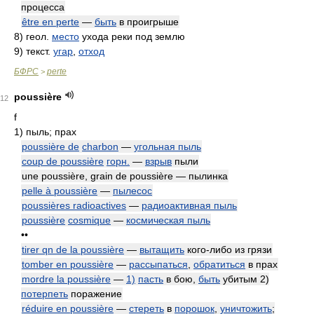
процесса
être en perte
—
быть
в проигрыше
8)
геол.
место
ухода реки под землю
9)
текст.
угар
,
отход
БФРС
perte
>
poussière
12
f
1)
пыль; прах
poussière de
charbon
—
угольная пыль
coup de poussière
горн.
—
взрыв
пыли
une poussière, grain de poussière — пылинка
pelle à poussière
—
пылесос
poussières radioactives
—
радиоактивная пыль
poussière
cosmique
—
космическая пыль
••
tirer qn de la poussière
—
вытащить
кого-либо из грязи
tomber en poussière
—
рассыпаться
,
обратиться
в прах
mordre la poussière
—
1)
пасть
в бою,
быть
убитым 2)
потерпеть
поражение
réduire en poussière
—
стереть
в
порошок
,
уничтожить
;