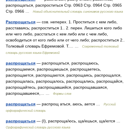
распрощаться, распроститься Стр. 0963 Стр. 0964 Стр. 0965
Стр. 0966 …
Новый объяснительный словарь синонимов русского языка
Распрощаться
— сов. неперех. 1. Проститься с кем либо,
расставаясь; распроститься 1.. 2. перен. Лишиться кого либо
или чего либо, расстаться с кем либо или с чем либо,
освободиться от кого либо или от чего либо; распроститься 2..
Толковый словарь Ефремовой. Т.… …
Современный толковый
словарь русского языка Ефремовой
распрощаться
— распрощаться, распрощаюсь,
распрощаемся, распрощаешься, распрощаетесь,
распрощается, распрощаются, распрощаясь, распрощался,
распрощалась, распрощалось, распрощались, распрощайся,
распрощайтесь, распрощавшийся, распрощавшаяся,
распрощавшееся,… …
Формы слов
распрощаться
— распрощ аться, аюсь, ается …
Русский
орфографический словарь
распрощаться
— (I), распроща/юсь, ща/ешься, ща/ются …
Орфографический словарь русского языка