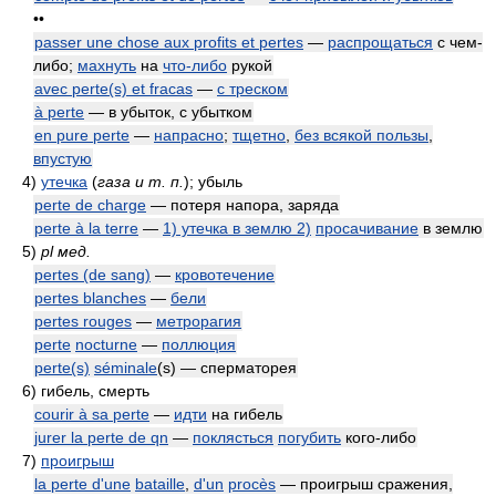
••
passer une chose aux profits et pertes
—
распрощаться
с чем-
либо;
махнуть
на
что-либо
рукой
avec perte(s) et fracas
—
с треском
à perte
— в убыток, с убытком
en pure perte
—
напрасно
;
тщетно
,
без всякой пользы
,
впустую
4)
утечка
(
газа и т. п.
)
; убыль
perte de charge
— потеря напора, заряда
perte à la terre
—
1) утечка в землю 2)
просачивание
в землю
5)
pl мед.
pertes (de sang)
—
кровотечение
pertes blanches
—
бели
pertes rouges
—
метрорагия
perte
nocturne
—
поллюция
perte(s)
séminale
(s) — сперматорея
6)
гибель, смерть
courir à sa perte
—
идти
на гибель
jurer la perte de qn
—
поклясться
погубить
кого-либо
7)
проигрыш
la perte d'une
bataille
,
d'un
procès
— проигрыш сражения,