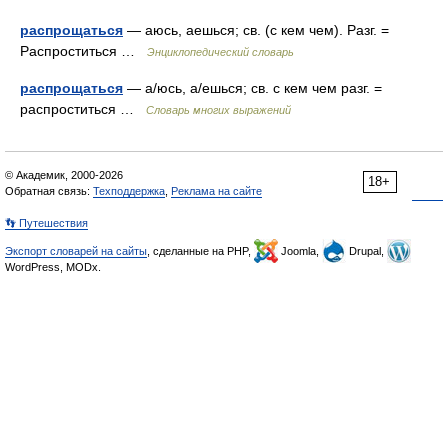
распрощаться
— аюсь, аешься; св. (с кем чем). Разг. =
Распроститься …
Энциклопедический словарь
распрощаться
— а/юсь, а/ешься; св. с кем чем разг. =
распроститься …
Словарь многих выражений
© Академик, 2000-2026
18+
Обратная связь:
Техподдержка
,
Реклама на сайте
👣 Путешествия
Экспорт словарей на сайты
, сделанные на PHP,
Joomla,
Drupal,
WordPress, MODx.