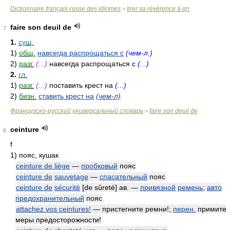
Dictionnaire français-russe des idiomes
tirer sa révérence à qn
>
faire son deuil de
7
1.
сущ.
1)
общ.
навсегда распрощаться с
(чем-л.)
2)
разг.
(...)
навсегда распрощаться с
(...)
2.
гл.
1)
разг.
(...)
поставить крест на
(...)
2)
бизн.
ставить крест на
(чем-л)
Французско-русский универсальный словарь
faire son deuil de
>
ceinture
8
f
1)
пояс, кушак
ceinture de liège
—
пробковый
пояс
ceinture de
sauvetage
—
спасательный
пояс
ceinture de
sécurité
[de sûreté] ав. —
привязной
ремень
;
авто
предохранительный
пояс
attachez vos ceintures!
— пристегните ремни!;
перен.
примите
меры предосторожности!