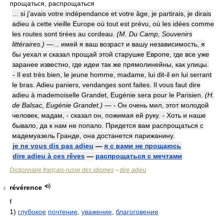
прощаться, распрощаться
... si j'avais votre indépendance et votre âge, je partirais, je dirais
adieu à cette vieille Europe où tout est prévu, où les idées comme
les routes sont tirées au cordeau.
(M. Du Camp, Souvenirs
littéraires.)
—... имей я ваш возраст и вашу независимость, я
бы уехал и сказал прощай этой старушке Европе, где все уже
заранее известно, где идеи так же прямолинейны, как улицы.
- Il est très bien, le jeune homme, madame, lui dit-il en lui serrant
le bras. Adieu paniers, vendanges sont faites. Il vous faut dire
adieu à mademoiselle Grandet, Eugénie sera pour le Parisien.
(H.
de Balsac, Eugénie Grandet.)
— - Он очень мил, этот молодой
человек, мадам, - сказал он, пожимая ей руку. - Хоть и наше
бывало, да к нам не попало. Придется вам распрощаться с
мадемуазель Гранде, она достанется парижанину.
je ne vous dis pas adieu
—
я с вами не прощаюсь
dire adieu à ces rêves
—
распрощаться с мечтами
Dictionnaire français-russe des idiomes
dire adieu
>
révérence
4
f
1)
глубокое
почтение
,
уважение
,
благоговение