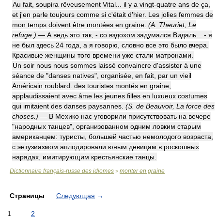
Au fait, soupira rêveusement Vital... il y a vingt-quatre ans de ça,
et j'en parle toujours comme si c'était d'hier. Les jolies femmes de
mon temps doivent être montées en graine.
(A. Theuriet, Le
refuge.)
— А ведь это так, - со вздохом задумался Видаль... - я
не был здесь 24 года, а я говорю, словно все это было вчера.
Красивые женщины того времени уже стали матронами.
Un soir nous nous sommes laissé convaincre d'assister à une
séance de "danses natives", organisée, en fait, par un vieil
Américain roublard: des touristes montés en graine,
applaudissaient avec âme les jeunes filles en luxueux costumes
qui imitaient des danses paysannes.
(S. de Beauvoir, La force des
choses.)
— В Мехико нас уговорили присутствовать на вечере
"народных танцев", организованном одним ловким старым
американцем: туристы, большей частью немолодого возраста,
с энтузиазмом аплодировали юным девицам в роскошных
нарядах, имитирующим крестьянские танцы.
Dictionnaire français-russe des idiomes
monter en graine
>
Страницы
Следующая
→
1
2