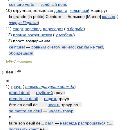
ceinture verte
—
зелёный пояс
10)
окружная, кольцевая
дорога
;
кольцевой
маршрут
la grande [la petite] Ceinture — Большое [Малое]
кольцо
(
вокруг Парижа
)
11)
спорт
перевод
,
переворот
(
в борьбе
)
12)
планка вокруг ножек
(
у мебели
)
13)
прост. воздержание
ceinture!
—
ровным счётом
ничего
;
как бы не так!
,
обойдёшься!
БФРС
ceinture
>
deuil
9
m
1)
траур
(
также траурная одежда
)
grand deuil
—
глубокий
траур
prendre le deuil
—
надеть
траур
être en deuil de... —
носить
траур по...
se mettre en deuil
—
надеть траур
••
faire son deuil de...
разг.
—
навсегда
распрощаться
с...,
поставить
крест
на...