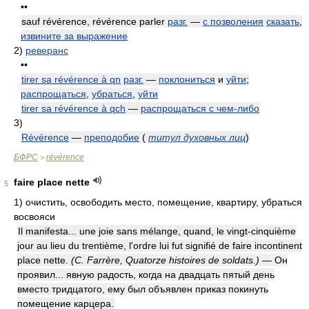
••
sauf révérence, révérence parler
разг.
—
с позволения
сказать
,
извините за выражение
2)
реверанс
••
tirer sa révérence à qn
разг.
—
поклониться
и
уйти
;
распрощаться
,
убраться
,
уйти
tirer sa révérence à qch
—
распрощаться с чем-либо
3)
Révérence
—
преподобие
(
титул духовных лиц
)
БФРС
révérence
>
faire place nette
5
1)
очистить, освободить место, помещение, квартиру, убраться
восвояси
Il manifesta... une joie sans mélange, quand, le vingt-cinquième
jour au lieu du trentième, l'ordre lui fut signifié de faire incontinent
place nette.
(C. Farrère, Quatorze histoires de soldats.)
— Он
проявил... явную радость, когда на двадцать пятый день
вместо тридцатого, ему был объявлен приказ покинуть
помещение карцера.