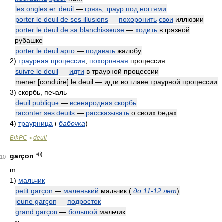
les ongles en deuil
—
грязь
,
траур под ногтями
porter le deuil de ses illusions
—
похоронить
свои
иллюзии
porter le deuil de sa
blanchisseuse
—
ходить
в грязной
рубашке
porter le deuil
арго
—
подавать
жалобу
2)
траурная
процессия
;
похоронная
процессия
suivre le deuil
—
идти
в траурной процессии
mener [conduire] le deuil — идти во главе траурной процессии
3)
скорбь, печаль
deuil
publique
—
всенародная скорбь
raconter ses deuils
—
рассказывать
о своих бедах
4)
траурница
(
бабочка
)
БФРС
deuil
>
garçon
10
m
1)
мальчик
petit garçon
—
маленький
мальчик
(
до 11-12 лет
)
jeune garçon
—
подросток
grand garçon
—
большой
мальчик