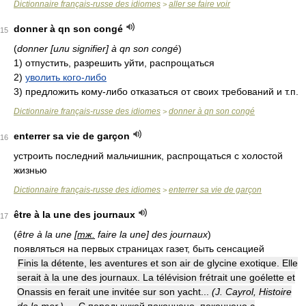
Dictionnaire français-russe des idiomes
aller se faire voir
>
donner à qn son congé
15
(
donner [или signifier] à qn son congé
)
1)
отпустить, разрешить уйти, распрощаться
2)
уволить кого-либо
3)
предложить кому-либо отказаться от своих требований и т.п.
Dictionnaire français-russe des idiomes
donner à qn son congé
>
enterrer sa vie de garçon
16
устроить последний мальчишник, распрощаться с холостой
жизнью
Dictionnaire français-russe des idiomes
enterrer sa vie de garçon
>
être à la une des journaux
17
(
être à la une [
тж.
faire la une] des journaux
)
появляться на первых страницах газет, быть сенсацией
Finis la détente, les aventures et son air de glycine exotique. Elle
serait à la une des journaux. La télévision frétrait une goélette et
Onassis en ferait une invitée sur son yacht...
(J. Cayrol, Histoire