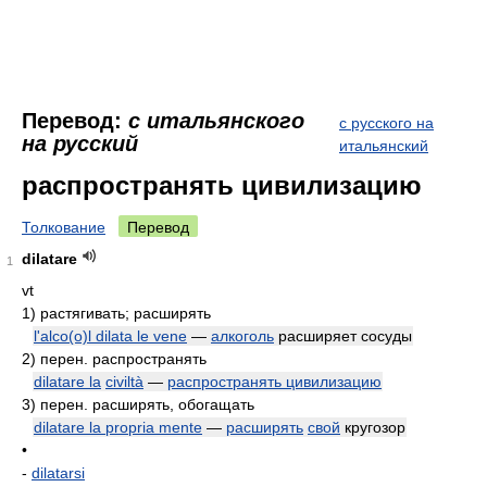
Перевод:
с итальянского
с русского на
на русский
итальянский
распространять цивилизацию
Толкование
Перевод
dilatare
1
vt
1)
растягивать; расширять
l'alco(o)l dilata le vene
—
алкоголь
расширяет сосуды
2)
перен. распространять
dilatare la
civiltà
—
распространять цивилизацию
3)
перен. расширять, обогащать
dilatare la propria mente
—
расширять
свой
кругозор
•
-
dilatarsi