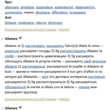
Syn:
allargare
,
ampliare
,
espandere
,
estender(si)
,
distender(si)
,
aumentare
, перен.
divulgare
,
diffondere
,
propagare
Ant:
limitare
,
restingere
,
ridurre
;
diminuire
Большой итальяно-русский словарь
dilatare
>
dilatare
2
dilatare vt 1)
растягивать
;
расширять
l'alco(o)l dilata le vene --
алкоголь
расширяет сосуды 2) fig
распространять
dilatare la
civiltà
-- распространять цивилизацию 3) fig расширять,
обогащать dilatare la propria mente -- расширять
свой
кругозор
dilatarsi
1)
растягиваться
; расширяться le pupille si dilatano al
buio -- зрачки в темноте расширяются il suo giro d'affari si va
sempre più dilatando --
круг
его деловых интересов
постоянно
расширяется 2) fig распространяться 3) fig расширяться,
обогащаться
la mente si dilata con le letture --
чтение
книг
расширяет кругозор
Большой итальяно-русский словарь
dilatare
>
dilatare
3