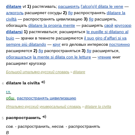
dilatare
vt
1)
растягивать;
расширять
l'alco(o)l dilata le vene
—
алкоголь
расширяет сосуды
2)
fig
распространять
dilatare la
civiltà
— распространять цивилизацию
3)
fig
расширять,
обогащать
dilatare la propria mente
— расширять
свой
кругозор
dilatarsi
1)
растягиваться; расширяться
le pupille si dilatano al
buio
— зрачки в темноте расширяются
il suo giro d'affari si va
sempre più dilatando
—
круг
его деловых интересов
постоянно
расширяется
2)
fig
распространяться
3)
fig
расширяться,
обогащаться
la mente si dilata con le letture
—
чтение
книг
расширяет кругозор
Большой итальяно-русский словарь
dilatare
>
dilatare la civilta
4
гл.
общ.
распространять цивилизацию
Итальяно-русский универсальный словарь
dilatare la civilta
>
распространить
5
сов.
- распространить,
несов.
- распространять
В