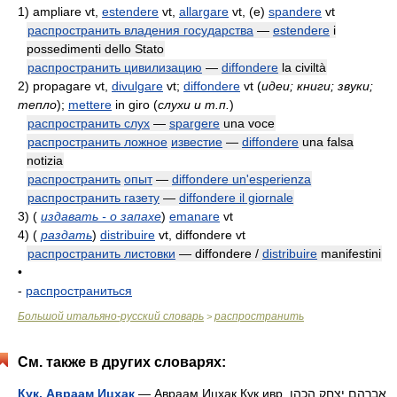
1)
ampliare vt,
estendere
vt,
allargare
vt, (e)
spandere
vt
распространить владения государства
—
estendere
i
possedimenti dello Stato
распространить цивилизацию
—
diffondere
la civiltà
2)
propagare vt,
divulgare
vt;
diffondere
vt
(
идеи; книги; звуки;
тепло
)
;
mettere
in giro
(
слухи и т.п.
)
распространить слух
—
spargere
una voce
распространить ложное
известие
—
diffondere
una falsa
notizia
распространить
опыт
—
diffondere un'esperienza
распространить газету
—
diffondere il giornale
3)
(
издавать - о запахе
)
emanare
vt
4)
(
раздать
)
distribuire
vt, diffondere vt
распространить листовки
— diffondere /
distribuire
manifestini
•
-
распространиться
Большой итальяно-русский словарь
распространить
>
См. также в других словарях:
Кук, Авраам Ицхак
— Авраам Ицхак Кук ивр. אברהם יצחק הכהן