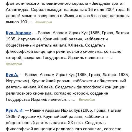
фантастического телевизионного сериала «Звёздные врата:
Атлантида». Сериал выходит на экраны с 16 июля 2004 года. В
данный момент завершена съёмка и показ 5 сезона, на экраны
вышло 100 …
Википедия
Кук, Авраам
— Раввин Авраам Ицхак Кук (1865, Грива, Латвия
1935, Иерусалим). Крупнейший раввин, каббалист и
общественный деятель начала XX века. Создатель
философской концепции религиозного сионизма, согласно
которой, создание Государства Израиль является… …
Википедия
Кук А.
— Раввин Авраам Ицхак Кук (1865, Грива, Латвия 1935,
Иерусалим). Крупнейший раввин, каббалист и общественный
деятель начала XX века. Создатель философской концепции
религиозного сионизма, согласно которой, создание
Государства Израиль является… …
Википедия
Кук А. И.
— Раввин Авраам Ицхак Кук (1865, Грива, Латвия
1935, Иерусалим). Крупнейший раввин, каббалист и
общественный деятель начала XX века. Создатель
философской концепции религиозного сионизма, согласно