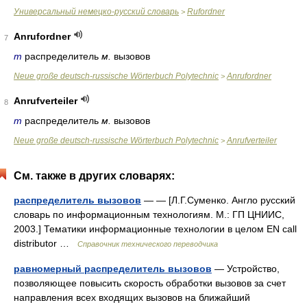
Универсальный немецко-русский словарь
Rufordner
>
Anrufordner
7
m
распределитель
м.
вызовов
Neue große deutsch-russische Wörterbuch Polytechnic
Anrufordner
>
Anrufverteiler
8
m
распределитель
м.
вызовов
Neue große deutsch-russische Wörterbuch Polytechnic
Anrufverteiler
>
См. также в других словарях:
распределитель вызовов
— — [Л.Г.Суменко. Англо русский
словарь по информационным технологиям. М.: ГП ЦНИИС,
2003.] Тематики информационные технологии в целом EN call
distributor …
Справочник технического переводчика
равномерный распределитель вызовов
— Устройство,
позволяющее повысить скорость обработки вызовов за счет
направления всех входящих вызовов на ближайший