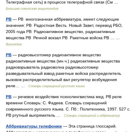
Телеграфная сеть) в процессе телеграфной связи (См …
Большая советская энциклопедия
РВ
— РВ многозначная аббревиатура, имеет следующие
значения: РВ Радостная Весть Новый Завет, перевод РБО,
2005 года РВ Радиоактивное вещество, радиоактивные
вещества РВ Речной вокзал РВ Ракетные войска РВ … …
Википедия
РВ
— радиовысотомер радиоактивное вещество
радиоактивные вещества (мн.ч.) радиоактивные вещества
радиовзрыватель радиоволна радиовысотомер
разведывательный взвод ракетные войска распределитель
вызовов распределительный вал регулятор возбуждения
реле… …
Словарь сокращений русского языка
РВ
— речевое воздействие психолингвистика мед. РВ реле
времени Словарь: С. Фадеев. Словарь сокращений
современного русского языка. С. Пб.: Политехника, 1997. 527 с.
РВ ртутный выпрямитель …
Словарь сокращений и аббревиатур
Аббревиатуры телефонии
— Эта страница глоссарий.