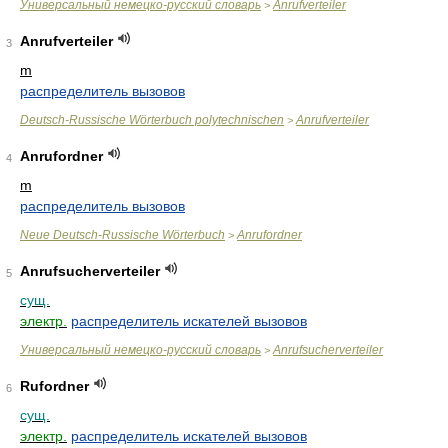
Универсальный немецко-русский словарь
Anrufverteiler
>
Anrufverteiler
3
m
распределитель вызовов
Deutsch-Russische Wörterbuch polytechnischen
Anrufverteiler
>
Anrufordner
4
m
распределитель вызовов
Neue Deutsch-Russische Wörterbuch
Anrufordner
>
Anrufsucherverteiler
5
сущ.
электр.
распределитель искателей вызовов
Универсальный немецко-русский словарь
Anrufsucherverteiler
>
Rufordner
6
сущ.
электр.
распределитель искателей вызовов