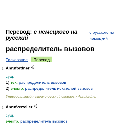
Перевод:
с немецкого на
с русского на
русский
немецкий
распределитель вызовов
Толкование
Перевод
Anrufordner
1
сущ.
1)
тех.
распределитель вызовов
2)
электр.
распределитель искателей вызовов
Универсальный немецко-русский словарь
Anrufordner
>
Anrufverteiler
2
сущ.
электр.
распределитель вызовов