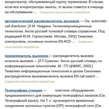
концентратор, обслуживающий группу терминалов. В случае,
если все концентраторы заняты, то вызов ставится в очередь
на обслуживание …
Справочник технического переводчика
автоматический распределитель вызовов
— Cм. automatic
call distributor. [Л.М. Невдяев. Телекоммуникационные
технологии. Англо русский толковый словарь справочник. Под
редакцией Ю.М. Горностаева. Москва, 2002] Тематики
электросвязь, основные понятия EN ACD …
Справочник
технического переводчика
переключатель вызовов
— распределитель вызовов
искатель вызовов — [Л.Г.Суменко. Англо русский словарь по
информационным технологиям. М.: ГП ЦНИИС, 2003.]
Тематики информационные технологии в целом Синонимы
распределитель вызововискатель вызовов EN call switch …
Справочник технического переводчика
Телеграфная станция
— комплекс оборудования,
предназначенного для коммутации телеграфных каналов (См.
Телеграфный канал). На Т. с. организуются временные
соединения оконечных пунктов (ОП) телеграфной сети (См.