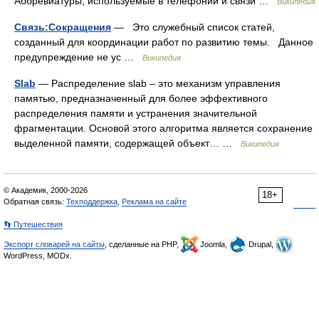
Аббревиатуры, используемые в телефонии и связи …
Википедия
Связь:Сокращения
— Это служебный список статей,
созданный для координации работ по развитию темы. Данное
предупреждение не ус …
Википедия
Slab
— Распределение slab – это механизм управления
памятью, предназначенный для более эффективного
распределения памяти и устранения значительной
фрагментации. Основой этого алгоритма является сохранение
выделенной памяти, содержащей объект… …
Википедия
© Академик, 2000-2026
18+
Обратная связь:
Техподдержка
,
Реклама на сайте
👣 Путешествия
Экспорт словарей на сайты
, сделанные на PHP,
Joomla,
Drupal,
WordPress, MODx.