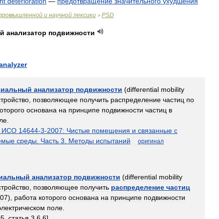
nt
deterioration
—
предотвращение
значительного
ухудшения
промышленной
и
научной
лексики
PSD
>
й
анализатор
подвижности
analyzer
циальный
анализатор
подвижности
(
differential
mobility
стройство
,
позволяющее
получить
распределение
частиц
по
которого
основана
на
принципе
подвижности
частиц
в
ле
.
ИСО
14644
-
3
-
2007:
Чистые
помещения
и
связанные
с
емые
среды
.
Часть
3
.
Методы
испытаний
оригинал
иальный
анализатор
подвижности
(
differential
mobility
стройство
,
позволяющее
получить
распределение
частиц
07
),
работа
которого
основана
на
принципе
подвижности
электрическом
поле
.
05
,
статья
3
.
6
.
6
]