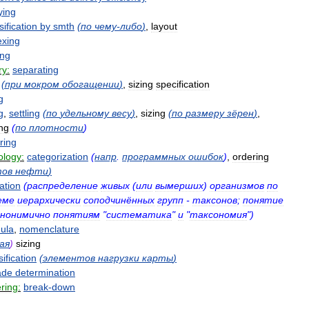
ying
sification
by
smth
(
по
чему
-
либо
)
,
layout
exing
ing
ry:
separating
(
при
мокром
обогащении
)
,
sizing
specification
g
g
,
settling
(
по
удельному
весу
)
,
sizing
(
по
размеру
зёрен
)
,
ing
(
по
плотности
)
ring
ology:
categorization
(
напр
.
программных
ошибок
)
,
ordering
тов
нефти
)
cation
(
распределение
живых
(
или
вымерших
)
организмов
по
еме
иерархически
соподчинённых
групп
-
таксонов
;
понятие
инонимично
понятиям
"
систематика
"
и
"
таксономия
")
ula
,
nomenclature
ая
)
sizing
sification
(
элементов
нагрузки
карты
)
ade
determination
ring:
break
-
down