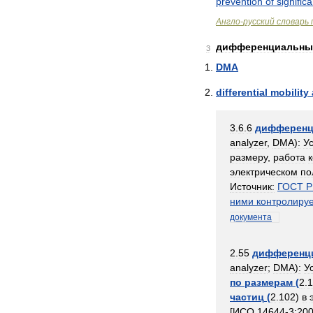
prevention
of
significa
Англо
-
русский
словарь
дифференциальны
3
DMA
differential
mobility
3
.
6
.
6
дифферен
analyzer
,
DMA
)
:
У
размеру
,
работа
электрическом
по
Источник:
ГОСТ
Р
ними
контролиру
документа
2
.
55
дифференц
analyzer
;
DMA
)
:
У
по
размерам
(
2
.
1
частиц
(
2
.
102
)
в
[
ИСО
14644
-
3:20