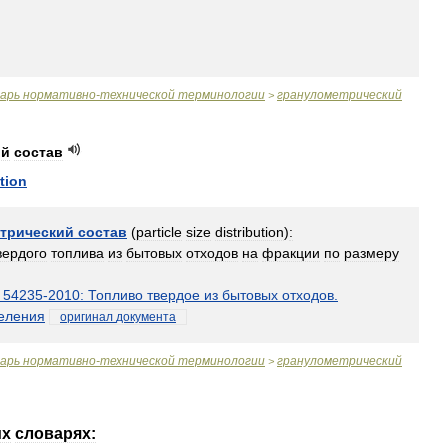
варь
нормативно
-
технической
терминологии
гранулометрический
>
ий
состав
ution
трический
состав
(
particle
size
distribution
)
:
вердого
топлива
из
бытовых
отходов
на
фракции
по
размеру
54235
-
2010:
Топливо
твердое
из
бытовых
отходов
.
еления
оригинал
документа
варь
нормативно
-
технической
терминологии
гранулометрический
>
их
словарях: