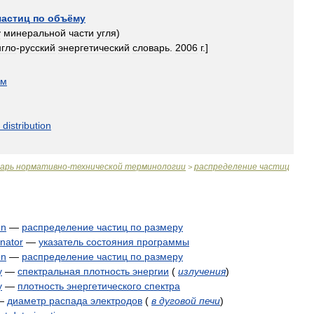
частиц
по
объёму
у
минеральной
части
угля
)
нгло
-
русский
энергетический
словарь
.
2006
г
.]
ом
distribution
варь
нормативно
-
технической
терминологии
распределение
частиц
>
on
—
распределение
частиц
по
размеру
nator
—
указатель
состояния
программы
on
—
распределение
частиц
по
размеру
y
—
спектральная
плотность
энергии
(
излучения
)
y
—
плотность
энергетического
спектра
—
диаметр
распада
электродов
(
в
дуговой
печи
)