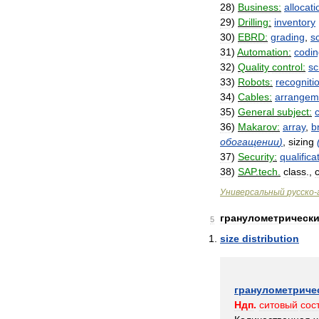
28
)
Business:
allocati
29
)
Drilling:
inventory
30
)
EBRD:
grading
,
s
31
)
Automation:
codin
32
)
Quality
control:
sc
33
)
Robots:
recogniti
34
)
Cables:
arrangem
35
)
General
subject:
c
36
)
Makarov:
array
,
b
обогащении
)
,
sizing
37
)
Security:
qualifica
38
)
SAP
.
tech
.
class
.,
c
Универсальный
русско
-
гранулометрическ
5
size
distribution
гранулометриче
Ндп
.
ситовый
сос