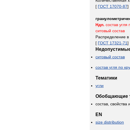
Количественная
х
[
ГОСТ
17070
-
87
]
гранулометриче
Ндп
.
состав
угля
ситовый
состав
Распределение
в
[
ГОСТ
17321
-
71
]
Недопустимы
ситовый
состав
состав
угля
по
кр
Тематики
угли
Обобщающие
состав
,
свойства
EN
size
distribution