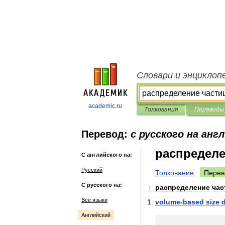
Словари и энциклоп
academic.ru
Толкования
Переводы
Перевод:
с русского на анг
распределе
С английского на:
Русский
Толкование
Перев
С русского на:
распределение
час
1
Все языки
volume
-
based
size
d
Английский