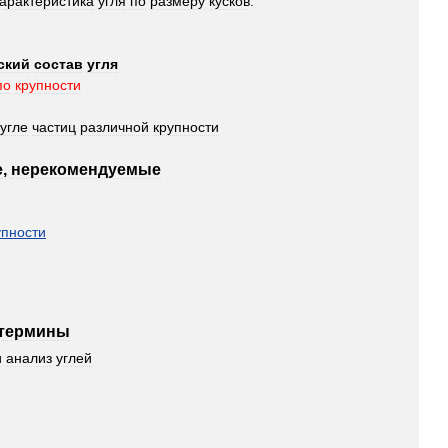
арактеристика
угля
по
размеру
кусков
.
ский
состав
угля
по
крупности
угле
частиц
различной
крупности
е
,
нерекомендуемые
упности
термины
и
анализ
углей