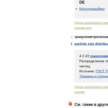
DE
Körnungsaufbau
Русско
-
английский
сло
состав
угля
гранулометрическ
6
particle
size
distrib
4
.
2
.
43
грануломе
Распределение
т
частиц
.
Источник:
ГОСТ
Р
Термины
и
опред
Русско
-
английский
сло
состав
См
.
также
в
друг