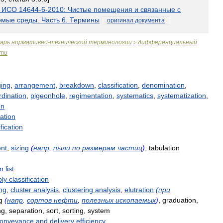
ИСО
14644
-
6
-
2010:
Чистые
помещения
и
связанные
с
емые
среды
.
Часть
6
.
Термины
оригинал
документа
варь
нормативно
-
технической
терминологии
дифференциальный
>
сти
ing
,
arrangement
,
breakdown
,
classification
,
denomination
,
rdination
,
pigeonhole
,
regimentation
,
systematics
,
systematization
,
on
cation
fication
nt
,
sizing
(
напр
.
пыли
по
размерам
частиц
)
,
tabulation
on
list
ply
classification
ing
,
cluster
analysis
,
clustering
analysis
,
elutration
(
при
g
(
напр
.
сортов
нефти
,
полезных
ископаемых
)
,
graduation
,
ng
,
separation
,
sort
,
sorting
,
system
onveyance
and
delivery
efficiency