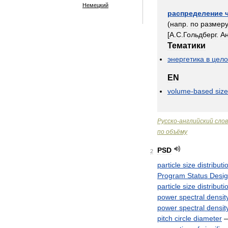
Немецкий
распределение
(
напр
.
по
размер
[
А
.
С
.
Гольдберг
.
А
Тематики
энергетика
в
цел
EN
volume
-
based
size
Русско
-
английский
сло
по
объёму
PSD
2
particle
size
distributi
Program
Status
Desig
particle
size
distributi
power
spectral
densit
power
spectral
densit
pitch
circle
diameter