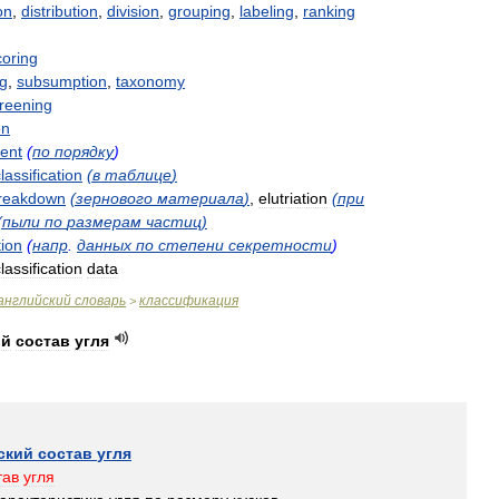
on
,
distribution
,
division
,
grouping
,
labeling
,
ranking
coring
g
,
subsumption
,
taxonomy
reening
on
ent
(
по
порядку
)
lassification
(
в
таблице
)
reakdown
(
зернового
материала
)
,
elutriation
(
при
(
пыли
по
размерам
частиц
)
tion
(
напр
.
данных
по
степени
секретности
)
lassification
data
английский
словарь
классификация
>
ий
состав
угля
ский
состав
угля
тав
угля