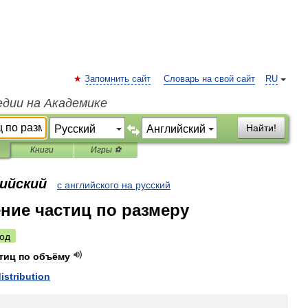
Запомнить сайт
Словарь на свой сайт
RU
едии на Академике
Найти!
Книги
Игры ⚽
лийский
с английского на русский
ние частиц по размеру
од
тиц
по
объёму
istribution