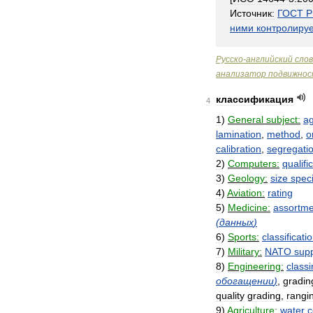
Источник:
ГОСТ
Р
ними
контролиру
Русско
-
английский
сло
анализатор
подвижно
классификация
4
1
)
General
subject:
ag
lamination
,
method
,
o
calibration
,
segregati
2
)
Computers:
qualifi
3
)
Geology:
size
speci
4
)
Aviation:
rating
5
)
Medicine:
assortme
(
данных
)
6
)
Sports:
classificati
7
)
Military:
NATO
sup
8
)
Engineering:
class
обогащении
)
,
gradin
quality
grading
,
rangi
9
)
Agriculture:
water
c