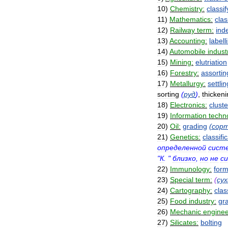
10
)
Chemistry:
classif
11
)
Mathematics:
clas
12
)
Railway
term:
ind
13
)
Accounting:
labell
14
)
Automobile
indust
15
)
Mining:
elutriation
16
)
Forestry:
assortin
17
)
Metallurgy:
settlin
sorting
(
руд
)
,
thicken
18
)
Electronics:
cluste
19
)
Information
techn
20
)
Oil:
grading
(
сор
21
)
Genetics:
classifi
определенной
сист
"
К
. "
близко
,
но
не
с
22
)
Immunology:
form
23
)
Special
term:
(
сух
24
)
Cartography:
clas
25
)
Food
industry:
gr
26
)
Mechanic
enginee
27
)
Silicates:
bolting