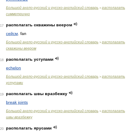
Большой англо-русский и русско-английский словарь
располагать
>
симметрично
располагать скважины веером
17
сейсм
. fan
Большой англо-русский и русско-английский словарь
располагать
>
скважины веером
располагать уступами
18
echelon
Большой англо-русский и русско-английский словарь
располагать
>
уступами
располагать швы вразбежку
19
break joints
Большой англо-русский и русско-английский словарь
располагать
>
швы вразбежку
располагать ярусами
20