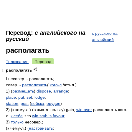
Перевод:
с английского на
с русского на
русский
английский
располагать
Толкование
Перевод
располагать
1
I несовер. - располагать;
совер. -
расположить
(
кого-л
./что-л.)
1) (
размещать
)
dispose
,
arrange
;
place
,
put
,
set
,
lodge
;
station
,
post
(
войска
,
орудия
)
2) (к кому-л.) (в чью-л. пользу) gain,
win over
располагать кого-
л.
к себе
≈ to
win smb.'s favour
3)
только
несовер.;
(к чему-л.) (
настраивать
;