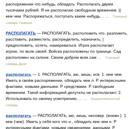
распоряжении что нибудь, обладать. Располагать двумя
тысячами рублей. Я не располагаю свободным временем. ||
кем чем. Распоряжаться, поступать каким нибудь… …
Толковый
словарь Ушакова
РАСПОЛАГАТЬ
— РАСПОЛАГАТЬ, расположить что, разложить,
расставить, разместить; распределить, назначить; |
предположить, хотеть, намереваться. Игрок располагает
игрою, по воле своей. Войска расположены по границе. Сад
расположен на склоне. Своим добром всяк сам …
Толковый
словарь Даля
располагать
— 1. РАСПОЛАГАТЬ, аю, аешь; нсв. 1. кем чем.
Иметь в своём распоряжении, обладать чем л. Р. интересными
фактами, новыми данными. Р. средствами. Р. свободным
временем. Такой информацией депутаты не располагают. 2.
Использовать по своему усмотрению,… …
Энциклопедический
словарь
располагать
— РАСПОЛАГАТЬ, аю, аешь; несовер. (книжн.). 1.
кем (чем). Иметь у себя кого что н., обладать кем чем н. Р.
интересными фактами, новыми сведениями, данными. Р.