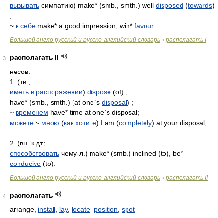
вызывать
симпатию) make* (smb., smth.) well
disposed
(
towards
)
;
~
к себе
make* a good impression, win*
favour
.
Большой англо-русский и русско-английский словарь
располагать I
>
располагать II
3
несов.
1. (тв.;
иметь
в распоряжении
)
dispose
(of) ;
have* (smb., smth.) (at one`s
disposal
) ;
~
временем
have* time at one`s disposal;
можете
~
мною
(
как
хотите
) I am (
completely
) at your disposal;
2. (вн. к дт.;
способствовать
чему-л.) make* (smb.) inclined (to), be*
conducive
(to).
Большой англо-русский и русско-английский словарь
располагать II
>
располагать
4
arrange,
install
,
lay
,
locate
,
position
,
spot