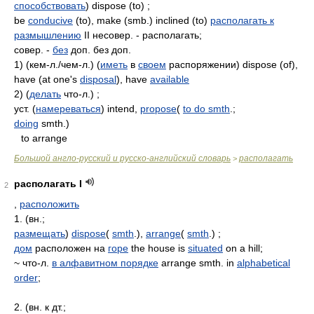
способствовать
) dispose (to) ;
be
conducive
(to), make (smb.) inclined (to)
располагать к
размышлению
II несовер. - располагать;
совер. -
без
доп. без доп.
1) (кем-л./чем-л.) (
иметь
в
своем
распоряжении) dispose (of),
have (at one's
disposal
), have
available
2) (
делать
что-л.) ;
уст. (
намереваться
) intend,
propose
(
to do smth
.;
doing
smth.)
to arrange
Большой англо-русский и русско-английский словарь
располагать
>
располагать I
2
,
расположить
1. (вн.;
размещать
)
dispose
(
smth
.),
arrange
(
smth
.) ;
дом
расположен на
горе
the house is
situated
on a hill;
~ что-л.
в алфавитном порядке
arrange smth. in
alphabetical
order
;
2. (вн. к дт.;