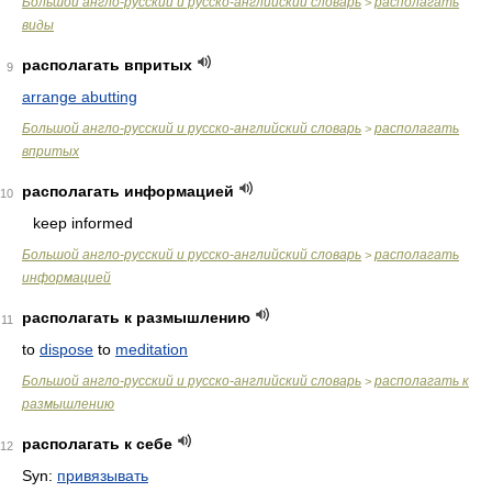
Большой англо-русский и русско-английский словарь
располагать
>
виды
располагать впритых
9
arrange abutting
Большой англо-русский и русско-английский словарь
располагать
>
впритых
располагать информацией
10
keep informed
Большой англо-русский и русско-английский словарь
располагать
>
информацией
располагать к размышлению
11
to
dispose
to
meditation
Большой англо-русский и русско-английский словарь
располагать к
>
размышлению
располагать к себе
12
Syn:
привязывать