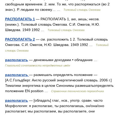
свободным временем. 2. кем. То же, что распоряжаться (во 2
знач.). Р. людьми по своему… …
Толковый словарь Ожегова
РАСПОЛАГАТЬ 1
— РАСПОЛАГАТЬ 1, аю, аешь; несов.
(книжн.). Толковый словарь Ожегова. С.И. Ожегов, Н.Ю.
Шведова. 1949 1992 …
Толковый словарь Ожегова
РАСПОЛАГАТЬ 2
— см. расположить 1 2. Толковый словарь
Ожегова. С.И. Ожегов, Н.Ю. Шведова. 1949 1992 …
Толковый
словарь Ожегова
располагать
— денежными доходами • обладание …
Глагольной сочетаемости непредметных имён
располагать
— размешать определять положение —
[А.С.Гольдберг. Англо русский энергетический словарь. 2006 г.]
Тематики энергетика в целом Синонимы размешатьопределять
положение EN position …
Справочник технического переводчика
располагать
— [обладать] глаг., нсв., употр. сравн. часто
Морфология: я располагаю, ты располагаешь, он/она/оно
располагает, мы располагаем, вы располагаете, они