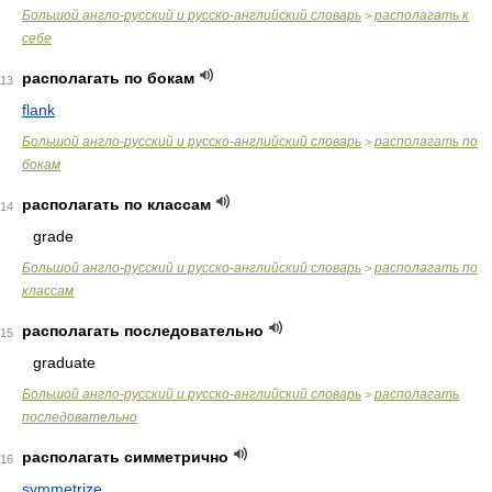
Большой англо-русский и русско-английский словарь
располагать к
>
себе
располагать по бокам
13
flank
Большой англо-русский и русско-английский словарь
располагать по
>
бокам
располагать по классам
14
grade
Большой англо-русский и русско-английский словарь
располагать по
>
классам
располагать последовательно
15
graduate
Большой англо-русский и русско-английский словарь
располагать
>
последовательно
располагать симметрично
16
symmetrize