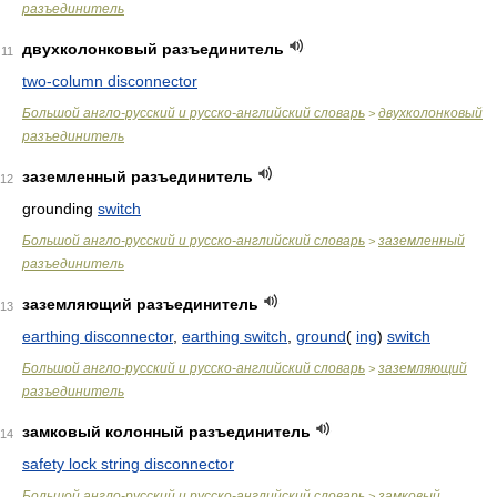
разъединитель
двухколонковый разъединитель
11
two-column disconnector
Большой англо-русский и русско-английский словарь
двухколонковый
>
разъединитель
заземленный разъединитель
12
grounding
switch
Большой англо-русский и русско-английский словарь
заземленный
>
разъединитель
заземляющий разъединитель
13
earthing disconnector
,
earthing switch
,
ground
(
ing
)
switch
Большой англо-русский и русско-английский словарь
заземляющий
>
разъединитель
замковый колонный разъединитель
14
safety lock string disconnector
Большой англо-русский и русско-английский словарь
замковый
>