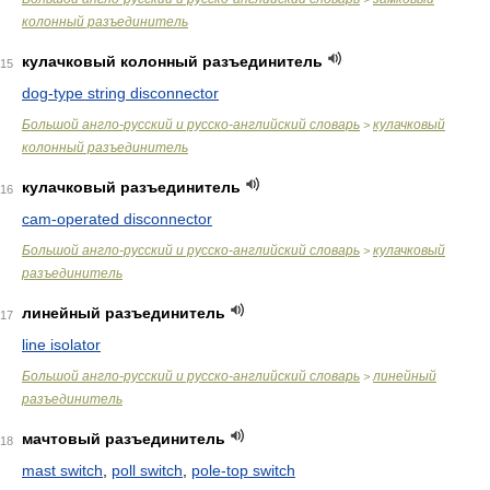
колонный разъединитель
кулачковый колонный разъединитель
15
dog-type string disconnector
Большой англо-русский и русско-английский словарь
кулачковый
>
колонный разъединитель
кулачковый разъединитель
16
cam-operated disconnector
Большой англо-русский и русско-английский словарь
кулачковый
>
разъединитель
линейный разъединитель
17
line isolator
Большой англо-русский и русско-английский словарь
линейный
>
разъединитель
мачтовый разъединитель
18
mast switch
,
poll switch
,
pole-top switch