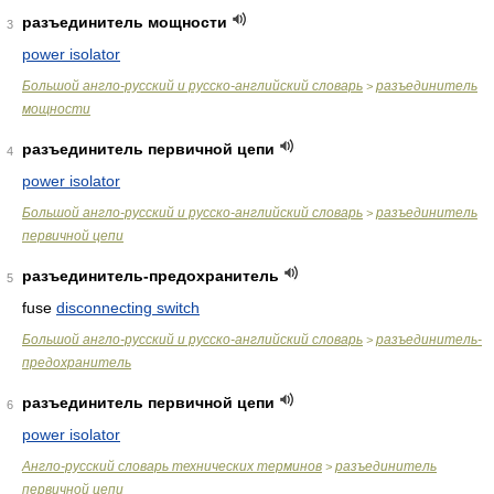
разъединитель мощности
3
power isolator
Большой англо-русский и русско-английский словарь
разъединитель
>
мощности
разъединитель первичной цепи
4
power isolator
Большой англо-русский и русско-английский словарь
разъединитель
>
первичной цепи
разъединитель-предохранитель
5
fuse
disconnecting switch
Большой англо-русский и русско-английский словарь
разъединитель-
>
предохранитель
разъединитель первичной цепи
6
power isolator
Англо-русский словарь технических терминов
разъединитель
>
первичной цепи