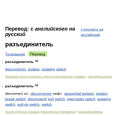
Перевод:
с английского на
с русского на
русский
английский
разъединитель
Толкование
Перевод
разъединитель
1
disconnector
,
isolator
,
isolating
switch
Большой англо-русский и русско-английский словарь
разъединитель
>
разъединитель
2
disconnect эл.,
disconnector
нефт.,
sequential isolator
,
isolator
,
break switch
,
disconnect
(
ing
)
switch
,
interrupter switch
,
isolating
switch
,
pull-on switch
,
switch
Англо-русский словарь технических терминов
разъединитель
>