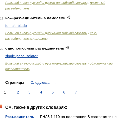
Большой англо-русский и русско-английский словарь
мачтовый
>
разъединитель
нож-разъединитель с ламелями
19
female blade
Большой англо-русский и русско-английский словарь
нож-
>
разъединитель с ламелями
однополюсный разъединитель
20
single-pose isolator
Большой англо-русский и русско-английский словарь
однополюсный
>
разъединитель
Страницы
Следующая
→
1
2
3
4
5
6
7
См. также в других словарях:
Разъединитель
— РНДЗ 1 110 на подстанции В соответствии с