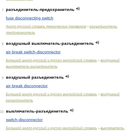
разъединитель-предохранитель
7
fuse disconnecting switch
Англо-русский словарь технических терминов
разъединитель-
>
предохранитель
воздушный выключатель-разъединитель
8
air-break switch-disconnector
Большой англо-русский и русско-английский словарь
воздушный
>
выключатель-разъединитель
воздушный разъединитель
9
air-break disconnector
Большой англо-русский и русско-английский словарь
воздушный
>
разъединитель
выключатель-разъединитель
10
switch-disconnector
Большой англо-русский и русско-английский словарь
выключатель-
>