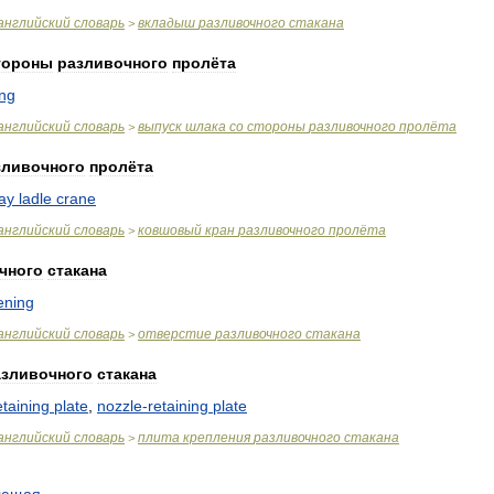
английский
словарь
вкладыш
разливочного
стакана
>
тороны
разливочного
пролёта
ing
английский
словарь
выпуск
шлака
со
стороны
разливочного
пролёта
>
зливочного
пролёта
ay
ladle
crane
английский
словарь
ковшовый
кран
разливочного
пролёта
>
чного
стакана
ening
английский
словарь
отверстие
разливочного
стакана
>
азливочного
стакана
etaining
plate
,
nozzle
-
retaining
plate
английский
словарь
плита
крепления
разливочного
стакана
>