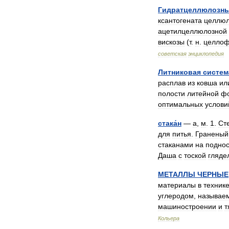
Гидратцеллюлозн
ксантогената
целлю
ацетилцеллюлозной
вискозы
(
т
.
н
.
целло
советская
энциклопедия
Литниковая
систем
расплав
из
ковша
ил
полости
литейной
ф
оптимальных
услови
стака́н
—
а
,
м
.
1
.
Ст
для
питья
.
Граненый
стаканами
на
подно
Даша
с
тоской
гляде
МЕТАЛЛЫ
ЧЕРНЫЕ
материалы
в
техник
углеродом
,
называе
машиностроении
и
т
Кольера