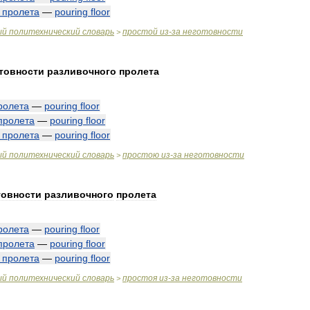
пролета
—
pouring
floor
ый
политехнический
словарь
простой
из
-
за
неготовности
>
товности
разливочного
пролета
ролета
—
pouring
floor
пролета
—
pouring
floor
пролета
—
pouring
floor
ый
политехнический
словарь
простою
из
-
за
неготовности
>
товности
разливочного
пролета
ролета
—
pouring
floor
пролета
—
pouring
floor
пролета
—
pouring
floor
ый
политехнический
словарь
простоя
из
-
за
неготовности
>