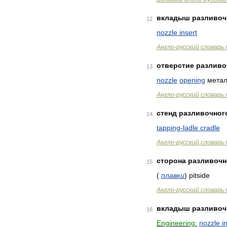
вкладыш
разливоч
12
nozzle
insert
Англо
-
русский
словарь
отверстие
разливо
13
nozzle
opening
мета
Англо
-
русский
словарь
стенд
разливочног
14
tapping
-
ladle
cradle
Англо
-
русский
словарь
сторона
разливочн
15
(
плавки
)
pitside
Англо
-
русский
словарь
вкладыш
разливоч
16
Engineering:
nozzle
i