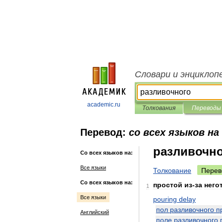
Словари и энциклоп
academic.ru
Толкования
Переводы
Перевод:
со всех языков на
разливочн
Со всех языков на:
Все языки
Толкование
Перев
Со всех языков на:
простой
из
-
за
него
1
Все языки
pouring
delay
пол
разливочного
п
Английский
поле
разливочного