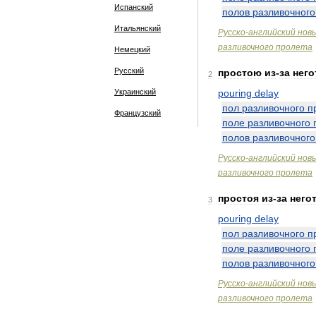
Испанский
полов
разливочного
Итальянский
Русско
-
английский
нов
разливочного
пролета
Немецкий
Русский
простою
из
-
за
него
2
Украинский
pouring
delay
пол
разливочного
п
Французский
поле
разливочного
полов
разливочного
Русско
-
английский
нов
разливочного
пролета
простоя
из
-
за
него
3
pouring
delay
пол
разливочного
п
поле
разливочного
полов
разливочного
Русско
-
английский
нов
разливочного
пролета