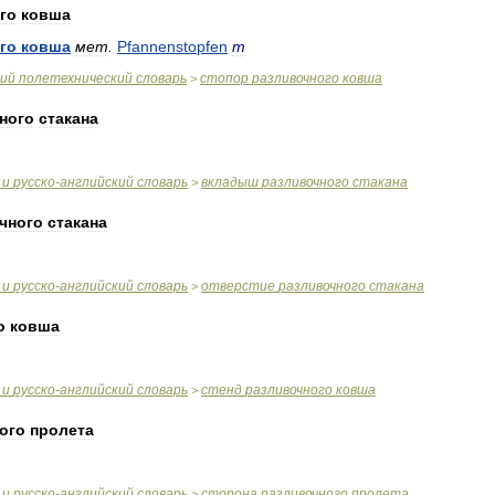
го
ковша
го
ковша
мет
.
Pfannenstopfen
m
ий
полетехнический
словарь
стопор
разливочного
ковша
>
ного
стакана
и
русско
-
английский
словарь
вкладыш
разливочного
стакана
>
чного
стакана
и
русско
-
английский
словарь
отверстие
разливочного
стакана
>
о
ковша
и
русско
-
английский
словарь
стенд
разливочного
ковша
>
ого
пролета
и
русско
-
английский
словарь
сторона
разливочного
пролета
>