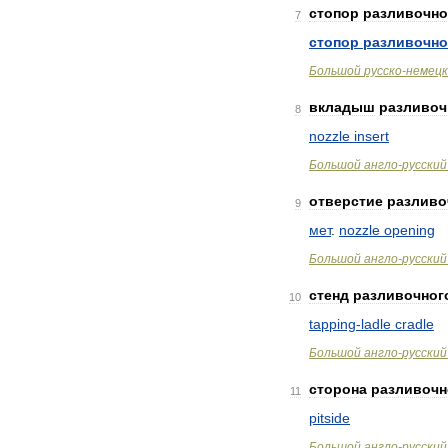
стопор
разливочно
7
стопор
разливочно
Большой
русско
-
немецк
вкладыш
разливоч
8
nozzle
insert
Большой
англо
-
русский
отверстие
разливо
9
мет
.
nozzle
opening
Большой
англо
-
русский
стенд
разливочног
10
tapping
-
ladle
cradle
Большой
англо
-
русский
сторона
разливочн
11
pitside
Большой
англо
-
русский