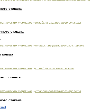
ного
стакана
технических
терминов
вкладыш
разливочного
стакана
>
чного
стакана
л
.
технических
терминов
отверстие
разливочного
стакана
>
о
ковша
технических
терминов
стенд
разливочного
ковша
>
ого
пролета
технических
терминов
сторона
разливочного
пролета
>
ного
стакана
nsert