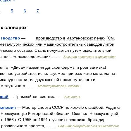
ующая
→
4
5
6
7
их
словарях:
изводство
—
производство
в
мартеновских
печах
(
См
.
металлургических
или
машиностроительных
заводов
литой
ического
состава
.
Сталь
получается
путём
окислительной
в
печь
железосодержащих
… …
Большая
советская
энциклопедия
ur
,
от
«
Диса
»
названия
датской
фирмы
и
pour
заливка
)
ивочное
устройство
,
используемое
при
разливке
металла
на
исапур
состоит
из
двух
ковшей
промежуточного
и
омежуточного
… …
Металлургический
словарь
мвай
—
Трамвайная
система
…
Википедия
ванович
—
Мастер
спорта
СССР
по
хоккею
с
шайбой
.
Родился
.
Новокузнецке
Кемеровской
области
.
Окончил
Новокузнецкий
в
1966
г
.
С
1955
по
1991
г
.
ученик
электрика
,
бригадир
разливочного
пролета
,… …
Большая
биографическая
энциклопедия