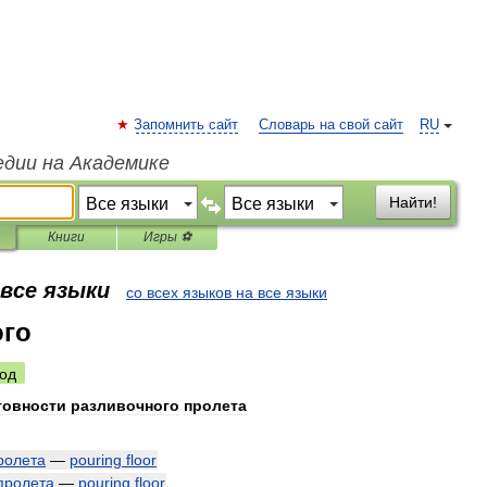
Запомнить сайт
Словарь на свой сайт
RU
едии на Академике
Найти!
Книги
Игры ⚽
 все языки
со всех языков на все языки
ого
од
товности
разливочного
пролета
ролета
—
pouring
floor
пролета
—
pouring
floor