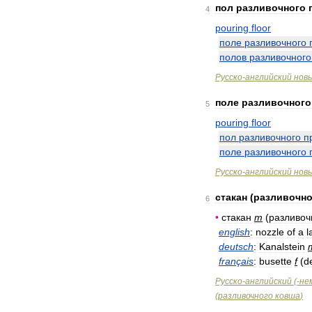
пол
разливочного
4
pouring
floor
поле
разливочного
полов
разливочного
Русско
-
английский
нов
поле
разливочного
5
pouring
floor
пол
разливочного
п
поле
разливочного
Русско
-
английский
нов
стакан
(
разливочно
6
•
стакан
m
(
разливоч
english
:
nozzle
of
a
l
deutsch
:
Kanalstein
français
:
busette
f
(
d
Русско
-
английский
(-
не
(
разливочного
ковша
)