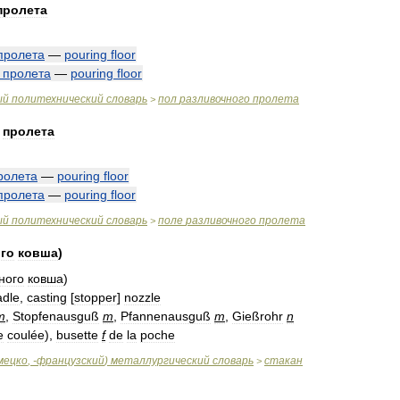
пролета
пролета
—
pouring
floor
пролета
—
pouring
floor
ый
политехнический
словарь
пол
разливочного
пролета
>
пролета
ролета
—
pouring
floor
пролета
—
pouring
floor
ый
политехнический
словарь
поле
разливочного
пролета
>
го
ковша
)
ного
ковша
)
adle
,
casting
[
stopper
]
nozzle
m
,
Stopfenausguß
m
,
Pfannenausguß
m
,
Gießrohr
n
e
coulée
),
busette
f
de
la
poche
мецко
, -
французский
)
металлургический
словарь
стакан
>