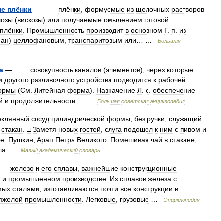
ые
плёнки
—
плёнки
,
формуемые
из
щелочных
растворов
лозы
(
вискозы
)
или
получаемые
омылением
готовой
плёнки
.
Промышленность
производит
в
основном
Г
.
п
.
из
фан
)
целлофановым
,
транспаритовым
или
… …
Большая
а
—
совокупность
каналов
(
элементов
),
через
которые
и
другого
разливочного
устройства
подводится
к
рабочей
ормы
(
См
.
Литейная
форма
).
Назначение
Л
.
с
.
обеспечение
й
и
продолжительности
… …
Большая
советская
энциклопедия
еклянный
сосуд
цилиндрической
формы
,
без
ручки
,
служащий
стакан
.
□
Заметя
новых
гостей
,
слуга
подошел
к
ним
с
пивом
и
се
.
Пушкин
,
Арап
Петра
Великого
.
Помешивая
чай
в
стакане
,
ла
…
Малый
академический
словарь
—
железо
и
его
сплавы
,
важнейшие
конструкционные
е
и
промышленном
производстве
.
Из
сплавов
железа
с
мых
сталями
,
изготавливаются
почти
все
конструкции
в
яжелой
промышленности
.
Легковые
,
грузовые
…
Энциклопедия