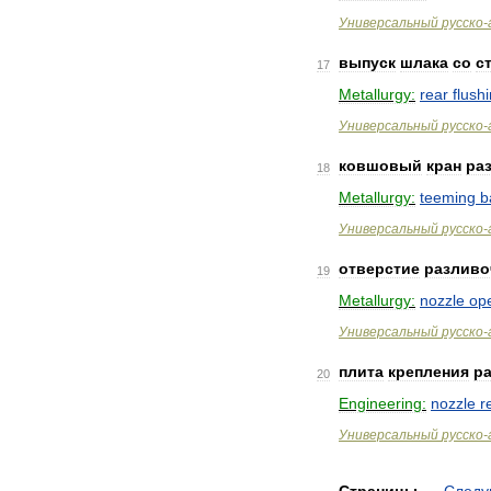
Универсальный
русско
-
выпуск
шлака
со
с
17
Metallurgy:
rear
flush
Универсальный
русско
-
ковшовый
кран
ра
18
Metallurgy:
teeming
b
Универсальный
русско
-
отверстие
разливо
19
Metallurgy:
nozzle
op
Универсальный
русско
-
плита
крепления
р
20
Engineering:
nozzle
r
Универсальный
русско
-