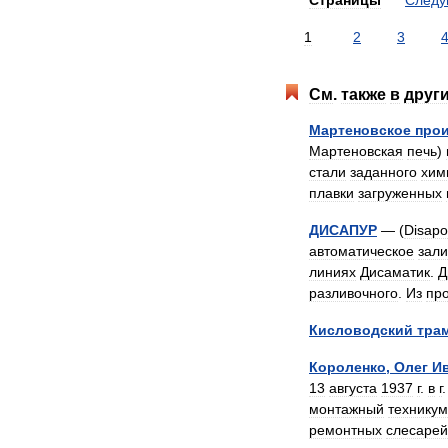
Страницы
След
1
2
3
См
.
также
в
друг
Мартеновское
про
Мартеновская
печь
)
стали
заданного
хим
плавки
загруженных
ДИСАПУР
— (
Disapo
автоматическое
зал
линиях
Дисаматик
.
Д
разливочного
.
Из
пр
Кисловодский
тра
Короленко
,
Олег
И
13
августа
1937
г
.
в
г
монтажный
техникум
ремонтных
слесарей