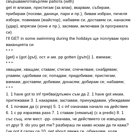
свършвам/отхвърлям работа (with)
get in влизам, пристигам (за влак), вкарвам, събирам,
прибирам (посеви, даници, пари и пр.), бивам избран, печеля
избори, повиквам (майстор), набавям си, доставям си, нанасям
(удар), впрягам (коне и пр.), засявам, включвам (в програмата
си)
I'll GET in some swimming during the holidays ще поплувам през
ваканцията си
* * *
{get} v (got {gъt}, ост. и ам. pp gotten {gъtn}) 1. вземам;
* * *
хващам; хващам; ставам; стигам; спечелвам; снабдявам;
улавям; сдобивам се; попадам; придобивам; пристигам;
вземам; доставям; добивам; донасям; добирам се; набавям;
* * *
1. 1 have got to inf трябва/длъжен съм да 2. 1 have got имам,
притежавам 3. 1 накарвам, заставам, принуждавам, убеждавам
4. 1 почвам да (с presp) 5. 1 с inf означава начало на действие
6. 1 с pp изразява pass 7. 1 ставам (някакъв) (с a predic) 8. 1
със същ. или мест. -pp- означава, че действието се извършва
от друг 9. do you get me? разбираш ли какво искам да ти кажа?
i've got it сетих се 10. get about движа се, обикалям, ходя,