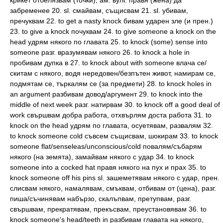
крикет отбелязвам (точки), ам. вулг. правя (жена) да
забременее 20. sl. смайвам, същисвам 21. sl. убивам,
пречуквам 22. to get a nasty knock бивам ударен зле (и прен.)
23. to give a knock почуквам 24. to give someone a knock on the
head удрям някого по главата 25. to knock (some) sense into
someone разг. вразумявам някого 26. to knock a hole in
пробивам дупка в 27. to knock about with someone влача се/
скитам с някого, водя нередовен/безпътен живот, намирам се,
подмятам се, търкалям се (за предмети) 28. to knock holes in
an argument разбивам довод/аргумент 29. to knock into the
middle of next week разг. натирвам 30. to knock off a good deal of
work свършвам добра работа, отхвърлям доста работа 31. to
knock on the head удрям по главата, осуетявам, развалям 32.
to knock someone cold съвсем същисвам, шокирам 33. to knock
someone flat/senseleas/unconscious/cold повалям/събарям
някого (на земята), замайвам някого с удар 34. to knock
someone into a cocked hat правя някого на пух и прах 35. to
knock someone off his pins sl. зашеметявам някого с удар, прен.
слисвам някого, намалявам, смъквам, отбивам от (цена), разг.
пиша/съчинявам набързо, скалъпвам, претупвам, разг.
свършвам, прекратявам, прекъсвам, преустановявам 36. to
knock someone's head/teeth in разбивам главата на някого,