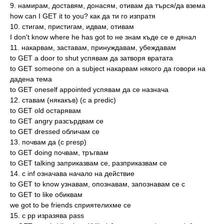
9. намирам, доставям, донасям, отивам да търся/да взема
how can I GET it to you? как да ти го изпратя
10. стигам, пристигам, идвам, отивам
I don't know where he has got to не знам къде се е дянал
11. накарвам, заставам, принуждавам, убеждавам
to GET a door to shut успявам да затворя вратата
to GET someone on a subject накарвам някого да говори на
дадена тема
to GET oneself appointed успявам да се назнача
12. ставам (някакъв) (с a predic)
to GET old остарявам
to GET angry разсърдвам се
to GET dressed обличам се
13. почвам да (с presp)
to GET doing почвам, тръгвам
to GET talking заприказвам се, разприказвам се
14. с inf означава начало на действие
to GET to know узнавам, опознавам, запознавам се с
to GET to like обиквам
we got to be friends сприятелихме се
15. с pp изразява pass