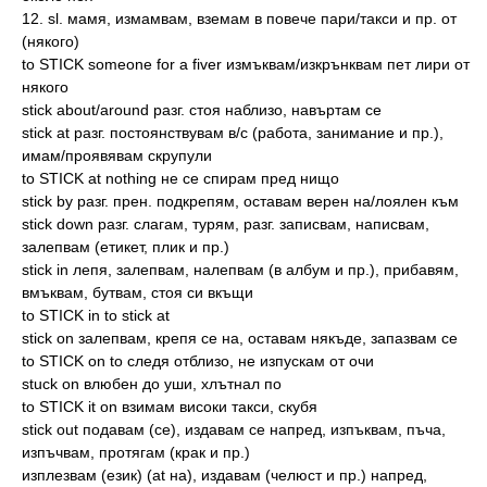
12. sl. мамя, измамвам, вземам в повече пари/такси и пр. от
(някого)
to STICK someone for a fiver измъквам/изкрънквам пет лири от
някого
stick about/around разг. стоя наблизо, навъртам се
stick at разг. постоянствувам в/с (работа, занимание и пр.),
имам/проявявам скрупули
to STICK at nothing не се спирам пред нищо
stick by разг. прен. подкрепям, оставам верен на/лоялен към
stick down разг. слагам, турям, разг. записвам, написвам,
залепвам (етикет, плик и пр.)
stick in лепя, залепвам, налепвам (в албум и пр.), прибавям,
вмъквам, бутвам, стоя си вкъщи
to STICK in to stick at
stick on залепвам, крепя се на, оставам някъде, запазвам се
to STICK on to следя отблизо, не изпускам от очи
stuck on влюбен до уши, хлътнал по
to STICK it on взимам високи такси, скубя
stick out подавам (се), издавам се напред, изпъквам, пъча,
изпъчвам, протягам (крак и пр.)
изплезвам (език) (at на), издавам (челюст и пр.) напред,