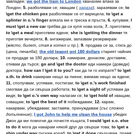
завладее;
we got the train to London
хванахме
влака
за
Лондон;
5.
разболявам
се;
хващам
(
зараза
);
заразявам
се;
to
\get the chicken pox
разболявам
се
от
варицела;
to \get a
splinter in o.'s finger
влязла
ми
е
треска
в
пръста;
6.
купувам;
I
must \get a new car
трябва
да
си
купя
нова
кола;
7.
приготвям;
to \get a meal
приготвям
ядене;
she is \getting the dinner
тя
приготвя
вечерята;
8.
ангажирам,
запазвам
резервирам
(
място,
билет,
стая
в
хотел
и
пр.
);
9.
продава
се
за,
стига
до
(
цена,
печалба
);
the old teapot got 180 dollars
старият
чайник
се
продаде
за
180
долара;
10.
намирам,
донасям;
доставям;
отивам
да
търся;
go and \get the doctor
иди
намери
(доведи)
доктора;
how can I \get it to you?
как
да
ти
го
изпратя?
to \get
s.th. to drink
намирам
нещо
за
пиене;
вземам
нещо
за
ядене;
11.
сполучвам,
успявам,
постигам;
to \get o.'s work finished
смогвам
да
си
свърша
работата;
to \get a sight of
успявам
да
видя;
to \get o.'s own way
налагам
се;
to \get hold of
хващам,
схващам;
to \get the best of it
побеждавам;
12.
карам,
накарвам,
убеждавам;
заставям,
принуждавам
(
със
сложно
допълнение
);
I got John to help me clean the house
убедих
Джон
да
ми
помогне
да
почистя
къщата;
I could \get s.o. else
to do it
мога
да
накарам
някой
друг
да
свърши
това;
to \get a
ship under way
пускам
кораб;
to \get it done
свършвам,
правя;