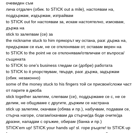
очевиден съм
лича отдалеч (обик. to STICK out a mile), настоявам на,
поддържам, издържам, изтрайвам
to STICK out for настоявам за, искам настоятелно, изисквам,
държа на
stick to залепвам (се) за
the nickname stuck to him прякорът му остана, разг. държа на,
придържам се към, не се отклонявам от, оставам верен на
to STICK to the point не се отклонявам/отвличам от въпроса/
същината
to STICK to one's business гледам си (добре) работата
to STICK to it упорствувам, твърдя, разг. държа, задържам
(обик. незаконно)
some of the money stuck to his fingers той си присвои/сложи част
от парите в джоба
stick together залепям, слепвам (се), поддържаме се с, не се
делим, не общуваме с другите, държим се настрана
stick up залепям, окачвам (обява и пр.), набучвам, подавам се,
стърча нагоре, слагам/окачвам да стърчи/да боде очите/да
дразни, нападам с оръжие, обирам (банка и пр.)
STICK'em up! STICK your hands up! sl. горе ръцете! to STICK up