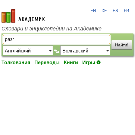
EN
DE
ES
FR
academic.ru
Словари и энциклопедии на Академике
Найти!
Толкования
Переводы
Книги
Игры ⚽