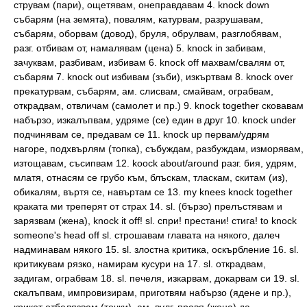
струвам (пари), ощетявам, онеправдавам 4. knock down
събарям (на земята), повалям, катурвам, разрушавам,
събарям, оборвам (довод), бруля, обрулвам, разглобявам,
разг. отбивам от, намалявам (цена) 5. knock in забивам,
зачуквам, разбивам, избивам 6. knock off махвам/свалям от,
събарям 7. knock out избивам (зъби), изкъртвам 8. knock over
прекатурвам, събарям, ам. слисвам, смайвам, ограбвам,
открадвам, отвличам (самолет и пр.) 9. knock together сковавам
набързо, изкалъпвам, удряме (се) един в друг 10. knock under
подчинявам се, предавам се 11. knock up первам/удрям
нагоре, подхвърлям (топка), събуждам, разбуждам, изморявам,
изтощавам, съсипвам 12. koock about/around разг. бия, удрям,
млатя, отнасям се грубо към, блъскам, тласкам, скитам (из),
обикалям, въртя се, навъртам се 13. my knees knock together
краката ми треперят от страх 14. sl. (бързо) прелъстявам и
зарязвам (жена), knock it off! sl. спри! престани! стига! to knock
someone's head off sl. строшавам главата на някого, далеч
надминавам някого 15. sl. злостна критика, оскърбление 16. sl.
критикувам рязко, намирам кусури на 17. sl. открадвам,
задигам, ограбвам 18. sl. печеля, изкарвам, докарвам си 19. sl.
скалъпвам, импровизирам, приготвям набързо (ядене и пр.),