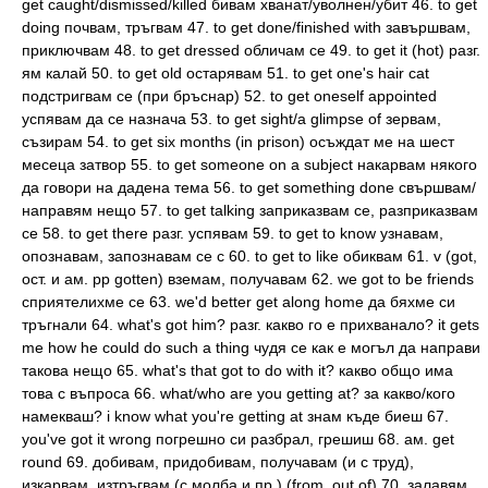
get caught/dismissed/killed бивам хванат/уволнен/убит 46. to get
doing почвам, тръгвам 47. to get done/finished with завършвам,
приключвам 48. to get dressed обличам се 49. to get it (hot) разг.
ям калай 50. to get old остарявам 51. to get one's hair cat
подстригвам се (при бръснар) 52. to get oneself appointed
успявам да се назнача 53. to get sight/a glimpse of зервам,
съзирам 54. to get six months (in prison) осъждат ме на шест
месеца затвор 55. to get someone on a subject накарвам някого
да говори на дадена тема 56. to get something done свършвам/
направям нещо 57. to get talking заприказвам се, разприказвам
се 58. to get there разг. успявам 59. to get to know узнавам,
опознавам, запознавам се с 60. to get to like обиквам 61. v (got,
ост. и ам. pp gotten) вземам, получавам 62. we got to be friends
сприятелихме се 63. we'd better get along home да бяхме си
тръгнали 64. what's got him? разг. какво го е прихванало? it gets
me how he could do such a thing чудя се как е могъл да направи
такова нещо 65. what's that got to do with it? какво общо има
това с въпроса 66. what/who are you getting at? за какво/кого
намекваш? i know what you're getting at знам къде биеш 67.
you've got it wrong погрешно си разбрал, грешиш 68. ам. get
round 69. добивам, придобивам, получавам (и с труд),
изкарвам, изтръгвам (с молба и пр.) (from, out of) 70. залавям