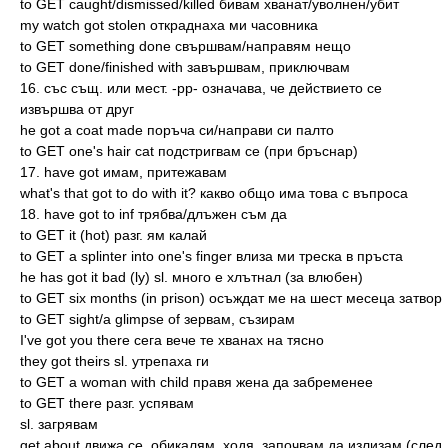
to GET caught/dismissed/killed бивам хванат/уволнен/убит
my watch got stolen откраднаха ми часовника
to GET something done свършвам/направям нещо
to GET done/finished with завършвам, приключвам
16. със същ. или мест. -pp- означава, че действието се
извършва от друг
he got a coat made поръча си/направи си палто
to GET one's hair cat подстригвам се (при бръснар)
17. have got имам, притежавам
what's that got to do with it? какво общо има това с въпроса
18. have got to inf трябва/длъжен съм да
to GET it (hot) разг. ям калай
to GET a splinter into one's finger влиза ми треска в пръста
he has got it bad (ly) sl. много е хлътнал (за влюбен)
to GET six months (in prison) осъждат ме на шест месеца затвор
to GET sight/a glimpse of зервам, съзирам
I've got you there сега вече те хванах на тясно
they got theirs sl. утрепаха ги
to GET a woman with child правя жена да забременее
to GET there разг. успявам
sl. загрявам
get about движа се, обикалям, ходя, започвам да излизам (след