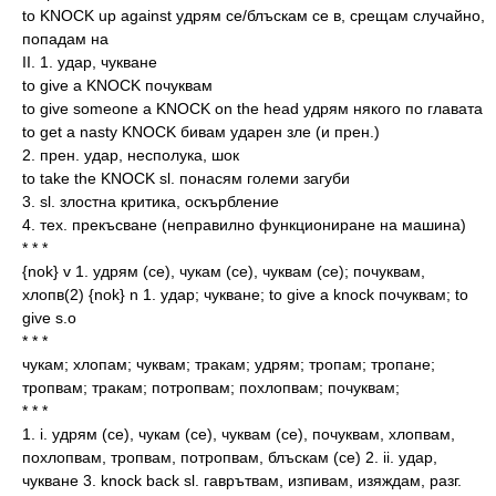
to KNOCK up against удрям се/блъскам се в, срещам случайно,
попадам на
II. 1. удар, чукване
to give a KNOCK почуквам
to give someone a KNOCK on the head удрям някого по главата
to get a nasty KNOCK бивам ударен зле (и прен.)
2. прен. удар, несполука, шок
to take the KNOCK sl. понасям големи загуби
3. sl. злостна критика, оскърбление
4. тех. прекъсване (неправилно функциониране на машина)
* * *
{nok} v 1. удрям (се), чукам (се), чуквам (се); почуквам,
хлопв(2) {nok} n 1. удар; чукване; to give a knock почуквам; to
give s.o
* * *
чукам; хлопам; чуквам; тракам; удрям; тропам; тропане;
тропвам; тракам; потропвам; похлопвам; почуквам;
* * *
1. i. удрям (се), чукам (се), чуквам (се), почуквам, хлопвам,
похлопвам, тропвам, потропвам, блъскам (се) 2. ii. удар,
чукване 3. knock back sl. гаврътвам, изпивам, изяждам, разг.