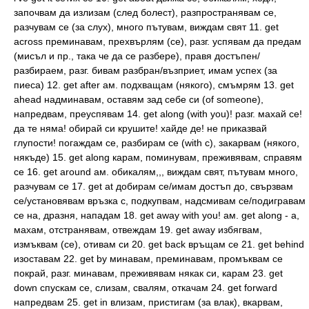
започвам да излизам (след болест), разпространявам се,
разчувам се (за слух), много пътувам, виждам свят 11. get
across преминавам, прехвърлям (се), разг. успявам да предам
(мисъл и пр., така че да се разбере), правя достъпен/
разбираем, разг. бивам разбран/възприет, имам успех (за
пиеса) 12. get after aм. подхващам (някого), смъмрям 13. get
ahead надминавам, оставям зад себе си (of someone),
напредвам, преуспявам 14. get along (with you)! разг. махай се!
да те няма! обирай си крушите! хайде де! не приказвай
глупости! погаждам се, разбирам се (with с), закарвам (някого,
някъде) 15. get along карам, поминувам, преживявам, справям
се 16. get around ам. обикалям,,, виждам свят, пътувам много,
разчувам се 17. get at добирам се/имам достъп до, свързвам
се/установявам връзка с, подкупвам, надсмивам се/подигравам
се на, дразня, нападам 18. get away with you! ам. get along - a,
махам, отстранявам, отвеждам 19. get away избягвам,
измъквам (се), отивам си 20. get back връщам се 21. get behind
изоставам 22. get by минавам, преминавам, промъквам се
покрай, разг. минавам, преживявам някак си, карам 23. get
down спускам се, слизам, свалям, откачам 24. get forward
напредвам 25. get in влизам, пристигам (за влак), вкарвам,