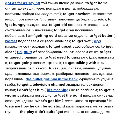
got as far as saying
той
тъкмо
щеше
да
каже;
to \get home
стигам
до
вкъщи,
прен.
попадам
в
целта;
побеждавам,
постигам
победа
(
за
спортист
);
to \get nowhere
не
постигам
нищо;
провалям
се;
3.
ставам,
започвам
да
бъда
(
c
predic
);
to
\get hungry
огладнявам;
to \get old
остарявам,
застарявам,
състарявам
се;
извехтявам;
to \get grey
посивявам,
побелявам;
I am \getting cold
става
ми
студено;
to \get better
(
worse
)
подобрявам
се
(влошавам
се);
to \get wet
(
dry
)
намокрям
се
(изсъхвам);
to \get upset
разстройвам
се;
to \get
clear
(
rid
,
quit
)
of
освобождавам
се,
отървавам
се
от;
to \get
engaged
сгодявам
се;
to \get used to
свиквам
с
(да),
навиквам
с;
to \get going
почвам,
тръгвам;
to \get talking with s.o.
заприказвам
се
с
някого;
4.
хващам,
пипвам,
улавям,
улучвам;
прен.
схващам,
възприемам,
разбирам;
долавям;
завладявам,
поразявам;
the bullet got him in the back
куршумът
го
улучи
в
гърба;
to \get a television channel
хващам
телевизионен
канал;
I don't \get him
(
his meaning
)
не
го
разбирам;
to \get it
wrong
разбирам
погрешно;
to \get the point
виждам
смисъла,
схващам
идеята;
what's got him?
разг.
какво
го
прихваща?
it
\gets me how he can be so stupid
разг.
поразява
ме
неговата
глупост;
the play didn't quite \get me
пиесата
не
можа
да
ме