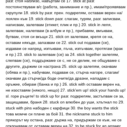
разг. стоя наблизо, навъртам се 17. stick at разг.
постоянствувам в/с (работа, занимание и пр.), имам/проявявам
скрупули 18. stick by разг. прен. подкрепям, оставам верен на/
лоялен към 19. stick down разг. слагам, турям, разг. записвам,
написвам, залепвам (етикет, плик и пр.) 20. stick in лепя,
залепвам, налепвам (в албум и пр.), прибавям, вмъквам,
бутвам, стоя си вкъщи 21. stick on залепвам, крепя се на,
оставам някъде, запазвам се 22. stick out подавам (се),
издавам се напред, изпъквам, пъча, изпъчвам, протягам (крак
и пр.) 23. stick to залепвам (се) за 24. stick together залепям,
слепвам (се), поддържаме се с, не се делим, не общуваме с
другите, държим се настрана 25. stick up залепям, окачвам
(обява и пр.), набучвам, подавам се, стърча нагоре, слагам/
окачвам да стърчи/да боде очите/да дразни, нападам с
оръжие, обирам (банка и пр.) 26. stick with оставам верен на,
не изоставям (някого, нещо) 27. stick'em up! stick your hands up!
sl. горе ръцете! to stick up for разг. подкрепям, застъпвам се за,
защищавам, браня 28. stuck on влюбен до уши, хлътнал по 29.
stuck with pins набоден с карфици 30. the boy wants the stick
това момче си плаче за бой 31. the nickname stuck to him
прякорът му остана, разг. държа на, придържам се към, не се
отклонявам от, оставам верен на 32. to be stuck for an answer