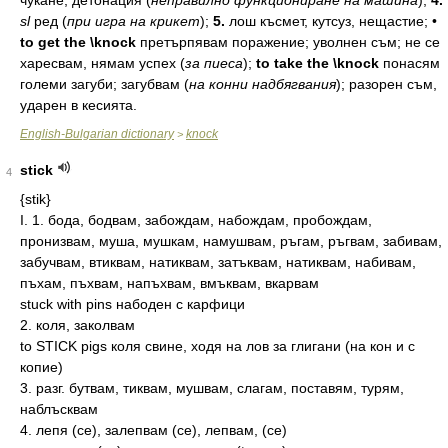
чукане,
детонация
(
неправилно
функциониране
на
машина
);
4.
sl
ред
(
при
игра
на
крикет
);
5.
лош
късмет,
кутсуз,
нещастие;
•
to get the \knock
претърпявам
поражение;
уволнен
съм;
не
се
харесвам,
нямам
успех
(
за
пиеса
);
to take the \knock
понасям
големи
загуби;
загубвам
(
на
конни
надбягвания
);
разорен
съм,
ударен
в
кесията.
English-Bulgarian dictionary
knock
>
stick
4
{stik}
I. 1. бода, бодвам, забождам, набождам, пробождам,
пронизвам, муша, мушкам, намушвам, ръгам, ръгвам, забивам,
забучвам, втиквам, натиквам, затъквам, натиквам, набивам,
пъхам, пъхвам, напъхвам, вмъквам, вкарвам
stuck with pins набоден с карфици
2. коля, заколвам
to STICK pigs коля свине, ходя на лов за глигани (на кон и с
копие)
3. разг. бутвам, тиквам, мушвам, слагам, поставям, турям,
наблъсквам
4. лепя (се), залепвам (се), лепвам, (се)