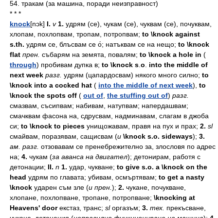
54. тракам (за машина, поради неизправност)
* * *
knock
[nɔk]
I.
v
1.
удрям
(се),
чукам
(се),
чуквам
(се),
почуквам,
хлопам,
похлопвам,
тропам,
потропвам;
to \knock against
s.th.
удрям
се,
блъсвам
се
о́;
натъквам
се
на
нещо;
to \knock
flat
прен.
събарям
на
земята,
повалям;
to \knock a hole in
(
through
)
пробивам
дупка
в;
to \knock s
.
o
.
into the middle of
next week
разг.
удрям
(цапардосвам)
някого
много
силно;
to
\knock into a cocked hat
(
into the middle of next week
),
to
\knock the spots off
(
out of
,
the stuffing out of
)
разг.
смазвам,
съсипвам;
набивам,
натупвам;
напердашвам;
смачквам
фасона
на,
сдрусвам,
надминавам,
слагам
в
джоба
си;
to \knock to pieces
унищожавам,
правя
на
пух
и
прах;
2.
sl
смайвам,
поразявам,
сащисвам
(
и
\knock s.o. sideways
);
3.
ам.
разг.
отзовавам
се
пренебрежително
за,
злословя
по
адрес
на;
4.
чукам
(
за
аванса
на
двигател
);
детонирам,
работя
с
детонации;
II.
n
1.
удар,
чукване;
to give s.o. a \knock on the
head
удрям
по
главата;
убивам,
осмъртявам;
to get a nasty
\knock
ударен
съм
зле
(
и
прен.
);
2.
чукане,
почукване,
хлопане,
похлопване,
тропане,
потропване;
\knocking at
Heavens' door
екстаз,
транс;
sl
оргазъм;
3.
тех.
прекъсване,