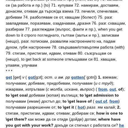
се (за работа и пр.) (to) 71. купувам 72. намирам, доставям,
донасям, отивам да търся/да взема 73. печеля, спечелвам,
добивам 74. разболявам се от, хващам (болест) 75. разг.
завладявам, поразявам, озадачавам, дразня 76. разг. схващам,
разбирам 77. разглеждам (въпрос, факти и пр.), when you get
down to it строго погледнато, гълтам (залък и пр.), записвам
(нещо), разг. потискам, развалям настроението на, падам
духом, губя настроение 78. свършвам/отхвърлям работа (with)
79. стигам, пристигам, идвам, отивам 80. съзсръщам се
(нещо), to get back at someone отмъщавам си 81. хващам,
улавям, улучвам
* * *
get
[get]
v
(
got
[gɔt];
ост.
и
ам.
pp
gotten
[´gɔtn])
1.
вземам;
получавам;
добивам,
придобивам,
получавам
(
и
с
труд
);
изкарвам,
изтръгвам
(
с
молба,
искане,
въпрос
)
(
from
,
out
,
of
);
to \get coal
добивам
(копая)
въглища;
to \get admission to
получавам
(имам)
достъп
до;
to \get leave of
(
out of
,
from
)
получавам
разрешение
от;
to \get it
(
hot
)
разг.
ям
калай;
2.
стигам,
пристигам,
идвам;
отивам;
добирам
се;
how is one to
\get there?
как
може
да
се
отиде
(дойде)
дотам;
where have
you got with your work?
докъде
си
стигнал
с
работата
си?
he