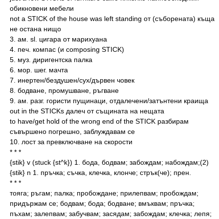
обикновени мебели
not a STICK of the house was left standing от (съборената) къща
не остана нищо
3. ам. sl. цигара от марихуана
4. печ. компас (и composing STICK)
5. муз. диригентска палка
6. мор. шег. мачта
7. инертен/бездушен/сух/дървен човек
8. бодване, промушване, ръгване
9. ам. разг. гористи пущинаци, отдалечени/затънтени краища
out in the STICKs далеч от същината на нещата
to have/get hold of the wrong end of the STICK разбирам
съвършено погрешно, заблуждавам се
10. лост за превключване на скорости
* * *
{stik} v (stuck {st^k}) 1. бода, бодвам; забождам; набождам;(2)
{stik} n 1. пръчка; съчка, клечка, клонче; стрък(че); прен.
* * *
тояга; ръгам; палка; пробождане; прилепвам; пробождам;
придържам се; бодвам; бода; бодване; вмъквам; пръчка;
пъхам; залепвам; забучвам; засядам; забождам; клечка; лепя;