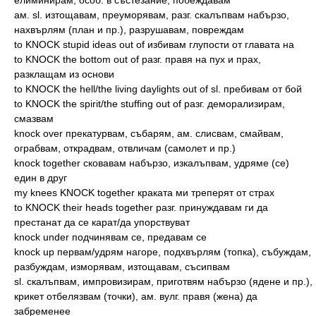
елиминирам, особ. в състезание, побеждавам
ам. sl. изтощавам, преуморявам, разг. скалъпвам набързо,
нахвърлям (план и пр.), разрушавам, повреждам
to KNOCK stupid ideas out of избивам глупости от главата на
to KNOCK the bottom out of разг. правя на пух и прах,
разклащам из основи
to KNOCK the hell/the living daylights out of sl. пребивам от бой
to KNOCK the spirit/the stuffing out of разг. деморализирам,
смазвам
knock over прекатурвам, събарям, ам. слисвам, смайвам,
ограбвам, открадвам, отвличам (самолет и пр.)
knock together сковавам набързо, изкалъпвам, удряме (се)
един в друг
my knees KNOCK together краката ми треперят от страх
to KNOCK their heads together разг. принуждавам ги да
престанат да се карат/да упорствуват
knock under подчинявам се, предавам се
knock up первам/удрям нагоре, подхвърлям (топка), събуждам,
разбуждам, изморявам, изтощавам, съсипвам
sl. скалъпвам, импровизирам, приготвям набързо (ядене и пр.),
крикет отбелязвам (точки), ам. вулг. правя (жена) да
забременее