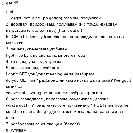
get
2
{get}
1. v (got, ост. и ам. pp gotten) вземам, получавам
2. добивам, придобивам, получавам (и с труд), изкарвам,
изтръгвам (с молба и пр.) (from, out of)
he GETs his timidity from his mother наследил е плахостта на
майка си
3. печеля, спечелвам, добивам
I got little by it не спечелих много от това
4. хващам, улавям, улучвам
5. разг. схващам, разбирам
I don't GET you/your meaning не те разбирам
do you GET me? разбираш ли какво искам да ти кажа? I've got it
сетих се
you've got it wrong погрешно си разбрал, грешиш
6. разг. завладявам, поразявам, озадачавам, дразня
what's got him? разг. какво го е прихванало? it GETs me how he
could do such a thing чудя се как е могъл да направи такова
нещо
7. разболявам се от, хващам (болест)
8. купувам