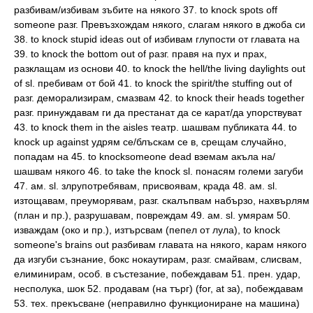
разбивам/избивам зъбите на някого 37. to knock spots off
someone разг. Превъзхождам някого, слагам някого в джоба си
38. to knock stupid ideas out of избивам глупости от главата на
39. to knock the bottom out of разг. правя на пух и прах,
разклащам из основи 40. to knock the hell/the living daylights out
of sl. пребивам от бой 41. to knock the spirit/the stuffing out of
разг. деморализирам, смазвам 42. to knock their heads together
разг. принуждавам ги да престанат да се карат/да упорствуват
43. to knock them in the aisles театр. шашвам публиката 44. to
knock up against удрям се/блъскам се в, срещам случайно,
попадам на 45. to knocksomeone dead вземам акъла на/
шашвам някого 46. to take the knock sl. понасям големи загуби
47. ам. sl. злрупотребявам, присвоявам, крада 48. ам. sl.
изтощавам, преуморявам, разг. скалъпвам набързо, нахвърлям
(план и пр.), разрушавам, повреждам 49. ам. sl. умярам 50.
изваждам (око и пр.), изтърсвам (пепел от лула), to knock
someone's brains out разбивам главата на някого, карам някого
да изгуби съзнание, бокс нокаутирам, разг. смайвам, слисвам,
елиминирам, особ. в състезание, побеждавам 51. прен. удар,
несполука, шок 52. продавам (на търг) (for, at за), побеждавам
53. тех. прекъсване (неправилно функциониране на машина)