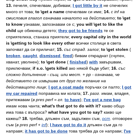
13.
печеля,
спечелвам,
добивам;
I got little by it
не
спечелих
много
от
това;
to \get a name
спечелвам
си
име;
14.
c
inf
на
смисловия
глагол
означава
началото
на
действието;
to \get
to know
узнавам,
запознавам
се
с;
you will \get to like the
child
ще
обикнеш
детето;
they got to be friends
те
се
сприятелиха,
станаха
приятели;
every capital city in the world
is \getting to look like every other
всички
столици
в
света
започват
да
си
приличат;
15.
със
страд.
залог
;
to \get stolen
(
broken
,
caught
,
dismissed
,
fired
)
бивам
откраднат
(счупен,
хванат,
уволнен);
to \get done
(
finished
)
with
завършвам,
приключвам;
if s.o. \gets killed
ако
някой
бъде
убит;
16.
със
сложно
допълнение -
същ.
или
мест.
+
pp -
означава,
че
действието
се
извършва
от
друг
по
желание
на
действащото
лице
;
I got a coat made
поръчах
си
палто;
I got
my car repaired
поправиха
ми
колата;
17.
разг.
имам,
владея,
притежавам
(
в
pres
perf
=
гл.
to have
);
I've got a new bag
имам
нова
чанта;
what's that got to do with it?
какво
общо
има
това
с
въпроса?
what have you got to say?
какво
ще
кажеш?
18.
трябва,
длъжен
съм,
задължен
съм,
ост
.
отговорен
съм
(
в
pres
perf
+
inf
);
I have got to do it
длъжен
съм
да
го
направя;
it has got to be done
това
трябва
да
се
направи;
I've