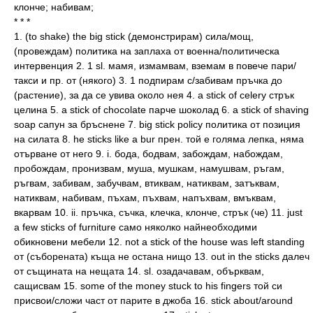
клонче; набивам;
* * *
1. (to shake) the big stick (демонстрирам) сила/мощ,
(провеждам) политика на заплаха от военна/политическа
интервенция 2. 1 sl. мамя, измамвам, вземам в повече пари/
такси и пр. от (някого) 3. 1 подпирам с/забивам пръчка до
(растение), за да се увива около нея 4. a stick of celery стрък
целина 5. a stick of chocolate парче шоколад 6. a stick of shaving
soap сапун за бръснене 7. big stick policy политика от позиция
на силата 8. he sticks like a bur прен. той е голяма лепка, няма
отърване от него 9. i. бода, бодвам, забождам, набождам,
пробождам, пронизвам, муша, мушкам, намушвам, ръгам,
ръгвам, забивам, забучвам, втиквам, натиквам, затъквам,
натиквам, набивам, пъхам, пъхвам, напъхвам, вмъквам,
вкарвам 10. ii. пръчка, съчка, клечка, клонче, стрък (че) 11. just
a few sticks of furniture само няколко найнеобходими
обикновени мебели 12. not a stick of the house was left standing
от (съборената) къща не остана нищо 13. out in the sticks далеч
от същината на нещата 14. sl. озадачавам, обърквам,
сащисвам 15. some of the money stuck to his fingers той си
присвои/сложи част от парите в джоба 16. stick about/around