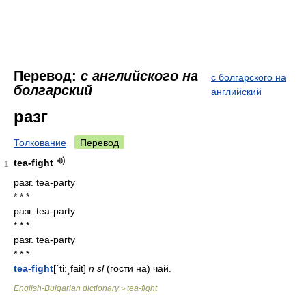
Перевод:
с английского на
с болгарского на
болгарский
английский
разг
Толкование
Перевод
tea-fight
1
разг. tea-party
* * *
разг. tea-party.
* * *
разг. tea-party
* * *
tea-fight
[´ti:¸fait]
n
sl
(гости
на)
чай.
English-Bulgarian dictionary
tea-fight
>