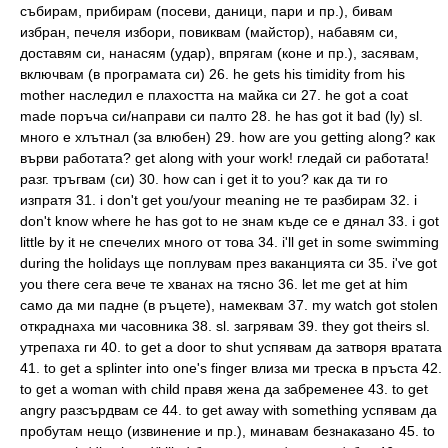
събирам, прибирам (посеви, даници, пари и пр.), бивам
избран, печеля избори, повиквам (майстор), набавям си,
доставям си, нанасям (удар), впрягам (коне и пр.), засявам,
включвам (в програмата си) 26. he gets his timidity from his
mother наследил е плахостта на майка си 27. he got a coat
made поръча си/направи си палто 28. he has got it bad (ly) sl.
много е хлътнал (за влюбен) 29. how are you getting along? как
върви работата? get along with your work! гледай си работата!
разг. тръгвам (си) 30. how can i get it to you? как да ти го
изпратя 31. i don't get you/your meaning не те разбирам 32. i
don't know where he has got to не знам къде се е дянал 33. i got
little by it не спечелих много от това 34. i'll get in some swimming
during the holidays ще поплувам през ваканцията си 35. i've got
you there сега вече те хванах на тясно 36. let me get at him
само да ми падне (в ръцете), намеквам 37. my watch got stolen
откраднаха ми часовника 38. sl. загрявам 39. they got theirs sl.
утрепаха ги 40. to get a door to shut успявам да затворя вратата
41. to get a splinter into one's finger влиза ми треска в пръста 42.
to get a woman with child правя жена да забременее 43. to get
angry разсърдвам се 44. to get away with something успявам да
пробутам нещо (извинение и пр.), минавам безнаказано 45. to