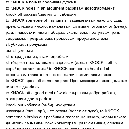
to KNOCK a hole in пробивам дупка в
to KNOCK holes in an argument разбивам довод/аргумент
knock off махвам/свалям от, събарям
to KNOCK someone off his pins sl. зашеметявам някого с удар,
прен. слисвам някого, намалявам, смъквам, отбивам от (цена),
разг. пиша/съчинявам набързо, скалъпвам, претупвам, разг.
свършвам, прекратявам, прекъсвам, преустановявам
sl. убивам, пречуквам
ам. sl. умярам
sl. открадвам, задигам, ограбвам
sl. (бързо) прелъстявам и зарязвам (жена), KNOCK it off! sl.
спри! престани! стига! to KNOCK someone's head off sl.
строшавам главата на някого, далеч надминавам някого
to KNOCK spots off someone разг. Превъзхождам някого, слагам
някого в джоба си
to KNOCK off a good deal of work свършвам добра работа,
отхвърлям доста работа
knock out избивам (зъби), изкъртвам
изваждам (око и пр.), изтърсвам (пепел от лула), to KNOCK
someone's brains out разбивам главата на някого, карам някого
да изгуби съзнание, бокс нокаутирам, разг. смайвам, слисвам,