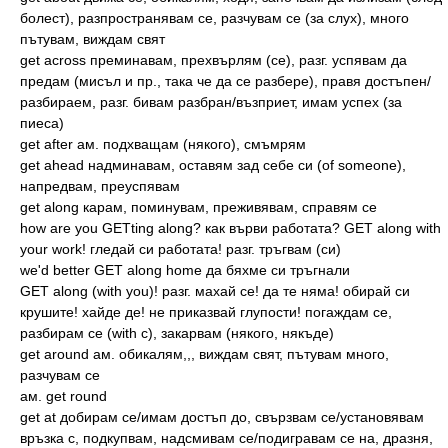
болест), разпространявам се, разчувам се (за слух), много
пътувам, виждам свят
get across преминавам, прехвърлям (се), разг. успявам да
предам (мисъл и пр., така че да се разбере), правя достъпен/
разбираем, разг. бивам разбран/възприет, имам успех (за
пиеса)
get after aм. подхващам (някого), смъмрям
get ahead надминавам, оставям зад себе си (of someone),
напредвам, преуспявам
get along карам, поминувам, преживявам, справям се
how are you GETting along? как върви работата? GET along with
your work! гледай си работата! разг. тръгвам (си)
we'd better GET along home да бяхме си тръгнали
GET along (with you)! разг. махай се! да те няма! обирай си
крушите! хайде де! не приказвай глупости! погаждам се,
разбирам се (with с), закарвам (някого, някъде)
get around ам. обикалям,,, виждам свят, пътувам много,
разчувам се
ам. get round
get at добирам се/имам достъп до, свързвам се/установявам
връзка с, подкупвам, надсмивам се/подигравам се на, дразня,