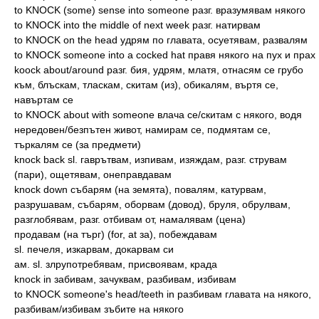
to KNOCK (some) sense into someone разг. вразумявам някого
to KNOCK into the middle of next week разг. натирвам
to KNOCK on the head удрям по главата, осуетявам, развалям
to KNOCK someone into a cocked hat правя някого на пух и прах
koock about/around разг. бия, удрям, млатя, отнасям се грубо
към, блъскам, тласкам, скитам (из), обикалям, въртя се,
навъртам се
to KNOCK about with someone влача се/скитам с някого, водя
нередовен/безпътен живот, намирам се, подмятам се,
търкалям се (за предмети)
knock back sl. гаврътвам, изпивам, изяждам, разг. струвам
(пари), ощетявам, онеправдавам
knock down събарям (на земята), повалям, катурвам,
разрушавам, събарям, оборвам (довод), бруля, обрулвам,
разглобявам, разг. отбивам от, намалявам (цена)
продавам (на търг) (for, at за), побеждавам
sl. печеля, изкарвам, докарвам си
ам. sl. злрупотребявам, присвоявам, крада
knock in забивам, зачуквам, разбивам, избивам
to KNOCK someone's head/teeth in разбивам главата на някого,
разбивам/избивам зъбите на някого