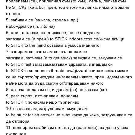
прилепвам (се), прилепнал съм (to към), лепна, лепкав съм
he STICKs like a bur прен. той е голяма лепка, няма отърване
от него
5. забивам се (за игла, стрела и пр.)
набождам се (in, into на)
6. стоя, оставам, сп. държа се, не се предавам
запазвам се (и прен.) to STICK indoors стоя си/кисна вкъщи
to STICK to the mind оставам в ума/съзнанието
7. запирам се, запъвам се, залоствам се
загазвам, затъвам (и to get stuck) заяждам се, закучвам се
to STICK fast загазвам/затъвам здравата, изпащам си
to STICK in someone's throat/craw/gizzard спирам се/затъквам
се на гърлото/присядам на/задавям някого, прен. идвам много
на/не мога да бъда смлян от/отвращавам някого
8. стърча, подавам се, издавам (се), показвам (се)
9. разг. търпя, изтърпявам, понасям
to STICK it понасям нещо търпеливо
10. озадачавам, затруднявам, смущавам
to be stuck for an answer не зная какво да кажа, затруднявам се
да отговоря
11. подпирам с/забивам пръчка до (растение), за да се увива
около нея