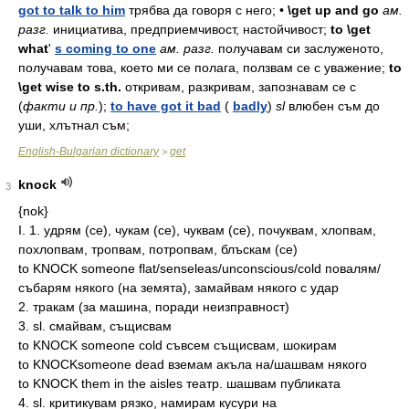
got to talk to him
трябва
да
говоря
с
него;
•
\get up and go
ам.
разг.
инициатива,
предприемчивост,
настойчивост;
to \get
what
'
s coming to one
ам.
разг.
получавам
си
заслуженото,
получавам
това,
което
ми
се
полага,
ползвам
се
с
уважение;
to
\get wise to s.th.
откривам,
разкривам,
запознавам
се
с
(
факти
и
пр.
);
to have got it bad
(
badly
)
sl
влюбен
съм
до
уши,
хлътнал
съм;
English-Bulgarian dictionary
get
>
knock
3
{nok}
I. 1. удрям (се), чукам (се), чуквам (се), почуквам, хлопвам,
похлопвам, тропвам, потропвам, блъскам (се)
to KNOCK someone flat/senseleas/unconscious/cold повалям/
събарям някого (на земята), замайвам някого с удар
2. тракам (за машина, поради неизправност)
3. sl. смайвам, същисвам
to KNOCK someone cold съвсем същисвам, шокирам
to KNOCKsomeone dead вземам акъла на/шашвам някого
to KNOCK them in the aisles театр. шашвам публиката
4. sl. критикувам рязко, намирам кусури на