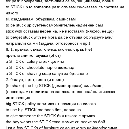
for разг. подкрепям, застъпвам се за, защищавам, браня
to STICK up to someone разг. опъвам се/оказвам съпротива на
някого
sl. озадачавам, обърквам, сащисвам
to be stuck up суетен/самомнителен/надменен съм
stick with оставам верен на, не изоставям (някого, нещо)
to be/get stuck with не мога да се отърва от, хързулнали/
натрапили са ми (задача, отговорност и пр.)
II. 1. пръчка, съчка, клечка, клонче, стрък (че)
прен. мъничко, шушка (of от)
a STICK of celery стрък целина
a STICK of chocolate парче шоколад
a STICK of shaving soap сапун за бръснене
2. бастун, прът, тояга (и прен.)
(to shake) the big STICK (демонстрирам) сила/мощ,
(провеждам) политика на заплаха от военна/политическа
интервенция
big STICK policy политика от позиция на силата
to use big STICK methods бия, пердаша
to give someone the STICK бия някого с пръчка
the boy wants the STICK това момче си плаче за бой
just a few STICKs of furniture само няколко найнеобходими