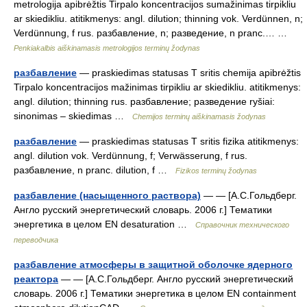
metrologija apibrėžtis Tirpalo koncentracijos sumažinimas tirpikliu
ar skiedikliu. atitikmenys: angl. dilution; thinning vok. Verdünnen, n;
Verdünnung, f rus. разбавление, n; разведение, n pranc.… …
Penkiakalbis aiškinamasis metrologijos terminų žodynas
разбавление
— praskiedimas statusas T sritis chemija apibrėžtis
Tirpalo koncentracijos mažinimas tirpikliu ar skiedikliu. atitikmenys:
angl. dilution; thinning rus. разбавление; разведение ryšiai:
sinonimas – skiedimas …
Chemijos terminų aiškinamasis žodynas
разбавление
— praskiedimas statusas T sritis fizika atitikmenys:
angl. dilution vok. Verdünnung, f; Verwässerung, f rus.
разбавление, n pranc. dilution, f …
Fizikos terminų žodynas
разбавление (насыщенного раствора)
— — [А.С.Гольдберг.
Англо русский энергетический словарь. 2006 г.] Тематики
энергетика в целом EN desaturation …
Справочник технического
переводчика
разбавление атмосферы в защитной оболочке ядерного
реактора
— — [А.С.Гольдберг. Англо русский энергетический
словарь. 2006 г.] Тематики энергетика в целом EN containment