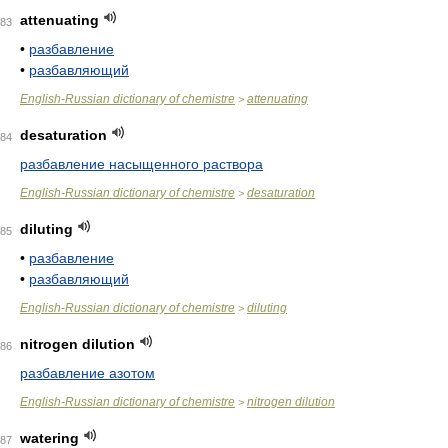
attenuating
83
•
разбавление
•
разбавляющий
English-Russian dictionary of chemistre
attenuating
>
desaturation
84
разбавление насыщенного раствора
English-Russian dictionary of chemistre
desaturation
>
diluting
85
•
разбавление
•
разбавляющий
English-Russian dictionary of chemistre
diluting
>
nitrogen dilution
86
разбавление азотом
English-Russian dictionary of chemistre
nitrogen dilution
>
watering
87