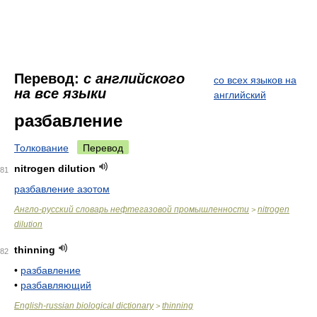
Перевод:
с английского
со всех языков на
на все языки
английский
разбавление
Толкование
Перевод
nitrogen dilution
81
разбавление азотом
Англо-русский словарь нефтегазовой промышленности
nitrogen
>
dilution
thinning
82
•
разбавление
•
разбавляющий
English-russian biological dictionary
thinning
>