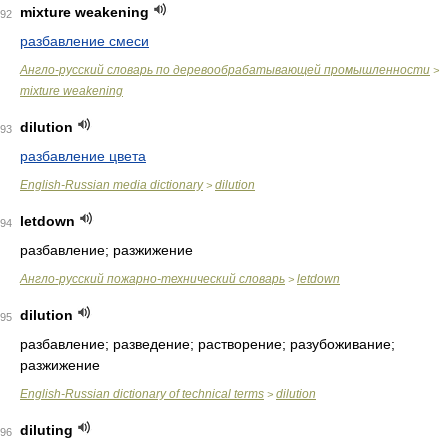
mixture weakening
92
разбавление смеси
Англо-русский словарь по деревообрабатывающей промышленности
>
mixture weakening
dilution
93
разбавление цвета
English-Russian media dictionary
dilution
>
letdown
94
разбавление; разжижение
Англо-русский пожарно-технический словарь
letdown
>
dilution
95
разбавление; разведение; растворение; разубоживание;
разжижение
English-Russian dictionary of technical terms
dilution
>
diluting
96