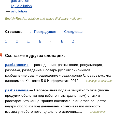
—
gas dilution
—
liquid dilution
—
oil dilution
Englsh-Russian aviation and space dictionary
dilution
>
Страницы
←
Предыдущая
Следующая
→
1
2
3
4
5
6
7
См. также в других словарях:
разбавление
— разводнение, разжижение, репульпация,
разбавка, разведение Словарь русских синонимов.
разбавление сущ. • разведение • разжижение Словарь русских
синонимов. Контекст 5.0 Информатик. 2012 …
Словарь синонимов
разбавление
— Непрерывная подача защитного газа (после
продувки оболочки под избыточным давлением) с таким
расходом, что концентрация воспламеняющегося вещества
внутри оболочки под давлением исключает возможность
взрыва у любого потенциального источника… …
Справочник