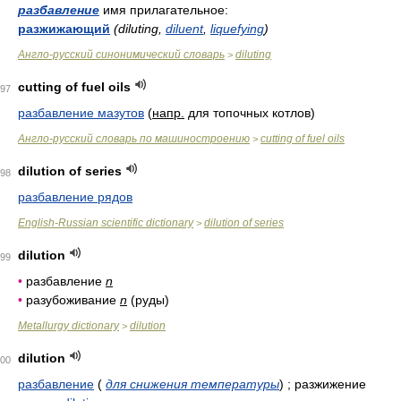
разбавление
имя прилагательное:
разжижающий
(diluting,
diluent
,
liquefying
)
Англо-русский синонимический словарь
diluting
>
cutting of fuel oils
97
разбавление мазутов
(
напр.
для топочных котлов)
Англо-русский словарь по машиностроению
cutting of fuel oils
>
dilution of series
98
разбавление рядов
English-Russian scientific dictionary
dilution of series
>
dilution
99
•
разбавление
n
•
разубоживание
n
(руды)
Metallurgy dictionary
dilution
>
dilution
00
разбавление
(
для снижения температуры
)
; разжижение