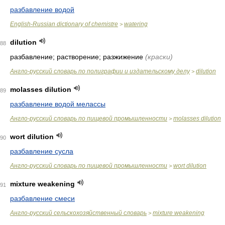
разбавление водой
English-Russian dictionary of chemistre
watering
>
dilution
88
разбавление; растворение; разжижение
(краски)
Англо-русский словарь по полиграфии и издательскому делу
dilution
>
molasses dilution
89
разбавление водой мелассы
Англо-русский словарь по пищевой промышленности
molasses dilution
>
wort dilution
90
разбавление сусла
Англо-русский словарь по пищевой промышленности
wort dilution
>
mixture weakening
91
разбавление смеси
Англо-русский сельскохозяйственный словарь
mixture weakening
>