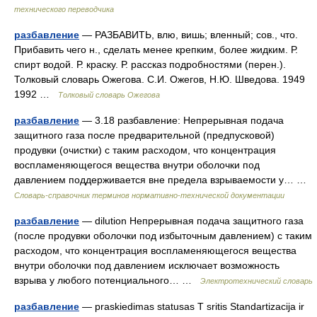
технического переводчика
разбавление
— РАЗБАВИТЬ, влю, вишь; вленный; сов., что.
Прибавить чего н., сделать менее крепким, более жидким. Р.
спирт водой. Р. краску. Р. рассказ подробностями (перен.).
Толковый словарь Ожегова. С.И. Ожегов, Н.Ю. Шведова. 1949
1992 …
Толковый словарь Ожегова
разбавление
— 3.18 разбавление: Непрерывная подача
защитного газа после предварительной (предпусковой)
продувки (очистки) с таким расходом, что концентрация
воспламеняющегося вещества внутри оболочки под
давлением поддерживается вне предела взрываемости у… …
Словарь-справочник терминов нормативно-технической документации
разбавление
— dilution Непрерывная подача защитного газа
(после продувки оболочки под избыточным давлением) с таким
расходом, что концентрация воспламеняющегося вещества
внутри оболочки под давлением исключает возможность
взрыва у любого потенциального… …
Электротехнический словарь
разбавление
— praskiedimas statusas T sritis Standartizacija ir