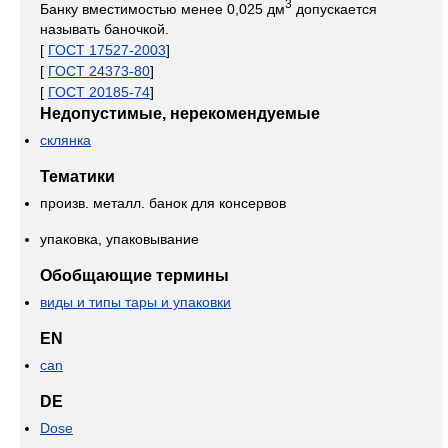
3
Банку вместимостью менее 0,025 дм
допускается
называть баночкой.
[
ГОСТ 17527-2003
]
[
ГОСТ 24373-80
]
[
ГОСТ 20185-74
]
Недопустимые, нерекомендуемые
склянка
Тематики
произв. металл. банок для консервов
упаковка, упаковывание
Обобщающие термины
виды и типы тары и упаковки
EN
can
DE
Dose