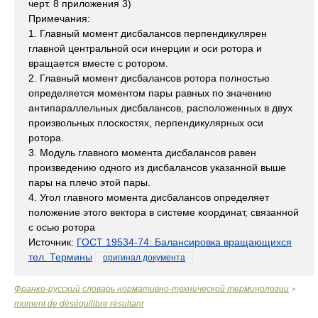
черт. 8 приложения 3)
Примечания:
1. Главный момент дисбалансов перпендикулярен
главной центральной оси инерции и оси ротора и
вращается вместе с ротором.
2. Главный момент дисбалансов ротора полностью
определяется моментом пары равных по значению
антипараллельных дисбалансов, расположенных в двух
произвольных плоскостях, перпендикулярных оси
ротора.
3. Модуль главного момента дисбалансов равен
произведению одного из дисбалансов указанной выше
пары на плечо этой пары.
4. Угол главного момента дисбалансов определяет
положение этого вектора в системе координат, связанной
с осью ротора
Источник:
ГОСТ 19534-74: Балансировка вращающихся
тел. Термины
оригинал документа
Франко-русский словарь нормативно-технической терминологии
>
moment de déséquilibre résultant