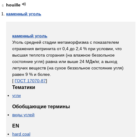
houille
6
каменный уголь
каменный уголь
Уголь средней стадии метаморфизма с показателем
отражения витринита от 0,4 до 2,4 % при условии, что
высшая теплота сгорания (на влажное беззольное
состояние угля) равна или выше 24 МДж/кг, а выход
летучих веществ (на сухое беззольное состояние угля)
равен 9 % и более.
[
ГОСТ 17070-87
]
Тематики
угли
Обобщающие термины
виды углей
EN
hard coal