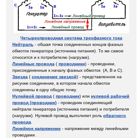
Четырехпроводная система трехфазного тока
Нейтраль
- обшая точка соединенных концов фазных
обмоток генератора (источника питания). То же самое
относится и к потребителю (нагрузке).
Линейные провода
(
проводники
) - проводники,
присоединенные к началу фазных обмоток (А, В и С).
Звезда
(
соединение звездой
) - представленное на
рисунке соединение, в котором начала обмоток
соединены в одну общую точку.
Нулейвой провод
(
проводник
) или
нулевой рабочий
провод (проводник)
- проводник соединяющий
нейтрали генератора (источника питания) и потребителя
(нагрузки). Нулевой провод выполняет роль
обратного
провода
.
Линейное напряжение
- напряжение между линейными
проводами.