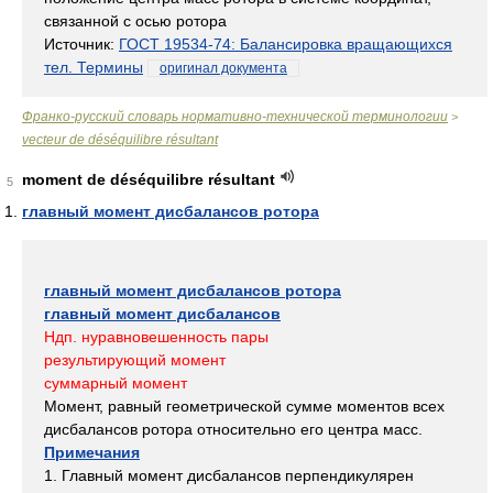
связанной с осью ротора
Источник:
ГОСТ 19534-74: Балансировка вращающихся
тел. Термины
оригинал документа
Франко-русский словарь нормативно-технической терминологии
>
vecteur de déséquilibre résultant
moment de déséquilibre résultant
5
главный момент дисбалансов ротора
главный момент дисбалансов ротора
главный момент дисбалансов
Ндп. нуравновешенность пары
результирующий момент
суммарный момент
Момент, равный геометрической сумме моментов всех
дисбалансов ротора относительно его центра масс.
Примечания
1. Главный момент дисбалансов перпендикулярен