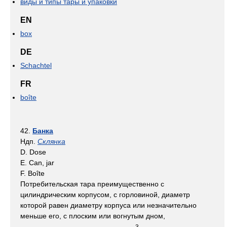
виды и типы тары и упаковки
EN
box
DE
Schachtel
FR
boîte
42.
Банка
Ндп.
Склянка
D. Dose
Е. Can, jar
F. Boîte
Потребительская тара преимущественно с
цилиндрическим корпусом, с горловиной, диаметр
которой равен диаметру корпуса или незначительно
меньше его, с плоским или вогнутым дном,
3