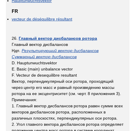
Hauptunwuchtsvektor
FR
vecteur de déséquilibre résultant
26.
Главный вектор дисбалансов ротора
Главный вектор дисбалансов
Ндп.
Результирующий вектор дисбалансов
Суммарный вектор дисбалансов
D. Hauptunwuchtsvektor
Е. Basic (main) unbalance vector
F. Vecteur de desequilibre resultant
Вектор, перпендикулярный оси ротора, проходящий
через центр его масс и равный произведению массы
ротора на ее эксцентриситет (см. черт. 8 приложения 3).
Примечания:
1. Главный вектор дисбалансов ротора равен сумме всех
векторов дисбалансов ротора, расположенных в
различных плоскостях, перпендикулярных оси ротора.
2. Угол главного вектора дисбалансов ротора определяет
положение центра масс ротора в системе координат,