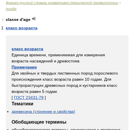
Франко-русский словарь нормативно-технической терминологии
>
houille
classe d'age
7
класс возраста
класс возраста
Единица времени, применяемая для измерения
возраста насаждений и древостоев.
Примечание
Для хвойных и твердых лиственных пород порослевого
происхождения класс возраста равен 10 годам. Для
быстрорастущих древесных пород и кустарников класс
возраста равен 5 годам.
[
ГОСТ 23431-79
]
Тематики
древесина (строение и свойства)
Обобщающие термины
общебиологические термины, относящиеся к древесине