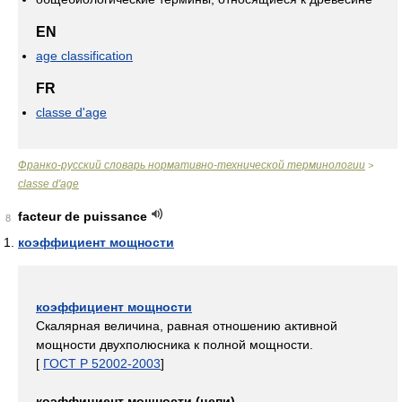
EN
age classification
FR
classe d'age
Франко-русский словарь нормативно-технической терминологии
>
classe d'age
facteur de puissance
8
коэффициент мощности
коэффициент мощности
Скалярная величина, равная отношению активной
мощности двухполюсника к полной мощности.
[
ГОСТ Р 52002-2003
]
коэффициент мощности (цепи)