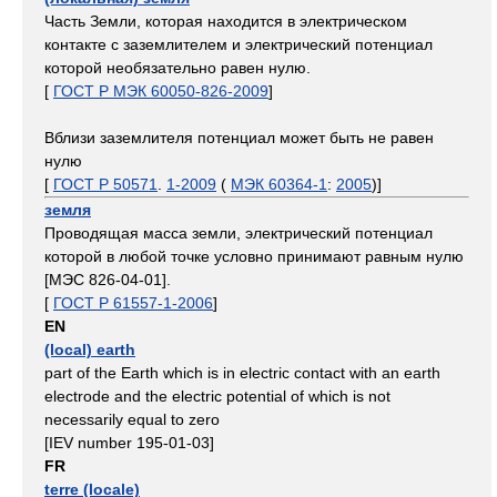
Часть Земли, которая находится в электрическом
контакте с заземлителем и электрический потенциал
которой необязательно равен нулю.
[
ГОСТ Р МЭК 60050-826-2009
]
Вблизи заземлителя потенциал может быть не равен
нулю
[
ГОСТ Р 50571
.
1-2009
(
МЭК 60364-1
:
2005
)]
земля
Проводящая масса земли, электрический потенциал
которой в любой точке условно принимают равным нулю
[МЭС 826-04-01].
[
ГОСТ Р 61557-1-2006
]
EN
(local) earth
part of the Earth which is in electric contact with an earth
electrode and the electric potential of which is not
necessarily equal to zero
[IEV number 195-01-03]
FR
terre (locale)