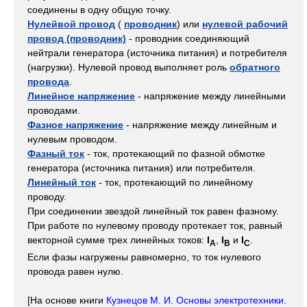
соединены в одну общую точку.
Нулейвой провод
(
проводник
) или
нулевой рабочий
провод (проводник)
- проводник соединяющий
нейтрали генератора (источника питания) и потребителя
(нагрузки). Нулевой провод выполняет роль
обратного
провода
.
Линейное напряжение
- напряжение между линейными
проводами.
Фазное напряжение
- напряжение между линейным и
нулевым проводом.
Фазный ток
- ток, протекающий по фазной обмотке
генератора (источника питания) или потребителя.
Линейный ток
- ток, протекающий по линейному
проводу.
При соединении звездой линейный ток равен фазному.
При работе по нулевому проводу протекает ток, равный
векторной сумме трех линейных токов:
I
,
I
и
I
.
А
B
C
Если фазы нагружены равномерно, то ток нулевого
провода равен нулю.
[На основе книги
Кузнецов М. И. Основы электротехники.