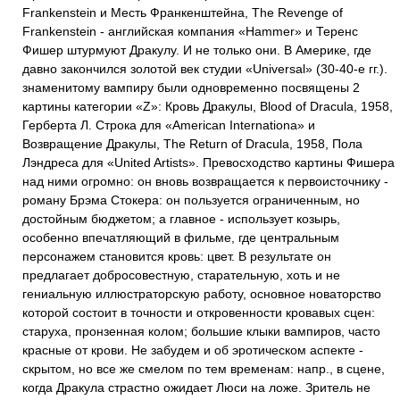
Frankenstein и Месть Франкенштейна, The Revenge of
Frankenstein - английская компания «Наmmеr» и Теренс
Фишер штурмуют Дракулу. И не только они. В Америке, где
давно закончился золотой век студии «Universal» (30-40-е гг.).
знаменитому вампиру были одновременно посвящены 2
картины категории «Z»: Кровь Дракулы, Blood of Dracula, 1958,
Герберта Л. Строка для «American Internationa» и
Возвращение Дракулы, The Return of Dracula, 1958, Пола
Лэндреса для «United Artists». Превосходство картины Фишера
над ними огромно: он вновь возвращается к первоисточнику -
роману Брэма Стокера: он пользуется ограниченным, но
достойным бюджетом; а главное - использует козырь,
особенно впечатляющий в фильме, где центральным
персонажем становится кровь: цвет. В результате он
предлагает добросовестную, старательную, хоть и не
гениальную иллюстраторскую работу, основное новаторство
которой состоит в точности и откровенности кровавых сцен:
старуха, пронзенная колом; большие клыки вампиров, часто
красные от крови. Не забудем и об эротическом аспекте -
скрытом, но все же смелом по тем временам: напр., в сцене,
когда Дракула страстно ожидает Люси на ложе. Зритель не