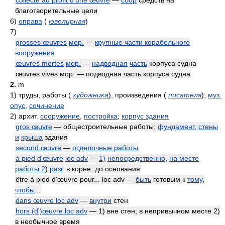
collecte au profit d'une œuvre
—
сбор
средств на
благотворительные цели
6)
оправа
(
ювелирная
)
7)
grosses œuvres
мор.
—
крупные части корабельного
вооружения
œuvres mortes
мор.
—
надводная
часть
корпуса судна
œuvres vives мор. — подводная часть корпуса судна
2.
m
1)
труды, работы
(
художника
)
, произведения
(
писателя
)
;
муз.
опус
,
сочинение
2)
архит.
сооружение
,
постройка
;
корпус здания
gros œuvre
— общестроительные работы;
фундамент
,
стены
и
крыша
здания
second œuvre
—
отделочные работы
à pied d'œuvre
loc adv
—
1)
непосредственно
,
на месте
работы 2
)
разг.
в корне, до основания
être à pied d'œuvre pour... loc adv —
быть
готовым к
тому
,
чтобы
...
dans œuvre loc adv
—
внутри
стен
hors (d')œuvre loc adv
— 1) вне стен; в непривычном месте 2)
в необычное время