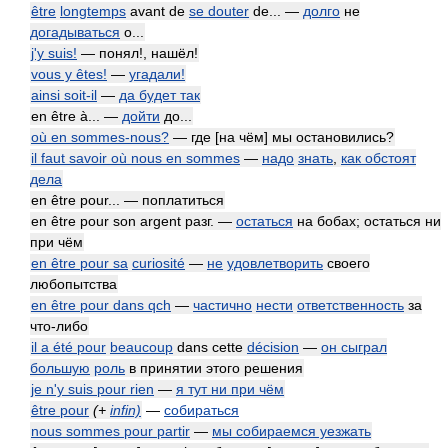
être
longtemps
avant de
se douter
de... —
долго
не
догадываться
о...
j'y suis!
— понял!, нашёл!
vous y êtes!
—
угадали!
ainsi soit-il
—
да будет так
en être à... —
дойти
до...
où en sommes-nous?
— где [на чём] мы остановились?
il faut savoir où nous en sommes
—
надо
знать
,
как обстоят
дела
en être pour... — поплатиться
en être pour son argent разг. —
остаться
на бобах; остаться ни
при чём
en être pour sa
curiosité
—
не
удовлетворить
своего
любопытства
en être pour dans qch
—
частично
нести
ответственность
за
что-либо
il a été pour
beaucoup
dans cette
décision
—
он сыграл
большую
роль
в принятии этого решения
je n'y suis pour rien
—
я тут ни при чём
être pour
(+
infin)
—
собираться
nous sommes pour partir
—
мы собираемся уезжать