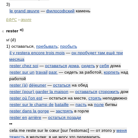
3)
le grand œuvre
—
философский
камень
БФРС
œuvre
>
rester
4
vi
(
ê
)
1)
оставаться,
пребывать
;
пробыть
il y restera encore trois mois
—
он пробудет там ещё три
месяца
rester chez soi
—
оставаться
дома
,
сидеть
у
себя
дома
rester sur un
travail
разг.
— сидеть за работой,
корпеть
над
работой
rester (à)
déjeuner
—
остаться
на обед
rester (pour) garder la maison
—
оставаться
сторожить
дом
rester où l'on est
— остаться на месте,
стоять
неподвижно
rester sur le champ de
bataille
—
пасть
на
поле
битвы
rester dans la gorge
—
застрять
в горле
rester en
arrière
—
остаться позади
••
cela me reste sur le cœur [sur l'estomac] — от этого у
меня
тяжесть
в желудке; я не могу это переварить