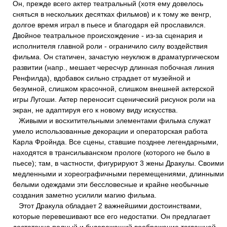
Он, прежде всего актер театральный (хотя ему довелось
сняться в нескольких десятках фильмов) и к тому же венгр,
долгое время играл в пьесе и благодаря ей прославился.
Двойное театральное происхождение - из-за сценария и
исполнителя главной роли - ограничило силу воздействия
фильма. Он статичен, зачастую неуклюж в драматургическом
развитии (напр., мешает чересчур длинная побочная линия
Ренфилда), вдобавок сильно страдает от музейной и
безумной, слишком красочной, слишком внешней актерской
игры Лугоши. Актер переносит сценический рисунок роли на
экран, не адаптируя его к новому виду искусства.
Живыми и восхитительными элементами фильма служат
умело использованные декорации и операторская работа
Карла Фройнда. Все сцены, ставшие позднее легендарными,
находятся в трансильванском прологе (которого не было в
пьесе); там, в частности, фигурируют 3 жены Дракулы. Своими
медленными и хореографичными перемещениями, длинными
белыми одеждами эти бессловесные и крайне необычные
создания заметно усилили магию фильма.
Этот Дракула обладает 2 важнейшими достоинствами,
которые перевешивают все его недостатки. Он предлагает