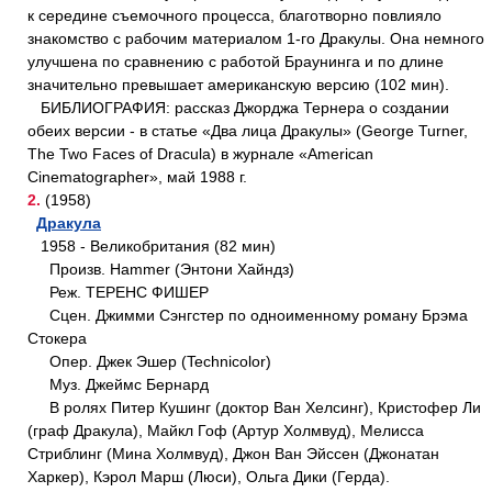
к середине съемочного процесса, благотворно повлияло
знакомство с рабочим материалом 1-го Дракулы. Она немного
улучшена по сравнению с работой Браунинга и по длине
значительно превышает американскую версию (102 мин).
БИБЛИОГРАФИЯ: рассказ Джорджа Тернера о создании
обеих версии - в статье «Два лица Дракулы» (George Turner,
The Two Faces of Dracula) в журнале «American
Cinematographer», май 1988 г.
2.
(1958)
Дракула
1958 - Великобритания (82 мин)
Произв. Hammer (Энтони Хайндз)
Реж. ТЕРЕНС ФИШЕР
Сцен. Джимми Сэнгстер по одноименному роману Брэма
Стокера
Опер. Джек Эшер (Technicolor)
Муз. Джеймс Бернард
В ролях Питер Кушинг (доктор Ван Хелсинг), Кристофер Ли
(граф Дракула), Майкл Гоф (Артур Холмвуд), Мелисса
Стриблинг (Мина Холмвуд), Джон Ван Эйссен (Джонатан
Харкер), Кэрол Марш (Люси), Ольга Дики (Герда).