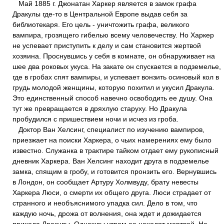
Май 1885 г. Джонатан Харкер является в замок графа
Дракулы где-то в Центральной Европе выдав себя за
библиотекаря. Его цель - уничтожить графа, великого
вампира, грозящего гибелью всему человечеству. Но Харкер
не успевает приступить к делу и сам становится жертвой
хозяина. Проснувшись у себя в комнате, он обнаруживает на
шее два роковых укуса. На закате он спускается в подземелье,
где в гробах спят вампиры, и успевает вонзить осиновый кол в
грудь молодой женщины, которую похитил и укусил Дракула.
Это единственный способ навечно освободить ее душу. Она
тут же превращается в дряхлую старуху. Но Дракула
пробудился с пришествием ночи и исчез из гроба.
Доктор Ван Хелсинг, специалист по изучению вампиров,
приезжает на поиски Харкера, о чьих намерениях ему было
известно. Служанка в трактире тайком отдает ему рукописный
дневник Харкера. Ван Хелсинг находит друга в подземелье
замка, спящим в гробу, и готовится пронзить его. Вернувшись
в Лондон, он сообщает Артуру Холмвуду, брату невесты
Харкера Люси, о смерти их общего друга. Люси страдает от
странного и необъяснимого упадка сил. Дело в том, что
каждую ночь, дрожа от волнения, она ждет и дожидается