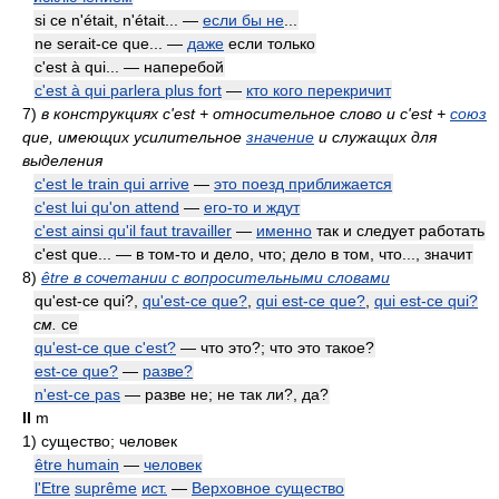
si ce n'était, n'était... —
если бы не
...
ne serait-ce que... —
даже
если только
c'est à qui... — наперебой
c'est à qui parlera plus fort
—
кто кого перекричит
7)
в конструкциях c'est + относительное слово и c'est +
союз
que, имеющих усилительное
значение
и служащих для
выделения
c'est le train qui arrive
—
это поезд приближается
c'est lui qu'on attend
—
его-то и ждут
c'est ainsi qu'il faut travailler
—
именно
так и следует работать
c'est que... — в том-то и дело, что; дело в том, что..., значит
8)
être в сочетании с вопросительными словами
qu'est-ce qui?,
qu'est-ce que?
,
qui est-ce que?
,
qui est-ce qui?
см.
ce
qu'est-ce que c'est?
— что это?; что это такое?
est-ce que?
—
разве?
n'est-ce pas
— разве не; не так ли?, да?
II
m
1)
существо; человек
être humain
—
человек
l'Etre
suprême
ист.
—
Верховное существо