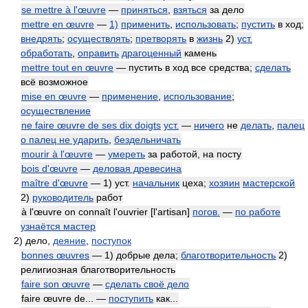
se mettre à l'œuvre
—
приняться
,
взяться
за дело
mettre en œuvre
—
1)
применить
,
использовать
;
пустить
в ход;
внедрять
;
осуществлять
;
претворять
в
жизнь
2)
уст.
обработать
,
оправить
драгоценный
камень
mettre tout en œuvre
— пустить в ход все средства;
сделать
всё возможное
mise en œuvre
—
применение
,
использование
;
осуществление
ne faire œuvre de ses dix doigts
уст.
—
ничего
не
делать
,
палец
о палец не ударить
,
бездельничать
mourir à l'œuvre
—
умереть
за работой, на посту
bois d'œuvre
—
деловая древесина
maître d'œuvre
— 1) уст.
начальник
цеха;
хозяин
мастерской
2)
руководитель
работ
à l'œuvre on connaît l'ouvrier [l'artisan]
погов.
—
по работе
узнаётся мастер
2)
дело,
деяние
,
поступок
bonnes œuvres
— 1) добрые дела;
благотворительность
2)
религиозная благотворительность
faire son œuvre
—
сделать своё дело
faire œuvre de... —
поступить
как...