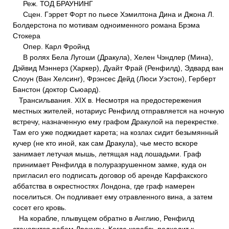
Реж. ТОД БРАУНИНГ
Сцен. Гэррет Форт по пьесе Хэмилтона Дина и Джона Л.
Болдерстона по мотивам одноименного романа Брэма
Стокера
Опер. Карл Фройнд
В ролях Бела Лугоши (Дракула), Хелен Чэндлер (Мина),
Дэйвид Мэннерз (Харкер), Дуайт Фрай (Ренфилд), Эдвард ван
Слоун (Ван Хелсинг), Фрэнсес Дейд (Люси Уэстон), Герберт
Банстон (доктор Сьюард).
Трансильвания. XIX в. Несмотря на предостережения
местных жителей, нотариус Ренфилд отправляется на ночную
встречу, назначенную ему графом Дракулой на перекрестке.
Там его уже поджидает карета; на козлах сидит безымянный
кучер (не кто иной, как сам Дракула), чье место вскоре
занимает летучая мышь, летящая над лошадьми. Граф
принимает Ренфилда в полуразрушенном замке, куда он
пригласил его подписать договор об аренде Карфакского
аббатства в окрестностях Лондона, где граф намерен
поселиться. Он подливает ему отравленного вина, а затем
сосет его кровь.
На корабле, плывущем обратно в Англию, Ренфилд