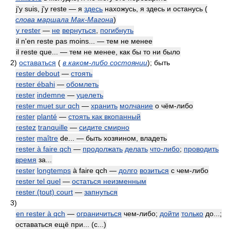
j'y suis, j'y reste — я
здесь
нахожусь, я здесь и останусь
(
слова маршала Мак-Магона
)
y rester
—
не
вернуться
,
погибнуть
il n'en reste pas moins... — тем не менее
il reste que... — тем не менее, как бы то ни было
2)
оставаться
(
в каком-либо состоянии
)
; быть
rester debout
—
стоять
rester ébahi
—
обомлеть
rester
indemne
—
уцелеть
rester muet sur qch
—
хранить
молчание
о чём-либо
rester
planté
—
стоять как вкопанный
restez
tranquille
—
сидите смирно
rester
maître
de... — быть хозяином, владеть
rester à faire qch
—
продолжать
делать
что-либо
;
проводить
время
за...
rester
longtemps
à faire qch —
долго
возиться
с чем-либо
rester tel quel
—
остаться неизменным
rester (tout) court
—
запнуться
3)
en rester à qch
—
ограничиться
чем-либо;
дойти
только
до...;
оставаться ещё при... (с...)