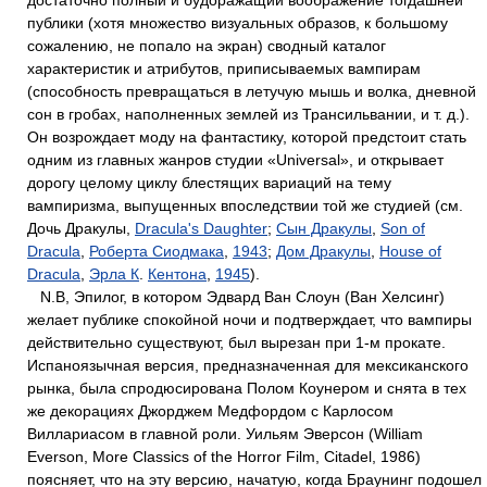
достаточно полный и будоражащий воображение тогдашней
публики (хотя множество визуальных образов, к большому
сожалению, не попало на экран) сводный каталог
характеристик и атрибутов, приписываемых вампирам
(способность превращаться в летучую мышь и волка, дневной
сон в гробах, наполненных землей из Трансильвании, и т. д.).
Он возрождает моду на фантастику, которой предстоит стать
одним из главных жанров студии «Universal», и открывает
дорогу целому циклу блестящих вариаций на тему
вампиризма, выпущенных впоследствии той же студией (см.
Дочь Дракулы,
Dracula's Daughter
;
Сын Дракулы
,
Son of
Dracula
,
Роберта Сиодмака
,
1943
;
Дом Дракулы
,
House of
Dracula
,
Эрла К
.
Кентона
,
1945
).
N.В, Эпилог, в котором Эдвард Baн Слоун (Ван Хелсинг)
желает публике спокойной ночи и подтверждает, что вампиры
действительно существуют, был вырезан при 1-м прокате.
Испаноязычная версия, предназначенная для мексиканского
рынка, была спродюсирована Полом Коунером и снята в тех
же декорациях Джорджем Медфордом с Карлосом
Виллариасом в главной роли. Уильям Эверсон (William
Everson, More Classics of the Horror Film, Citadel, 1986)
поясняет, что на эту версию, начатую, когда Браунинг подошел