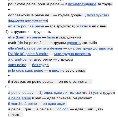
pour votre peine, pour la peine — в
вознаграждение
за труды
••
donnez-vous la peine de... — будьте добры...,
пожалуйста
(
формула вежливости
)
en être pour sa peine
— зря трудиться;
остаться
ни с чем
4)
затруднение, трудность
être (bien) en peine
—
быть
в затруднении
avoir (de la) peine à... — с трудом
сделать
что-либо
elle n'eut pas de peine à
deviner
—
она без труда догадалась
j'ai (de la) peine à croire
—
мне трудно поверить
à
grand-peine
, avec peine — с трудом
sans peine
—
без труда
je le crois sans peine
— я
вполне
верю этому
••
il n'est pas en peine pour... — он не стесняется...
5)
à peine
loc adv
—
1)
едва
;
едва ли
;
только
что 2)
уст.
с трудом
à peine
arrivé
il part — едва приехав, он уезжает
il marche à peine
—
он едва ходит
à peine... que..., à peine si...
loc conj
— едва... как..., как
только...