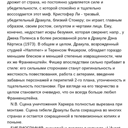
дрожит от страха, но постоянно удивляется силе и
убедительности, с которой спокойно и тщательно
воссоздается этот миф. Кристофер Ли - трезвый,
убедительный Дракула, близкий Стокеру; он играет, главным
образом, своим ростом, силуэтом и чертами лица. Ему,
конечно, недостает искры безумия, которая сверкнет, напр., у
Джека Пэленса в более рискованной роли в Дракуле Дэна
Кёртиса (1973). В общем и целом, Дракула, возрожденный
студией «Наmmеr» и Теренсом Фишером, обладает гораздо
меньшим блеском и меньшей степенью извращенности, чем
их же Франкенштейн. Фишер впоследствии сильно прибавит в
стиле: его сильными сторонами станут оригинальность и
жестокость повествования, работа с актерами, введение
забавных персонажей и перипетий 2-го плана, утонченность и
тщательность постановки. При взгляде на его творчество в
целом становится очевидно, что он всегда больше любил
Франкенштейна.
N.В. Сцена уничтожения Харкера полностью вырезана при
монтаже. Сцена гибели Дракулы была сокращена во многих
странах и остается сокращенной в телевизионных копиях и
поныне.