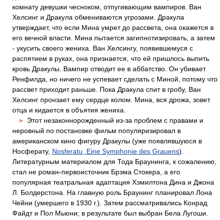
комнату девушки чесноком, отпугивающим вампиров. Ван
Хелсинг и Дракула обмениваются угрозами. Дракула
утверждает, что если Мина умрет до рассвета, она окажется в
его вечной власти. Мина пытается загипнотизировать, а затем
- укусить своего жениха. Ван Хелсингу, появившемуся с
распятием в руках, она признается, что ей пришлось выпить
кровь Дракулы. Вампир отводит ее в аббатство. Он убивает
Ренфилда, но ничего не успевает сделать с Миной, потому что
рассвет приходит раньше. Пока Дракула спит в гробу, Ван
Хелсинг пронзает ему сердце колом. Мина, вся дрожа, зовет
отца и кидается в объятия жениха.
►
Этот незаконнорожденный из-за проблем с правами и
неровный по постановке фильм популяризировал в
американском кино фигуру Дракулы (уже появлявшуюся в
Носферату,
Nosferatu, Eine Symphonie des Grauens
).
Литературным материалом для Тода Браунинга, к сожалению,
стал не роман-первоисточник Брэма Стокера, а его
популярная театральная адаптация Хэмилтона Дина и Джона
Л. Болдерстона. На главную роль Браунинг планировал Лона
Чейни (умершего в 1930 г.). Затем рассматривались Конрад
Файдт и Пол Мьюни; в результате был выбран Бела Лугоши.