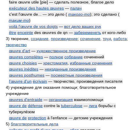
faire œuvre utile [pie] — сделать полезное, благое дело
exécuteur des hautes œuvres
—
палач
c'est l'œuvre de... — это дело
(
такого-то
)
; это сделано
(
таким-то
)
voilà l'œuvre de vos doigts
—
вот дело ваших рук
être
enceinte
des œuvres de qn —
забеременеть
от кого-либо
3)
творение,
создание
,
произведение
;
сочинение
,
труд
,
работа
;
творчество
œuvre d'art
—
художественное произведение
œuvres complètes
—
полное
собрание
сочинений
œuvre choisies
—
хрестоматия
,
избранные сочинения
œuvres inédites
—
неизданные произведения
œuvres posthumes
—
посмертные произведения
l'œuvre d'un
écrivain
— творчество, произведения писателя
4)
учреждение для оказания помощи; благотворительное
учреждение
œuvres d'entraide
—
организация
взаимопомощи
œuvre de
défense
contre la
tuberculose
—
лига
борьбы с
туберкулёзом
œuvre de
protection
à l'enfance — детские учреждения
5)
благотворительные дела