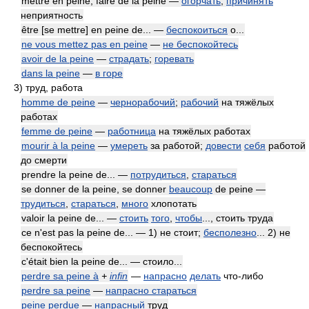
mettre en peine; faire de la peine —
огорчать
;
причинять
неприятность
être [se mettre] en peine de... —
беспокоиться
о...
ne vous mettez pas en peine
—
не беспокойтесь
avoir de la peine
—
страдать
;
горевать
dans la peine
—
в горе
3)
труд, работа
homme de peine
—
чернорабочий
;
рабочий
на тяжёлых
работах
femme de peine
—
работница
на тяжёлых работах
mourir à la peine
—
умереть
за работой;
довести
себя
работой
до смерти
prendre la peine de... —
потрудиться
,
стараться
se donner de la peine, se donner
beaucoup
de peine —
трудиться
,
стараться
,
много
хлопотать
valoir la peine de... —
стоить
того
,
чтобы
..., стоить труда
ce n'est pas la peine de... — 1) не стоит;
бесполезно
... 2) не
беспокойтесь
c'était bien la peine de... — стоило...
perdre sa peine à
+
infin
—
напрасно
делать
что-либо
perdre sa peine
—
напрасно стараться
peine perdue
—
напрасный
труд