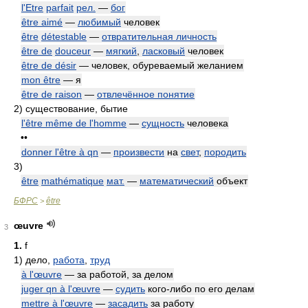
l'Etre
parfait
рел.
—
бог
être aimé
—
любимый
человек
être
détestable
—
отвратительная личность
être de
douceur
—
мягкий
,
ласковый
человек
être de désir
— человек, обуреваемый желанием
mon être
— я
être de raison
—
отвлечённое понятие
2)
существование, бытие
l'être même de l'homme
—
сущность
человека
••
donner l'être à qn
—
произвести
на
свет
,
породить
3)
être
mathématique
мат.
—
математический
объект
БФРС
être
>
œuvre
3
1.
f
1)
дело,
работа
,
труд
à l'œuvre
— за работой, за делом
juger qn à l'œuvre
—
судить
кого-либо по его делам
mettre à l'œuvre
—
засадить
за работу