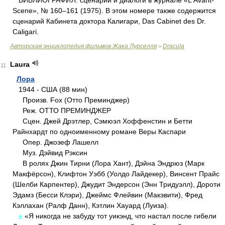
БИБЛИОГРАФИЯ: сценарий и диалоги в журнале «L'Avant-
Scene», № 160–161 (1975). В этом номере также содержится
сценарий Кабинета доктора Калигари, Das Cabinet des Dr.
Caligari.
Авторская энциклопедия фильмов Жака Лурселля
Dracula
>
Laura
11
Лора
1944 - США (88 мин)
Произв. Fox (Отто Преминджер)
Реж. ОТТО ПРЕМИНДЖЕР
Сцен. Джей Дрэтлер, Сэмюэл Хоффенстин и Бетти
Райнхардт по одноименному романе Веры Каспари
Опер. Джозеф Лашелл
Муз. Дэйвид Рэксин
В ролях Джин Тирни (Лора Хант), Дэйна Эндрюз (Марк
Макфёрсон), Клифтон Уэбб (Уолдо Лайдекер), Винсент Прайс
(Шелби Карпентер), Джудит Эндерсон (Энн Тридуэлл), Дороти
Эдамз (Бесси Клэри), Джеймс Флейвин (Макэвити), Фред
Кэллахан (Ралф Данн), Кэтлин Хауард (Луиза).
±
«Я никогда не забуду тот уикэнд, что настал после гибели