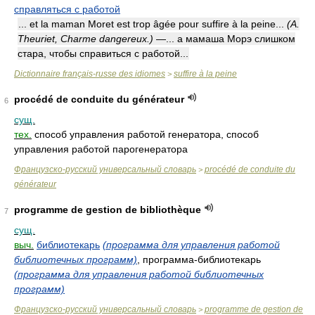
справляться с работой
... et la maman Moret est trop âgée pour suffire à la peine...
(A.
Theuriet, Charme dangereux.)
—... а мамаша Морэ слишком
стара, чтобы справиться с работой...
Dictionnaire français-russe des idiomes
suffire à la peine
>
procédé de conduite du générateur
6
сущ.
тех.
способ управления работой генератора, способ
управления работой парогенератора
Французско-русский универсальный словарь
procédé de conduite du
>
générateur
programme de gestion de bibliothèque
7
сущ.
выч.
библиотекарь
(программа для управления работой
библиотечных программ)
, программа-библиотекарь
(программа для управления работой библиотечных
программ)
Французско-русский универсальный словарь
programme de gestion de
>