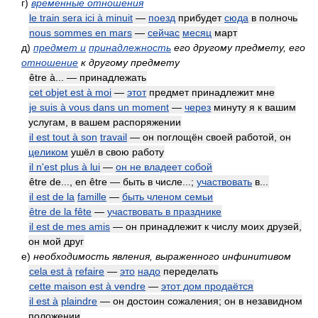
г)
временные отношения
le train sera ici à minuit
—
поезд
прибудет
сюда
в полночь
nous sommes en mars
—
сейчас
месяц
март
д)
предмет и
принадлежность
его другому предмету, его
отношение
к другому предмету
être à... — принадлежать
cet objet est à moi
—
этот
предмет принадлежит мне
je suis à vous dans un moment
—
через
минуту я к вашим
услугам, в вашем распоряжении
il est tout à son
travail
— он поглощён своей работой, он
целиком
ушёл в свою работу
il n'est plus à lui
—
он не владеет собой
être de..., en être — быть в числе...;
участвовать
в...
il est de la
famille
—
быть членом семьи
être de la fête
—
участвовать в празднике
il est de mes amis
— он принадлежит к числу моих друзей,
он мой друг
е)
необходимость явления, выраженного инфинитивом
cela est à
refaire
—
это
надо
переделать
cette maison est à vendre
—
этот дом продаётся
il est à
plaindre
— он достоин сожаления; он в незавидном
положении