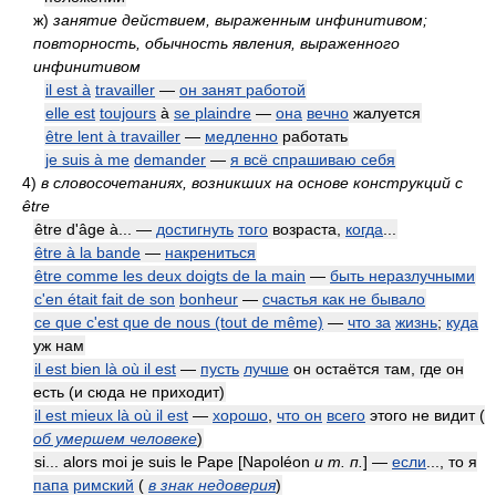
ж)
занятие действием, выраженным инфинитивом;
повторность, обычность явления, выраженного
инфинитивом
il est à
travailler
—
он занят работой
elle est
toujours
à
se plaindre
—
она
вечно
жалуется
être lent à travailler
—
медленно
работать
je suis à me
demander
—
я всё спрашиваю себя
4)
в словосочетаниях, возникших на основе конструкций с
être
être d'âge à... —
достигнуть
того
возраста,
когда
...
être à la bande
—
накрениться
être comme les deux doigts de la main
—
быть неразлучными
c'en était fait de son
bonheur
—
счастья как не бывало
ce que c'est que de nous (tout de même)
—
что за
жизнь
;
куда
уж нам
il est bien là où il est
—
пусть
лучше
он остаётся там, где он
есть (и сюда не приходит)
il est mieux là où il est
—
хорошо
,
что он
всего
этого не видит
(
об умершем человеке
)
si... alors moi je suis le Pape [Napoléon
и т. п.
] —
если
..., то я
папа
римский
(
в знак недоверия
)