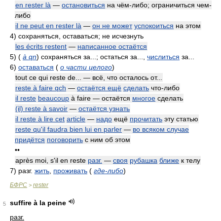
en rester là
—
остановиться
на чём-либо; ограничиться чем-
либо
il ne peut en rester là
—
он не может
успокоиться
на этом
4)
сохраняться, оставаться; не исчезнуть
les écrits restent
—
написанное остаётся
5)
(
à qn
)
сохраняться за...; остаться за...,
числиться
за...
6)
оставаться
(
о части целого
)
tout ce qui reste de... — всё, что осталось от...
reste à faire qch
—
остаётся ещё
сделать
что-либо
il reste
beaucoup
à faire — остаётся
многое
сделать
(il) reste à savoir
—
остаётся узнать
il reste à lire cet
article
—
надо
ещё
прочитать
эту статью
reste qu'il faudra bien lui en parler
—
во всяком случае
придётся
поговорить
с ним об этом
••
après moi, s'il en reste
разг.
—
своя
рубашка
ближе
к телу
7)
разг.
жить
,
проживать
(
где-либо
)
БФРС
rester
>
suffire à la peine
5
разг.