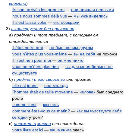
времена
)
ils sont arrivés les premiers
—
они пришли первыми
nous nous sommes déjà vus
—
мы уже виделись
il s'est laissé voler
—
его обокрали
3)
в конструкциях без причастия
а)
предмет и тот предмет, с которым он
отождествляется
il était notre ami
—
он был нашим другом
vous n'êtes plus vous-même
—
вы на
себя
не похожи
il n'est rien pour moi
—
он мне никто
vous ne m'êtes plus rien
—
вы для меня больше не
существуете
б)
предмет и его
свойство
или признак
elle est jeune
—
она молода
l'homme était de taille
moyenne
—
человек
был среднего
роста
comme il est
—
как есть
comment êtes-vous ce matin?
—
как вы чувствуете себя
сегодня
утром?
в)
предмет и
место
его нахождения
votre livre est ici
—
ваша
книга
здесь