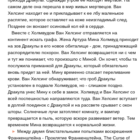
прихода Дракулы. Однажды утром ее находят мертвой. На
самом деле она перешла в мир живых мертвецов. Ван
Хелсинг находит ее и прикладывает к ее лбу маленькое
распятие, которое оставляет на коже неизгладимый след.
Позднее он вонзает осиновый кол ей в сердце.
Вместе с Холмвудом Ван Хелсинг отправляется на
континент искать графа. Жена Артура Мина Холмвуд приходит
на зов Дракулы в его новое обиталище - дом, принадлежащий
распорядителю похорон. Ван Хелсинг возвращается ни с чем
и тут же понимает, что произошло с Миной. Он хочет, чтобы та
послужила приманкой для Дракулы, который обязательно
вновь придет за ней. Мину временно спасает переливание
крови. Ван Хелсинг обнаруживает, что гроб Дракулы
установлен в подвале Холмвудов, но - слишком поздно.
Дракула унес Мину к себе в замок. Холмвуд и Ван Хелсинг со
всей поспешностью направляются туда. Ван Хелсинг вступает
в долгий поединок с Дракулой и на рассвете срывает с окон
шторы. Солнечные лучи затопляют комнату, и вампир
превращается в пыль, которую вскоре развеивает ветер. Тем
временем Мина возвращается к нормальной жизни.
►
Между двумя блистательными попытками воскрешения
Франкенштейна - Проклятие Франкенштейна, The Curse of