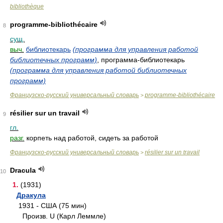
bibliothèque
programme-bibliothécaire
8
сущ.
выч.
библиотекарь
(программа для управления работой
библиотечных программ)
, программа-библиотекарь
(программа для управления работой библиотечных
программ)
Французско-русский универсальный словарь
programme-bibliothécaire
>
résilier sur un travail
9
гл.
разг.
корпеть над работой, сидеть за работой
Французско-русский универсальный словарь
résilier sur un travail
>
Dracula
10
1.
(1931)
Дракула
1931 - США (75 мин)
Произв. U (Карл Леммле)