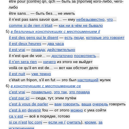
être pour [contre] qn, qch — быть за [против] кого-либо, чего-
либо
être sans... — быть без..., не иметь
il n'est pas sans savoir que... — ему
небезызвестно
,
что
...
comme si de rien n'était
—
как ни в чём не бывало
5)
в безличных конструкциях с местоимением il
il est des gens qui le disent
—
есть
люди
,
которые это говорят
il est deux heures
—
два часа
il est vrai
—
правда
;
действительно
il n'est que de voir... —
достаточно
посмотреть
...
il n'en sera rien
—
ничего
из этого не выйдет
voilà ce qu'il en est de... — вот как обстоит дело
il est nuit
—
уже темно
c'était un fripon, s'il en fut — это был
настоящий
жулик
6)
в конструкциях с местоимением ce
c'est vrai
—
правильно
,
это так
,
это правда
c'est par ici
— сюда, тут, этим путём
c'est à vous de parler
—
вам
говорить
,
ваша
очередь
говорить
c'est à en
devenir
fou — от этого
можно
с ума сойти
ça y est
— всё в порядке, готово
si ce n'est
loc conj
—
если не (
считать
),
кроме
,
за
исключением