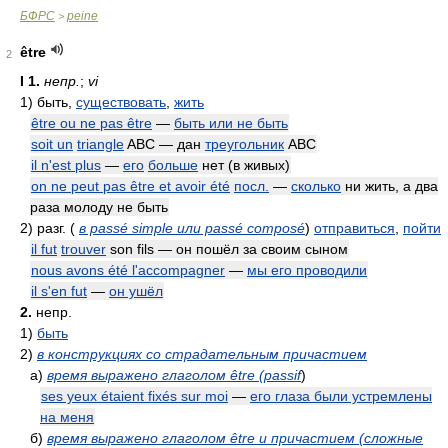
БФРС
peine
>
être
2
I
1.
непр.
;
vi
1)
быть,
существовать
,
жить
être ou ne pas être
—
быть или не быть
soit un
triangle
ABC — дан
треугольник
АВС
il n'est plus
—
его
больше
нет (в живых)
on ne peut pas être et avoir été
посл.
—
сколько
ни жить, а два
раза молоду не быть
2)
разг.
(
в passé simple или passé composé
)
отправиться
,
пойти
il fut
trouver
son fils — он пошёл за своим сыном
nous avons été l'accompagner
—
мы его проводили
il s'en fut
—
он ушёл
2.
непр.
1)
быть
2)
в конструкциях со страдательным причастием
а)
время выражено глаголом être (passif
)
ses yeux étaient fixés sur moi
—
его глаза были устремлены
на меня
б)
время выражено глаголом être и причастием (сложные