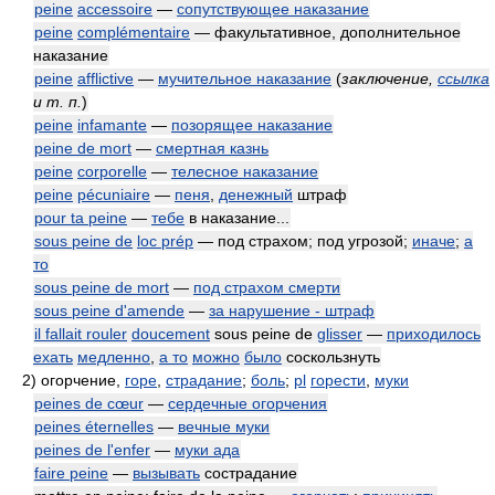
peine
accessoire
—
сопутствующее наказание
peine
complémentaire
— факультативное, дополнительное
наказание
peine
afflictive
—
мучительное наказание
(
заключение,
ссылка
и т. п.
)
peine
infamante
—
позорящее наказание
peine de mort
—
смертная казнь
peine
corporelle
—
телесное наказание
peine
pécuniaire
—
пеня
,
денежный
штраф
pour ta peine
—
тебе
в наказание...
sous peine de
loc prép
— под страхом; под угрозой;
иначе
;
а
то
sous peine de mort
—
под страхом смерти
sous peine d'amende
—
за нарушение - штраф
il fallait rouler
doucement
sous peine de
glisser
—
приходилось
ехать
медленно
,
а то
можно
было
соскользнуть
2)
огорчение,
горе
,
страдание
;
боль
;
pl
горести
,
муки
peines de cœur
—
сердечные огорчения
peines éternelles
—
вечные муки
peines de l'enfer
—
муки ада
faire peine
—
вызывать
сострадание