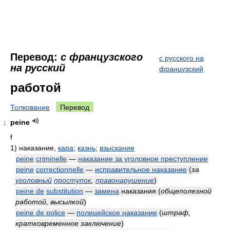
Перевод:
с французского
с русского на
на русский
французский
работой
Толкование
Перевод
peine
1
f
1)
наказание,
кара
;
казнь
;
взыскание
peine
criminelle
—
наказание за уголовное преступление
peine
correctionnelle
—
исправительное наказание
(
за
уголовный
проступок
,
правонарушение
)
peine de
substitution
—
замена
наказания
(
общеполезной
работой, высылкой
)
peine de police
—
полицейское наказание
(
штраф,
кратковременное заключение
)