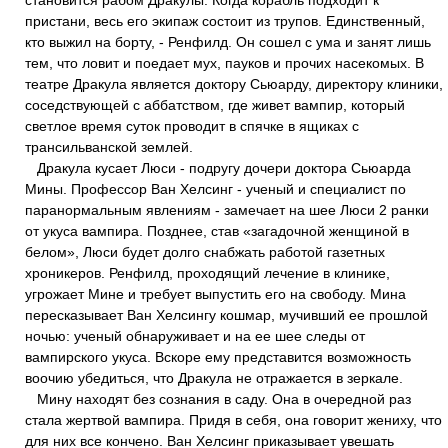
становится рабом Дракулы. Когда корабль подходит к
пристани, весь его экипаж состоит из трупов. Единственный,
кто выжил на борту, - Ренфилд. Он сошел с ума и занят лишь
тем, что ловит и поедает мух, пауков и прочих насекомых. В
театре Дракула является доктору Сьюарду, директору клиники,
соседствующей с аббатством, где живет вампир, который
светлое время суток проводит в спячке в ящиках с
трансильванской землей.
Дракула кусает Люси - подругу дочери доктора Сьюарда
Мины. Профессор Baн Хелсинг - ученый и специалист по
паранормальным явлениям - замечает на шее Люси 2 ранки
от укуса вампира. Позднее, став «загадочной женщиной в
белом», Люси будет долго снабжать работой газетных
хроникеров. Ренфилд, проходящий лечение в клинике,
угрожает Мине и требует выпустить его на свободу. Мина
пересказывает Ван Хелсингу кошмар, мучивший ее прошлой
ночью: ученый обнаруживает и на ее шее следы от
вампирского укуса. Вскоре ему представится возможность
воочию убедиться, что Дракула не отражается в зеркале.
Мину находят без сознания в саду. Она в очередной раз
стала жертвой вампира. Придя в себя, она говорит жениху, что
для них все кончено. Ван Хелсинг приказывает увешать