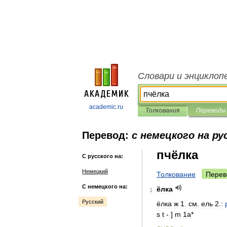
Словари и энциклоп
academic.ru
Толкования
Переводы
Перевод:
с немецкого на ру
пчёлка
С русского на:
Немецкий
Толкование
Перев
С немецкого на:
ёлка
1
Русский
ёлка
ж
1
.
см
.
ель
2
.
:
s
t
- ]
m
1a
*