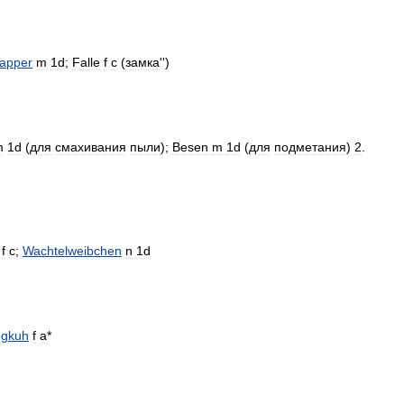
apper
m
1d
;
Falle
f
c
(
замка
'')
m
1d
(
для
смахивания
пыли
);
Besen
m
1d
(
для
подметания
)
2
.
f
c
;
Wachtelweibchen
n
1d
ngkuh
f
a
*