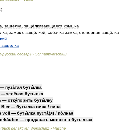
а
,
защёлка
,
защёлкивающаяся
крышка
лка
,
замок
с
защёлкой
,
собачка
замка
,
стопорная
защёлка
кой
я
защёлка
о
-
русский
словарь
Schnappverschluß
>
—
пуза́тая
буты́лка
—
зелёная
буты́лка
n
—
отку́порить
буты́лку
/
Bier
—
буты́лка
вина́
/
пи́ва
/
voll
—
буты́лка
пуста́
(
я
) /
по́лная
erkáufen
—
продава́ть
молоко́
в
буты́лках
erbuch
der
aktiven
Wortschatz
Flasche
>