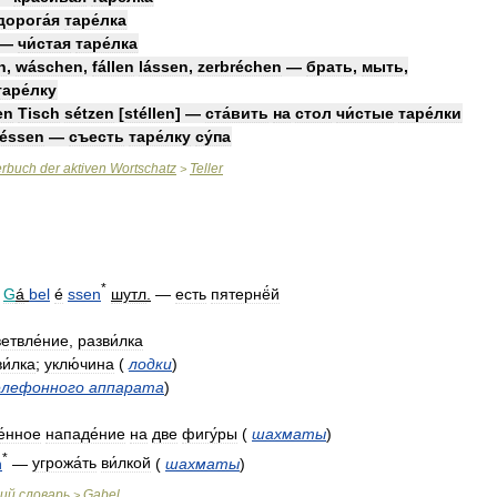
дорога́я
таре́лка
—
чи́стая
таре́лка
n
,
wáschen
,
fállen
lássen
,
zerbréchen
—
брать
,
мыть
,
таре́лку
en
Tisch
sétzen
[
stéllen
] —
ста́вить
на
стол
чи́стые
таре́лки
éssen
—
съесть
таре́лку
су́па
erbuch
der
aktiven
Wortschatz
Teller
>
*
G
á
bel
é
ssen
шутл
.
—
есть
пятернё́й
етвле́ние
,
разви́лка
ви́лка
;
уклю́чина
(
лодки
)
лефонного
аппарата
)
́нное
нападе́ние
на
две
фигу́ры
(
шахматы
)
*
n
—
угрожа́ть
ви́лкой
(
шахматы
)
кий
словарь
Gabel
>