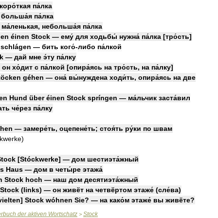
коро́ткая
па́лка
—
больша́я
па́лка
—
ма́ленькая
,
небольша́я
па́лка
hen
éinen
Stock
—
ему́
для
ходьбы́
нужна́
па́лка
[
тро́сть
]
schlágen
—
бить
кого́
-
либо
па́лкой
k
—
дай
мне
э́ту
па́лку
—
он
хо́дит
с
па́лкой
[
опира́ясь
на
тро́сть
,
на
па́лку
]
töcken
géhen
—
она́
вы́нуждена
ходи́ть
,
опира́ясь
на
две
nen
Hund
über
éinen
Stock
spríngen
—
ма́льчик
заста́вил
ать
че́рез
па́лку
ehen
—
замере́ть
,
оцепене́ть
;
стоя́ть
ру́ки
по
швам
ckwerke
)
Stock
[
Stóckwerke
] —
дом
шестиэта́жный
es
Haus
—
дом
в
четы́ре
этажа́
n
Stock
hoch
—
наш
дом
десятиэта́жный
Stock
(
links
) —
он
живёт
на
четвёртом
этаже́
(
сле́ва
)
vielten
]
Stock
wóhnen
Sie
? —
на
како́м
этаже́
вы
живёте
?
erbuch
der
aktiven
Wortschatz
Stock
>