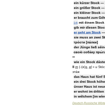
ein
kúrzer
Stock
—
ein
gróßer
Stock
ein
kléiner
Stock
er
braucht
zum
Gé
j
-
n
mit
éinem
Stock
gib
mir
díesen
Stoc
er
geht
am
Stock
sie
muss
an
zwei
S
тро́сти
[
па́лки
]
der
Júnge
ließ
séi
свою́
соба́ку
пры́г
••
wie
ein
Stock
dást
II
m
(-(
e
)
s
,
pl
=
и
Stó
эта́ж
das
Haus
hat
fünf
ein
drei
Stock
hóh
únser
Haus
ist
neu
er
wohnt
im
drítten
in
wélchem
[
im
wíe
Deutsch
-
Russische
Wört