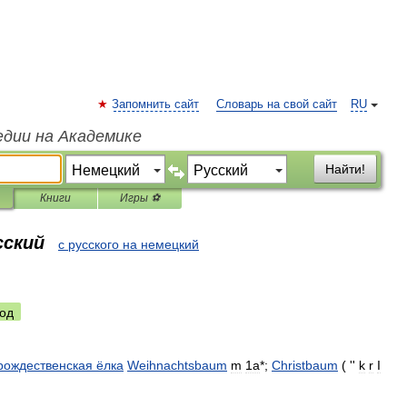
Запомнить сайт
Словарь на свой сайт
RU
едии на Академике
Найти!
Книги
Игры ⚽
сский
с русского на немецкий
од
рождественская
ёлка
Weihnachtsbaum
m
1a
*;
Christbaum
( ''
k
r
I