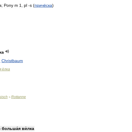
a
;
Pony
m
1
,
pl
-
s
(
причёска
)
ка
а
Christbaum
я
ёлка
sisch
Rottanne
>
—
больша́я
ви́лка