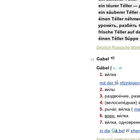
ein
téurer
Téller
—
ein
sáuberer
Téller
éinen
Téller
néhme
урони́ть
,
разби́ть
frísche
Téller
auf
d
éinen
Téller
Súppe
Deutsch
-
Russische
Wört
Gabel
14
Gábel
f
=, -
n
1
.
ви́лка
mit
der
f
ǘ
nfzinkigen
2
.
ви́лы
3
.
раздвое́ние
,
разв
4
.
(
велосипе́дная
)
5
.
рыча́г
,
ви́лка
(
те
6
.
воен
.
ви́лка
7
.
ви́лка
,
одновреме
in
die
G
á
bel
z
í
ehe
Большой
немецко
-
русс