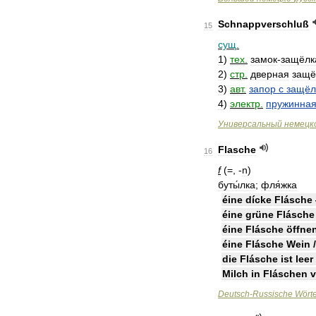
Schnappverschluß
15
сущ
.
1
)
тех
.
замок
-
защёлк
2
)
стр
.
дверная
защё
3
)
авт
.
запор
с
защёл
4
)
электр
.
пружинна
Универсальный
немецк
Flasche
16
f
(=, -
n
)
буты́лка
;
фля́жка
éine
dícke
Flásche
éine
grüne
Flásche
éine
Flásche
öffne
éine
Flásche
Wein
die
Flásche
ist
leer
Milch
in
Fláschen
v
Deutsch
-
Russische
Wört