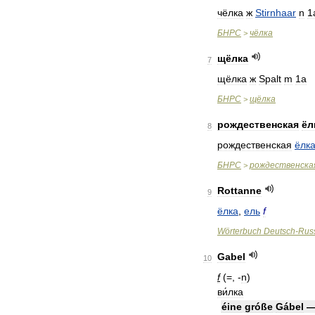
чёлка
ж
Stirnhaar
n
1
БНРС
чёлка
>
щёлка
7
щёлка
ж
Spalt
m
1a
БНРС
щёлка
>
рождественская
ёл
8
рождественская
ёлк
БНРС
рождественска
>
Rottanne
9
ёлка
,
ель
f
Wörterbuch
Deutsch
-
Rus
Gabel
10
f
(=, -
n
)
ви́лка
éine
gróße
Gábel