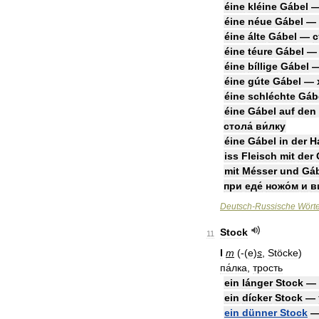
éine
kléine
Gábel
éine
néue
Gábel
—
éine
álte
Gábel
—
с
éine
téure
Gábel
éine
bíllige
Gábel
éine
gúte
Gábel
—
éine
schléchte
Gáb
éine
Gábel
auf
den
стола́
ви́лку
éine
Gábel
in
der
H
iss
Fleisch
mit
der
mit
Mésser
und
Gá
при
еде́
ножо́м
и
в
Deutsch
-
Russische
Wört
Stock
11
I
m
(-(
e
)
s
,
Stöcke
)
па́лка
,
трость
ein
lánger
Stock
—
ein
dícker
Stock
—
ein
dünner
Stock