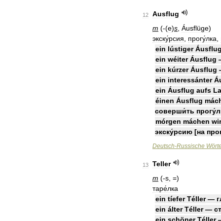
Ausflug
12
m
(-(
e
)
s
,
Áusflüge
)
экску́рсия
,
прогу́лка
,
ein
lústiger
Áusflu
ein
wéiter
Áusflug
ein
kúrzer
Áusflug
ein
interessánter
Á
ein
Áusflug
aufs
L
éinen
Áusflug
mác
соверши́ть
прогу́л
mórgen
máchen
wi
экску́рсию
[
на
прог
Deutsch
-
Russische
Wört
Teller
13
m
(-
s
, =)
таре́лка
ein
tíefer
Téller
—
г
ein
álter
Téller
—
ст
ein
schöner
Téller