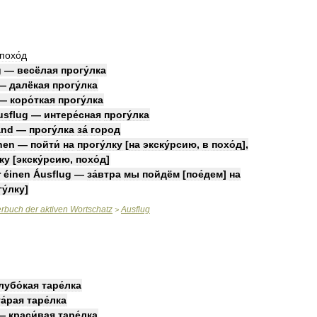
похо́д
g
—
весёлая
прогу́лка
—
далёкая
прогу́лка
—
коро́ткая
прогу́лка
usflug
—
интере́сная
прогу́лка
and
—
прогу́лка
за́
город
hen
—
пойти́
на
прогу́лку
[
на
экску́рсию
,
в
похо́д
],
ку
[
экску́рсию
,
похо́д
]
r
éinen
Áusflug
—
за́втра
мы
пойдём
[
пое́дем
]
на
у́лку
]
erbuch
der
aktiven
Wortschatz
Ausflug
>
лубо́кая
таре́лка
а́рая
таре́лка
—
краси́вая
таре́лка