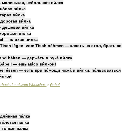
—
ма́ленькая
,
небольша́я
ви́лка
но́вая
ви́лка
та́рая
ви́лка
—
дорога́я
ви́лка
—
дешёвая
ви́лка
хоро́шая
ви́лка
el
—
плоха́я
ви́лка
Tisch
légen
,
vom
Tisch
néhmen
—
класть
на
стол
,
брать
со
and
hálten
—
держа́ть
в
руке́
ви́лку
Gábel
! —
ешь
мя́со
ви́лкой
!
bel
éssen
—
есть
при
по́мощи
ножа́
и
ви́лки
,
по́льзоваться
и́лкой
erbuch
der
aktiven
Wortschatz
Gabel
>
дли́нная
па́лка
то́лстая
па́лка
—
то́нкая
па́лка