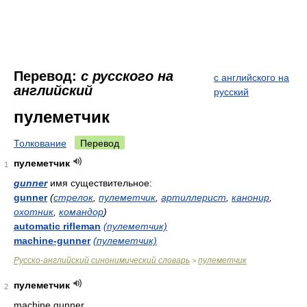
Перевод:
с русского на
с английского на
английский
русский
пулеметчик
Толкование
Перевод
пулеметчик
1
gunner
имя существительное:
gunner
(
стрелок
,
пулеметчик
,
артиллерист
,
канонир
,
охотник
,
командор
)
automatic rifleman
(пулеметчик)
machine-gunner
(пулеметчик)
Русско-английский синонимический словарь
пулеметчик
>
пулеметчик
2
machine gunner