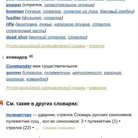
popper
(стрелок,
огнестрельное оружие
)
bowman
(
лучник
,
стрелок
,
стрелок из лука
,
баковый гребец
)
fusilier
(
фузилер
,
стрелок
)
rifle
(
винтовка
,
ружье
,
нарезное оружие
,
стрелок
,
стрелковая часть
)
dead shot
(
меткий стрелок
,
стрелок
)
Русско-английский синонимический словарь
стрелок
>
командор
9
Commander
имя существительное:
gunner
(
стрелок
,
пулеметчик
,
артиллерист
,
канонир
,
охотник
,
командор
)
Русско-английский синонимический словарь
командор
>
См. также в других словарях:
пулеметчик
— ударник, стрелок Словарь русских синонимов.
пулеметчик сущ., кол во синонимов: 3 • пулемётчик (1) •
стрелок (22) • …
Словарь синонимов