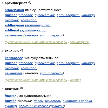
артиллерист
5
artilleryman
имя существительное:
gunner
(
стрелок
,
пулеметчик
,
артиллерист
,
канонир
,
охотник
,
командор
)
artilleryman
(артиллерист)
artillerist
(артиллерист)
cannoneer
(
канонир
,
артиллерист
)
Русско-английский синонимический словарь
артиллерист
>
канонир
6
cannoneer
имя существительное:
gunner
(
стрелок
,
пулеметчик
,
артиллерист
,
канонир
,
охотник
,
командор
)
cannoneer
(канонир,
артиллерист
)
Русско-английский синонимический словарь
канонир
>
охотник
7
hunter
имя существительное:
hunter
(охотник,
ловец
,
искатель
,
охотничья собака
,
гунтер
,
карманные часы с крышкой
)