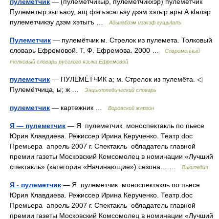
пулеметчик
— (пулеметчикыр, пулеметчикхэр) пулеметчик
Пулеметыр зыгъаоу, ащ фэгъэсагъэу дзэм хэтыр ары А кIалэр
пулеметчикэу дзэм хэтыгъ …
Адыгабзэм изэхэф гущыIалъ
Пулеметчик
— пулемётчик м. Стрелок из пулемета. Толковый
словарь Ефремовой. Т. Ф. Ефремова. 2000 …
Современный
толковый словарь русского языка Ефремовой
пулеметчик
— ПУЛЕМЁТЧИК а; м. Стрелок из пулемёта. ◁
Пулемётчица, ы; ж …
Энциклопедический словарь
пулеметчик
— картежник …
Воровской жаргон
Я — пулеметчик
— Я пулеметчик моноспектакль по пьесе
Юрия Клавдиева. Режиссер Ирина Керученко. Театр.doc
Премьера апрель 2007 г. Спектакль обладатель главной
премии газеты Московский Комсомолец в номинации «Лучший
спектакль» (категория «Начинающие») сезона… …
Википедия
Я - пулеметчик
— Я пулеметчик моноспектакль по пьесе
Юрия Клавдиева. Режиссер Ирина Керученко. Театр.doc
Премьера апрель 2007 г. Спектакль обладатель главной
премии газеты Московский Комсомолец в номинации «Лучший