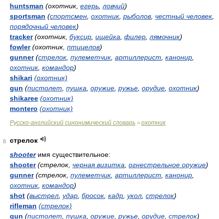
huntsman
(охотник,
егерь
,
ловчий
)
sportsman
(
спортсмен
,
охотник
,
рыболов
,
честный человек
,
порядочный человек
)
tracker
(охотник,
буксир
,
ищейка
,
филер
,
лямочник
)
fowler
(охотник,
птицелов
)
gunner
(
стрелок
,
пулеметчик
,
артиллерист
,
канонир
,
охотник
,
командор
)
shikari
(охотник)
gun
(
пистолет
,
пушка
,
оружие
,
ружье
,
орудие
,
охотник
)
shikaree
(охотник)
montero
(охотник)
Русско-английский синонимический словарь
охотник
>
стрелок
8
shooter
имя существительное:
shooter
(стрелок,
черная визитка
,
огнестрельное оружие
)
gunner
(стрелок,
пулеметчик
,
артиллерист
,
канонир
,
охотник
,
командор
)
shot
(
выстрел
,
удар
,
бросок
,
кадр
,
укол
,
стрелок
)
rifleman
(стрелок)
gun
(
пистолет
,
пушка
,
оружие
,
ружье
,
орудие
,
стрелок
)