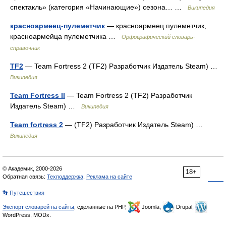
спектакль» (категория «Начинающие») сезона… …
Википедия
красноармеец-пулеметчик
— красноармеец пулеметчик,
красноармейца пулеметчика …
Орфографический словарь-
справочник
TF2
— Team Fortress 2 (TF2) Разработчик Издатель Steam) …
Википедия
Team Fortress II
— Team Fortress 2 (TF2) Разработчик
Издатель Steam) …
Википедия
Team fortress 2
— (TF2) Разработчик Издатель Steam) …
Википедия
© Академик, 2000-2026
18+
Обратная связь:
Техподдержка
,
Реклама на сайте
👣 Путешествия
Экспорт словарей на сайты
, сделанные на PHP,
Joomla,
Drupal,
WordPress, MODx.