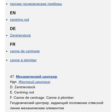
прочие геодезические приборы
EN
centring rod
DE
Zentrierstock
FR
canne de centrage
canne à plomber
47.
Механический центрир
Ндп.
Жесткий центрир
D. Zentrierstock
E. Centring rod
F. Canne de centrage. Canne à plomber
Геодезический центрир, задающий положение отвесной
линии механическим элементом