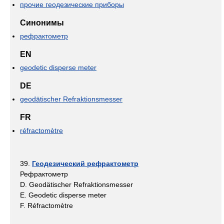
прочие геодезические приборы
Синонимы
рефрактометр
EN
geodetic disperse meter
DE
geodätischer Refraktionsmesser
FR
réfractomètre
39.
Геодезический рефрактометр
Рефрактометр
D. Geodätischer Refraktionsmesser
Е. Geodetic disperse meter
F. Réfractomètre