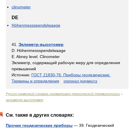
clinometer
DE
Höhenmessspendelwaage
41.
Эклиметр-высотомер
D. Höhenmessspendelwaage
E. Abney level. Clinometer
Эклиметр, содержащий рабочую меру для определения
превышений
Источник:
ГОСТ 21830-76: Приборы геодезические.
Термины и определения
оригинал документа
Русско-немецкий словарь нормативно-технической терминологии
>
эклиметр-высотомер
См. также в других словарях:
Прочие геодезические приборы
— 39. Геодезический