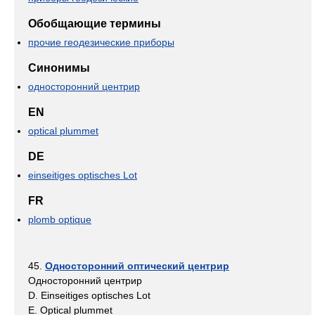
Обобщающие термины
прочие геодезические приборы
Синонимы
односторонний центрир
EN
optical plummet
DE
einseitiges optisches Lot
FR
plomb optique
45.
Односторонний оптический центрир
Односторонний центрир
D. Einseitiges optisches Lot
E. Optical plummet