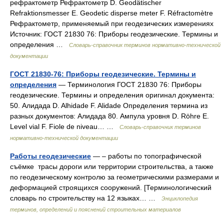
рефрактометр Рефрактометр D. Geodätischer
Refraktionsmesser Е. Geodetic disperse meter F. Réfractomètre
Рефрактометр, применяемый при геодезических измерениях
Источник: ГОСТ 21830 76: Приборы геодезические. Термины и
определения …
Словарь-справочник терминов нормативно-технической
документации
ГОСТ 21830-76: Приборы геодезические. Термины и
определения
— Терминология ГОСТ 21830 76: Приборы
геодезические. Термины и определения оригинал документа:
50. Алидада D. Alhidade F. Alidade Определения термина из
разных документов: Алидада 80. Ампула уровня D. Röhre E.
Level vial F. Fiole de niveau… …
Словарь-справочник терминов
нормативно-технической документации
Работы геодезические
— – работы по топографической
съёмке трасы дороги или территории строительства, а также
по геодезическому контролю за геометрическими размерами и
деформацией строящихся сооружений. [Терминологический
словарь по строительству на 12 языках… …
Энциклопедия
терминов, определений и пояснений строительных материалов