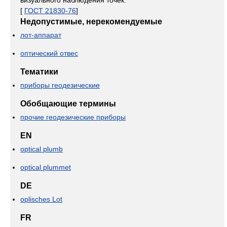
визуального наблюдения точек.
[
ГОСТ 21830-76
]
Недопустимые, нерекомендуемые
лот-аппарат
оптический отвес
Тематики
приборы геодезические
Обобщающие термины
прочие геодезические приборы
EN
optical plumb
optical plummet
DE
oplisches Lot
FR