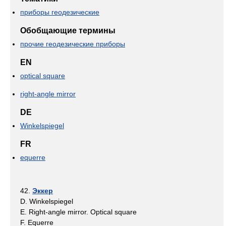
приборы геодезические
Обобщающие термины
прочие геодезические приборы
EN
optical square
right-angle mirror
DE
Winkelspiegel
FR
equerre
42.
Эккер
D. Winkelspiegel
E. Right-angle mirror. Optical square
F. Equerre