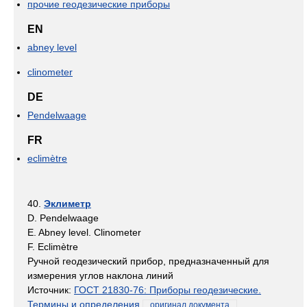
прочие геодезические приборы
EN
abney level
clinometer
DE
Pendelwaage
FR
eclimètre
40.
Эклиметр
D. Pendelwaage
E. Abney level. Clinometer
F. Eclimètre
Ручной геодезический прибор, предназначенный для
измерения углов наклона линий
Источник:
ГОСТ 21830-76: Приборы геодезические.
Термины и определения
оригинал документа