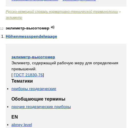
Русско-немецкий словарь нормативно-технической терминологии
>
эклиметр
эклиметр-высотомер
12
Höhenmessspendelwaage
эклиметр-высотомер
Эклиметр, содержащий рабочую меру для определения
превышений.
[
ГОСТ 21830-76
]
Тематики
приборы геодезические
Обобщающие термины
прочие геодезические приборы
EN
abney level