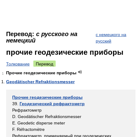
Перевод:
с русского на
с немецкого на
немецкий
русский
прочие геодезические приборы
Толкование
Перевод
Прочие геодезические приборы
1
Geodätischer Refraktionsmesser
Прочие геодезические приборы
39.
Геодезический рефрактометр
Рефрактометр
D. Geodätischer Refraktionsmesser
Е. Geodetic disperse meter
F. Réfractomètre
Рефрактометр, применяемый при геодезических