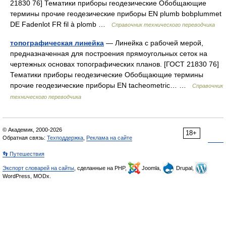
21830 76] Тематики приборы геодезические Обобщающие
термины прочие геодезические приборы EN plumb bobplummet
DE Fadenlot FR fil à plomb …
Справочник технического переводчика
топографическая линейка
— Линейка с рабочей мерой,
предназначенная для построения прямоугольных сеток на
чертежных основах топографических планов. [ГОСТ 21830 76]
Тематики приборы геодезические Обобщающие термины
прочие геодезические приборы EN tacheometric… …
Справочник
технического переводчика
© Академик, 2000-2026
18+
Обратная связь:
Техподдержка
,
Реклама на сайте
👣 Путешествия
Экспорт словарей на сайты
, сделанные на PHP,
Joomla,
Drupal,
WordPress, MODx.