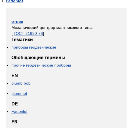
Fadenlot
отвес
Механический центрир маятникового типа.
[
ГОСТ 21830-76
]
Тематики
приборы геодезические
Обобщающие термины
прочие геодезические приборы
EN
plumb bob
plummet
DE
Fadenlot
FR