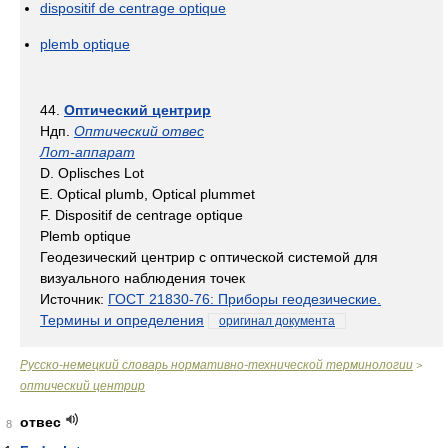
dispositif de centrage optique
plemb optique
44.
Оптический центрир
Ндп.
Оптический отвес
Лот-аппарат
D. Oplisches Lot
E. Optical plumb, Optical plummet
F. Dispositif de centrage optique
Plemb optique
Геодезический центрир с оптической системой для
визуального наблюдения точек
Источник:
ГОСТ 21830-76: Приборы геодезические.
Термины и определения
оригинал документа
Русско-немецкий словарь нормативно-технической терминологии
>
оптический центрир
отвес
8