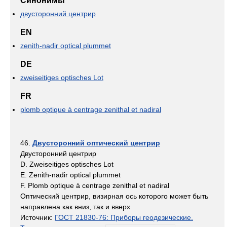
Синонимы
двусторонний центрир
EN
zenith-nadir optical plummet
DE
zweiseitiges optisches Lot
FR
plomb optique à centrage zenithal et nadiral
46.
Двусторонний оптический центрир
Двусторонний центрир
D. Zweiseitiges optisches Lot
E. Zenith-nadir optical plummet
F. Plomb optique à centrage zenithal et nadiral
Оптический центрир, визирная ось которого может быть
направлена как вниз, так и вверх
Источник:
ГОСТ 21830-76: Приборы геодезические.