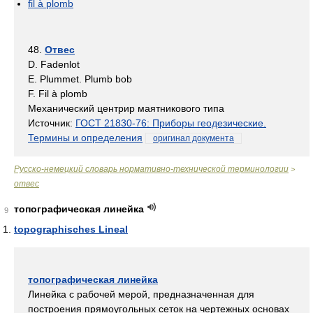
fil à plomb
48.
Отвес
D. Fadenlot
E. Plummet. Plumb bob
F. Fil à plomb
Механический центрир маятникового типа
Источник:
ГОСТ 21830-76: Приборы геодезические.
Термины и определения
оригинал документа
Русско-немецкий словарь нормативно-технической терминологии
>
отвес
топографическая линейка
9
topographisches Lineal
топографическая линейка
Линейка с рабочей мерой, предназначенная для
построения прямоугольных сеток на чертежных основах