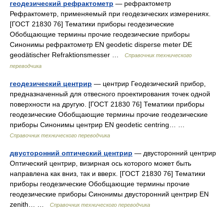
геодезический рефрактометр
— рефрактометр
Рефрактометр, применяемый при геодезических измерениях.
[ГОСТ 21830 76] Тематики приборы геодезические
Обобщающие термины прочие геодезические приборы
Синонимы рефрактометр EN geodetic disperse meter DE
geodätischer Refraktionsmesser …
Справочник технического
переводчика
геодезический центрир
— центрир Геодезический прибор,
предназначенный для отвесного проектирования точек одной
поверхности на другую. [ГОСТ 21830 76] Тематики приборы
геодезические Обобщающие термины прочие геодезические
приборы Синонимы центрир EN geodetic centring… …
Справочник технического переводчика
двусторонний оптический центрир
— двусторонний центрир
Оптический центрир, визирная ось которого может быть
направлена как вниз, так и вверх. [ГОСТ 21830 76] Тематики
приборы геодезические Обобщающие термины прочие
геодезические приборы Синонимы двусторонний центрир EN
zenith… …
Справочник технического переводчика